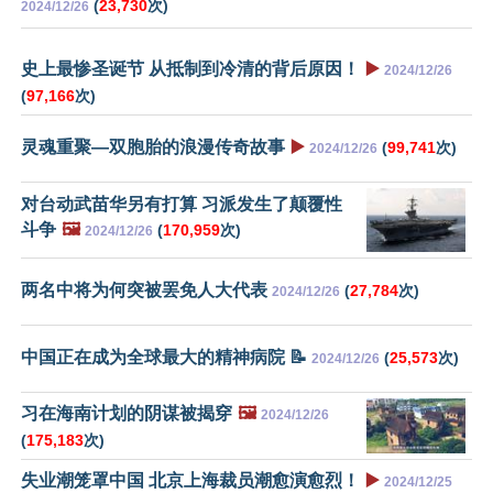
(
23,730
次)
2024/12/26
史上最惨圣诞节 从抵制到冷清的背后原因！
▶️
2024/12/26
(
97,166
次)
灵魂重聚—双胞胎的浪漫传奇故事
▶️
(
99,741
次)
2024/12/26
对台动武苗华另有打算 习派发生了颠覆性
斗争
🖼️
(
170,959
次)
2024/12/26
两名中将为何突被罢免人大代表
(
27,784
次)
2024/12/26
中国正在成为全球最大的精神病院 📝
(
25,573
次)
2024/12/26
习在海南计划的阴谋被揭穿
🖼️
2024/12/26
(
175,183
次)
失业潮笼罩中国 北京上海裁员潮愈演愈烈！
▶️
2024/12/25