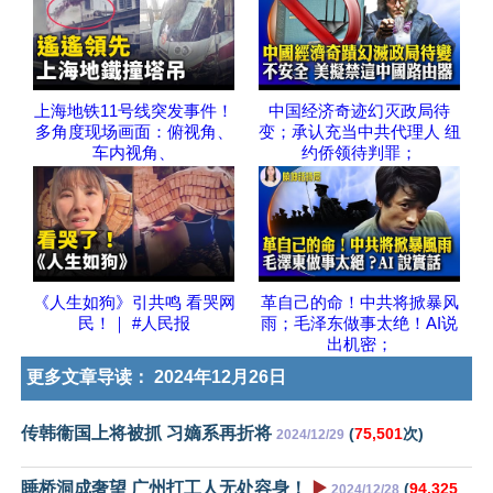
上海地铁11号线突发事件！
中国经济奇迹幻灭政局待
多角度现场画面：俯视角、
变；承认充当中共代理人 纽
车内视角、
约侨领待判罪；
《人生如狗》引共鸣 看哭网
革自己的命！中共将掀暴风
民！｜ #人民报
雨；毛泽东做事太绝！AI说
出机密；
更多文章导读：
2024年12月26日
传韩衞国上将被抓 习嫡系再折将
(
75,501
次)
2024/12/29
睡桥洞成奢望 广州打工人无处容身！
▶️
(
94,325
2024/12/28