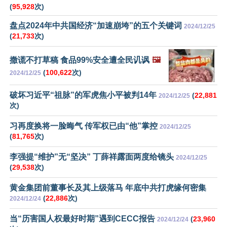
(
95,928
次)
盘点2024年中共国经济“加速崩垮”的五个关键词
2024/12/25
(
21,733
次)
撒谎不打草稿 食品99%安全遭全民讥讽
🖼️
(
100,622
次)
2024/12/25
破坏习近平“祖脉”的军虎焦小平被判14年
(
22,881
2024/12/25
次)
习再度换将一脸晦气 传军权已由“他”掌控
2024/12/25
(
81,765
次)
李强提“维护”无“坚决” 丁薛祥露面两度给镜头
2024/12/25
(
29,538
次)
黄金集团前董事长及其上级落马 年底中共打虎缘何密集
(
22,886
次)
2024/12/24
当“历害国人权最好时期”遇到CECC报告
(
23,960
2024/12/24