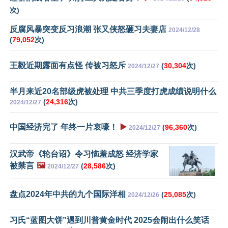
次)
反腐风暴突变反习浪潮 张又侠怒砸习夫妻店
2024/12/28
(
79,052
次)
王毅近期露面有点怪 传被习怒斥
(
30,304
次)
2024/12/27
半月来近20名部级虎被处理 中共三季度打虎成绩说明什么
(
24,316
次)
2024/12/27
中国经济完了 年终一片哀嚎！
▶️
(
96,360
次)
2024/12/27
汉武帝《轮台诏》令习恼羞成怒 经济学家
被禁言
🖼️
(
28,586
次)
2024/12/27
盘点2024年中共的九个国际洋相
(
25,085
次)
2024/12/26
习氏“蓝图大饼”遇到川普黄金时代 2025会闹出什么笑话