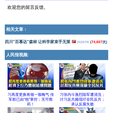
欢迎您的留言反馈。
相关文章：
四川"百慕达"森林 让科学家束手无策
🖼️
(
74,607
次)
2020/7/6
人民报视频:
习再度更换将领一脸晦气 传
习张内斗激烈陆军遭清洗；
军权已由“他”掌控；无可救
讨习反共频现吁全民反共；
药！
承认反腐失败