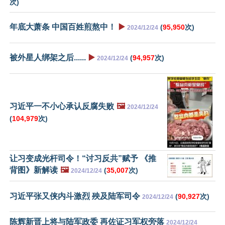
次)
年底大萧条 中国百姓煎熬中！
▶️
(
95,950
次)
2024/12/24
被外星人绑架之后......
▶️
(
94,957
次)
2024/12/24
习近平一不小心承认反腐失败
🖼️
2024/12/24
(
104,979
次)
让习变成光杆司令！“讨习反共”赋予 《推
背图》新解读
🖼️
(
35,007
次)
2024/12/24
习近平张又侠内斗激烈 殃及陆军司令
(
90,927
次)
2024/12/24
陈辉新晋上将与陆军政委 再佐证习军权旁落
2024/12/24