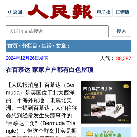
↺ 返回 
电子报
正體版
首页
分栏目
生活
文章
›
›
›
：
2024年12月26日
发表
人气：
88,387
在百慕达 家家户户都有白色屋顶
【人民报消息】百慕达（Ber
muda）是英国位于北大西洋
的一个海外领地，隶属北美
洲。一提到百慕达，人们往往
会想到经常发生失踪事件的
“百慕达三角”（Bermuda Tria
ngle），但这个群岛其实是拥