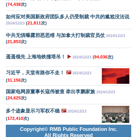
(
74,438
次)
如何应对美国新政府团队多人仍受制裁 中共的尴尬没法说
(
21,811
次)
2024/12/23
中共无惧曝露邪恶思维 与加拿大打制裁官员仗
2024/12/23
(
21,853
次)
遥遥领先 上海地铁撞塔吊！
▶️
(
94,036
次)
2024/12/23
习近平，天堂有路你不走！
🖼️
2024/12/23
(
31,156
次)
国家电网原董事长寇伟被查 牵出李鹏家族
2024/12/23
(
24,625
次)
多个迹象显示习军权不稳
🖼️
2024/12/23
(
172,410
次)
Copyright© RMB Public Foundation Inc.
All Rights Reserved