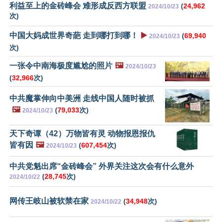
利益至上的金砖峰会 难形成反西方联盟
(
24,962
2024/10/23
次)
中国大妈成世界奇葩 走到哪打到哪！
▶️
(
69,940
2024/10/23
次)
一张令中南海极度尴尬的照片
🖼️
2024/10/23
(
32,966
次)
中共魔掌伸向中美洲 走线中国人随时被抓
🖼️
(
79,033
次)
2024/10/23
天下奇谭（42）万物皆有灵 动物报恩报仇
皆有因
🖼️
(
607,454
次)
2024/10/23
中共党魁出席“金砖峰会” 外界关注这次会有什么意外
(
28,745
次)
2024/10/22
网传王岐山被软禁在家
(
34,948
次)
2024/10/22