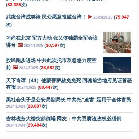
(
83,385
次)
武统台湾成笑谈 民众愿意投诚台湾！
▶️
(
75,947
2024/10/25
次)
习尚在北京 军方大动 张又侠独霸全军会议
讲台
🖼️
(
30,597
次)
2024/10/25
股民跑步进场 中共此次托市及忽悠力度空
前
🖼️
(
28,682
次)
2024/10/25
天下奇谭（44）他蒙菩萨赦免免死 回魂前游地府见证善恶
有报
(
89,447
次)
2024/10/25
黑社会头子是公安局副局长 中共把“迫害”延用于全体官民
(
28,897
次)
2024/10/24
吉林税务大楼突然倒塌 网友：中共豆腐渣政权必须倒
(
29,484
次)
2024/10/24