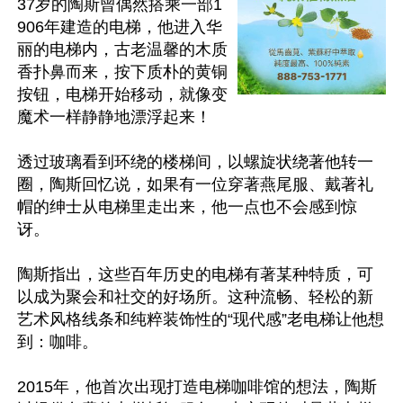
37岁的陶斯曾偶然搭乘一部1
906年建造的电梯，他进入华
丽的电梯内，古老温馨的木质
香扑鼻而来，按下质朴的黄铜
按钮，电梯开始移动，就像变
魔术一样静静地漂浮起来！

透过玻璃看到环绕的楼梯间，以螺旋状绕著他转一
圈，陶斯回忆说，如果有一位穿著燕尾服、戴著礼
帽的绅士从电梯里走出来，他一点也不会感到惊
讶。 

陶斯指出，这些百年历史的电梯有著某种特质，可
以成为聚会和社交的好场所。这种流畅、轻松的新
艺术风格线条和纯粹装饰性的“现代感”老电梯让他想
到：咖啡。

2015年，他首次出现打造电梯咖啡馆的想法，陶斯