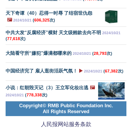
天下奇谭（40）忍得一时辱 了结宿世仇怨
🖼️
(
606,325
次)
2024/10/21
中共大发“反腐经济”横财 天文级贿款去向不明
2024/10/21
(
77,618
次)
大陆看守所“嫌犯”爆满都哪来的
(
28,793
次)
2024/10/21
中国经济完了 雇人逛街活跃气氛！
▶️
(
67,382
次)
2024/10/21
小说：红朝毁灭记（3）王立军化妆出逃
🖼️
(
778,338
次)
2024/10/21
Copyright© RMB Public Foundation Inc.
All Rights Reserved
人民报网站服务条款