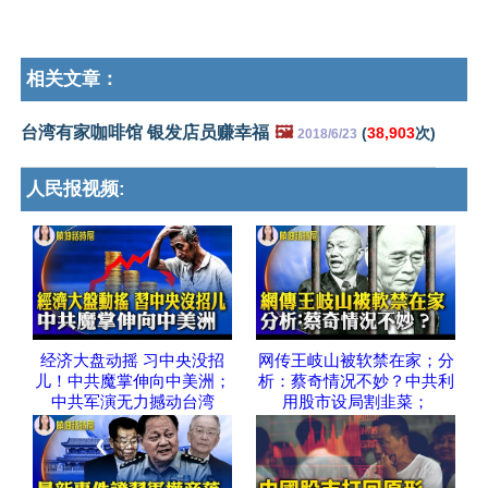
相关文章：
台湾有家咖啡馆 银发店员赚幸福
🖼️
(
38,903
次)
2018/6/23
人民报视频:
经济大盘动摇 习中央没招
网传王岐山被软禁在家；分
儿！中共魔掌伸向中美洲；
析：蔡奇情况不妙？中共利
中共军演无力撼动台湾
用股市设局割韭菜；