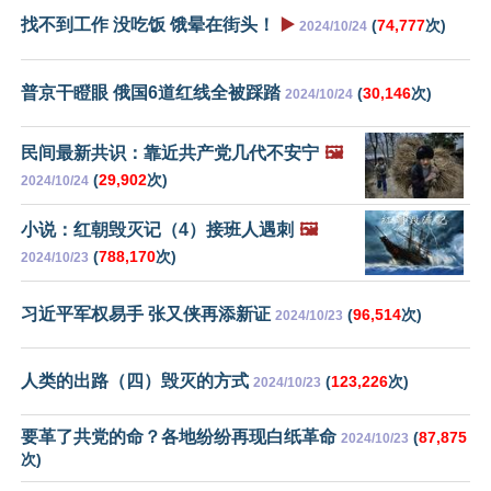
找不到工作 没吃饭 饿晕在街头！
▶️
(
74,777
次)
2024/10/24
普京干瞪眼 俄国6道红线全被踩踏
(
30,146
次)
2024/10/24
民间最新共识：靠近共产党几代不安宁
🖼️
(
29,902
次)
2024/10/24
小说：红朝毁灭记（4）接班人遇刺
🖼️
(
788,170
次)
2024/10/23
习近平军权易手 张又侠再添新证
(
96,514
次)
2024/10/23
人类的出路（四）毁灭的方式
(
123,226
次)
2024/10/23
要革了共党的命？各地纷纷再现白纸革命
(
87,875
2024/10/23
次)