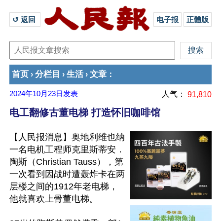
↺ 返回 
电子报
正體版
首页
分栏目
生活
文章
›
›
›
：
2024年10月23日
发表
人气：
91,810
电工翻修古董电梯 打造怀旧咖啡馆
【人民报消息】奥地利维也纳
一名电机工程师克里斯蒂安．
陶斯（Christian Tauss），第
一次看到因战时遭轰炸卡在两
层楼之间的1912年老电梯，
他就喜欢上骨董电梯。
