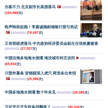
办案不力 北京副市长高朋落马
🖼️
2024/10/22
(
164,988
次)
枪声响前起跑！李嘉诚抛邮储银行股引热议
🖼️
(
76,497
次)
2024/10/22
又有部级虎落马 中共政协经济委员会副主任张效廉被查
(
27,527
次)
2024/10/22
中国沿海多地海水倒灌 淹没城市村庄农田
▶️
2024/10/22
(
65,932
次)
川普炸薯条 贺锦丽深入虎穴 两党各出奇招
🖼️
(
25,586
次)
2024/10/22
中国多地海水倒灌 数十年未见
(
28,385
次)
2024/10/22
习近平不甘失权备战翻盘？
(
90,339
次)
2024/10/21