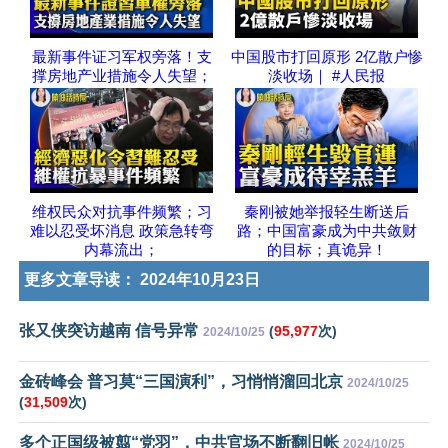
最新事件证习军权旁落！支
中国股市打回原形 2亿散户惨
撑房地产业措施令人失望；
淡收场｜ #人民报
维权民众对抗事件频繁；习
秦刚被她举报轻生断送后
难以忍受坏消息 政策急转弯
路；中国富豪成为中共敛财
内幕流出；
的目标；真诡异！
更多文章导读：
2024年10月23日
张又侠突访越南 信号异常
(
95,977
次)
2024/10/25
金砖峰会 普习莫“三国演利”，习悄悄溜回北京
2024/10/25
(
31,509
次)
多个正国级被翦“党羽”，中共官场不断翻旧帐
2024/10/25