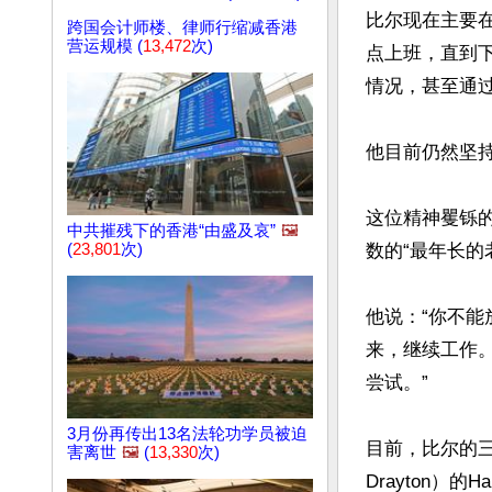
比尔现在主要
跨国会计师楼、律师行缩减香港
营运规模 (
13,472
次)
点上班，直到
情况，甚至通过
他目前仍然坚持
这位精神矍铄
中共摧残下的香港“由盛及哀”
🖼️
(
23,801
次)
数的“最年长的
他说：“你不
来，继续工作。
尝试。”

3月份再传出13名法轮功学员被迫
目前，比尔的三
害离世
🖼️
(
13,330
次)
Drayton）