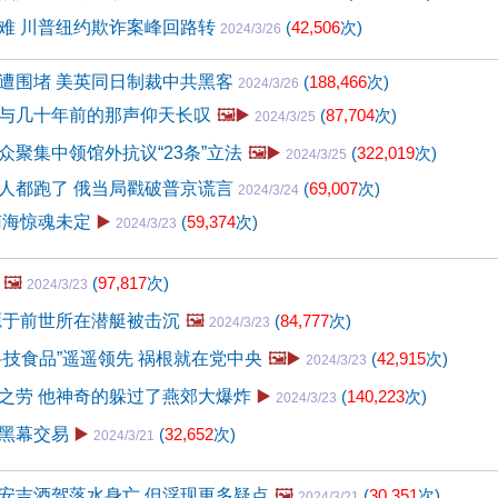
难 川普纽约欺诈案峰回路转
(
42,506
次)
2024/3/26
遭围堵 美英同日制裁中共黑客
(
188,466
次)
2024/3/26
与几十年前的那声仰天长叹
🖼️▶️
(
87,704
次)
2024/3/25
众聚集中领馆外抗议“23条”立法
🖼️▶️
(
322,019
次)
2024/3/25
人都跑了 俄当局戳破普京谎言
(
69,007
次)
2024/3/24
南海惊魂未定
▶️
(
59,374
次)
2024/3/23
🖼️
(
97,817
次)
2024/3/23
源于前世所在潜艇被击沉
🖼️
(
84,777
次)
2024/3/23
科技食品”遥遥领先 祸根就在党中央
🖼️▶️
(
42,915
次)
2024/3/23
之劳 他神奇的躲过了燕郊大爆炸
▶️
(
140,223
次)
2024/3/23
黑幕交易
▶️
(
32,652
次)
2024/3/21
安吉酒驾落水身亡 但浮现更多疑点
🖼️
(
30,351
次)
2024/3/21