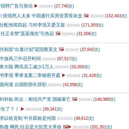
 招聘广告引舆论
▶️
(
27,740
次)
2024/4/3
 ! 疫情死人太多 中国盛行买房安置骨灰盒
🖼️
(
152,403
次)
2024/4/3
分配传闻四起 习对李强又爱又疑
(
171,359
次)
2024/4/3
 任正非禁“遥遥领先”引热议
🖼️
(
31,906
次)
2024/4/2
共制造“出逃计划”诋毁蔡英文
🖼️
(
37,642
次)
2024/4/2
中放风三中召开时间
(
67,517
次)
2024/4/2
卷大陆 腾讯员工减少1万人
(
33,350
次)
2024/4/1
书李强 季孝龙案二审秘密开庭
▶️
(
31,428
次)
2024/4/1
级间谍 台国防部长辞职
(
42,998
次)
2024/4/1
到补贴 民众：相信共产党 国破家亡
🖼️
(
148,989
次)
2024/4/1
转生了？！
▶️
(
39,341
次)
2024/3/29
求以哈克制 中共双标是何因
(
38,612
次)
2024/3/28
热搜 网民:往后是大饥荒大革命
🖼️▶️
(
201,351
次)
2024/3/28