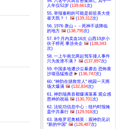
54. 六名中共高官密集病亡 其中一
人年仅52岁 (
139,661
次)
55. 举报秦刚的可能是前驻美大使
崔天凯？！
🖼️
(
139,312
次)
56. 1976·唐山－－死神不该降临
的地方
🖼️
(
138,795
次)
57. 8个月内卖血16次 山西19岁小
伙子猝死 事涉央企
🖼️
(
138,343
次)
58. 一上午南北两起驾车撞人事件
只为发泄不满？
🖼️
(
137,897
次)
59. 中国多地遭沙尘暴袭击 恐怖黄
沙墙迅猛推进
▶️
(
136,747
次)
60. “神韵在拯救世人” 桃园一天两
场大爆满
🖼️
(
132,834
次)
61. 神韵瑞典首都爆满落幕 观众感
恩神的祝福
🖼️
(
130,701
次)
62. 法轮功信息中心：纽约时报掩
盖中共暴行
🖼️
(
129,918
次)
63. 洛格罗尼奥精英：观神韵见识
“新的中国”
🖼️
(
128,487
次)