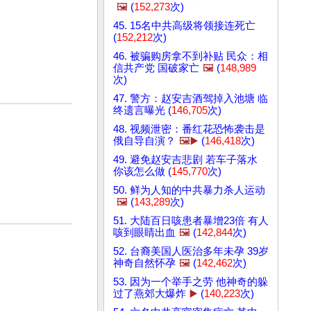
🖼️
(
152,273
次)
45. 15名中共高级将领接连死亡
(
152,212
次)
46. 被骗购房拿不到补贴 民众：相
信共产党 国破家亡
🖼️
(
148,989
次)
47. 警方：赵安吉酒驾掉入池塘 临
终遗言曝光 (
146,705
次)
48. 视频泄密：番红花恐怖袭击是
俄自导自演？
🖼️▶️
(
146,418
次)
49. 避免赵安吉悲剧 若车子落水
你该怎么做 (
145,770
次)
50. 鲜为人知的中共暴力杀人运动
🖼️
(
143,289
次)
51. 大陆百日咳患者暴增23倍 有人
咳到眼睛出血
🖼️
(
142,844
次)
52. 台裔美国人医治多年未孕 39岁
神奇自然怀孕
🖼️
(
142,462
次)
53. 因为一个举手之劳 他神奇的躲
过了燕郊大爆炸
▶️
(
140,223
次)