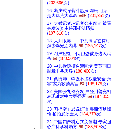
(
203,666
次)
16. 断崖式降薪冲热搜 网民:往后
是大饥荒大革命
🖼️▶️
(
201,351
次)
17. 党媒记者冲记者会主席台 被曝
是发改委主任郑栅洁情妇
(
197,610
次)
18. 大开眼界－－中共高官被捕时
鲜少爆光之内幕
🖼️
(
195,147
次)
19. 习严控红二代 但恐被身边人暗
杀
🖼️
(
189,504
次)
20. 中共偷鸡摸狗遭围堵 美英同日
制裁中共黑客 (
188,466
次)
21. 蔡慎坤：李强不揽权最安全“清
零”实为软禁高官
🖼️
(
188,179
次)
22. 美国会九剑齐发 拜登川普竞相
表现谁对中共更强硬
🖼️
(
187,055
次)
23. 习挖空心思说好话 美商酒足饭
饱 拍拍屁股走人 (
184,378
次)
24. 中国妇产科迎来关停潮 专家担
心产科学科塌方
🖼️
(
183,509
次)