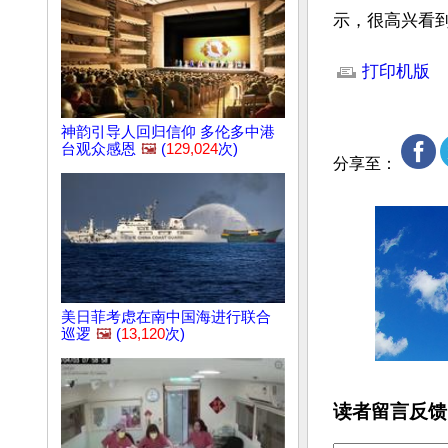
示，很高兴看
文章网址: http://w
打印机版
神韵引导人回归信仰 多伦多中港
台观众感恩
🖼️
(
129,024
次)
分享至：
美日菲考虑在南中国海进行联合
巡逻
🖼️
(
13,120
次)
读者留言反馈