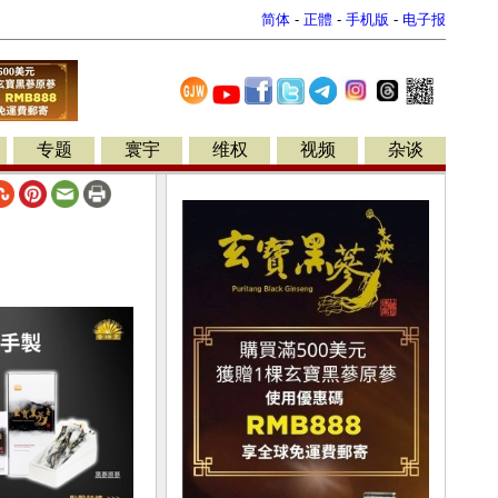
简体
-
正體
-
手机版
-
电子报
专题
寰宇
维权
视频
杂谈