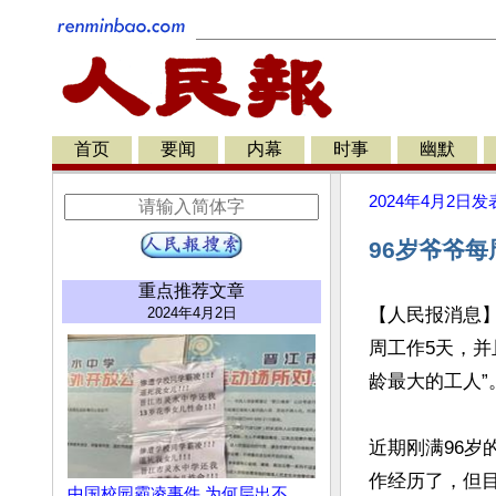
首页
要闻
内幕
时事
幽默
2024年4月2日
发
96岁爷爷
重点推荐文章
2024年4月2日
【人民报消息
周工作5天，并
龄最大的工人”。
近期刚满96岁的
作经历了，但目
中国校园霸凌事件 为何层出不