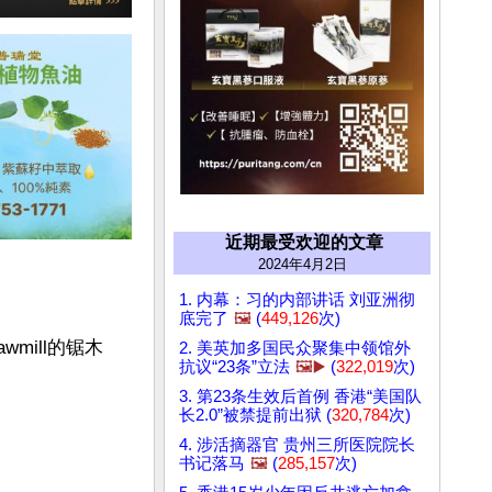
近期最受欢迎的文章
2024年4月2日
1. 内幕：习的内部讲话 刘亚洲彻
底完了
🖼️
(
449,126
次)
wmill的锯木
2. 美英加多国民众聚集中领馆外
抗议“23条”立法
🖼️▶️
(
322,019
次)
3. 第23条生效后首例 香港“美国队
长2.0”被禁提前出狱 (
320,784
次)
4. 涉活摘器官 贵州三所医院院长
书记落马
🖼️
(
285,157
次)