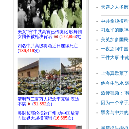
天选之人多磨
中共偷鸡摸狗
习近平的眼神
美女“陪”中共高官已传统化 歌舞团
女团长被枪决背后
🖼️
(
172,856
次)
美英加多国民
四名中共高级将领近日连续死亡
一夜之间中国
(
136,416
次)
三件大事 中
上海真歇菜了
他今生恐水 
热传视频：“
清明节三百万人纪念李克强 表达
因为一个举手
不满
▶️
(
51,552
次)
黑客与中共的
美财长耶伦抵达广州 劝中国放弃
向世界大规模倾销 (
16,685
次)
最新报告指赵