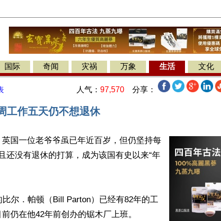
国际
奇闻
灾祸
万象
生活
文化
人气：
97,570
分享：
表
每周工作五天仍不想退休
】英国一位老爷爷虽已年近百岁，但仍坚持每
且还没有退休的打算，成为该国有史以来“年


比尔．帕顿（Bill Parton）已经有82年的工
前仍在他42年前创办的锯木厂上班。
