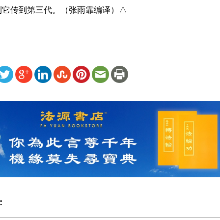
到它传到第三代。（张雨霏编译）△
ww.renminbao.com/rmb/articles/2024/4/2/81889.html
: