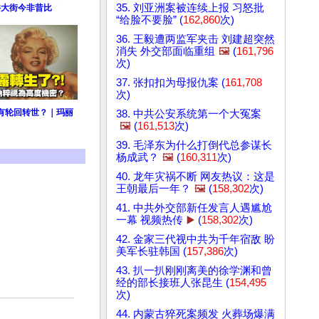
35. 刘亚洲案被连续上报 习怒批
井大街今非昔比
“给脸不要脸” (
162,860
次)
36. 王毅遭两监军夹击 刘建超突然
消失 外交部面临重组
🖼️
(
161,796
次)
37. 张扣扣为母报仇案 (
161,708
次)
有轮回转世？｜玛丽
38. 中共公安系统第一个大冤案
🖼️
(
161,513
次)
39. 毛泽东为什么打倒代总参谋长
杨成武？
🖼️
(
160,311
次)
40. 龙年灾祸不断 网友热议：这是
王朝最后一年？
🖼️
(
158,302
次)
41. 中共外交部新任发言人遇尴尬
一幕 视频热传
▶️
(
158,302
次)
42. 金家三代视中共为千年宿敌 盼
美军长驻韩国 (
157,386
次)
43. 扒一扒刚刚离美的徐学渊和曾
经的部长接班人张昆生 (
154,495
次)
44. 内蒙古猝死案频发 火葬场爆满