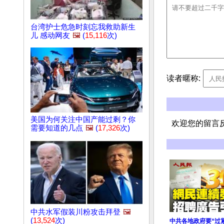
台湾护士危急时刻忘我救助新生
儿 感动网友
🖼️
(
15,116
次)
读者暱称:
美国为何关注中国产能过剩？你
欢迎您的留言
需要知道的几点
🖼️
(
17,326
次)
中共水军假装川粉攻击拜登
🖼️
(
13,524
次)
中共各地政府要“过