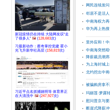
网民连续发问
邻居不是活人
中南海权力再
华为再上热搜
新冠疫情仍在持续 大陆网友叹“走
了很多人”
🖼️
(
128,683
次)
里外应和！中
习最新动作：蔡奇掌控党建 霍小
中南海突然暗
光飞升新华社高层 (
158,819
次)
降薪裁员潮席
为上海封城上
北约挖出中将
被骗购房拿不
习近平点名抓捕姚明等 体育界正
玛丽莲·梦露
在大清洗中
🖼️
(
247,927
次)
慰问普京与要
断崖式降薪冲