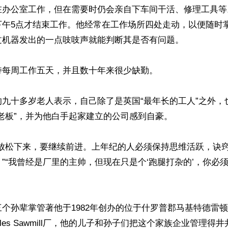
在办公室工作，但在需要时仍会亲自下车间干活、修理工具等
下午5点才结束工作。他经常在工作场所四处走动，以便随时
机器发出的一点吱吱声就能判断其是否有问题。

每周工作五天，并且数十年来很少缺勤。

的九十多岁老人表示，自己除了是英国“最年长的工人”之外，
老板”，并为他白手起家建立的公司感到自豪。

能放松下来，要继续前进。上年纪的人必须保持思维活跃，诀
”“我曾经是厂里的主帅，但现在只是个‘跑腿打杂的’，你必
个孙辈掌管著他于1982年创办的位于什罗普郡马基特德雷顿（Ma
的Hales Sawmill厂，他的儿子和孙子们把这个家族企业管理