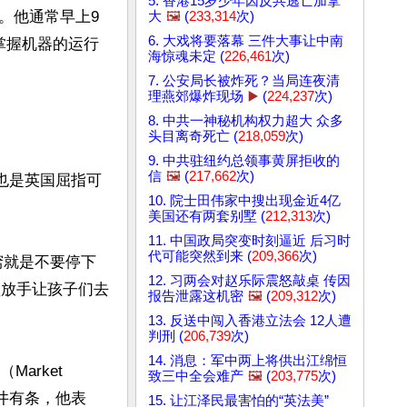
5. 香港15岁少年因反共逃亡加拿
。他通常早上9
大
🖼️
(
233,314
次)
6. 大戏将要落幕 三件大事让中南
掌握机器的运行
海惊魂未定 (
226,461
次)
7. 公安局长被炸死？当局连夜清
理燕郊爆炸现场
▶️
(
224,237
次)
8. 中共一神秘机构权力超大 众多
头目离奇死亡 (
218,059
次)
9. 中共驻纽约总领事黄屏拒收的
信
🖼️
(
217,662
次)
也是英国屈指可
10. 院士田伟家中搜出现金近4亿
美国还有两套别墅 (
212,313
次)
11. 中国政局突变时刻逼近 后习时
代可能突然到来 (
209,366
次)
窍就是不要停下
12. 习两会对赵乐际震怒敲桌 传因
须放手让孩子们去
报告泄露这机密
🖼️
(
209,312
次)
13. 反送中闯入香港立法会 12人遭
判刑 (
206,739
次)
14. 消息：军中两上将供出江绵恒
rket 
致三中全会难产
🖼️
(
203,775
次)
得井井有条，他表
15. 让江泽民最害怕的“英法美”