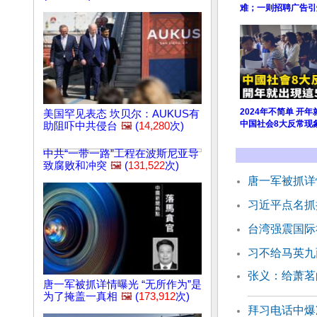
难；一则招聘广告引
2024年不简单 开
美国罕见表态 坎贝尔：AUKUS有
中国社会8大反常现
助阻吓中共侵台
🖼️
(
14,280
次)
中共“一带一路”工程在波斯尼亚导
致腐败和冲突
🖼️
(
131,522
次)
唐一军被抓详
习近平点名抓
台湾强震国际
习不给马英九
张义：给萧
唐一军被抓详情曝光 “无所作为”是
为了掩盖一真相
🖼️
(
173,912
次)
拜习电话中爆