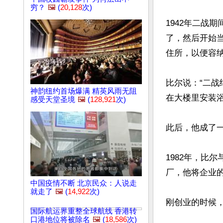
穷？
🖼️
(
20,128
次)
1942年二战
了，然后开始
住所，以便容纳
比尔说：“二
神韵纽约首场爆满 精英风雨无阻
在大楼里安装浴
感受天堂圣境
🖼️
(
128,921
次)
此后，他成了一
1982年，比尔与
厂，他将企业的
中国疫情不断 北京民众：人说走
就走了
🖼️
(
14,922
次)
刚创业的时候
国际航运界重整全球航线 香港转
口港地位将被除名
🖼️
(
18,586
次)