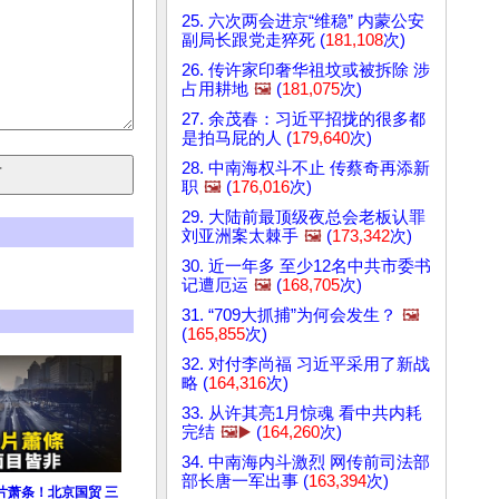
25. 六次两会进京“维稳” 内蒙公安
副局长跟党走猝死 (
181,108
次)
26. 传许家印奢华祖坟或被拆除 涉
占用耕地
🖼️
(
181,075
次)
27. 余茂春：习近平招拢的很多都
是拍马屁的人 (
179,640
次)
28. 中南海权斗不止 传蔡奇再添新
职
🖼️
(
176,016
次)
29. 大陆前最顶级夜总会老板认罪
刘亚洲案太棘手
🖼️
(
173,342
次)
30. 近一年多 至少12名中共市委书
记遭厄运
🖼️
(
168,705
次)
31. “709大抓捕”为何会发生？
🖼️
(
165,855
次)
32. 对付李尚福 习近平采用了新战
略 (
164,316
次)
33. 从许其亮1月惊魂 看中共内耗
完结
🖼️▶️
(
164,260
次)
34. 中南海内斗激烈 网传前司法部
部长唐一军出事 (
163,394
次)
片萧条！北京国贸 三