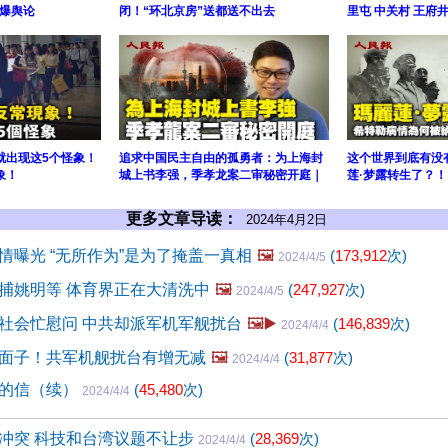
爆舆论
闭！“环北京房”送都送不出去
里屯 中关村 王府
年就出现这5个怪象！
追求中国民主自由的孤勇者：为上海封
这个世界到底有没
象！
城上书李强，季孝龙案二审秘密开庭｜
莲·梦露转生了？！
更多文章导读：
2024年4月2日
情曝光 “无所作为”是为了掩盖一真相
🖼️
(
173,912
次)
2024/4/5
捕姚明等 体育界正在大清洗中
🖼️
(
247,927
次)
2024/4/5
社会忙慰问 中共却派军机军舰扰台
🖼️▶️
(
146,839
次)
2024/4/4
面子！共军机舰扰台有增无减
🖼️
(
31,877
次)
2024/4/4
茗的信（续）
(
45,480
次)
2024/4/4
冲突 科技和台湾议题不让步
(
28,369
次)
2024/4/4