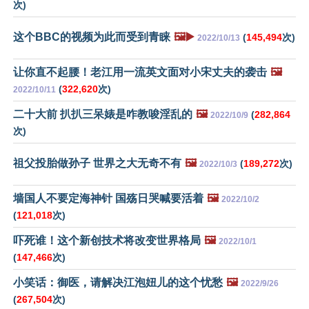
次)
这个BBC的视频为此而受到青睐
🖼️▶️
(
145,494
次)
2022/10/13
让你直不起腰！老江用一流英文面对小宋丈夫的袭击
🖼️
(
322,620
次)
2022/10/11
二十大前 扒扒三呆婊是咋教唆淫乱的
🖼️
(
282,864
2022/10/9
次)
祖父投胎做孙子 世界之大无奇不有
🖼️
(
189,272
次)
2022/10/3
墙国人不要定海神针 国殇日哭喊要活着
🖼️
2022/10/2
(
121,018
次)
吓死谁！这个新创技术将改变世界格局
🖼️
2022/10/1
(
147,466
次)
小笑话：御医，请解决江泡妞儿的这个忧愁
🖼️
2022/9/26
(
267,504
次)