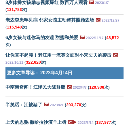
8岁体操女孩励志视频爆红 数百万人观看
🖼️
2023/1/7
(
131,783
次)
老农突患罕见病 邻家女孩主动帮其照顾农场
🖼️
2022/12/27
(
115,540
次)
6岁女孩与迷你马的友谊 甜蜜和关爱
🖼️
(
48,572
2022/11/17
次)
让你直不起腰！老江用一流英文面对小宋丈夫的袭击
🖼️
(
322,620
次)
2022/10/11
更多文章导读：
2023年4月14日
中南海奇闻！江泽民大战群鹰
🖼️
(
120,936
次)
2023/4/7
半笑话：江被猪了
🖼️
(
203,270
次)
2023/4/1
上天的恩赐 撒哈拉沙漠羊上树
🖼️▶️
(
137,977
次)
2023/3/14