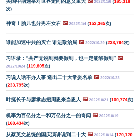
美国中期选举对世界走向的意义重大
🖼️
(
165,318
2022/11/6
次)
神奇！胎儿也分男左女右
🖼️
(
153,365
次)
2022/11/4
谁能加速中共的灭亡 谁进政治局
🖼️
(
238,794
次)
2022/10/29
习语录：“共产党说到就要做到，也一定能够做到”
🖼️
(
119,805
次)
2022/10/24
习说人话不办人事 造出二十大常委名单
🖼️
2022/10/23
(
233,795
次)
叶挺长子与廖承志把周恩来当恩人
🖼️
(
160,774
次)
2022/10/21
机率为百亿分之一和万亿分之一的奇闻
🖼️
2022/10/19
(
168,434
次)
从蔡英文总统的国庆演讲说到二十大
🖼️
(
170,120
2022/10/14