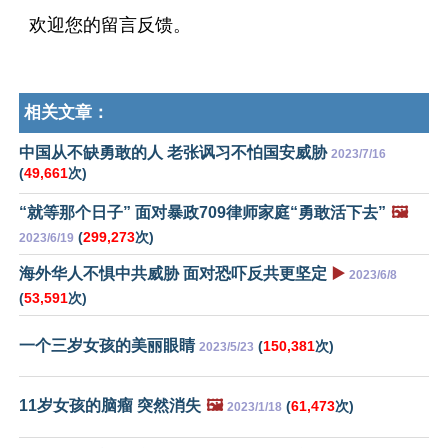
欢迎您的留言反馈。
相关文章：
中国从不缺勇敢的人 老张讽习不怕国安威胁
2023/7/16
(
49,661
次)
“就等那个日子” 面对暴政709律师家庭“勇敢活下去”
🖼️
(
299,273
次)
2023/6/19
海外华人不惧中共威胁 面对恐吓反共更坚定
▶️
2023/6/8
(
53,591
次)
一个三岁女孩的美丽眼睛
(
150,381
次)
2023/5/23
11岁女孩的脑瘤 突然消失
🖼️
(
61,473
次)
2023/1/18