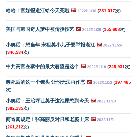
哈哈！官媒报道江蛤今天死啦
🖼️
(
231,017
次)
2022/11/30
美国与韩国奇人梦中被传授技艺
🖼️
(
155,608
次)
2022/11/29
小笑话：想当年 宋祖英小儿子要举报老江
🖼️
2022/11/26
(
340,534
次)
中共高官在狱中的最大奢望是这个
🖼️
(
248,931
次)
2022/11/18
濒死后的这一个镜头 让他无法再作恶
🖼️
(
197,485
2022/11/12
次)
小笑话：王冶坪让英子这泡屎憋到今天
🖼️
2022/11/10
(
382,135
次)
两奇闻规定！张高丽反对只和老婆上床
🖼️
2022/11/9
(
261,212
次)