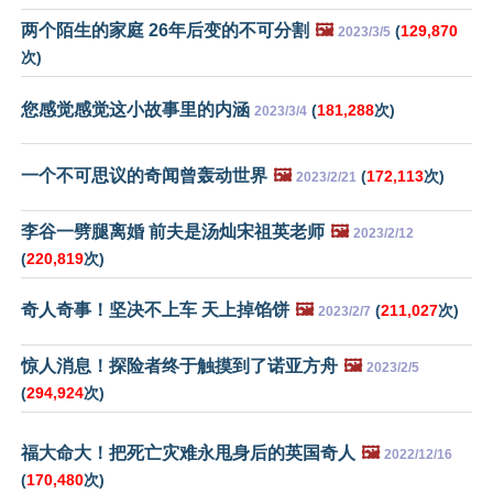
两个陌生的家庭 26年后变的不可分割
🖼️
(
129,870
2023/3/5
次)
您感觉感觉这小故事里的内涵
(
181,288
次)
2023/3/4
一个不可思议的奇闻曾轰动世界
🖼️
(
172,113
次)
2023/2/21
李谷一劈腿离婚 前夫是汤灿宋祖英老师
🖼️
2023/2/12
(
220,819
次)
奇人奇事！坚决不上车 天上掉馅饼
🖼️
(
211,027
次)
2023/2/7
惊人消息！探险者终于触摸到了诺亚方舟
🖼️
2023/2/5
(
294,924
次)
福大命大！把死亡灾难永甩身后的英国奇人
🖼️
2022/12/16
(
170,480
次)