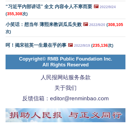
“习近平内部讲话” 全文 内容令人不寒而栗
🖼️
2022/9/24
(
355,308
次)
小笑话：想当年 薄熙来教训瓜瓜失败
🖼️
(
308,105
2022/9/20
次)
呵！揭宋祖英一生最在乎的事
🖼️
(
235,136
次)
2022/9/19
Copyright© RMB Public Foundation Inc.
All Rights Reserved
人民报网站服务条款
关于我们
反馈信箱：
editor@renminbao.com