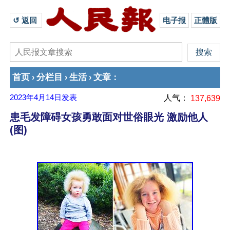
↺ 返回 
电子报
正體版
首页
分栏目
生活
文章
›
›
›
：
2023年4月14日
发表
人气：
137,639
患毛发障碍女孩勇敢面对世俗眼光 激励他人
(图)