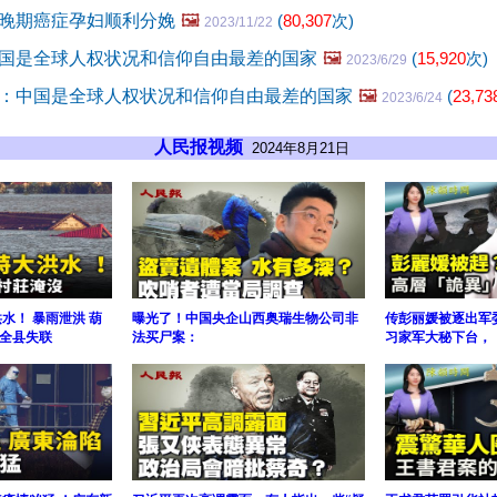
晚期癌症孕妇顺利分娩
🖼️
(
80,307
次)
2023/11/22
国是全球人权状况和信仰自由最差的国家
🖼️
(
15,920
次)
2023/6/29
：中国是全球人权状况和信仰自由最差的国家
🖼️
(
23,73
2023/6/24
人民报视频
2024年8月21日
水！ 暴雨泄洪 葫
曝光了！中国央企山西奥瑞生物公司非
传彭丽媛被逐出军
全县失联
法买尸案：
习家军大秘下台，