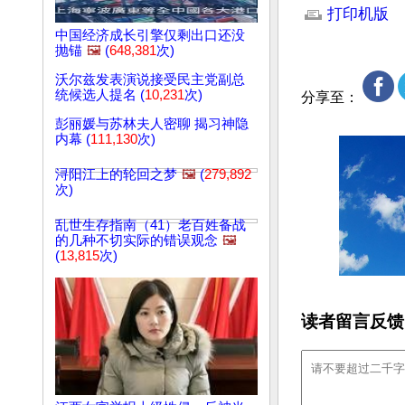
打印机版
中国经济成长引擎仅剩出口还没
抛锚
🖼️
(
648,381
次)
沃尔兹发表演说接受民主党副总
统候选人提名 (
10,231
次)
分享至：
彭丽媛与苏林夫人密聊 揭习神隐
内幕 (
111,130
次)
浔阳江上的轮回之梦
🖼️
(
279,892
次)
乱世生存指南（41）老百姓备战
的几种不切实际的错误观念
🖼️
(
13,815
次)
读者留言反馈