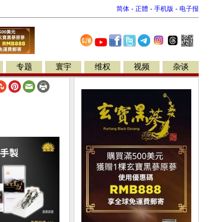
简体
-
正體
-
手机版
-
电子报
专题
寰宇
维权
视频
杂谈