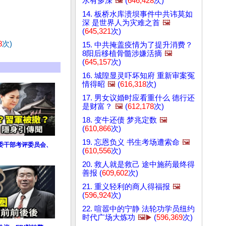
水有多深
🖼️
(
646,428
次)
14. 板桥水库溃坝事件中共讳莫如
深 是世界人为灾难之首
🖼️
(
645,321
次)
8
次)
15. 中共掩盖疫情为了提升消费？
8阳后移植骨髓涉嫌活摘
🖼️
(
645,157
次)
16. 城隍显灵吓坏知府 重新审案冤
情得昭
🖼️
(
616,318
次)
17. 男女议婚时应看重什么 德行还
是财富？
🖼️
(
612,178
次)
18. 变牛还债 梦兆定数
🖼️
(
610,866
次)
19. 忘恩负义 书生考场遭索命
🖼️
委干部考评委员会、
(
610,556
次)
20. 救人就是救己 途中施药最终得
善报 (
609,602
次)
21. 重义轻利的商人得福报
🖼️
(
596,924
次)
22. 喧嚣中的宁静 法轮功学员纽约
时代广场大炼功
🖼️▶️
(
596,369
次)