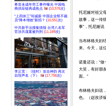
希音未成年劳工事件曝光 中国电
商供应链再成焦点
🖼️
(
10,576
次)
托尼娅对祖父
“上四休三”却减薪 中国企业祭不裁
故事，这一传统
员“降本增效”新招？ (
10,551
次)
事”，托尼娅说
中共新手法搜集情报 台湾八名军
官涉共谍案被判刑 (
11,189
次)
当布林格夫妇
来。今天，这位
诺曼还说：“做
大笑，有好朋
李正宽：《纽时》攻击神韵 再次
自毁声名（下）
🖼️
(
17,756
次)
面。”

布林格夫妇说，
色。（赵孜济
文章网址: http://w