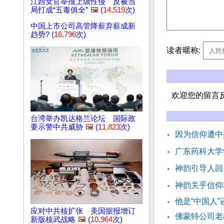
江西女官举报上级性侵 反被当
局打成“五毒俱全”
🖼️
(
14,519
次)
中国上市公司高管降薪弃薪成新
趋势? (
16,796
次)
读者暱称:
欢迎您的留言
台湾举办凯达格兰论坛 国际政
要示警中共威胁
🖼️
(
11,823
次)
因为信仰遭中
广东药科大学
神韵引导人回
神韵关乎信仰
他是“中国人”
应对中共核扩张 美国据报增订
佛蒙特公司老
新版核武战略
🖼️
(
10,964
次)