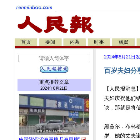
首页
要闻
内幕
时事
幽默
2024年8月21日
百岁夫妇分
重点推荐文章
2024年8月21日
【人民报消息】
夫妇庆祝他们结
诀，那就是将信
黑兹尔．布林格（Ha
岁。她的丈夫诺曼．
中国经济“没有最糟 只有更糟”
🖼️