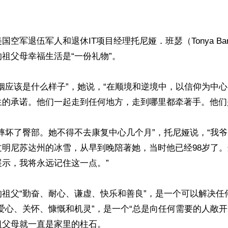
空军退伍军人和退休IT项目经理托尼娅．班瑟（Tonya Ban
祖父母幸福生活是“一份礼物”。

姻应该是什么样子”，她说，“在顺境和逆境中，以信仰为中
的承诺。他们一起走到任何地方，走到哪里都牵著手。他们是
摔坏了臀部。她不得不去康复中心几个月”，托尼娅说，“我
过明尼苏达州的冰雪，从早到晚陪著她，当时他已经98岁了
示，我将永远记住这一点。”

的祖父“勤奋、耐心、谦虚、快乐和善良”，是一个可以解决任
爱心、关怀、慷慨和机灵”，是一个“总是向任何需要的人敞开
父母就一直是家里的柱石。
