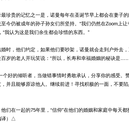
母最珍贵的记忆之一是，诺曼每年在圣诞节早上都会在妻子的
至今仍被成年的孙子孙女们所坚持。“我们仍然在Zoom上
，“我认为这是我们余生都会珍惜的东西。”

结婚时，他们约定，如果他们要吵架，诺曼就会走到户外去，
百岁的老人开玩笑说：“所以，长寿和幸福婚姻的秘诀是……去
一个好的倾听者，当做错事情时勇敢承认，分享你的感受。赞
友，并且能够原谅他人。继续前进！寻找积极的一面，不要陷
他们在一起的75年里，“信仰”在他们的婚姻和家庭中每天
编译）△
ww.renminbao.com/rmb/articles/2024/8/21/84642.html