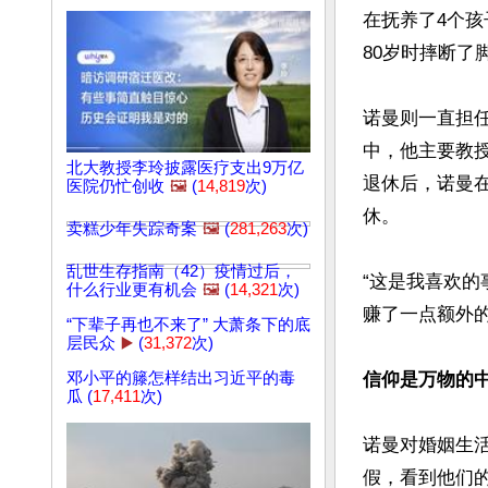
在抚养了4个
80岁时摔断了
诺曼则一直担
中，他主要教
北大教授李玲披露医疗支出9万亿
退休后，诺曼
医院仍忙创收
🖼️
(
14,819
次)
休。

卖糕少年失踪奇案
🖼️
(
281,263
次)
乱世生存指南（42）疫情过后，
“这是我喜欢的
什么行业更有机会
🖼️
(
14,321
次)
赚了一点额外的
“下辈子再也不来了” 大萧条下的底
层民众
▶️
(
31,372
次)
邓小平的籐怎样结出习近平的毒
信仰是万物的
瓜 (
17,411
次)
诺曼对婚姻生
假，看到他们