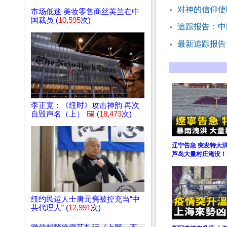
对神的信仰使
市场低迷 美妆零售商丝芙兰在中
国裁员 (
10,595
次)
追踪报告：中
最新追踪报告
李正宽：《纽时》攻击神韵 再次
自毁声名（上）
🖼️
(
18,473
次)
辽宁告急 突发特大洪
芦岛大量村庄淹没！
纽约民运人士唐元隽被控充当“中
共代理人” (
12,991
次)