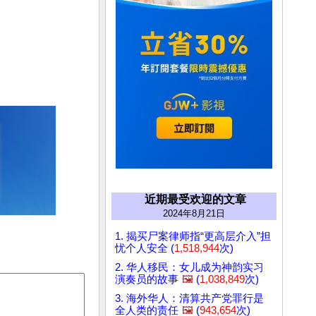
近期最受欢迎的文章
2024年8月21日
1. 揭买尸案律师指“更高层介入”担
忧个人安全 (
1,518,944
次)
2. 华人移民：女儿成为神韵实习
演奏员的故事
🖼️
(
1,038,849
次)
3. 海外华人：清算共产党罪行是
全人类的责任
🖼️
(
943,654
次)