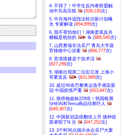
4. 不得了！中学生反内卷联盟触
动中共高压线
🖼️
(
928,130
次)
5. 中共海外诋毁法轮功新计划曝
光 专家解读 (
894,999
次)
6. 我不害怕他们！湖南娄底反共
横幅是他挂的
🖼️▶️
📝 (
885,540
次)
7. 山西奥瑞非法买尸 青岛大学器
官移植中心涉案
🖼️
(
866,777
次)
8. 意境搭建是个技术活
🖼️
(
827,296
次)
9. 湖南出现第二位彭立发 上海小
哥要造反
🖼️▶️
(
821,889
次)
10. 超过40名巴黎奥运选手感染新
冠 中国疫情严重
🖼️
(
653,847
次)
11. 致癌物超标229倍！韩国检测
SHEIN和Temu商品结果吓人
🖼️
(
649,307
次)
12. 中国新冠染疫翻倍上升 接种疫
苗者阳了N 次
🖼️
(
647,252
次)
13. 3个时间点揭示央企买尸大案