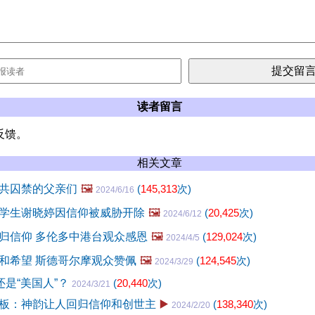
读者留言
反馈。
相关文章
共囚禁的父亲们
🖼️
(
145,313
次)
2024/6/16
学生谢晓婷因信仰被威胁开除
🖼️
(
20,425
次)
2024/6/12
归信仰 多伦多中港台观众感恩
🖼️
(
129,024
次)
2024/4/5
和希望 斯德哥尔摩观众赞佩
🖼️
(
124,545
次)
2024/3/29
还是“美国人”？
(
20,440
次)
2024/3/21
板：神韵让人回归信仰和创世主
▶️
(
138,340
次)
2024/2/20