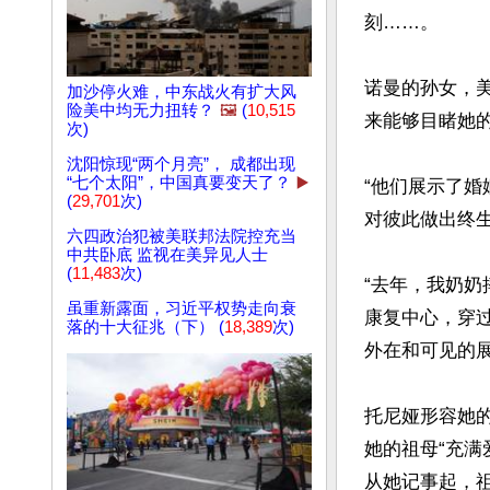
刻……。

诺曼的孙女，美国
加沙停火难，中东战火有扩大风
险美中均无力扭转？
🖼️
(
10,515
来能够目睹她的
次)
沈阳惊现“两个月亮”， 成都出现
“七个太阳”，中国真要变天了？
▶️
“他们展示了婚
(
29,701
次)
对彼此做出终生
六四政治犯被美联邦法院控充当
中共卧底 监视在美异见人士
(
11,483
次)
“去年，我奶奶
虽重新露面，习近平权势走向衰
康复中心，穿
落的十大征兆（下） (
18,389
次)
外在和可见的展
托尼娅形容她
她的祖母“充满
从她记事起，祖