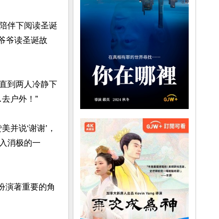
陪伴下阅读圣诞
让爷爷读圣诞故
直到两人冷静下
户外！”

美并说‘谢谢’，
入消极的一
都扮演著重要的角