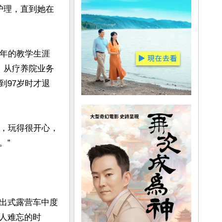
护理，直到她在
0年的教学生涯
。从疗养院业务
到97岁时才退
行，玩得很开心，
”

出式露营车中度
人难忘的时