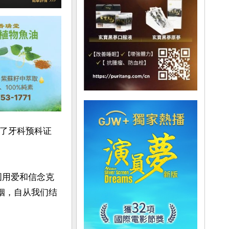
册了牙科预科证
图用爱和信念克
姻，自从我们结