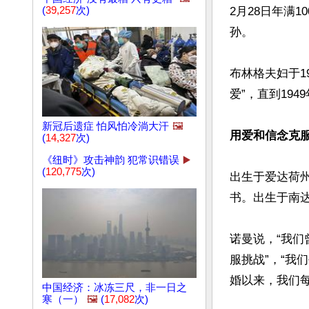
(
39,257
次)
2月28日年满1
孙。

布林格夫妇于1
爱”，直到194
新冠后遗症 怕风怕冷淌大汗
🖼️
用爱和信念克
(
14,327
次)
《纽时》攻击神韵 犯常识错误
▶️
(
120,775
次)
出生于爱达荷
书。出生于南
诺曼说，“我
服挑战”，“
婚以来，我们每
中国经济：冰冻三尺，非一日之
寒（一）
🖼️
(
17,082
次)