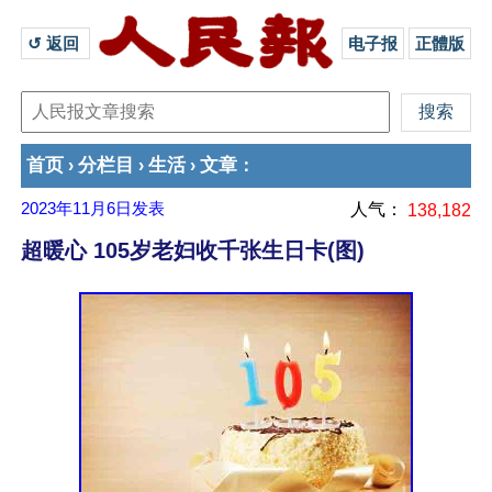
↺ 返回 
电子报
正體版
首页
分栏目
生活
文章
›
›
›
：
2023年11月6日
发表
人气：
138,182
超暖心 105岁老妇收千张生日卡(图)