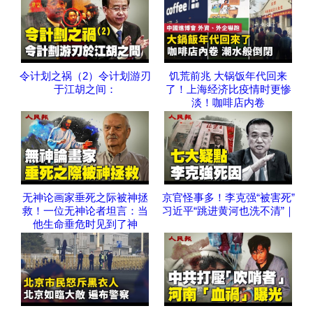
令计划之祸（2）令计划游刃
饥荒前兆 大锅饭年代回来
于江胡之间：
了！上海经济比疫情时更惨
淡！咖啡店内卷
无神论画家垂死之际被神拯
京官怪事多！李克强“被害死”
救！一位无神论者坦言：当
习近平“跳进黄河也洗不清”｜
他生命垂危时见到了神