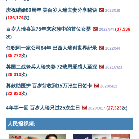
庆祝结婚80周年 美百岁人瑞夫妻分享秘诀
🖼️
2023/1/8
(
136,174
次)
百岁人瑞喜迎75年来家族中的首位女婴
🖼️
(
37,536
2022/6/4
次)
任职同一家公司84年 巴西人瑞创世界纪录
🖼️
2022/5/4
(
35,772
次)
英国二战老兵人瑞夫妻 72载恩爱感人至深
🖼️
2021/7/23
(
28,313
次)
募款助医护 百岁翁收到15万张生日贺卡
🖼️
2020/5/11
(
22,933
次)
4年等一回 百岁人瑞只过25次生日
🖼️
(
27,323
次)
2020/3/17
人民报视频: