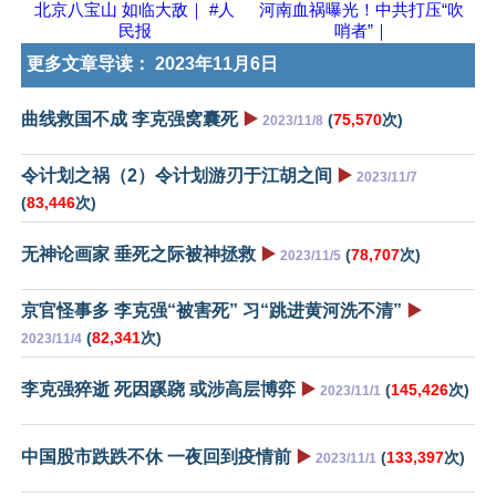
北京八宝山 如临大敌｜ #人
河南血祸曝光！中共打压“吹
民报
哨者”｜
更多文章导读：
2023年11月6日
曲线救国不成 李克强窝囊死
▶️
(
75,570
次)
2023/11/8
令计划之祸（2）令计划游刃于江胡之间
▶️
2023/11/7
(
83,446
次)
无神论画家 垂死之际被神拯救
▶️
(
78,707
次)
2023/11/5
京官怪事多 李克强“被害死” 习“跳进黄河洗不清”
▶️
(
82,341
次)
2023/11/4
李克强猝逝 死因蹊跷 或涉高层博弈
▶️
(
145,426
次)
2023/11/1
中国股市跌跌不休 一夜回到疫情前
▶️
(
133,397
次)
2023/11/1