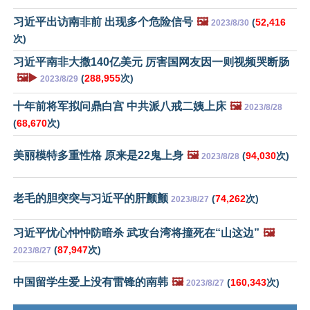
习近平出访南非前 出现多个危险信号
🖼️
(
52,416
2023/8/30
次)
习近平南非大撒140亿美元 厉害国网友因一则视频哭断肠
🖼️▶️
(
288,955
次)
2023/8/29
十年前将军拟问鼎白宫 中共派八戒二姨上床
🖼️
2023/8/28
(
68,670
次)
美丽模特多重性格 原来是22鬼上身
🖼️
(
94,030
次)
2023/8/28
老毛的胆突突与习近平的肝颤颤
(
74,262
次)
2023/8/27
习近平忧心忡忡防暗杀 武攻台湾将撞死在“山这边”
🖼️
(
87,947
次)
2023/8/27
中国留学生爱上没有雷锋的南韩
🖼️
(
160,343
次)
2023/8/27