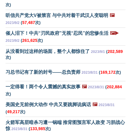
次)
听信共产党大V被禁言 与中共对着干武汉人变聪明
🖼️
(
57,487
次)
2023/9/2
催人泪下！中共“刃民政府”无视“忍民”的悲惨生活
🖼️▶️
(
261,625
次)
2023/9/2
从没看到过这样的场面，整个人都惊住了
(
202,589
2023/9/1
次)
习总书记有了新的封号——总负责师
(
169,172
次)
2023/8/31
一定得看！两个令人震撼的真实故事
🖼️
(
202,884
2023/8/31
次)
美国史无前例大动作 中共又要跳脚说疯话
🖼️
2023/8/31
(
49,217
次)
火箭军高层暗杀习遭一锅端 推背图预言军人政变 习胆战心
惊
(
133,985
次)
2023/8/31