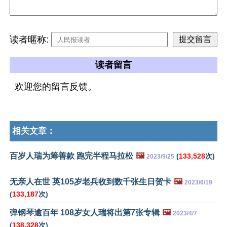
读者暱称:
读者留言
欢迎您的留言反馈。
相关文章：
百岁人瑞为筹善款 跑完半程马拉松
🖼️
(
133,528
次)
2023/9/25
无亲人在世 英105岁老兵收到数千张生日贺卡
🖼️
2023/6/19
(
133,187
次)
弹钢琴逾百年 108岁女人瑞将出第7张专辑
🖼️
2023/4/7
(
138,328
次)