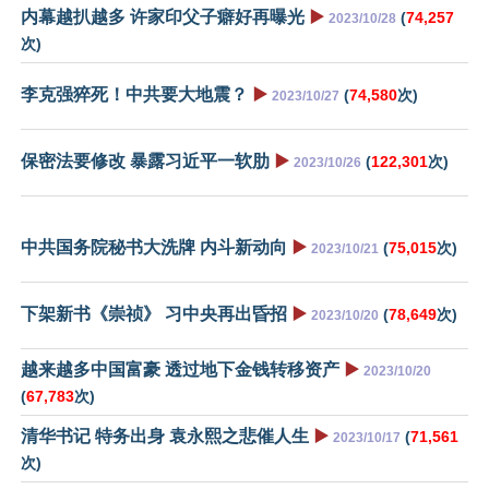
内幕越扒越多 许家印父子癖好再曝光
▶️
(
74,257
2023/10/28
次)
李克强猝死！中共要大地震？
▶️
(
74,580
次)
2023/10/27
保密法要修改 暴露习近平一软肋
▶️
(
122,301
次)
2023/10/26
中共国务院秘书大洗牌 内斗新动向
▶️
(
75,015
次)
2023/10/21
下架新书《崇祯》 习中央再出昏招
▶️
(
78,649
次)
2023/10/20
越来越多中国富豪 透过地下金钱转移资产
▶️
2023/10/20
(
67,783
次)
清华书记 特务出身 袁永熙之悲催人生
▶️
(
71,561
2023/10/17
次)