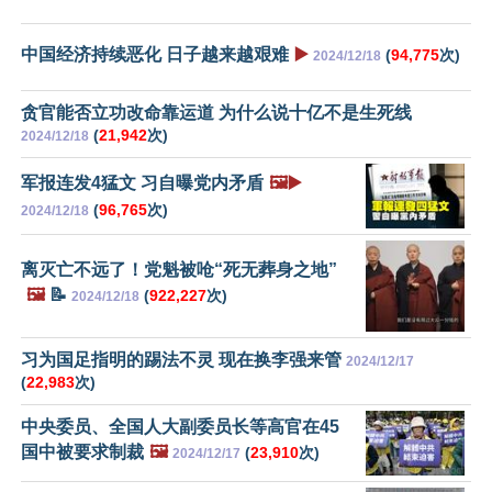
中国经济持续恶化 日子越来越艰难
▶️
(
94,775
次)
2024/12/18
贪官能否立功改命靠运道 为什么说十亿不是生死线
(
21,942
次)
2024/12/18
军报连发4猛文 习自曝党内矛盾
🖼️▶️
(
96,765
次)
2024/12/18
离灭亡不远了！党魁被呛“死无葬身之地”
🖼️
📝
(
922,227
次)
2024/12/18
习为国足指明的踢法不灵 现在换李强来管
2024/12/17
(
22,983
次)
中央委员、全国人大副委员长等高官在45
国中被要求制裁
🖼️
(
23,910
次)
2024/12/17