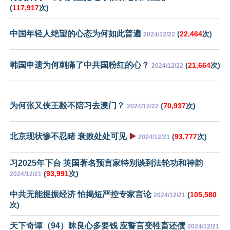
(
117,917
次)
中国年轻人绝望的心态为何如此普遍
(
22,464
次)
2024/12/22
韩国申遗为何刺痛了中共国粉红的心？
(
21,664
次)
2024/12/22
为何张又侠王毅不陪习去澳门？
(
70,937
次)
2024/12/22
北京现状惨不忍睹 衰败处处可见
▶️
(
93,777
次)
2024/12/21
习2025年下台 英国著名预言家特别谈到法轮功和神韵
(
93,991
次)
2024/12/21
中共无能提振经济 怕揭短严控专家言论
(
105,580
2024/12/21
次)
天下奇谭（94）昧良心多要钱 应誓言变牲畜还债
2024/12/21