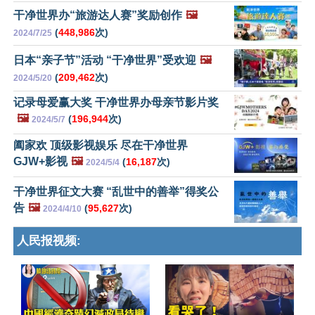
干净世界办“旅游达人赛”奖励创作
🖼️
(
448,986
次)
2024/7/25
日本“亲子节”活动 “干净世界”受欢迎
🖼️
(
209,462
次)
2024/5/20
记录母爱赢大奖 干净世界办母亲节影片奖
🖼️
(
196,944
次)
2024/5/7
阖家欢 顶级影视娱乐 尽在干净世界
GJW+影视
🖼️
(
16,187
次)
2024/5/4
干净世界征文大赛 “乱世中的善举”得奖公
告
🖼️
(
95,627
次)
2024/4/10
人民报视频: