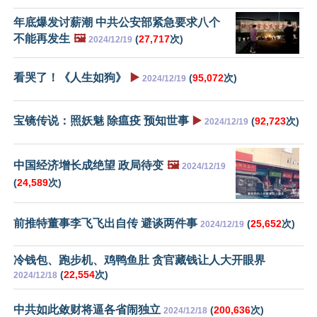
年底爆发讨薪潮 中共公安部紧急要求八个
不能再发生
🖼️
(
27,717
次)
2024/12/19
看哭了！《人生如狗》
▶️
(
95,072
次)
2024/12/19
宝镜传说：照妖魅 除瘟疫 预知世事
▶️
(
92,723
次)
2024/12/19
中国经济增长成绝望 政局待变
🖼️
2024/12/19
(
24,589
次)
前推特董事李飞飞出自传 避谈两件事
(
25,652
次)
2024/12/19
冷钱包、跑步机、鸡鸭鱼肚 贪官藏钱让人大开眼界
(
22,554
次)
2024/12/18
中共如此敛财将逼各省闹独立
(
200,636
次)
2024/12/18