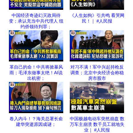
中国经济奇迹幻灭政局待
《人生如狗》引共鸣 看哭网
变；承认充当中共代理人 纽
民！｜ #人民报
约侨领待判罪；
革自己的命！中共将掀暴风
对习不满！军中兴起持枪反
雨；毛泽东做事太绝！AI说
调查；北京中央经济会称稳
出机密；
房市股市
卷入内斗！？海关总署长俞
中国极越电动车突然崩盘 数
建华突逝原因成谜；
万车主崩溃 数千员工就地失
业｜ #人民报