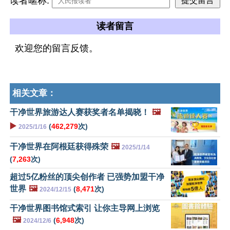
读者暱称:
读者留言
欢迎您的留言反馈。
相关文章：
干净世界旅游达人赛获奖者名单揭晓！
🖼️
▶️
(
462,279
次)
2025/1/16
干净世界在阿根廷获得殊荣
🖼️
2025/1/14
(
7,263
次)
超过5亿粉丝的顶尖创作者 已强势加盟干净
世界
🖼️
(
8,471
次)
2024/12/15
干净世界图书馆式索引 让你主导网上浏览
🖼️
(
6,948
次)
2024/12/6