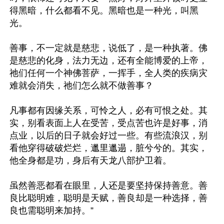
得黑暗，什么都看不见。黑暗也是一种光，叫黑
光。

善事，不一定就是慈悲，说低了，是一种执著。佛
是慈悲的化身，法力无边，还有全能博爱的上帝，
祂们任何一个神佛菩萨，一挥手，全人类的疾病灾
难就会消失，祂们怎么就不做善事？

凡事都有因缘关系，可怜之人，必有可恨之处。其
实，别看表面上人在受苦，受点苦也许是好事，消
点业，以后的日子就会好过一些。有些流浪汉，别
看他穿得破破烂烂，邋里邋遢，脏兮兮的。其实，
他全身都是功，身后有天龙八部护卫着。

虽然善恶都看在眼里，人还是要坚持保持善意。善
良比聪明难，聪明是天赋，善良却是一种选择，善
良也需聪明来加持。”
