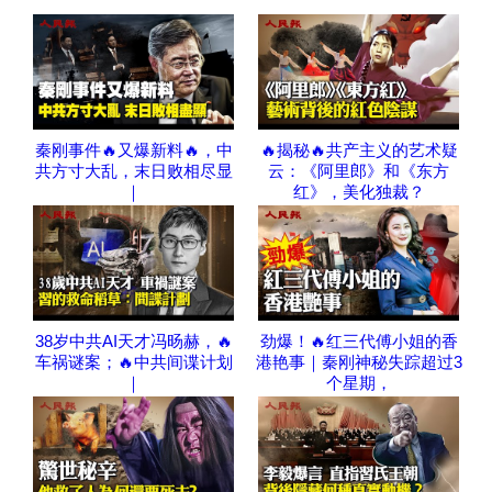
秦刚事件🔥又爆新料🔥，中
🔥揭秘🔥共产主义的艺术疑
共方寸大乱，末日败相尽显
云：《阿里郎》和《东方
｜
红》，美化独裁？
38岁中共AI天才冯旸赫，🔥
劲爆！🔥红三代傅小姐的香
车祸谜案；🔥中共间谍计划
港艳事｜秦刚神秘失踪超过3
｜
个星期，