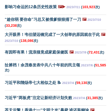
影响习命运的12条历史性政策
🖼️▶️
(
103,923
次)
2023/7/11
“趁你弱 要你命”习总又被俄爹狠狠捅了一刀
🖼️
2023/7/10
(
33,238
次)
大开眼界！韦伯望远镜完成了一大创举的原因就在于此
🖼️
(
138,086
次)
2023/7/10
有因即有果！流浪猫竟成家庭保健医
🖼️
(
72,431
次)
2023/7/9
扯裤裆！余茂春发表中共八十年前的民主颂
(
51,585
2023/7/6
次)
习近平和隋炀帝七大相似之处 📝
(
59,130
次)
2023/7/4
习近平“两板虎”注定让新经济计划失败
(
31,385
次)
2023/7/4
苍天示警！香港七一“文明之光”暴毙 谁还装糊涂
🖼️