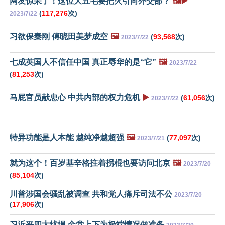
网友惊呆了！这位大五毛要把火引向外交部？
🖼️▶️
(
117,276
次)
2023/7/22
习欲保秦刚 傅晓田美梦成空
🖼️
(
93,568
次)
2023/7/22
七成英国人不信任中国 真正辱华的是“它”
🖼️
2023/7/22
(
81,253
次)
马屁官员献忠心 中共内部的权力危机
▶️
(
61,056
次)
2023/7/22
特异功能是人本能 越纯净越超强
🖼️
(
77,097
次)
2023/7/21
就为这个！百岁基辛格拄着拐棍也要访问北京
🖼️
2023/7/20
(
85,104
次)
川普涉国会骚乱被调查 共和党人痛斥司法不公
2023/7/20
(
17,906
次)
习近平四大忧惧 全党上下为极端情况做准备