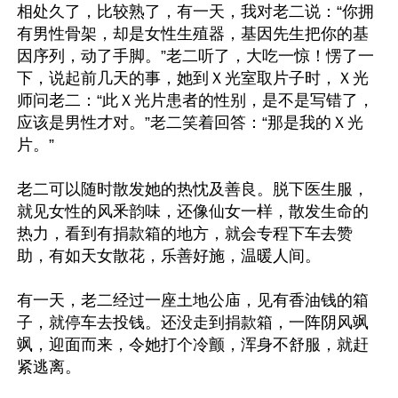
相处久了，比较熟了，有一天，我对老二说：“你拥
有男性骨架，却是女性生殖器，基因先生把你的基
因序列，动了手脚。”老二听了，大吃一惊！愣了一
下，说起前几天的事，她到Ｘ光室取片子时，Ｘ光
师问老二：“此Ｘ光片患者的性别，是不是写错了，
应该是男性才对。”老二笑着回答：“那是我的Ｘ光
片。”

老二可以随时散发她的热忱及善良。脱下医生服，
就见女性的风釆韵味，还像仙女一样，散发生命的
热力，看到有捐款箱的地方，就会专程下车去赞
助，有如天女散花，乐善好施，温暖人间。

有一天，老二经过一座土地公庙，见有香油钱的箱
子，就停车去投钱。还没走到捐款箱，一阵阴风飒
飒，迎面而来，令她打个冷颤，浑身不舒服，就赶
紧逃离。
