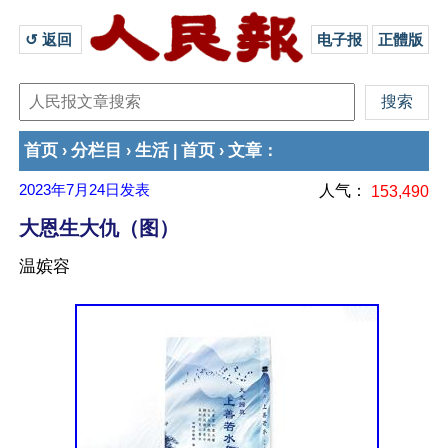
↺ 返回 
电子报
正體版
首页
分栏目
生活
首页
文章
›
›
|
›
：
2023年7月24日
发表
人气：
153,490
大恩生大仇（图）
温嫔容