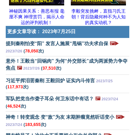
神秘因果关系：善恶有报 毫
李毅突发挑衅，直指习氏王
厘不爽 神理赏罚，揭示人命
朝！背后隐藏何种不为人知
运的评判机制！
的真实动机？
更多文章导读：
2023年7月25日
提到秦刚怕变“阳” 发言人施展“甩锅”功夫求自保
🖼️▶️
(
78,050
次)
2023/7/26
意外！王毅当“回锅肉” 为何“外交部长”成为两派势力争夺
焦点
🖼️
(
37,510
次)
2023/7/26
习近平挥泪罢秦刚 王毅回炉 证实内斗传言
2023/7/25
(
117,973
次)
军队把党当作聋子耳朵 何卫东话中有话？
🖼️
2023/7/24
(
46,524
次)
神奇！转变观念 变“敌”为友 末期肿瘤竟然听话变小
🖼️▶️
(
183,655
次)
2023/7/24