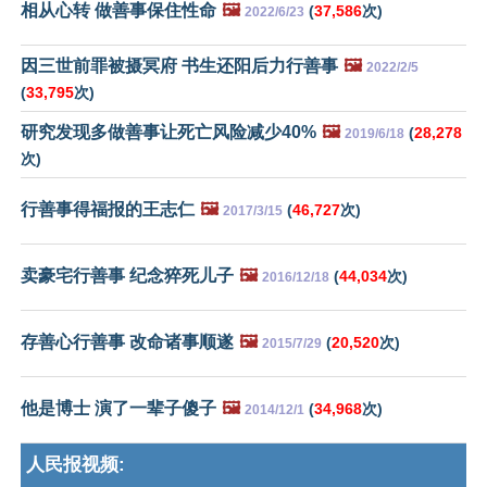
相从心转 做善事保住性命
🖼️
(
37,586
次)
2022/6/23
因三世前罪被摄冥府 书生还阳后力行善事
🖼️
2022/2/5
(
33,795
次)
研究发现多做善事让死亡风险减少40%
🖼️
(
28,278
2019/6/18
次)
行善事得福报的王志仁
🖼️
(
46,727
次)
2017/3/15
卖豪宅行善事 纪念猝死儿子
🖼️
(
44,034
次)
2016/12/18
存善心行善事 改命诸事顺遂
🖼️
(
20,520
次)
2015/7/29
他是博士 演了一辈子傻子
🖼️
(
34,968
次)
2014/12/1
人民报视频: