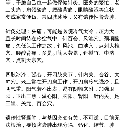
等，干脆自己也一起做保健针灸。医务的繁忙，老
二头痛，肩颈酸痛，腰酸背痛，眼睛酸涩等症状，
变成家常便饭。常四肢冰冷，又有遗传性肾囊肿。

针灸处理：头痛，可能是医院冷气太冷，压力大，
且长时间待在冷空气中，针百会、风池穴。颈项酸
痛，久低头工作之故，针风池、曲池穴，点刺大椎
穴。腰酸背痛，多是肌筋太劳累，针攒竹、中渚
穴，点刺天宗穴。

四肢冰冷，强心，开四肢关节，针内关、合谷、太
冲穴。老二常在开刀房工作，开刀房冷气强冷，且
阴气重。阳气若不出表，易有阴物来附，加强卫
阳，卫出三焦，温心阳、脾阳、肾阳，针内关、足
三里、关元、百会穴。

遗传性肾囊肿，与基因突变有关，不可逆，目前无
法根治，要预防囊肿出现分隔、钙化、结节、肿