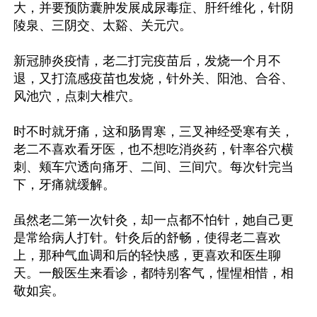
大，并要预防囊肿发展成尿毒症、肝纤维化，针阴
陵泉、三阴交、太谿、关元穴。

新冠肺炎疫情，老二打完疫苗后，发烧一个月不
退，又打流感疫苗也发烧，针外关、阳池、合谷、
风池穴，点刺大椎穴。

时不时就牙痛，这和肠胃寒，三叉神经受寒有关，
老二不喜欢看牙医，也不想吃消炎药，针率谷穴横
刺、颊车穴透向痛牙、二间、三间穴。每次针完当
下，牙痛就缓解。

虽然老二第一次针灸，却一点都不怕针，她自己更
是常给病人打针。针灸后的舒畅，使得老二喜欢
上，那种气血调和后的轻快感，更喜欢和医生聊
天。一般医生来看诊，都特别客气，惺惺相惜，相
敬如宾。
