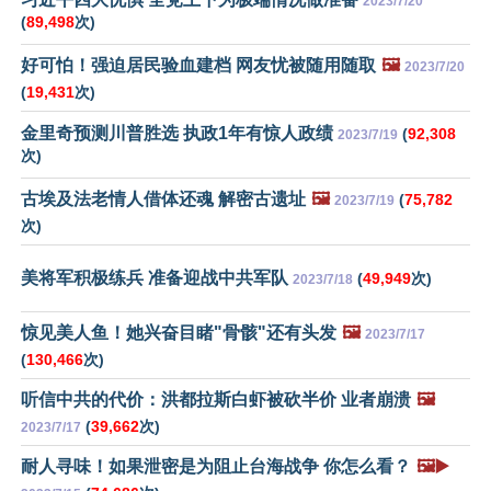
2023/7/20
(
89,498
次)
好可怕！强迫居民验血建档 网友忧被随用随取
🖼️
2023/7/20
(
19,431
次)
金里奇预测川普胜选 执政1年有惊人政绩
(
92,308
2023/7/19
次)
古埃及法老情人借体还魂 解密古遗址
🖼️
(
75,782
2023/7/19
次)
美将军积极练兵 准备迎战中共军队
(
49,949
次)
2023/7/18
惊见美人鱼！她兴奋目睹"骨骸"还有头发
🖼️
2023/7/17
(
130,466
次)
听信中共的代价：洪都拉斯白虾被砍半价 业者崩溃
🖼️
(
39,662
次)
2023/7/17
耐人寻味！如果泄密是为阻止台海战争 你怎么看？
🖼️▶️