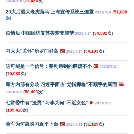
(
74,686
次)
2023/7/15
20大后最大老虎落马 上海宣传系统三连震
(
51,688
2023/7/14
次)
疫情后 中国经济复苏美梦变噩梦
(
34,592
次)
2023/7/14
习大大“关怀”所罗门群岛
🖼️
(
54,193
次)
2023/7/14
这可能是一个信号：秦刚遇到的麻烦不小
🖼️
2023/7/13
(
70,083
次)
军方内部有分歧 习近平面临“党指挥枪”不顺手的局面
🖼️
(
56,403
次)
2023/7/12
七常委中有“渣男” 习李为何“不近女色”
▶️
2023/7/12
(
105,418
次)
全军为何急盼习近平下台
🖼️
(
51,129
次)
2023/7/11