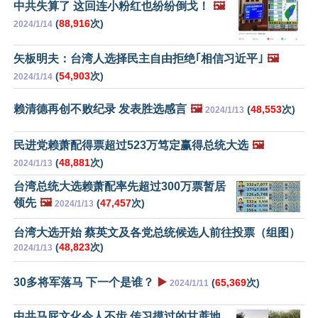
中共失算了 这回连小粉红也纷纷倒戈！
🖼️
(
88,916
次)
2024/1/14
矢板明夫：台湾人选择民主自由拒绝｢相信习近平｣
🖼️
(
54,903
次)
2024/1/14
赖清德再创不败纪录 发表胜选感言
🖼️
(
48,553
次)
2024/1/13
民进党赖萧配得票超过523万笃定赢得总统大选
🖼️
(
48,881
次)
2024/1/13
台湾总统大选赖萧配率先超过300万票暂居
领先
🖼️
(
47,457
次)
2024/1/13
台湾大选开始 蔡英文及各党总统候选人前往投票（组图）
(
48,823
次)
2024/1/13
30多将军落马 下一个是谁？
▶️
(
65,369
次)
2024/1/11
中共马屁文化令人不齿 传习摸过的甘蔗地