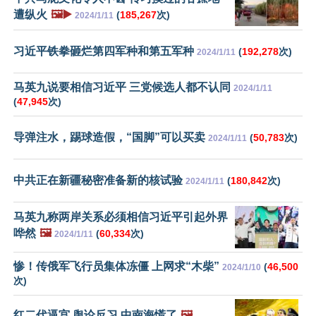
遭纵火
🖼️▶️
(
185,267
次)
2024/1/11
习近平铁拳砸烂第四军种和第五军种
(
192,278
次)
2024/1/11
马英九说要相信习近平 三党候选人都不认同
2024/1/11
(
47,945
次)
导弹注水，踢球造假，“国脚”可以买卖
(
50,783
次)
2024/1/11
中共正在新疆秘密准备新的核试验
(
180,842
次)
2024/1/11
马英九称两岸关系必须相信习近平引起外界
哗然
🖼️
(
60,334
次)
2024/1/11
惨！传俄军飞行员集体冻僵 上网求“木柴”
(
46,500
2024/1/10
次)
红二代逼宫 舆论反习 中南海慌了
🖼️