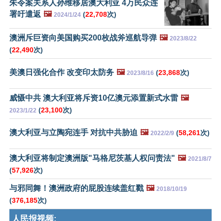
朱令案关系人孙维移居澳大利亚 4万民众连
署吁遣返
🖼️
(
22,708
次)
2024/1/24
澳洲斥巨资向美国购买200枚战斧巡航导弹
🖼️
2023/8/22
(
22,490
次)
美澳日强化合作 改变印太防务
🖼️
(
23,868
次)
2023/8/16
威慑中共 澳大利亚将斥资10亿澳元添置新式水雷
🖼️
(
23,100
次)
2023/1/22
澳大利亚与立陶宛连手 对抗中共胁迫
🖼️
(
58,261
次)
2022/2/9
澳大利亚将制定澳洲版"马格尼茨基人权问责法"
🖼️
2021/8/7
(
57,926
次)
与邪同舞！澳洲政府的屁股连续盖红戳
🖼️
2018/10/19
(
376,185
次)
人民报视频: