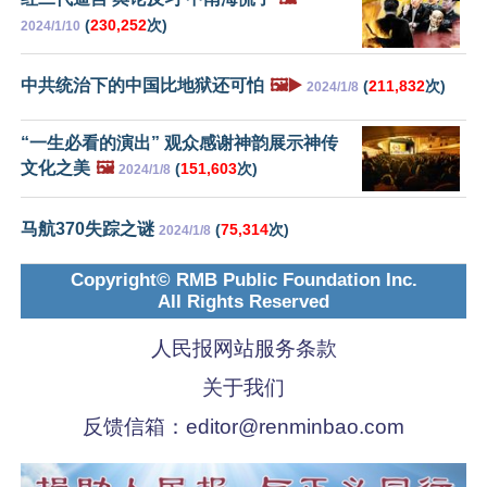
(
230,252
次)
2024/1/10
中共统治下的中国比地狱还可怕
🖼️▶️
(
211,832
次)
2024/1/8
“一生必看的演出” 观众感谢神韵展示神传
文化之美
🖼️
(
151,603
次)
2024/1/8
马航370失踪之谜
(
75,314
次)
2024/1/8
Copyright© RMB Public Foundation Inc.
All Rights Reserved
人民报网站服务条款
关于我们
反馈信箱：
editor@renminbao.com