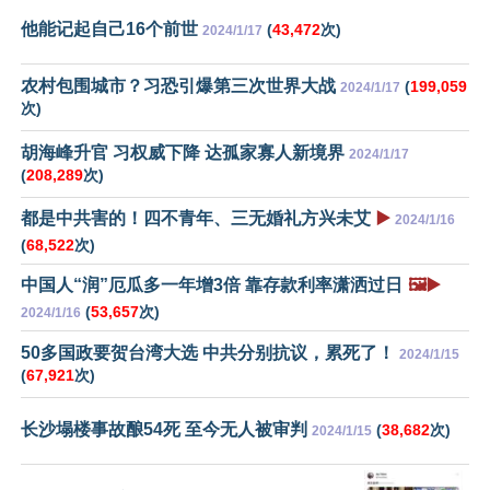
他能记起自己16个前世
(
43,472
次)
2024/1/17
农村包围城市？习恐引爆第三次世界大战
(
199,059
2024/1/17
次)
胡海峰升官 习权威下降 达孤家寡人新境界
2024/1/17
(
208,289
次)
都是中共害的！四不青年、三无婚礼方兴未艾
▶️
2024/1/16
(
68,522
次)
中国人“润”厄瓜多一年增3倍 靠存款利率潇洒过日
🖼️▶️
(
53,657
次)
2024/1/16
50多国政要贺台湾大选 中共分别抗议，累死了！
2024/1/15
(
67,921
次)
长沙塌楼事故酿54死 至今无人被审判
(
38,682
次)
2024/1/15