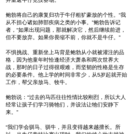
并重返牛仔竞技赛场。

鲍勃将自己的康复归功于牛仔粗犷豪放的个性。“我
从不担心诸如肺部疾病之类的小事。”鲍勃告诉记
者，“如果出现问题，那就解决它，然后继续前进，
但不要放弃。如果你畏缩不前，你就不是牛仔。”

不惧挑战、重新坐上马背是鲍勃从小就被灌注的品
格，因为他童年时恰逢经济大萧条和两次世界大
战，那时的日子过得很艰难，而坚韧的性格是生存
的必要条件。他上学的时间非常少，从5岁起就开始
工作，帮父亲放马、牧牛。

鲍勃说：“过去的马匹往往性情比较刚烈，所以大人
经常让孩子们学习骑牠们，并设法让牠们安静下
来。”

“我们学会驯马、驯牛，并且变得越来越擅长。所