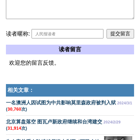
读者暱称:
读者留言
欢迎您的留言反馈。
相关文章：
一名澳洲人因试图为中共影响莫里森政府被判入狱
2024/3/1
(
30,760
次)
北京算盘落空 图瓦卢新政府继续和台湾建交
2024/2/29
(
31,914
次)