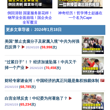
倒回清朝 国宴服务新花样！
神奇经历！哲学博士赵越在
钢琴业全面崩塌！国企央企
一个名为Cape
全军覆没
更多文章导读：
2024年1月18日
美国“禁止贪腐分子及家属入境”中共为何强
烈反弹？
▶️
(
59,998
次)
2024/1/20
“过紧日子”！？ 经济加速坠落！中共又干
掉一个产业
▶️
(
70,458
次)
2024/1/20
财经专家谢金河：中国经济的真正问题是集权独裁体制
🖼️
(
68,785
次)
2024/1/19
白宫全球反贪！中纪委为何著急了？
▶️
(
65,234
次)
2024/1/19