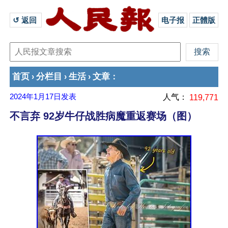
↺ 返回 
电子报
正體版
首页
分栏目
生活
文章
›
›
›
：
2024年1月17日
发表
人气：
119,771
不言弃 92岁牛仔战胜病魔重返赛场（图）