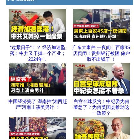
“过紧日子”！？ 经济加速坠
广东大事件 一夜间上百家4S
落！中共又干掉一个产业；
店倒闭！贵州银行被砸 储户
2024年，
取不出钱了 ！
中国经济完了 湖南推“湘西赶
白宫全球反贪！中纪委为何
尸”河南上演美男计 ！
著急了？为何美国会推动这
一政策？