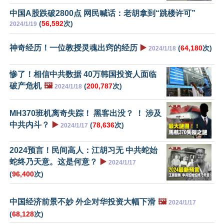
中国A股跌破2800点 网民喊话：老胡拿到“跳楼许可”
(
56,592
次)
2024/1/19
神奇经历！一位教授灵魂出窍的经历
▶️
(
64,180
次)
2024/1/18
惨了！相信中共数据 40万韩国投资人面临
破产危机
🖼️
(
200,787
次)
2024/1/18
MH370班机离奇失踪！ 黑客出没？ ！ 涉及
中共内斗？
▶️
(
78,636
次)
2024/1/17
2024预言！民间高人：江胡习无 中共蛇始
蛇终乃天意。这是何意？
▶️
2024/1/17
(
96,400
次)
中国经济前景不妙 外企对华投资大幅下滑
🖼️
2024/1/17
(
68,128
次)