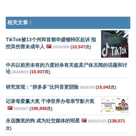
相关文章：
TikTok被13个州和首都华盛顿特区起诉 指
控其伤害未成年人
🖼️
(
10,547
次)
2024/10/9
中共以前所未有的力度封杀有关盗卖尸体丑闻的话题和讨
论
(
10,937
次)
2024/8/15
研究发现：“拼多多”比抖音更阴险
(
15,042
次)
2024/7/6
记录母爱赢大奖 干净世界办母亲节影片奖
🖼️
(
196,936
次)
2024/5/7
永远微笑的狗 成为社交媒体的明星
🖼️
(
138,571
2023/11/15
次)