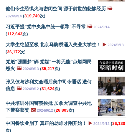
他们今生恐惧火与密闭空间 源于前世的悲惨经历
🖼️
(
319,749
次)
2024/9/14
习近平提“党中央集中统一领导”不寻常
🖼️
2024/9/14
(
112,643
次)
大学生绝望至极 北京马驹桥涌入失业大学生！
▶️
2024/9/13
(
36,172
次)
党魁“强国梦”碎 党媒“一将无能”点燃网民
怒火
🖼️
(
35,217
次)
2024/9/13
张又侠与沙利文会晤后美中司令通话 透何
信息
🖼️
(
31,624
次)
2024/9/12
中共培训外国警察挨批 加拿大调查中共地
下警察获赞
🖼️
(
26,803
次)
2024/9/12
中国餐饮业崩了 真正的劫难才刚开始！
▶️
(
36,130
2024/9/12
次)