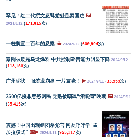
罕见！红二代撰文怒骂党魁是卖国贼
🖼️
(
171,815
次)
2024/9/12
一桩搁置二百年的悬案
🖼️
(
609,904
次)
2024/9/12
秦刚被贬是乌龙爆料 中共控制谣言能力明显下降
2024/9/12
(
118,156
次)
广州现状！服装业崩盘 一片哀嚎！
▶️
(
33,559
次)
2024/9/11
3600亿援非惹怒网民 党魁被嘲讽“慷慨病”晚期
🖼️
2024/9/11
(
35,415
次)
震撼！中国出现组团杀党官 网友呼吁学“孟
加拉模式”
🖼️▶️
(
955,117
次)
2024/9/11