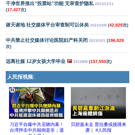
干净世界推出“投票站”功能 无审查护隐私
2023/11/11
(
17,427
次)
谢天谢地 社交媒体平台审查制可以休矣
(
42,829
次)
2023/10/8
中共禁止社交媒体讨论医院妇产科关闭
(
196,029
2023/10/1
次)
远离社媒 12岁女孩大学毕业
🖼️
(
137,550
次)
2023/8/8
人民报视频:
习近平自爆中共丑陋内幕！
贝碧嘉未走 普拉桑或接踵来
台湾抨击中共颠倒是非；退
袭｜ #人民报