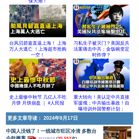
保大潮！
台风贝碧嘉直逼上海！ 上海
习私生子被灭门？美国反共
万人大逃亡 ！上海超市抢购
法案痛击中共；金饭碗变定
一空！
时炸弹？
史上最惨中秋节 几亿人不吃
重大转向！美认定中共直接
月饼 月饼崩盘 ｜ #人民报
军援俄；中共输出暴政！自
曝培训外国警察计划；
更多文章导读：
2024年9月17日
中国人没钱了！一线城市旺区冷清 多数台
企欲撤离
🖼️▶️
(
35,552
次)
2024/9/19