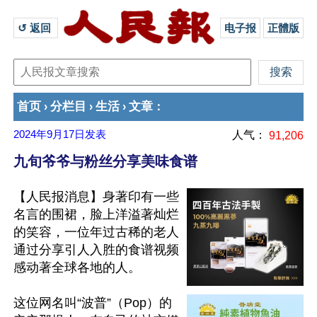
↺ 返回 
电子报
正體版
首页
分栏目
生活
文章
›
›
›
：
2024年9月17日
发表
人气：
91,206
九旬爷爷与粉丝分享美味食谱
【人民报消息】身著印有一些
名言的围裙，脸上洋溢著灿烂
的笑容，一位年过古稀的老人
通过分享引人入胜的食谱视频
感动著全球各地的人。

这位网名叫“波普”（Pop）的