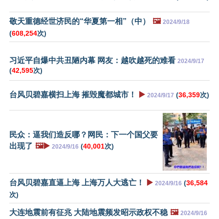
敬天重德经世济民的“华夏第一相”（中）
🖼️
2024/9/18
(
608,254
次)
习近平自爆中共丑陋内幕 网友：越吹越死的难看
2024/9/17
(
42,595
次)
台风贝碧嘉横扫上海 摧毁魔都城市！
▶️
(
36,359
次)
2024/9/17
民众：逼我们造反哪？网民：下一个国父要
出现了
🖼️▶️
(
40,001
次)
2024/9/16
台风贝碧嘉直逼上海 上海万人大逃亡！
▶️
(
36,584
2024/9/16
次)
大连地震前有征兆 大陆地震频发昭示政权不稳
🖼️
2024/9/16