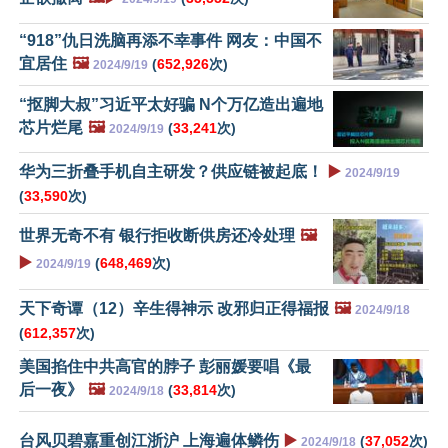
“918”仇日洗脑再添不幸事件 网友：中国不
宜居住
🖼️
(
652,926
次)
2024/9/19
“抠脚大叔”习近平太好骗 N个万亿造出遍地
芯片烂尾
🖼️
(
33,241
次)
2024/9/19
华为三折叠手机自主研发？供应链被起底！
▶️
2024/9/19
(
33,590
次)
世界无奇不有 银行拒收断供房还冷处理
🖼️
▶️
(
648,469
次)
2024/9/19
天下奇谭（12）辛生得神示 改邪归正得福报
🖼️
2024/9/18
(
612,357
次)
美国掐住中共高官的脖子 彭丽媛要唱《最
后一夜》
🖼️
(
33,814
次)
2024/9/18
台风贝碧嘉重创江浙沪 上海遍体鳞伤
▶️
(
37,052
次)
2024/9/18