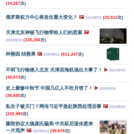
(
34,267
次)
俄罗斯权力中心将发生重大变化？
🖼️
(
35,512
次)
2024/9/16
天津北京神秘飞行物带给人们的思索
🖼️
(
335,266
次)
2024/9/16
种善因 结善果
🖼️
(
611,247
次)
2024/9/15
不明飞行物侵入北京 天津滨海机场出大事了！
▶️
2024/9/15
(
40,974
次)
史上最惨中秋节 中国几亿人不吃月饼了！
▶️
2024/9/14
(
36,885
次)
私生子被灭门？网传习近平急赴陕西处理后事
🖼️
2024/9/14
(
242,484
次)
撕毁协议大搞庞氏骗局 中共延后退休惹来
一片骂声
🖼️
(
39,976
次)
2024/9/14