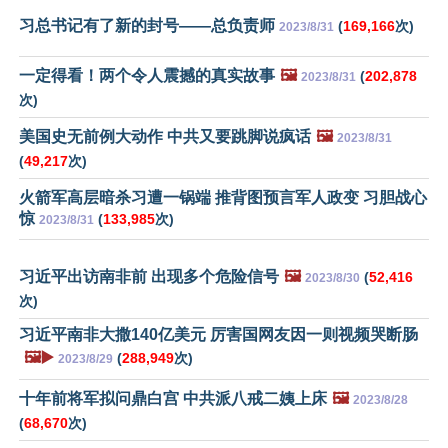
习总书记有了新的封号——总负责师
(
169,166
次)
2023/8/31
一定得看！两个令人震撼的真实故事
🖼️
(
202,878
2023/8/31
次)
美国史无前例大动作 中共又要跳脚说疯话
🖼️
2023/8/31
(
49,217
次)
火箭军高层暗杀习遭一锅端 推背图预言军人政变 习胆战心
惊
(
133,985
次)
2023/8/31
习近平出访南非前 出现多个危险信号
🖼️
(
52,416
2023/8/30
次)
习近平南非大撒140亿美元 厉害国网友因一则视频哭断肠
🖼️▶️
(
288,949
次)
2023/8/29
十年前将军拟问鼎白宫 中共派八戒二姨上床
🖼️
2023/8/28
(
68,670
次)