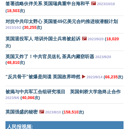
签署战略伙伴关系 英国瑞典重申台海和平
🖼️
2023/10/18
(
18,503
次)
对抗中共印太野心 英国签49亿美元合约推进核潜舰计划
(
30,255
次)
2023/10/2
英国退役军人 培训外国士兵将被起诉
🖼️
(
18,020
2023/9/20
次)
英国又炸了！中共官员送礼 茶具内藏窃听器
2023/9/20
(
48,810
次)
“反共骨干”被爆是间谍 英国政界哗然
▶️
(
66,235
次)
2023/9/14
被揭与中共军工合组研究项目 英国剑桥大学急终止合作
(
40,066
次)
2023/9/6
英国强盛的秘密
🖼️
(
158,510
次)
2023/8/10
人民报视频: