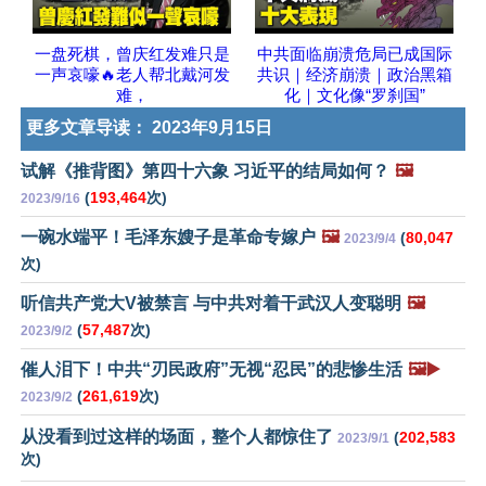
一盘死棋，曾庆红发难只是
中共面临崩溃危局已成国际
一声哀嚎🔥老人帮北戴河发
共识｜经济崩溃｜政治黑箱
难，
化｜文化像“罗刹国”
更多文章导读：
2023年9月15日
试解《推背图》第四十六象 习近平的结局如何？
🖼️
(
193,464
次)
2023/9/16
一碗水端平！毛泽东嫂子是革命专嫁户
🖼️
(
80,047
2023/9/4
次)
听信共产党大V被禁言 与中共对着干武汉人变聪明
🖼️
(
57,487
次)
2023/9/2
催人泪下！中共“刃民政府”无视“忍民”的悲惨生活
🖼️▶️
(
261,619
次)
2023/9/2
从没看到过这样的场面，整个人都惊住了
(
202,583
2023/9/1
次)