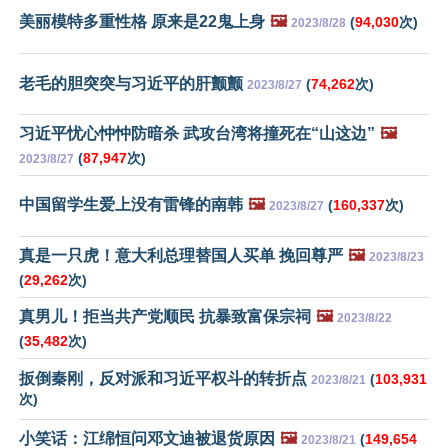
美丽模特多重性格 原来是22鬼上身
🖼️
(
94,030
次)
2023/8/28
老毛的胆突突与习近平的肝颤颤
(
74,262
次)
2023/8/27
习近平忧心忡忡防暗杀 武攻台湾将撞死在“山这边”
🖼️
(
87,947
次)
2023/8/27
中国留学生爱上没有雷锋的南韩
🖼️
(
160,337
次)
2023/8/27
真是一只虎！意大利总理替国人买单 挽回尊严
🖼️
2023/8/23
(
29,262
次)
真男儿！拒当共产党顺民 抗暴致富保宗祠
🖼️
2023/8/22
(
35,482
次)
扳倒秦刚，反对派和习近平权斗的转折点
(
103,931
2023/8/21
次)
小笑话：江绵恒问邓文迪被退货原因
🖼️
(
149,654
2023/8/21