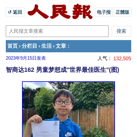
↺ 返回 
电子报
正體版
首页
分栏目
生活
文章
›
›
›
：
2023年9月15日
发表
人气：
132,505
智商达162 男童梦想成"世界最佳医生"(图)