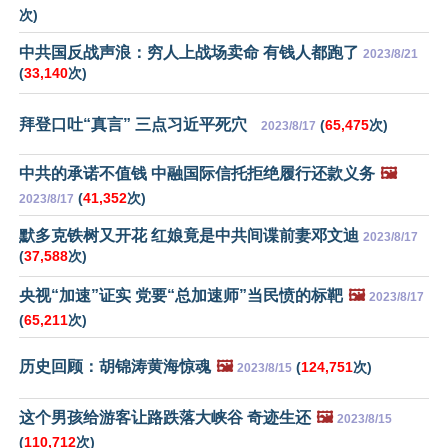
次)
中共国反战声浪：穷人上战场卖命 有钱人都跑了
2023/8/21
(
33,140
次)
拜登口吐“真言” 三点习近平死穴
(
65,475
次)
2023/8/17
中共的承诺不值钱 中融国际信托拒绝履行还款义务
🖼️
(
41,352
次)
2023/8/17
默多克铁树又开花 红娘竟是中共间谍前妻邓文迪
2023/8/17
(
37,588
次)
央视“加速”证实 党要“总加速师”当民愤的标靶
🖼️
2023/8/17
(
65,211
次)
历史回顾：胡锦涛黄海惊魂
🖼️
(
124,751
次)
2023/8/15
这个男孩给游客让路跌落大峡谷 奇迹生还
🖼️
2023/8/15
(
110,712
次)