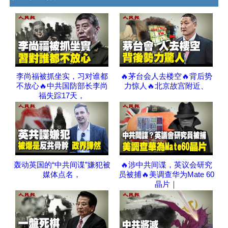
李尚福被抓坐实，习对谁都
🔥茅台会人去楼空🔥背后势
不放心🔥中共国防部长李尚
力惊人🔥北京故宫附近、
福失踪17天，
轰动英国的“中共间谍”嫌犯被
🔥涉中共间谍，英议会研究
媒体点名，
员被捕🔥美调查华为Mate 60
晶片｜