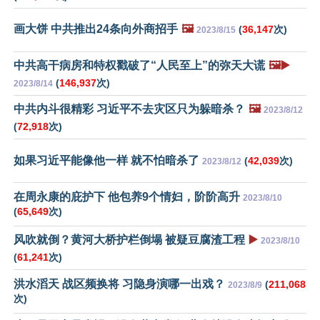
画大饼 中共推出24条向外商招手
🖼️
(
36,147
次)
2023/8/15
中共高干病房和特权戳破了“人民至上”的弥天大谎
🖼️▶️
(
146,937
次)
2023/8/14
中共内斗很精彩 习近平不去灾区只为躲暗杀？
🖼️
2023/8/12
(
72,918
次)
如果习近平能像他一样 就不怕暗杀了
(
42,039
次)
2023/8/12
在周永康的庇护下 他包养9个情妇，阶阶高升
2023/8/10
(
65,649
次)
风吹就倒？黄河大桥护栏倒塌 被疑豆腐渣工程
▶️
2023/8/10
(
61,241
次)
洪水滔天 战区频换将 习隐身演哪一出戏？
(
211,068
2023/8/9
次)