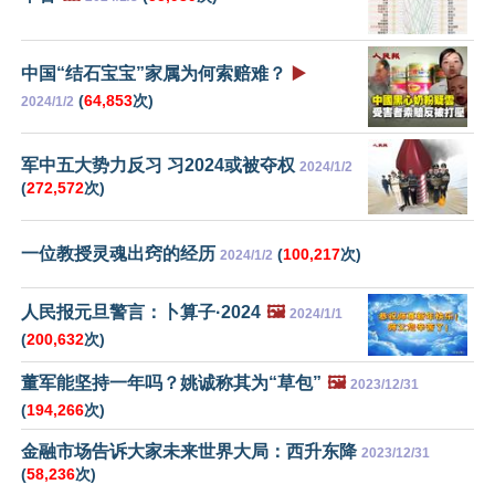
中国“结石宝宝”家属为何索赔难？
▶️
(
64,853
次)
2024/1/2
军中五大势力反习 习2024或被夺权
2024/1/2
(
272,572
次)
一位教授灵魂出窍的经历
(
100,217
次)
2024/1/2
人民报元旦警言：卜算子·2024
🖼️
2024/1/1
(
200,632
次)
董军能坚持一年吗？姚诚称其为“草包”
🖼️
2023/12/31
(
194,266
次)
金融市场告诉大家未来世界大局：西升东降
2023/12/31
(
58,236
次)