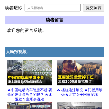
读者暱称:
读者留言
欢迎您的留言反馈。
人民报视频:
🔥中国电动汽车隐患不断 要
🔥 楼柱泡沫填充 🔥门板用纸
命的设计是故意的吗？ 🔥比
做🔥北京女子回家发现
亚迪车主现身说法