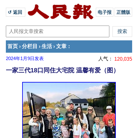
↺ 返回 
电子报
正體版
首页
分栏目
生活
文章
›
›
›
：
2024年1月9日
发表
人气：
120,035
一家三代18口同住大宅院 温馨有爱（图）