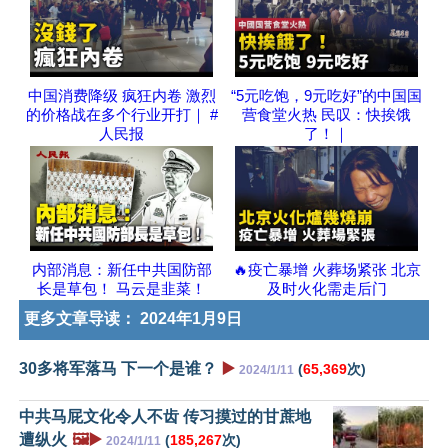
中国消费降级 疯狂内卷 激烈
“5元吃饱，9元吃好”的中国国
的价格战在多个行业开打｜ #
营食堂火热 民叹：快挨饿
人民报
了！｜
内部消息：新任中共国防部
🔥疫亡暴增 火葬场紧张 北京
长是草包！ 马云是韭菜！
及时火化需走后门
更多文章导读：
2024年1月9日
30多将军落马 下一个是谁？
▶️
(
65,369
次)
2024/1/11
中共马屁文化令人不齿 传习摸过的甘蔗地
遭纵火
🖼️▶️
(
185,267
次)
2024/1/11