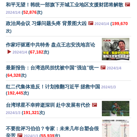
和平无望！韩统一部旗下开城工业地区支援财团将解散
🖼️
(
52,876
次)
2024/1/4
政治局会议 习爆问题头疼 背景图大凶
🖼️
(
199,670
2024/1/4
次)
作家吁驱逐中共特务 盘点王志安洗地言论
▶️
(
67,182
次)
2024/1/4
最新报告：台湾选民担忧被中国“强迫”统一
🖼️
2024/1/4
(
64,328
次)
红二代集体造反！计划推翻习近平 拯救中国
2024/1/3
(
192,445
次)
台湾球星不幸猝逝深圳 赴中发展有代价
🖼️
(
191,321
次)
2024/1/3
不要批评习伯伯？专家：未来几年台塑会很
辛苦
🖼️
(
55,939
次)
2024/1/3