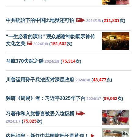
中共统治下的中国比地狱还可怕
🖼️▶️
(
211,831
次)
2024/1/8
“一生必看的演出” 观众感谢神韵展示神传
文化之美
🖼️
(
151,602
次)
2024/1/8
马航370失踪之谜
(
75,314
次)
2024/1/8
川普运用孙子兵法应对深层政府
(
43,477
次)
2024/1/8
独研《周易》者：习近平2025年下台
(
99,063
次)
2024/1/7
习著作和入党誓言被丢入垃圾桶
🖼️▶️
(
75,025
次)
2024/1/7
内部消息：新任中共国防部长是草包！
▶️