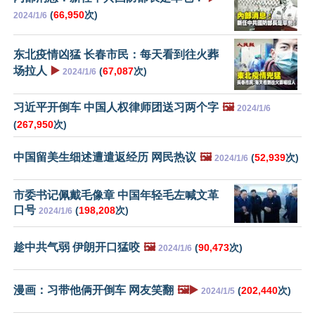
(
66,950
次)
2024/1/6
东北疫情凶猛 长春市民：每天看到往火葬
场拉人
▶️
(
67,087
次)
2024/1/6
习近平开倒车 中国人权律师团送习两个字
🖼️
2024/1/6
(
267,950
次)
中国留美生细述遭遣返经历 网民热议
🖼️
(
52,939
次)
2024/1/6
市委书记佩戴毛像章 中国年轻毛左喊文革
口号
(
198,208
次)
2024/1/6
趁中共气弱 伊朗开口猛咬
🖼️
(
90,473
次)
2024/1/6
漫画：习带他俩开倒车 网友笑翻
🖼️▶️
(
202,440
次)
2024/1/5