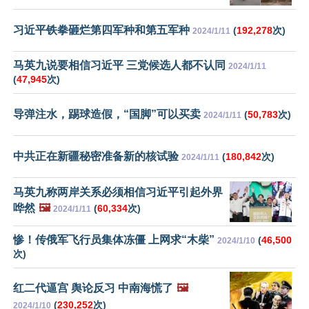
习近平铁拳砸烂第四军种和第五军种
(
192,278
次)
2024/1/11
马英九说要相信习近平 三党候选人都不认同
2024/1/11
(
47,945
次)
导弹注水，踢球造假，“国脚”可以买卖
(
50,783
次)
2024/1/11
中共正在新疆秘密准备新的核试验
(
180,842
次)
2024/1/11
马英九称两岸关系必须相信习近平引起外界
哗然
🖼️
(
60,334
次)
2024/1/11
惨！传俄军飞行员集体冻僵 上网求“木柴”
(
46,500
2024/1/10
次)
红二代逼宫 舆论反习 中南海慌了
🖼️
(
230,252
次)
2024/1/10