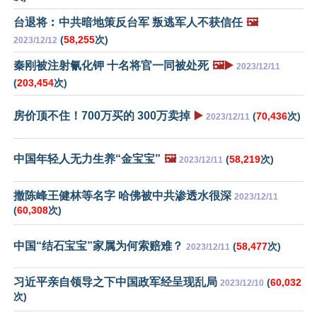
台退将︰中共暗地策反台军 叛逃军人不获信任
🖼️
(
58,255
次)
2023/12/12
秦刚被注射氰化钾 十名将官一同被处死
🖼️▶️
2023/12/11
(
203,454
次)
房价顶不住！700万买的 300万卖掉
▶️
(
70,436
次)
2023/12/11
中国年轻人无力生养“金宝宝”
🖼️
(
58,219
次)
2023/12/11
撤陈峰王健林等名字 哈佛被中共渗透水很深
2023/12/11
(
60,308
次)
中国“结石宝宝”家属为何索赔难？
(
58,477
次)
2023/12/11
习近平亲自领导之下中国政军经呈现乱局
(
60,032
2023/12/10
次)