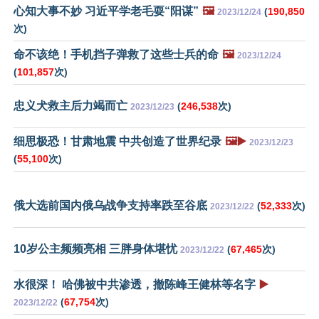
心知大事不妙 习近平学老毛耍“阳谋”
🖼️
(
190,850
2023/12/24
次)
命不该绝！手机挡子弹救了这些士兵的命
🖼️
2023/12/24
(
101,857
次)
忠义犬救主后力竭而亡
(
246,538
次)
2023/12/23
细思极恐！甘肃地震 中共创造了世界纪录
🖼️▶️
2023/12/23
(
55,100
次)
俄大选前国内俄乌战争支持率跌至谷底
(
52,333
次)
2023/12/22
10岁公主频频亮相 三胖身体堪忧
(
67,465
次)
2023/12/22
水很深！ 哈佛被中共渗透，撤陈峰王健林等名字
▶️
(
67,754
次)
2023/12/22