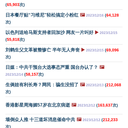
(
65,903
次)
日本餐厅贴“习维尼”轻松搞定小粉红
🖼️
(
64,128
2023/12/16
次)
以色列送哈马斯支持者回加沙 网友一片叫好
▶️
2023/12/15
(
55,818
次)
刘鹤生父文革被整惨亡 半年无人奔丧
▶️
(
69,096
2023/12/15
次)
日媒：中共干预台大选事态严重 国台办认了？
🖼️
(
58,157
次)
2023/12/14
生俩娃有利长寿？网民：骗生没招了
🖼️
(
212,068
2023/12/13
次)
香港影星周海媚57岁在北京病逝
🖼️
(
163,637
次)
2023/12/12
墙倒众人推 十三道坏消息催命中共
🖼️
(
212,233
2023/12/12
次)