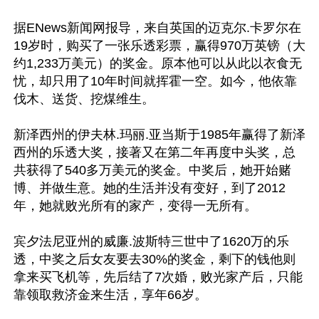
据ENews新闻网报导，来自英国的迈克尔.卡罗尔在
19岁时，购买了一张乐透彩票，赢得970万英镑（大
约1,233万美元）的奖金。原本他可以从此以衣食无
忧，却只用了10年时间就挥霍一空。如今，他依靠
伐木、送货、挖煤维生。

新泽西州的伊夫林.玛丽.亚当斯于1985年赢得了新泽
西州的乐透大奖，接著又在第二年再度中头奖，总
共获得了540多万美元的奖金。中奖后，她开始赌
博、并做生意。她的生活并没有变好，到了2012
年，她就败光所有的家产，变得一无所有。

宾夕法尼亚州的威廉.波斯特三世中了1620万的乐
透，中奖之后女友要去30%的奖金，剩下的钱他则
拿来买飞机等，先后结了7次婚，败光家产后，只能
靠领取救济金来生活，享年66岁。
