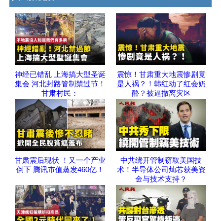
神经已错乱 上海搞大型圣诞
震惊！甘肃重大地震惨剧竟
集会 河北封路管制禁过节！
是人祸？！韩红动了红会奶
甘肃村民：
酪？被逼撤离灾区
甘肃震后现状 ！又一个产业
中共绕开管制窃取美国技
倒下 腾讯市值蒸发460亿！
术！半导体公司灿芯获美资
金与技术支持？