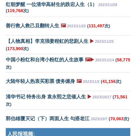
红朝梦醒 一位清华高材生的跌宕人生（1）
2023/11/29
(
119,768
次)
善行救人救己且翻转人生
🖼️
(
131,497
次)
2023/11/20
【人物真相】李克强妻程虹的悲剧人生
▶️
2023/11/25
(
173,900
次)
中国小粉红和台湾小粉红的人生故事
🖼️▶️
(
58,775
2023/11/14
次)
大陆年轻人热衷买彩票 债务缠身
🖼️
(
41,156
次)
2023/11/2
清华书记 特务出身 袁永熙之悲催人生
▶️
(
71,561
2023/10/17
次)
郭伯雄覆灭记（下）两面人生 勾搭老江
(
70,063
次)
2023/10/7
人民报视频: