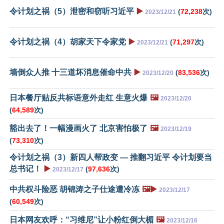
令计划之祸（5）泄密和窃听习近平
▶️
(
72,238
次)
2023/12/21
令计划之祸（4）胡家天下令家党
▶️
(
71,297
次)
2023/12/21
墙倒众人推 十三道坏消息催命中共
▶️
(
83,536
次)
2023/12/20
日本餐厅贴反共标语意外走红 生意火爆
🖼️
2023/12/20
(
64,589
次)
豁出去了！一幅漫画火了 北京害怕极了
🖼️
2023/12/19
(
73,310
次)
令计划之祸（3）新四人帮政变 — 推翻习近平 令计划要当
总书记！
▶️
(
97,636
次)
2023/12/17
中共权斗险恶 胡锦涛之子仕途遭冷冻
🖼️▶️
2023/12/17
(
60,549
次)
日本网友欢呼：“习维尼”让小粉红倒大楣
🖼️
2023/12/16