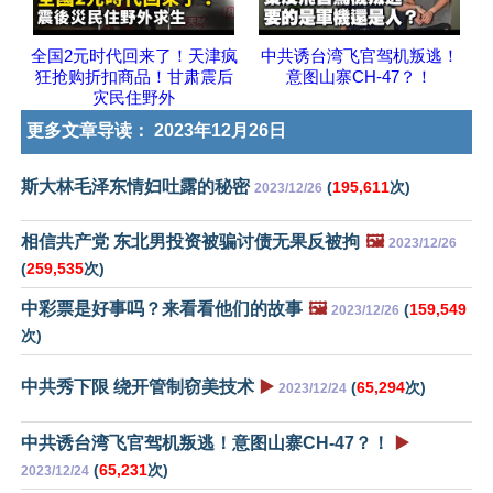
全国2元时代回来了！天津疯
中共诱台湾飞官驾机叛逃！
狂抢购折扣商品！甘肃震后
意图山寨CH-47？！
灾民住野外
更多文章导读：
2023年12月26日
斯大林毛泽东情妇吐露的秘密
(
195,611
次)
2023/12/26
相信共产党 东北男投资被骗讨债无果反被拘
🖼️
2023/12/26
(
259,535
次)
中彩票是好事吗？来看看他们的故事
🖼️
(
159,549
2023/12/26
次)
中共秀下限 绕开管制窃美技术
▶️
(
65,294
次)
2023/12/24
中共诱台湾飞官驾机叛逃！意图山寨CH-47？！
▶️
(
65,231
次)
2023/12/24