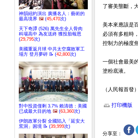
了審美壟斷，
神韻紐約演出 廣播名人：藝術的
最高境界
🖼️
(
45,470
次)
美本來應該是
天下奇譚 (526) 萬先生全人骨肉
必須有多粗時
科場高中 為友送終 獲投胎報恩
(
29,795
次)
控制力的極度焦
美國重返月球 中共太空腐敗軍工
塌方 登月夢碎 📝 (
42,800
次)
一個社會最美
塗粉底液。

（人民報首發
文章網址: http://w
打印機版
對中投資僅剩 3.7% 賴清德：美國
已成最大目的地
🖼️
(
63,360
次)
伊朗政軍分裂 全國陷入「延安大
窯洞」困境 📝 (
39,999
次)
分享至：