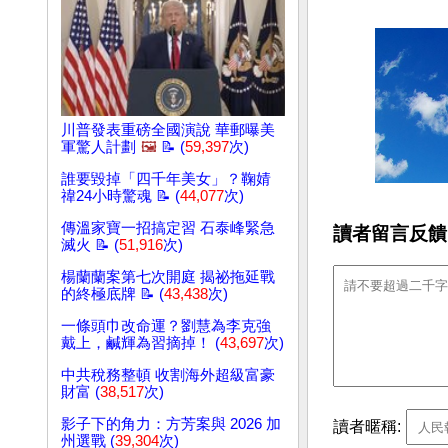
川普發表重磅全國演說 華郵曝美
軍驚人計劃
🖼️
📝 (
59,397
次)
誰要毀掉「四千年美女」？鞠婧
禕24小時驚魂 📝 (
44,077
次)
傳溫家寶一招搞定習 石泰峰緊急
讀者留言反饋
滅火 📝 (
51,916
次)
楊蘭蘭案第七次開庭 揭祕拖延戰
的終極底牌 📝 (
43,438
次)
一條頭巾改命運？劉慧為李克強
戴上，鹹輝為習摘掉！ (
43,697
次)
中共稅務整頓 收割海外超級富豪
財富 (
38,517
次)
影子下的角力：方芳案與 2026 加
讀者暱稱:
州選戰 (
39,304
次)