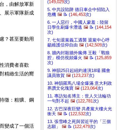
(
149,029
次)
台，由解放軍新
5. 中共設陷阱 德日車企中招陷入
、展示軍隊新成
危機
🖼️
📝 (
146,453
次)
6. 一人惡行，中國人蒙羞：陸留
日學生刷爆卡潛逃
🖼️
📝 (
144,154
次)
慮？甚至要動用
7. 七旬退黨義工遇襲 退黨中心呼
籲維護信仰自由
🖼️
(
142,509
次)
8. 牆內封殺牆外瘋傳 王毅「戰狼
腔」模仿視頻爆火
🖼️
📝 (
125,859
次)
性消費者喜歡
9. 神韻25日起紐約連演18場 國會
對精緻生活的嚮
議員致賀
🖼️
(
123,237
次)
10. 神韻羅馬八場全爆滿 意大利政
界讚文化瑰寶
🖼️
(
123,064
次)
11. 專訪知名博主：世人欠法輪功
特徵：粗獷、鋼
一句對不起
🖼️
(
122,781
次)
12. 古巴深夜巨變 共產黨大樓火光
衝天
🖼️
📝 (
122,532
次)
13. 張雪峰之死與習近平的「三個
而變成了一個活
志願」
🖼️
📝 (
122,479
次)