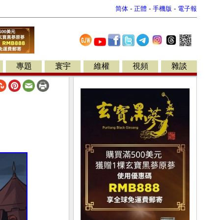
简体
-
正體
-
手機版
-
電子報
專題
寰宇
維權
視頻
雜談