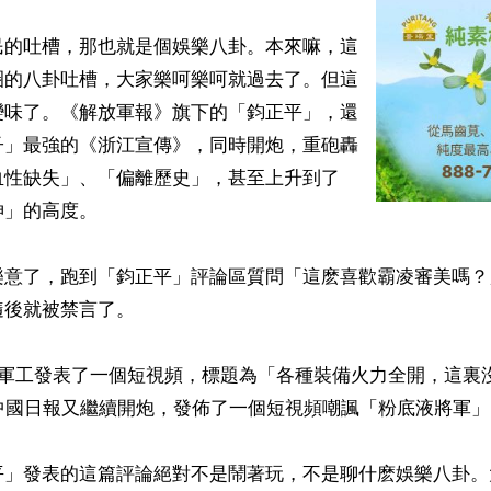
民的吐槽，那也就是個娛樂八卦。本來嘛，這
圈的八卦吐槽，大家樂呵樂呵就過去了。但這
變味了。《解放軍報》旗下的「鈞正平」，還
子」最強的《浙江宣傳》，同時開炮，重砲轟
血性缺失」、「偏離歷史」，甚至上升到了
」的高度。

樂意了，跑到「鈞正平」評論區質問「這麽喜歡霸凌審美嗎？
後就被禁言了。

共軍工發表了一個短視頻，標題為「各種裝備火力全開，這裏
中國日報又繼續開炮，發佈了一個短視頻嘲諷「粉底液將軍」。
平」發表的這篇評論絕對不是鬧著玩，不是聊什麽娛樂八卦。