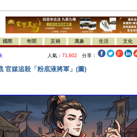
國際
奇聞
災禍
萬象
生活
文化
人氣：
71,602
分享：
表
 官媒追殺「粉底液將軍」(圖)