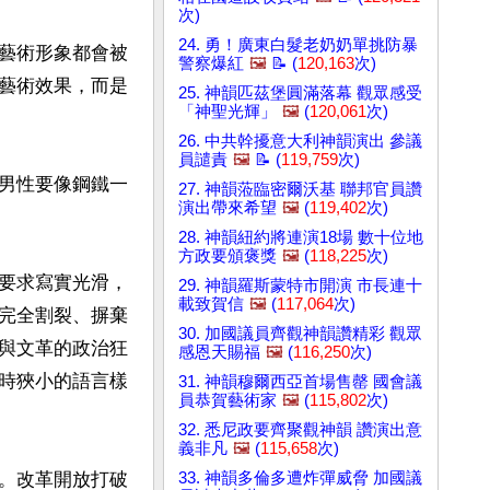
次)
24. 勇！廣東白髮老奶奶單挑防暴
藝術形象都會被
警察爆紅
🖼️
📝 (
120,163
次)
藝術效果，而是
25. 神韻匹茲堡圓滿落幕 觀眾感受
「神聖光輝」
🖼️
(
120,061
次)
26. 中共幹擾意大利神韻演出 參議
員譴責
🖼️
📝 (
119,759
次)
男性要像鋼鐵一
27. 神韻蒞臨密爾沃基 聯邦官員讚
演出帶來希望
🖼️
(
119,402
次)
28. 神韻紐約將連演18場 數十位地
方政要頒褒獎
🖼️
(
118,225
次)
要求寫實光滑，
29. 神韻羅斯蒙特市開演 市長連十
載致賀信
🖼️
(
117,064
次)
完全割裂、摒棄
30. 加國議員齊觀神韻讚精彩 觀眾
與文革的政治狂
感恩天賜福
🖼️
(
116,250
次)
時狹小的語言樣
31. 神韻穆爾西亞首場售罄 國會議
員恭賀藝術家
🖼️
(
115,802
次)
32. 悉尼政要齊聚觀神韻 讚演出意
義非凡
🖼️
(
115,658
次)
。改革開放打破
33. 神韻多倫多遭炸彈威脅 加國議