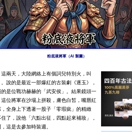
粉底液將軍（AI 製圖）
】這兩天，大陸網絡上有個詞兒特別火，叫
」。說的是最近一部爆紅的古裝劇《逐玉》，
演的是位戰功赫赫的「武安侯」。結果鏡頭一
，這位將軍在沙場上拼殺，膚色白皙，嘴唇紅
席，全身上下透著一股子「零瑕疵」的精緻
不住了，說他「六點出征，四點起來補妝」，
，這是去參加時裝週。
