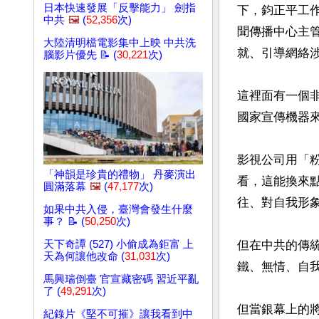
日本快速發展「反擊能力」 劍指
下，鈞正平工
中共
🖼️
(
52,356
次)
聞傳播中心主
大陸清明檔電影集中上映 中共洗
就、引導網絡涉
腦影片優先 📝 (
30,221
次)
這裡面有一個
國家宣傳機器來
影視公司用「
「神韻是珍貴的禮物」 丹麥演出
看，這能換來
圓滿落幕
🖼️
(
47,177
次)
往、對自我形象
如果中共入侵，臺灣會發生什麼
事？ 📝 (
50,250
次)
但在中共的傳
天下奇譚 (527) 小偷成為鉅富 上
天為何讓他改命 (
31,031
次)
鐵、無情、自我
馬興瑞倒臺 官宣藏密碼 習近平亂
了 (
49,291
次)
但當銀幕上的
紀錄片《堅不可摧》讓我看到中