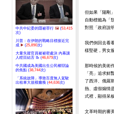
但如果「陽剛
自動標籤為「
對照「政府說
中共中紀委的隱祕罪行
🖼️
(
53,415
次)
川普：在伊朗的戰略目標接近完
我們倒回去看
成
▶️
(
25,890
次)
樣堅硬，男女服
大量失蹤官員被祕密處決 內幕讓
人瞠目結舌 📝 (
46,679
次)
那時候的美術
中共國成為美國出生公民權辯論
的焦點 (
38,744
次)
「亮」追求鮮
「系統故障」導致百度無人駕駛
了西洋、俄羅
出租車大規模癱瘓 (
44,636
次)
熱、虛假煽情
式裡，顯得呆板
文革時期的審