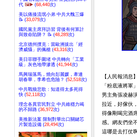
代
🖼️▶️
(
68,440
次)
美以痛揍流氓小弟 中共大醜三爆
📝 (
33,079
次)
國民黨主席拜訪習 背後有何算計
與致命陷阱？ 📝 (
48,289
次)
北京德州撲克：當歐洲拔出「經
濟威懾」的佩槍 (
43,316
次)
美日菲聯手圍堵 中共轉向「工業
級」灰色地帶滲透 (
41,944
次)
馬興瑞落馬，燒向彭麗媛，牽連
【人民報消息
胡春華，李希也危險？ (
52,518
次)
「粉底液將軍
中共戰狼悲歌：知道得太多死得
男主角張凌赫
快 (
52,118
次)
拉近，好傢伙
理念各異官民對立 中共維穩力竭
的不歸路 (
36,972
次)
得像剛喝完酒
美推新法案 限制對華出口關鍵芯
感。網友們坐
片製造設備 (
28,494
次)
這哪是去打仗啊