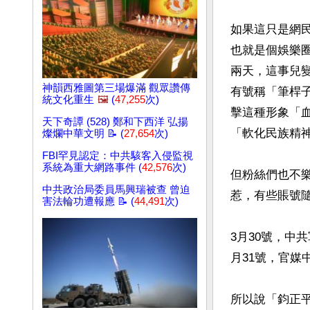
如果這只是網
也就是個娛樂
兩天，這事兒
神韻西雅圖第三場爆滿 觀眾讚傳
有號稱「筆桿
統文化重生
🖼️
(
47,255
次)
擊這種形象「
天下奇譚 (528) 鄭和下西洋 弘揚
「軟化民族精神
燦爛中華文明 📝 (
27,654
次)
FBI罕見認定：中共駭客入侵監視
系統為重大網路事件 (
42,576
次)
但粉絲們也不
中共政治局委員馬興瑞被查 曾迫
惹，有些賬號隨
害法輪功遭報應 📝 (
44,491
次)
3月30號，中
月31號，官媒
所以說「鈞正