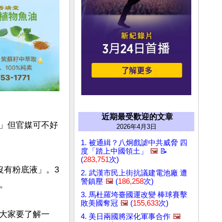
近期最受歡迎的文章
」但官媒可不好
2026年4月3日
1. 被通緝？八炯戲謔中共威脅 四
度「踏上中國領土」
🖼️
📝
(
283,751
次)
沒有粉底液」。3
2. 武漢市民上街抗議建電池廠 遭
警鎮壓
🖼️
(
186,258
次)


3. 馬杜羅垮臺國運改變 棒球賽擊
敗美國奪冠
🖼️
(
155,633
次)
大家要了解一
4. 美日兩國將深化軍事合作
🖼️