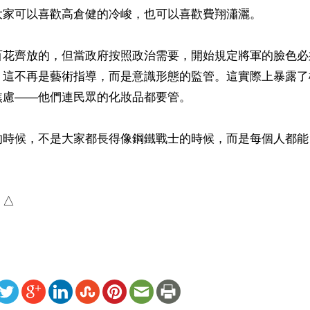
大家可以喜歡高倉健的冷峻，也可以喜歡費翔瀟灑。

百花齊放的，但當政府按照政治需要，開始規定將軍的臉色必
，這不再是藝術指導，而是意識形態的監管。這實際上暴露了
慮——他們連民眾的化妝品都要管。

的時候，不是大家都長得像鋼鐵戰士的時候，而是每個人都能
）△
ww.renminbao.com/rmb/articles/2026/4/3/94727b.html