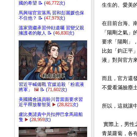
國的希望 📝 (
46,772
次)
生生的、愛美的
馬興瑞官宣落馬 習和彭麗媛也保
不住他？ 📝 (
47,979
次)
在目前台海、
溫家寶繼承習仲勛遺囑 習變父親
「陽剛之氣」
擁護者的敵人 📝 (
46,830
次)
要求「陽剛」
比如「鈞正平
液」對與官方來
而且，官方還
習近平喊備戰 官媒追殺「粉底液
不愛看滿臉塵土
將軍」
🖼️
📝 (
71,602
次)
美國國會議員盼川普當面要求習
近平釋放黎智英
▶️
(
28,821
次)
所以，這就讓
盧比奧譴責中共扣押巴拿馬籍船
隻
▶️
(
28,959
次)
 實際上，男性之美本來就有千百種，可以是粗獷的，也可以是儒雅的、清秀的、內斂的。
青菜蘿蔔，各有