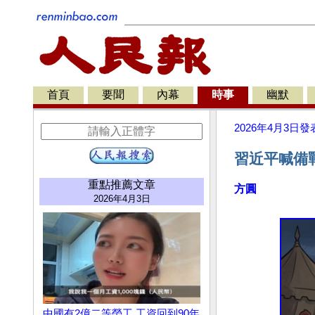
首頁
要聞
內幕
時事
幽默
2026年4月3日
發
習近平喊備戰
重點推薦文章
方圓
2026年4月3日
中國有2億二等勞工 工資回到90年