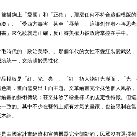
」被掛鉤上「愛國」和「正確」，那麼任何不符合這個模版的
頹廢」、「受西方毒害」甚至「辱華」。這讓創作者不再思考
明書」來化妝就是正確，反正審美權力被政府掌控在手中。

看毛時代的「政治美學」。那個年代的女性不愛紅裝愛武裝，
裝統一，女裝趨於男性化。 

作品模板是「紅、光、亮」。「紅」指人物紅光滿面，「光」
豔色調，畫面需突出正面主題。文革繪畫完全抹煞個人風格，
斯繪畫的藝術傳統；甚至抹煞了繪畫樣式的規定性特徵。但這
是一致的。其中不少在藝術上頗有才氣的畫家，也被限制在當
木訥。

美是由國家計畫經濟和宣傳機器完全壟斷的，民眾沒有選擇權