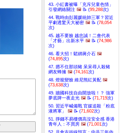
43. 小紅書被曝「充斥兒童色情」
引發網絡關注
🖼️
📝 (
99,288
次)
44. 戰時由彭麗媛統帥三軍？習近
平劇透驚天大祕密
🖼️
📝 (
78,054
次)
45. 越不要臉 越忠誠！二會代表
「才藝」出新水平
🖼️
📝 (
74,986
次)
46. 看大招！鬆綁蔣介石
🖼️
(
74,895
次)
47. 摁不住那頭豬 呆呆尋人殺豬
網友蜂擁
🖼️
(
74,161
次)
48. 燈籠變臉 維尼熊紅黃配
🖼️
(
73,638
次)
49. 牆國科技自由開放啦！？ 強軍
夢底牌一夜走光
🖼️
📝 (
71,719
次)
50. 習近平喊備戰 官媒追殺「粉底
液將軍」
🖼️
📝 (
71,602
次)
51. 掙錢不易樓價高沒安全感 香港
青年人：不買房
🖼️
(
71,001
次)
52. 月食吉凶線預言：中共三年內