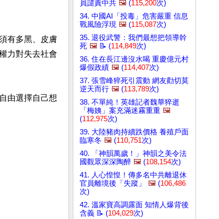
員譴責中共
🖼️
(
115,200
次)
34. 中國AI「投毒」危害嚴重 信息
戰風險浮現
🖼️
(
115,087
次)
35. 退役武警：我們最想把領導幹
須有多黑、皮膚
死
🖼️
📝 (
114,849
次)
權力對失去社會
36. 住在長江邊沒水喝 重慶億元村
爆假政績
🖼️
(
114,407
次)
37. 張雪峰猝死引震動 網友勸切莫
逆天而行
🖼️
(
113,789
次)
自由選擇自己想
38. 不單純！英雄記者魏華猝逝
「梅姨」案充滿迷霧重重
🖼️
(
112,975
次)
39. 大陸豬肉持續跌價格 養殖戶面
臨寒冬
🖼️
(
110,751
次)
40. 「神韻萬歲！」神韻之美令法
國觀眾深深陶醉
🖼️
(
108,154
次)
41. 人心惶惶！傳多名中共離退休
官員離境後「失蹤」
🖼️
(
106,486
次)
42. 溫家寶高調露面 知情人爆背後
含義 📝 (
104,029
次)