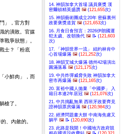
14. 神韻加拿大首場 議員褒獎 漢
密爾頓精英盛讚
🖼️
(
121,655
次)
15. 神韻藝術團成立20年 密蘇裏州
鬥」，官方對
政要褒獎道賀
🖼️
(
121,653
次)
16. 月食日食預言：2026伊朗國運
識的潰敗。官媒
犯太歲、改朝換代
🖼️
📝 (
121,603
準戰爭狀態」。
次)
17. 「神韻世界一流」 紐約林肯中
戰士？「粉底
心首場爆滿
🖼️
(
121,252
次)
18. 神韻艾城大爆滿 德州42場演出
圓滿落幕
🖼️
(
121,175
次)
19. 中共炸彈威脅失敗 神韻加拿大
「小鮮肉」，而
密市再爆滿
🖼️
(
121,165
次)
20. 富裕中國人拋棄「中國夢」 入
籍日本連2年居冠
🖼️
(
121,076
次)
21. 中共搗亂無果 西班牙政要齊見
槍了。

證神韻票房爆滿
🖼️
(
120,984
次)
22. 經濟問題畫大餅 中南海焦慮又
躺平
🖼️
📝 (
120,690
次)
23. 此路是我開！中國地方政府競
相在國道設收費站
🖼️
📝 (
120,321