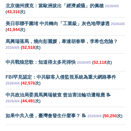
北京德州撲克：當歐洲拔出「經濟威懾」的佩槍
2026/4/5
(
43,316
次)
美日菲聯手圍堵 中共轉向「工業級」灰色地帶滲透
2026/4/5
(
41,944
次)
馬興瑞落馬，燒向彭麗媛，牽連胡春華，李希也危險？
(
52,518
次)
2026/4/5
中共戰狼悲歌：知道得太多死得快
(
52,118
次)
2026/4/5
FBI罕見認定：中共駭客入侵監視系統為重大網路事件
(
42,576
次)
2026/4/4
中共政治局委員馬興瑞被查 曾迫害法輪功遭報應 📝
(
44,491
次)
2026/4/4
如果中共入侵，臺灣會發生什麼事？ 📝
(
50,250
次)
2026/4/4