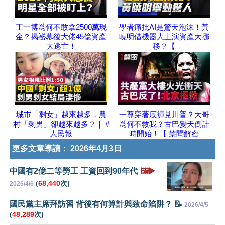
王一博爲何不敢拿2500萬現
學者痛批AI是驚天泡沫！黃
金？揭祕幕後大佬45億資產
曉明借機器人上演資產大挪
大逃亡！
移？【
城市「剩女」越來越多，農
一尊穿著底褲見川普？大哥
村「剩男」卻越來越多？｜ #
爲何不救我？古巴變天倒計
人民報
時開始！【 禁聞解密
更多文章導讀：
2026年4月3日
中國有2億二等勞工 工資回到90年代
🖼️▶️
(
68,440
次)
2026/4/6
國民黨主席拜訪習 背後有何算計與致命陷阱？ 📝
2026/4/5
(
48,289
次)