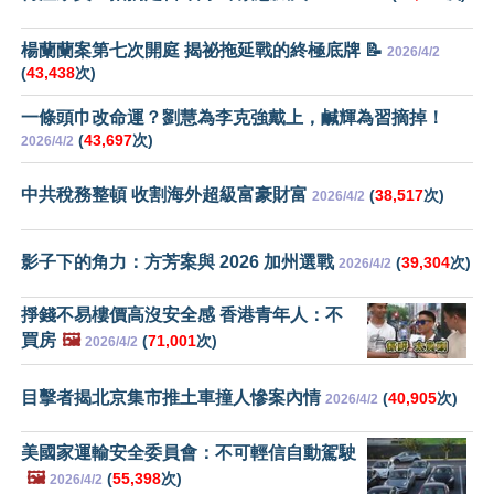
楊蘭蘭案第七次開庭 揭祕拖延戰的終極底牌 📝
2026/4/2
(
43,438
次)
一條頭巾改命運？劉慧為李克強戴上，鹹輝為習摘掉！
(
43,697
次)
2026/4/2
中共稅務整頓 收割海外超級富豪財富
(
38,517
次)
2026/4/2
影子下的角力：方芳案與 2026 加州選戰
(
39,304
次)
2026/4/2
掙錢不易樓價高沒安全感 香港青年人：不
買房
🖼️
(
71,001
次)
2026/4/2
目擊者揭北京集市推土車撞人慘案內情
(
40,905
次)
2026/4/2
美國家運輸安全委員會：不可輕信自動駕駛
🖼️
(
55,398
次)
2026/4/2