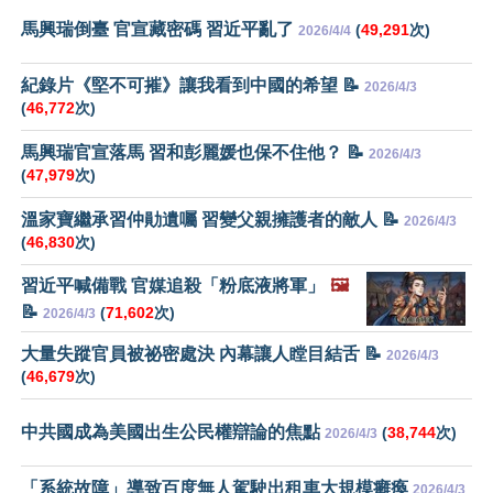
馬興瑞倒臺 官宣藏密碼 習近平亂了
(
49,291
次)
2026/4/4
紀錄片《堅不可摧》讓我看到中國的希望 📝
2026/4/3
(
46,772
次)
馬興瑞官宣落馬 習和彭麗媛也保不住他？ 📝
2026/4/3
(
47,979
次)
溫家寶繼承習仲勛遺囑 習變父親擁護者的敵人 📝
2026/4/3
(
46,830
次)
習近平喊備戰 官媒追殺「粉底液將軍」
🖼️
📝
(
71,602
次)
2026/4/3
大量失蹤官員被祕密處決 內幕讓人瞠目結舌 📝
2026/4/3
(
46,679
次)
中共國成為美國出生公民權辯論的焦點
(
38,744
次)
2026/4/3
「系統故障」導致百度無人駕駛出租車大規模癱瘓
2026/4/3