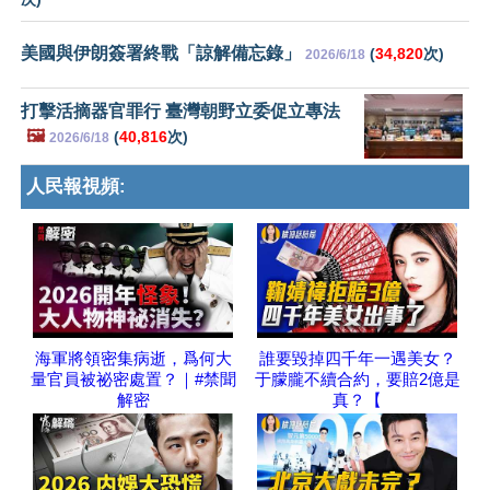
美國與伊朗簽署終戰「諒解備忘錄」
(
34,820
次)
2026/6/18
打擊活摘器官罪行 臺灣朝野立委促立專法
🖼️
(
40,816
次)
2026/6/18
人民報視頻:
海軍將領密集病逝，爲何大
誰要毀掉四千年一遇美女？
量官員被祕密處置？｜#禁聞
于朦朧不續合約，要賠2億是
解密
真？【