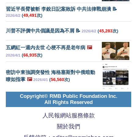
習近平長臂被斬 李銳日記案敗訴 中共法律戰崩潰 📝
(
49,491
次)
2026/4/2
川普不評價中共倡議是因為不屑 📝
(
45,283
次)
2026/4/2
五網紅一週內去世 心梗不再是老年病
🖼️
(
66,935
次)
2026/4/1
密訪中東強調突發性 海格塞斯對中俄暗動
瞭如指掌
🖼️
(
56,560
次)
2026/4/1
Copyright© RMB Public Foundation Inc.
All Rights Reserved
人民報網站服務條款
關於我們