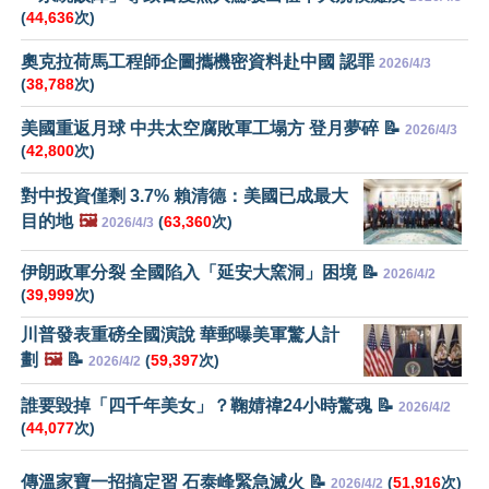
(
44,636
次)
奧克拉荷馬工程師企圖攜機密資料赴中國 認罪
2026/4/3
(
38,788
次)
美國重返月球 中共太空腐敗軍工塌方 登月夢碎 📝
2026/4/3
(
42,800
次)
對中投資僅剩 3.7% 賴清德：美國已成最大
目的地
🖼️
(
63,360
次)
2026/4/3
伊朗政軍分裂 全國陷入「延安大窯洞」困境 📝
2026/4/2
(
39,999
次)
川普發表重磅全國演說 華郵曝美軍驚人計
劃
🖼️
📝
(
59,397
次)
2026/4/2
誰要毀掉「四千年美女」？鞠婧禕24小時驚魂 📝
2026/4/2
(
44,077
次)
傳溫家寶一招搞定習 石泰峰緊急滅火 📝
(
51,916
次)
2026/4/2