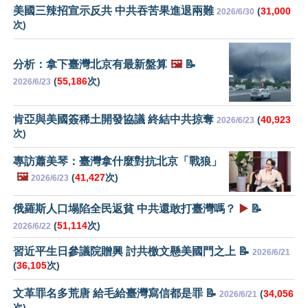
美國三辣招宣示反共 中共吞苦果進退兩難
(
31,000
2026/6/30
次)
分析：拿下臺灣北京有最新盤算
🖼️
📝
(
55,186
次)
2026/6/23
肯亞與美國簽稀土開發協議 終結中共掠奪
(
40,923
2026/6/23
次)
專訪蕭美琴：臺灣拿什麼對抗北京「戰狼」
🖼️
(
41,427
次)
2026/6/23
俄羅斯人口塌陷全民返貧 中共還敢打臺灣嗎？
▶️
📝
(
51,114
次)
2026/6/22
習近平生日參議院贈興 討共檄文懸美國門之上 📝
2026/6/21
(
36,105
次)
文革罪名多荒唐 給毛給臺灣寫信都是罪 📝
(
34,056
2026/6/21
次)