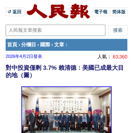
↺ 返回 
電子報
简体版
首頁
分欄目
國際
文章
›
›
›
：
2026年4月2日
發表
人氣：
63,360
對中投資僅剩 3.7% 賴清德：美國已成最大目
的地（圖）