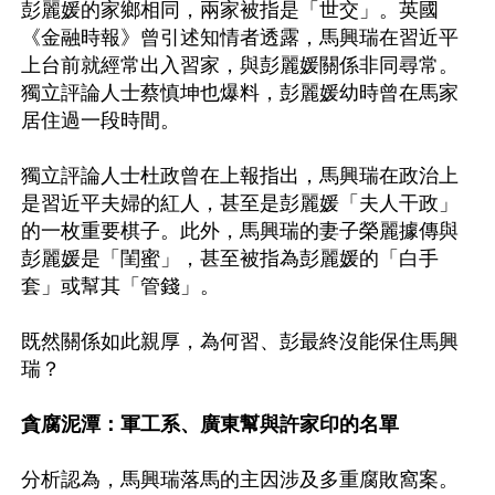
彭麗媛的家鄉相同，兩家被指是「世交」。英國
《金融時報》曾引述知情者透露，馬興瑞在習近平
上台前就經常出入習家，與彭麗媛關係非同尋常。
獨立評論人士蔡慎坤也爆料，彭麗媛幼時曾在馬家
居住過一段時間。

獨立評論人士杜政曾在上報指出，馬興瑞在政治上
是習近平夫婦的紅人，甚至是彭麗媛「夫人干政」
的一枚重要棋子。此外，馬興瑞的妻子榮麗據傳與
彭麗媛是「閨蜜」，甚至被指為彭麗媛的「白手
套」或幫其「管錢」。

既然關係如此親厚，為何習、彭最終沒能保住馬興
瑞？

貪腐泥潭：軍工系、廣東幫與許家印的名單
分析認為，馬興瑞落馬的主因涉及多重腐敗窩案。