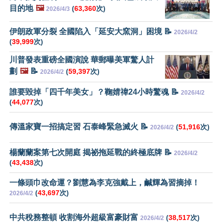
目的地
🖼️
(
63,360
次)
2026/4/3
伊朗政軍分裂 全國陷入「延安大窯洞」困境 📝
2026/4/2
(
39,999
次)
川普發表重磅全國演說 華郵曝美軍驚人計
劃
🖼️
📝
(
59,397
次)
2026/4/2
誰要毀掉「四千年美女」？鞠婧禕24小時驚魂 📝
2026/4/2
(
44,077
次)
傳溫家寶一招搞定習 石泰峰緊急滅火 📝
(
51,916
次)
2026/4/2
楊蘭蘭案第七次開庭 揭祕拖延戰的終極底牌 📝
2026/4/2
(
43,438
次)
一條頭巾改命運？劉慧為李克強戴上，鹹輝為習摘掉！
(
43,697
次)
2026/4/2
中共稅務整頓 收割海外超級富豪財富
(
38,517
次)
2026/4/2