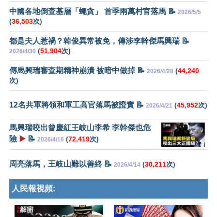
中國各地倒查基層「蠅貪」 首季兩萬村官落馬 📝
2026/5/5
(
36,503
次)
都是夫人惹禍？韓俊異常被免，傳涉李幹傑馬興瑞 📝
(
51,904
次)
2026/4/30
傳馬興瑞審查期精神崩潰 被暗中做掉 📝
(
44,240
2026/4/28
次)
12名共軍將領和軍工高官落馬被證實 📝
(
45,952
次)
2026/4/21
馬興瑞咬出曾慶紅王岐山李希 李幹傑也危
險
▶️
📝
(
72,419
次)
2026/4/16
周亮落馬，王岐山難以善終 📝
(
30,211
次)
2026/4/14
人民報視頻: