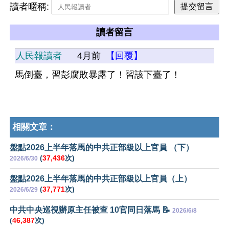
讀者暱稱:
讀者留言
人民報讀者
4月前
【回覆】
馬倒臺，習彭腐敗暴露了！習該下臺了！
相關文章：
盤點2026上半年落馬的中共正部級以上官員 （下）
(
37,436
次)
2026/6/30
盤點2026上半年落馬的中共正部級以上官員（上）
(
37,771
次)
2026/6/29
中共中央巡視辦原主任被查 10官同日落馬 📝
2026/6/8
(
46,387
次)