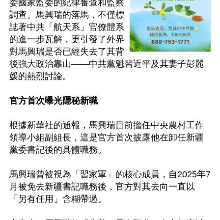
委國家監委的紀律審查和監察
調查。馬興瑞的落馬，不僅標
誌著中共「航天系」官僚體系
的進一步瓦解，更引發了外界
對馬興瑞是否已經失去了其背
後強大政治靠山——中共黨魁習近平及其妻子彭麗
媛的熱烈討論。

官方首次曝光隱秘新職
根據新華社的通報，馬興瑞目前擔任中央農村工作
領導小組副組長，這是官方首次披露他在卸任新疆
黨委書記後的具體職務。

馬興瑞曾被視為「習家軍」的核心成員，自2025年7
月被免去新疆書記職務後，官方對其去向一直以
「另有任用」含糊帶過。
