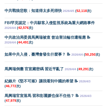
中共戰狼悲歌：知道得太多死得快
(
52,118
次)
2026/4/5
FBI罕見認定：中共駭客入侵監視系統為重大網路事件
(
42,576
次)
2026/4/4
中共政治局委員馬興瑞被查 曾迫害法輪功遭報應 📝
(
44,491
次)
2026/4/4
如果中共入侵，臺灣會發生什麼事？ 📝
(
50,250
次)
2026/4/4
馬興瑞倒臺 官宣藏密碼 習近平亂了
(
49,291
次)
2026/4/4
紀錄片《堅不可摧》讓我看到中國的希望 📝
2026/4/3
(
46,772
次)
馬興瑞官宣落馬 習和彭麗媛也保不住他？ 📝
2026/4/3
(
47,979
次)