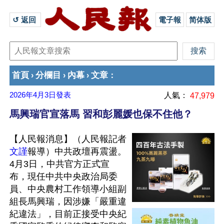
↺ 返回 
電子報
简体版
首頁
分欄目
內幕
文章
›
›
›
：
2026年4月3日
發表
人氣：
47,979
馬興瑞官宣落馬 習和彭麗媛也保不住他？
【人民報消息】（人民報記者
文謹
報導）中共政壇再震盪。
4月3日，中共官方正式宣
布，現任中共中央政治局委
員、中央農村工作領導小組副
組長馬興瑞，因涉嫌「嚴重違
紀違法」，目前正接受中央紀