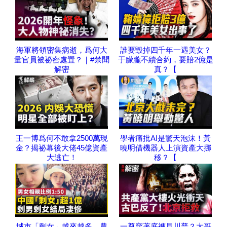
海軍將領密集病逝，爲何大
誰要毀掉四千年一遇美女？
量官員被祕密處置？｜#禁聞
于朦朧不續合約，要賠2億是
解密
真？【
王一博爲何不敢拿2500萬現
學者痛批AI是驚天泡沫！黃
金？揭祕幕後大佬45億資產
曉明借機器人上演資產大挪
大逃亡！
移？【
城市「剩女」越來越多，農
一尊穿著底褲見川普？大哥