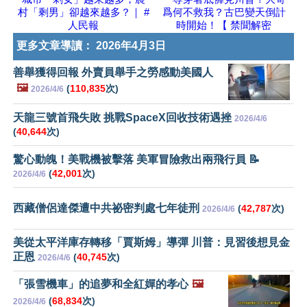
村「剩男」卻越來越多？｜ #
爲何不救我？古巴變天倒計
人民報
時開始！【 禁聞解密
更多文章導讀：
2026年4月3日
善舉獲得回報 外賣員舉手之勞感動美國人
🖼️
(
110,835
次)
2026/4/6
天龍三號首飛失敗 挑戰SpaceX回收技術遇挫
2026/4/6
(
40,644
次)
驚心動魄！美戰機被擊落 美軍冒險救出兩飛行員 📝
(
42,001
次)
2026/4/6
西藏僧侶達傑遭中共祕密判處七年徒刑
(
42,787
次)
2026/4/6
美從太平洋庫存轉移「賈斯姆」導彈 川普：見習後想見金
正恩
(
40,745
次)
2026/4/6
「張雪機車」的追夢和全紅嬋的孝心
🖼️
(
68,834
次)
2026/4/6