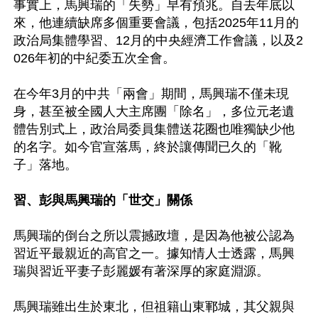
事實上，馬興瑞的「失勢」早有預兆。自去年底以
來，他連續缺席多個重要會議，包括2025年11月的
政治局集體學習、12月的中央經濟工作會議，以及2
026年初的中紀委五次全會。

在今年3月的中共「兩會」期間，馬興瑞不僅未現
身，甚至被全國人大主席團「除名」，多位元老遺
體告別式上，政治局委員集體送花圈也唯獨缺少他
的名字。如今官宣落馬，終於讓傳聞已久的「靴
子」落地。

習、彭與馬興瑞的「世交」關係
馬興瑞的倒台之所以震撼政壇，是因為他被公認為
習近平最親近的高官之一。據知情人士透露，馬興
瑞與習近平妻子彭麗媛有著深厚的家庭淵源。

馬興瑞雖出生於東北，但祖籍山東鄆城，其父親與