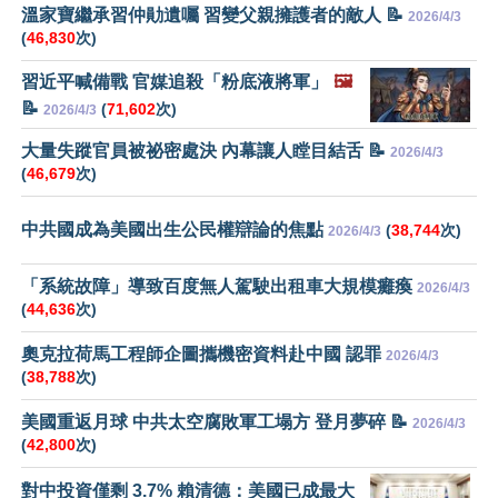
溫家寶繼承習仲勛遺囑 習變父親擁護者的敵人 📝
2026/4/3
(
46,830
次)
習近平喊備戰 官媒追殺「粉底液將軍」
🖼️
📝
(
71,602
次)
2026/4/3
大量失蹤官員被祕密處決 內幕讓人瞠目結舌 📝
2026/4/3
(
46,679
次)
中共國成為美國出生公民權辯論的焦點
(
38,744
次)
2026/4/3
「系統故障」導致百度無人駕駛出租車大規模癱瘓
2026/4/3
(
44,636
次)
奧克拉荷馬工程師企圖攜機密資料赴中國 認罪
2026/4/3
(
38,788
次)
美國重返月球 中共太空腐敗軍工塌方 登月夢碎 📝
2026/4/3
(
42,800
次)
對中投資僅剩 3.7% 賴清德：美國已成最大