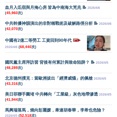
血月入氐宿與月掩心房 皆為中南海大兇兆 📝
2026/4/6
(
45,960
次)
中共幹擾神韻演出的非對稱戰術及破解路徑分析 📝
2026/4/6
(
42,070
次)
中國有2億二等勞工 工資回到90年代
🖼️▶️
(
68,440
次)
2026/4/6
國民黨主席拜訪習 背後有何算計與致命陷阱？ 📝
2026/4/5
(
48,289
次)
北京德州撲克：當歐洲拔出「經濟威懾」的佩槍
2026/4/5
(
43,316
次)
美日菲聯手圍堵 中共轉向「工業級」灰色地帶滲透
2026/4/5
(
41,944
次)
馬興瑞落馬，燒向彭麗媛，牽連胡春華，李希也危險？
(
52,518
次)
2026/4/5