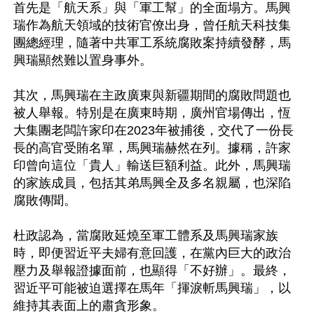
首先是「航天系」與「軍工幫」的全面塌方。馬興
瑞作為航天領域的技術官僚出身，曾任航天科技集
團總經理，隨著中共軍工系統腐敗案持續發酵，馬
興瑞顯然難以置身事外。

其次，馬興瑞在主政廣東與新疆期間的腐敗問題也
被人舉報。特別是在廣東時期，廣州官場傳出，恆
大集團老闆許家印在2023年被捕後，交代了一份長
長的高官受賄名單，馬興瑞赫然在列。據稱，許家
印曾向這位「貴人」輸送巨額利益。此外，馬興瑞
的家族成員，包括其弟馬興全及多名親屬，也深陷
腐敗傳聞。

杜政認為，當腐敗延燒至軍工體系及馬興瑞家族
時，即便習近平夫婦有意回護，在黨內巨大的政治
壓力及舉報證據面前，也顯得「不好辦」。最終，
習近平可能被迫選擇在馬年「揮淚斬馬興瑞」，以
維持其表面上的肅貪形象。
