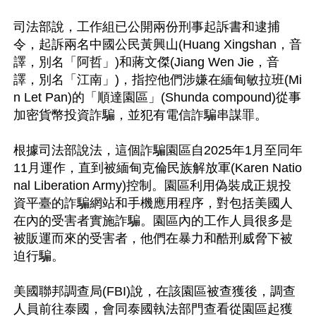
司法部說，工作組已公開兩份刑事起訴書和逮捕
令，起訴兩名中國公民黃興山(Huang Xingshan，音
譯，別名「阿哲」)和蔣文傑(Jiang Wen Jie，音
譯，別名「江南」)，指控他們涉嫌在緬甸敏拉班(Mi
n Let Pan)的「順達園區」(Shunda compound)從事
加密貨幣投資詐騙，並犯有電信詐騙串謀罪。

根據司法部說法，這個詐騙園區自2025年1月至同年
11月運作，直到被緬甸克倫民族解放軍(Karen Natio
nal Liberation Army)控制。園區利用偽裝成正規投
資平臺的詐騙網站和手機應用程序，對包括美國人
在內的受害者實施詐騙。園區內的工作人員很多是
被販運而來的受害者，他們在暴力和酷刑威脅下被
迫行騙。

美國聯邦調查局(FBI)說，在該園區被查獲後，調查
人員前往泰國，會同泰國執法部門查看從園區起獲