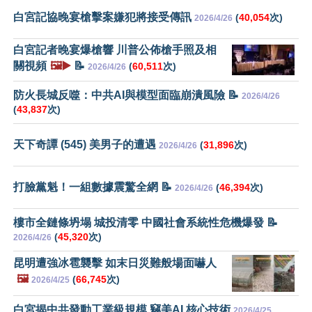
白宮記協晚宴槍擊案嫌犯將接受傳訊
(
40,054
次)
2026/4/26
白宮記者晚宴爆槍響 川普公佈槍手照及相
關視頻
🖼️▶️
📝
(
60,511
次)
2026/4/26
防火長城反噬：中共AI與模型面臨崩潰風險 📝
2026/4/26
(
43,837
次)
天下奇譚 (545) 美男子的遭遇
(
31,896
次)
2026/4/26
打臉黨魁！一組數據震驚全網 📝
(
46,394
次)
2026/4/26
樓市全鏈條坍塌 城投清零 中國社會系統性危機爆發 📝
(
45,320
次)
2026/4/26
昆明遭強冰雹襲擊 如末日災難般場面嚇人
🖼️
(
66,745
次)
2026/4/25
白宮揭中共發動工業級規模 竊美AI 核心技術
2026/4/25