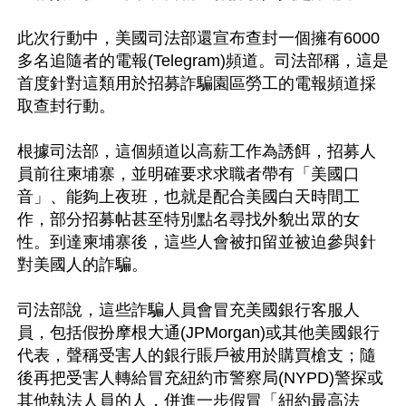
此次行動中，美國司法部還宣布查封一個擁有6000
多名追隨者的電報(Telegram)頻道。司法部稱，這是
首度針對這類用於招募詐騙園區勞工的電報頻道採
取查封行動。

根據司法部，這個頻道以高薪工作為誘餌，招募人
員前往柬埔寨，並明確要求求職者帶有「美國口
音」、能夠上夜班，也就是配合美國白天時間工
作，部分招募帖甚至特別點名尋找外貌出眾的女
性。到達柬埔寨後，這些人會被扣留並被迫參與針
對美國人的詐騙。

司法部說，這些詐騙人員會冒充美國銀行客服人
員，包括假扮摩根大通(JPMorgan)或其他美國銀行
代表，聲稱受害人的銀行賬戶被用於購買槍支；隨
後再把受害人轉給冒充紐約市警察局(NYPD)警探或
其他執法人員的人，併進一步假冒「紐約最高法