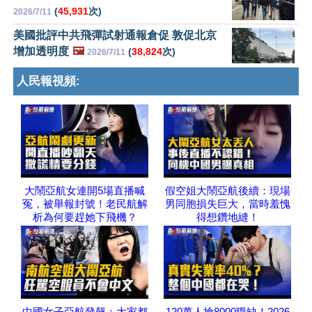
(
45,931
次)
2026/7/11
美國批評中共飛彈試射通報倉促 敦促北京
增加透明度
🖼️
(
38,824
次)
2026/7/11
人民報視頻:
大鬧亞航女連開5場直播喊
假空姐大鬧亞航後續：現場
冤，被舉報封號！老民航解
男同胞損失巨大，當時羞愧
析為何要趕她下飛機？
得想鑽地縫！
中國女子亞航發飆：大家都
120萬人搶8000職缺！2026