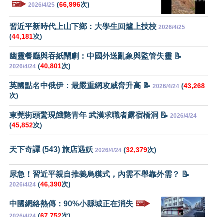
🖼️▶️
(
66,996
次)
2026/4/25
習近平新時代上山下鄉：大學生回爐上技校
2026/4/25
(
44,181
次)
幽靈餐廳與吞紙鬧劇：中國外送亂象與監管失靈 📝
(
40,801
次)
2026/4/24
英國點名中俄伊：最嚴重網攻威脅升高 📝
(
43,268
2026/4/24
次)
東莞街頭驚現餓斃青年 武漢求職者露宿橋洞 📝
2026/4/24
(
45,852
次)
天下奇譚 (543) 旅店遇妖
(
32,379
次)
2026/4/24
尿急！習近平親自推義烏糢式，內需不舉靠外需？ 📝
(
46,390
次)
2026/4/24
中國網絡熱傳：90%小縣城正在消失
🖼️▶️
(
67,752
次)
2026/4/24