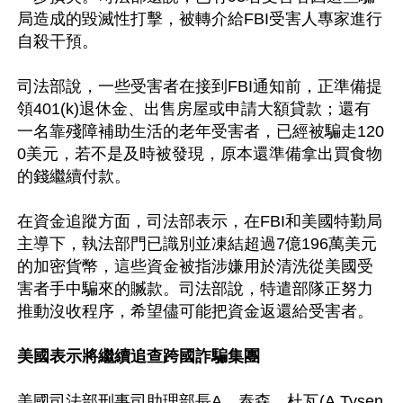
局造成的毀滅性打擊，被轉介給FBI受害人專家進行
自殺干預。

司法部說，一些受害者在接到FBI通知前，正準備提
領401(k)退休金、出售房屋或申請大額貸款；還有
一名靠殘障補助生活的老年受害者，已經被騙走120
0美元，若不是及時被發現，原本還準備拿出買食物
的錢繼續付款。

在資金追蹤方面，司法部表示，在FBI和美國特勤局
主導下，執法部門已識別並凍結超過7億196萬美元
的加密貨幣，這些資金被指涉嫌用於清洗從美國受
害者手中騙來的贓款。司法部說，特遣部隊正努力
推動沒收程序，希望儘可能把資金返還給受害者。

美國表示將繼續追查跨國詐騙集團
美國司法部刑事司助理部長A．泰森．杜瓦(A.Tysen 