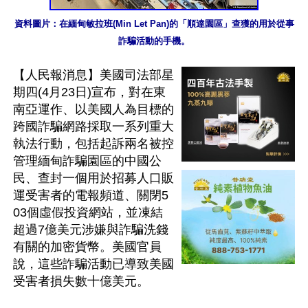
資料圖片：在緬甸敏拉班(Min Let Pan)的「順達園區」查獲的用於從事
詐騙活動的手機。
【人民報消息】美國司法部星
期四(4月23日)宣布，對在東
南亞運作、以美國人為目標的
跨國詐騙網路採取一系列重大
執法行動，包括起訴兩名被控
管理緬甸詐騙園區的中國公
民、查封一個用於招募人口販
運受害者的電報頻道、關閉5
03個虛假投資網站，並凍結
超過7億美元涉嫌與詐騙洗錢
有關的加密貨幣。美國官員
說，這些詐騙活動已導致美國
受害者損失數十億美元。
