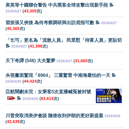
美英等十國聯合警告 中共黑客全球攻擊出現新手段 📝
(
43,305
次)
2026/4/27
習抓張又俠後 為何考察調研與出訪屈指可數 📝
2026/4/27
(
45,365
次)
「乞丐」更名為「流散人員」 民眾懟「待富人員」更貼切
📝
(
41,396
次)
2026/4/27
天下奇譚 (546) 大夫驚夢
(
31,660
次)
2026/4/27
央視畫面驚現「8964」 三重驚雷 中南海最怕的一天 📝
(
44,424
次)
2026/4/26
亞航鬧劇未完：女乘客5次直播喊冤被封號
🖼️▶️
📝
(
63,614
次)
2026/4/26
川普突取消美伊會談 隨後收到伊朗的更好新提案
2026/4/26
(
42,639
次)