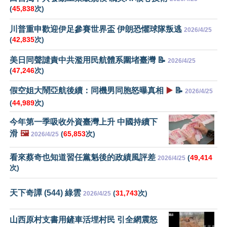
(
45,838
次)
川普重申歡迎伊足參賽世界盃 伊朗恐懼球隊叛逃
2026/4/25
(
42,835
次)
美日同聲譴責中共濫用民航體系圍堵臺灣 📝
2026/4/25
(
47,246
次)
假空姐大鬧亞航後續：同機男同胞怒曝真相
▶️
📝
2026/4/25
(
44,989
次)
今年第一季吸收外資臺灣上升 中國持續下
滑
🖼️
(
65,853
次)
2026/4/25
看來蔡奇也知道習任黨魁後的政績風評差
(
49,414
2026/4/25
次)
天下奇譚 (544) 綠雲
(
31,743
次)
2026/4/25
山西原村支書用鏟車活埋村民 引全網震怒