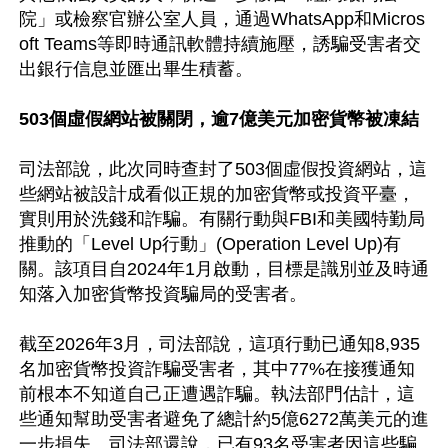
院」或檢察官辦公室人員，通過WhatsApp和Micros
oft Teams等即時通訊軟體持續施壓，誘騙受害者交
出銀行信息並匯出畢生積蓄。

503個虛假網站被關閉，逾7億美元加密貨幣被凍結
司法部說，此次同時查封了503個虛假投資網站，這
些網站被設計成看似正規的加密貨幣或投資平臺，
實則用於洗錢和詐騙。有關行動與FBI和美國特勤局
推動的「Level Up行動」(Operation Level Up)有
關。該項目自2024年1月啟動，目標是識別並及時通
知落入加密貨幣投資騙局的受害者。

截至2026年3月，司法部說，這項行動已通知8,935
名加密貨幣投資詐騙受害者，其中77%在接獲通知
前根本不知道自己正遭遇詐騙。執法部門估計，這
些通知幫助受害者避免了總計約5億6272萬美元的進
一步損失。司法部還說，已有93名受害者因這些騙