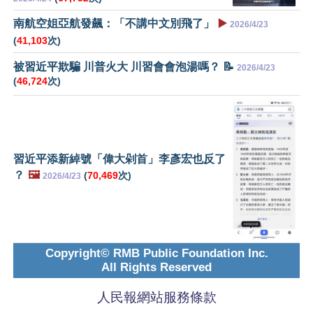
南航空姐亞航發飆：「不講中文別飛了」
▶️
2026/4/23
(
41,103
次)
被習近平欺騙 川普火大 川習會會泡湯嗎？ 📝
2026/4/23
(
46,724
次)
習近平添新綽號「偉大剁首」李彥宏也反了
？
🖼️
(
70,469
次)
2026/4/23
Copyright© RMB Public Foundation Inc.
All Rights Reserved
人民報網站服務條款