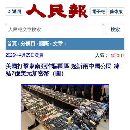
↺ 返回 
電子報
简体版
首頁
分欄目
國際
文章
›
›
›
：
2026年4月25日
發表
人氣：
40,037
美國打擊東南亞詐騙園區 起訴兩中國公民 凍
結7億美元加密幣（圖）