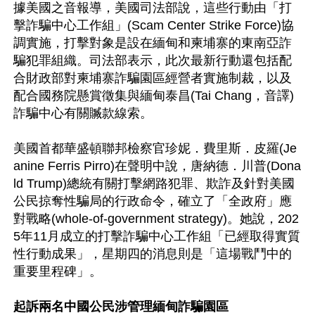
據美國之音報導，美國司法部說，這些行動由「打
擊詐騙中心工作組」(Scam Center Strike Force)協
調實施，打擊對象是設在緬甸和柬埔寨的東南亞詐
騙犯罪組織。司法部表示，此次最新行動還包括配
合財政部對柬埔寨詐騙園區經營者實施制裁，以及
配合國務院懸賞徵集與緬甸泰昌(Tai Chang，音譯)
詐騙中心有關贓款線索。

美國首都華盛頓聯邦檢察官珍妮．費里斯．皮羅(Je
anine Ferris Pirro)在聲明中說，唐納德．川普(Dona
ld Trump)總統有關打擊網路犯罪、欺詐及針對美國
公民掠奪性騙局的行政命令，確立了「全政府」應
對戰略(whole-of-government strategy)。她說，202
5年11月成立的打擊詐騙中心工作組「已經取得實質
性行動成果」，星期四的消息則是「這場戰鬥中的
重要里程碑」。

起訴兩名中國公民涉管理緬甸詐騙園區