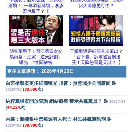
別飛！| 一尊添新綽號，李彥
比大蕭條更可怕？
宏也反了？【
胡春華懸了！習江第四次交
于朦朧遇害細節首次流出？
易內幕：江家「逆天計劃」
「習下臺」訴求被官網接
曝光｜#禁聞解密
受！天降怒雷是天譴？【
更多文章導讀：
2026年4月25日
白宮槍擊案更多細節曝光 川普：無意減少公開露面 📝
(
39,096
次)
2026/4/27
納粹黨檔案開放查詢 網站癱瘓 警示共黨黨員？ 📝
2026/4/27
(
44,124
次)
內幕：新疆集中營每週有人死亡 村民裝瘋避酷刑 📝
(
38,980
次)
2026/4/27