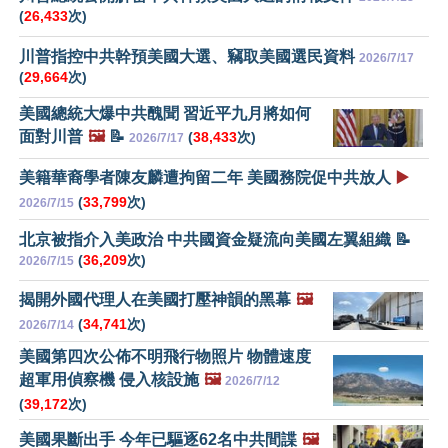
(
26,433
次)
川普指控中共幹預美國大選、竊取美國選民資料
2026/7/17
(
29,664
次)
美國總統大爆中共醜聞 習近平九月將如何
面對川普
🖼️
📝
(
38,433
次)
2026/7/17
美籍華裔學者陳友麟遭拘留二年 美國務院促中共放人
▶️
(
33,799
次)
2026/7/15
北京被指介入美政治 中共國資金疑流向美國左翼組織 📝
(
36,209
次)
2026/7/15
揭開外國代理人在美國打壓神韻的黑幕
🖼️
(
34,741
次)
2026/7/14
美國第四次公佈不明飛行物照片 物體速度
超軍用偵察機 侵入核設施
🖼️
2026/7/12
(
39,172
次)
美國果斷出手 今年已驅逐62名中共間諜
🖼️