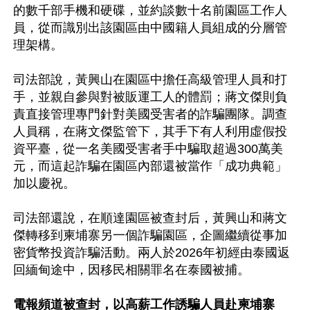
的數千部手機和硬碟，並約談數十名前園區工作人
員，從而識別出該園區由中國籍人員組成的分層管
理架構。

司法部說，黃興山在園區中擔任高級管理人員和打
手，並親自參與對被販運工人的體罰；蔣文傑則負
責直接管理專門針對美國受害者的詐騙團隊。調查
人員稱，在蔣文傑監管下，其手下有人利用虛假投
資平臺，從一名美國受害者手中騙取超過300萬美
元，而這起詐騙在園區內部還被當作「成功典範」
加以慶祝。

司法部還說，在順達園區被查封后，黃興山和蔣文
傑轉移到柬埔寨另一個詐騙園區，企圖繼續從事加
密貨幣投資詐騙活動。兩人於2026年初經由泰國返
回緬甸途中，因移民相關罪名在泰國被捕。

電報頻道被查封，以高薪工作誘騙人員赴柬埔寨