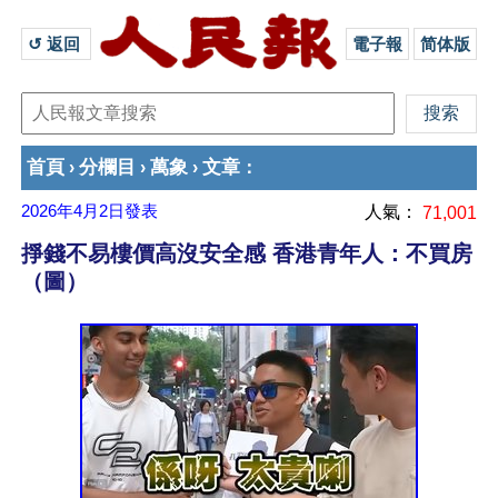
↺ 返回 
電子報
简体版
首頁
分欄目
萬象
文章
›
›
›
：
2026年4月2日
發表
人氣：
71,001
掙錢不易樓價高沒安全感 香港青年人：不買房
（圖）