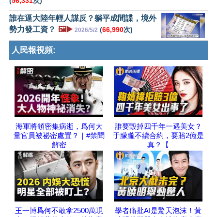
(
56,331
次)
誰在逼大陸年輕人謀反？躺平成間諜，境外
勢力發工資？
🖼️▶️
(
66,990
次)
2026/5/2
人民報視頻:
海軍將領密集病逝，爲何大
誰要毀掉四千年一遇美女？
量官員被祕密處置？｜#禁聞
于朦朧不續合約，要賠2億是
解密
真？【
王一博爲何不敢拿2500萬現
學者痛批AI是驚天泡沫！黃