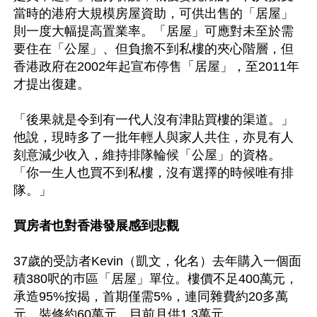
當時的港府大規模房屋資助，可供出售的「居屋」
則一度大幅提高置業率。「居屋」可應對未至於需
要住在「公屋」、但負擔不到私樓的夾心階層，但
香港政府在2002年起宣布停售「居屋」，至2011年
才提出復建。

「後果就是令到有一代人沒有津貼買樓的渠道。」
他說，現時多了一批年輕人與家人共住，亦見有人
刻意減少收入，維持排隊輪候「公屋」的資格。
「你一生人也買不到私樓，沒有選擇的時候唯有排
隊。」

買房者也對香港發展感到悲觀
37歲的受訪者Kevin（凱文，化名）去年購入一個面
積380呎的巿區「居屋」單位。樓價不足400萬元，
承造95%按揭，首期僅需5%，連同雜費約20多萬
元，裝修約60萬元，目前月供1.3萬元。
