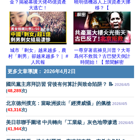
金？揭祕幕後大佬45億資產
曉明借機器人上演資產大挪
大逃亡！
移？【
城市「剩女」越來越多，農
一尊穿著底褲見川普？大哥
村「剩男」卻越來越多？｜ #
爲何不救我？古巴變天倒計
人民報
時開始！【 禁聞解密
更多文章導讀：
2026年4月2日
國民黨主席拜訪習 背後有何算計與致命陷阱？ 📝
2026/4/5
(
48,289
次)
北京德州撲克：當歐洲拔出「經濟威懾」的佩槍
2026/4/5
(
43,316
次)
美日菲聯手圍堵 中共轉向「工業級」灰色地帶滲透
2026/4/5
(
41,944
次)