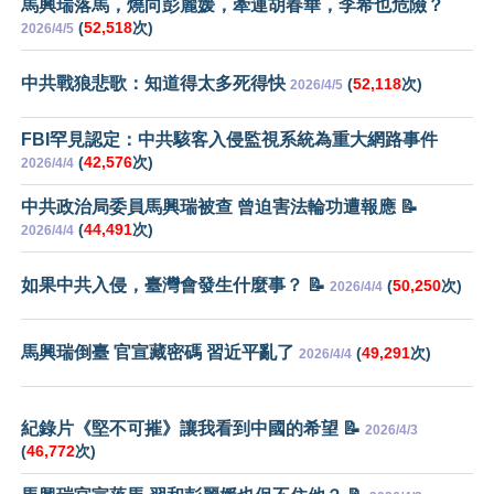
馬興瑞落馬，燒向彭麗媛，牽連胡春華，李希也危險？
(
52,518
次)
2026/4/5
中共戰狼悲歌：知道得太多死得快
(
52,118
次)
2026/4/5
FBI罕見認定：中共駭客入侵監視系統為重大網路事件
(
42,576
次)
2026/4/4
中共政治局委員馬興瑞被查 曾迫害法輪功遭報應 📝
(
44,491
次)
2026/4/4
如果中共入侵，臺灣會發生什麼事？ 📝
(
50,250
次)
2026/4/4
馬興瑞倒臺 官宣藏密碼 習近平亂了
(
49,291
次)
2026/4/4
紀錄片《堅不可摧》讓我看到中國的希望 📝
2026/4/3
(
46,772
次)