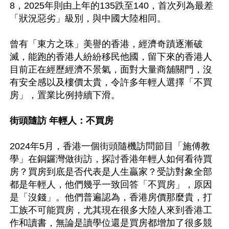
8，2025年則由上年的135跌至140，首次列為最差
「狀況惡劣」級別，與中國大陸相同。

曾有「東方之珠」美譽的香港，經濟奇蹟逐漸破
滅，能跑的香港人紛紛移民他國，留下來的香港人
目前正在經歷經濟不景氣，面對大量商舖關門，沒
有安全感以及樓價太貴，令許多年輕人選擇「不買
房」，置業比例持續下滑。

街頭隨訪 年輕人：不買房
2024年5月，香港一個街頭隨機訪問節目「施傅教
學」在銅鑼灣做街訪，探討香港年輕人如何看待買
房？買房到底是否代表是人生贏家？受訪對象全部
都是年輕人，他們幾乎一致回答「不買房」，原因
是「沒錢」。他們普遍認為，香港房價那麼貴，打
工族不可能買房，尤其現在很多大陸人來到香港工
作和讀書，無論是讀學位還是買房都增加了很多競