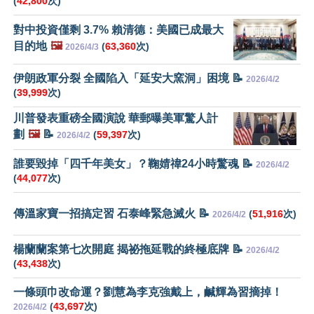
(
42,800
次)
對中投資僅剩 3.7% 賴清德：美國已成最大
目的地
🖼️
(
63,360
次)
2026/4/3
伊朗政軍分裂 全國陷入「延安大窯洞」困境 📝
2026/4/2
(
39,999
次)
川普發表重磅全國演說 華郵曝美軍驚人計
劃
🖼️
📝
(
59,397
次)
2026/4/2
誰要毀掉「四千年美女」？鞠婧禕24小時驚魂 📝
2026/4/2
(
44,077
次)
傳溫家寶一招搞定習 石泰峰緊急滅火 📝
(
51,916
次)
2026/4/2
楊蘭蘭案第七次開庭 揭祕拖延戰的終極底牌 📝
2026/4/2
(
43,438
次)
一條頭巾改命運？劉慧為李克強戴上，鹹輝為習摘掉！
(
43,697
次)
2026/4/2