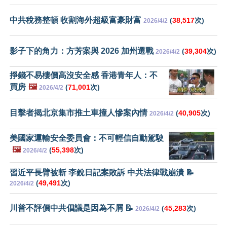
中共稅務整頓 收割海外超級富豪財富
(
38,517
次)
2026/4/2
影子下的角力：方芳案與 2026 加州選戰
(
39,304
次)
2026/4/2
掙錢不易樓價高沒安全感 香港青年人：不
買房
🖼️
(
71,001
次)
2026/4/2
目擊者揭北京集市推土車撞人慘案內情
(
40,905
次)
2026/4/2
美國家運輸安全委員會：不可輕信自動駕駛
🖼️
(
55,398
次)
2026/4/2
習近平長臂被斬 李銳日記案敗訴 中共法律戰崩潰 📝
(
49,491
次)
2026/4/2
川普不評價中共倡議是因為不屑 📝
(
45,283
次)
2026/4/2