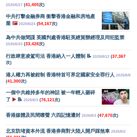
(
41,405
次)
2026/6/27
中共打擊金融券商 衝擊香港金融和房地產
業
🖼️
(
54,167
次)
2026/6/24
為中共做間諜 英國判處香港駐英經貿辦經理及同犯監禁
(
33,428
次)
2026/6/20
行政肆意凌駕司法 香港納入一人體制 📝
(
37,367
2026/6/12
次)
港人權力再被鉗制 香港特首可界定國家安全罪行人
2026/6/9
(
41,300
次)
一個中共維持多年的神話 被一年輕人砸碎
了
▶️
📝
(
76,121
次)
2026/6/3
香港媒體及民間噤聲 六四記憶遭封
(
47,670
次)
2026/6/3
北京防堵資本外流 香港券商對大陸人開戶踩煞車
2026/6/2