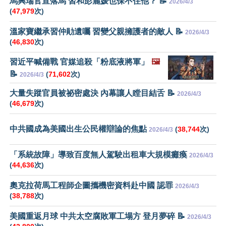
馬興瑞官宣落馬 習和彭麗媛也保不住他？ 📝
2026/4/3
(
47,979
次)
溫家寶繼承習仲勛遺囑 習變父親擁護者的敵人 📝
2026/4/3
(
46,830
次)
習近平喊備戰 官媒追殺「粉底液將軍」
🖼️
📝
(
71,602
次)
2026/4/3
大量失蹤官員被祕密處決 內幕讓人瞠目結舌 📝
2026/4/3
(
46,679
次)
中共國成為美國出生公民權辯論的焦點
(
38,744
次)
2026/4/3
「系統故障」導致百度無人駕駛出租車大規模癱瘓
2026/4/3
(
44,636
次)
奧克拉荷馬工程師企圖攜機密資料赴中國 認罪
2026/4/3
(
38,788
次)
美國重返月球 中共太空腐敗軍工塌方 登月夢碎 📝
2026/4/3