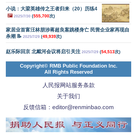
小说：大梁英雄传之王者归来（20）历练4
🖼️
(
555,700
次)
2025/7/30
家居业首富汪林朋涉蒋超良案跳楼身亡 民营企业家再现自
杀潮 📝
(
49,939
次)
2025/7/29
赵乐际回京 北戴河会议将启引关注
(
54,513
次)
2025/7/29
Copyright© RMB Public Foundation Inc.
All Rights Reserved
人民报网站服务条款
关于我们
反馈信箱：
editor@renminbao.com