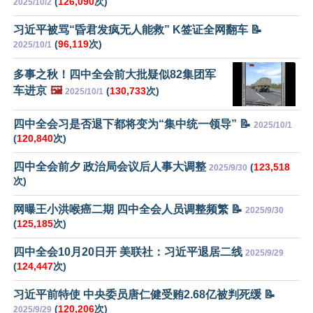
(
126,090
次)
2025/10/2
习近平被骂“昏君发疯无人能救” K签证全网翻车 📝
(
96,119
次)
2025/10/1
多事之秋！四中全会前大批疑似82集团军
车进京
🖼️
(
130,733
次)
2025/10/1
四中全会习是否退下都将变为“集中统一领导” 📝
2025/10/1
(
120,840
次)
四中全会前夕 政治局会议后人事大调整
(
123,518
2025/9/30
次)
网曝王小洪喉癌二期 四中全会人员调整频繁 📝
2025/9/30
(
125,185
次)
四中全会10月20日开 美联社：习近平退居二线
2025/9/29
(
124,447
次)
习近平前特使 中央委员唐仁健受贿2.68亿被判死缓 📝
(
120,206
次)
2025/9/29