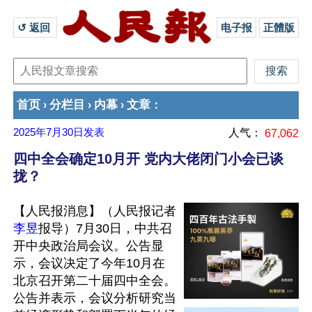
↺ 返回 
电子报
正體版
首页
分栏目
内幕
文章
›
›
›
：
2025年7月30日
发表
人气：
67,062
四中全会确定10月开 党内大佬闭门小会已谈
拢？
【人民报消息】（人民报记者
李昱
报导）7月30日，中共召
开中央政治局会议。公告显
示，会议决定了今年10月在
北京召开第二十届四中全会。
公告并表示，会议分析研究当