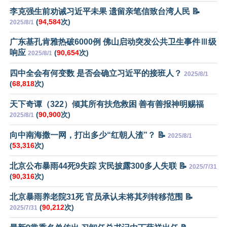
李克强生前劝诫习近平未果 遗留亲笔信致台湾人民 📝
(
94,584
次)
2025/8/1
广东基孔肯雅热破6000例 佛山启动突发公共卫生事件Ⅲ级
响应
(
90,654
次)
2025/8/1
四中全会有何变数 是否会确立习近平的接班人？
2025/8/1
(
68,818
次)
天下奇谭（322）倾其所有扶危救困 善有善报神明赐福
(
90,900
次)
2025/8/1
向中南海撒一网，打出多少“红朝人渣”？ 📝
2025/8/1
(
53,316
次)
北京公布暴雨44死9失踪 灾民披露300多人失联 📝
2025/7/31
(
90,316
次)
北京暴雨养老院31死 官员承认未将其列转移范围 📝
(
90,212
次)
2025/7/31