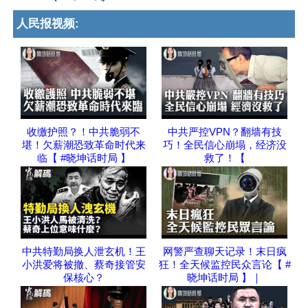
人民报视频:
收缴护照？！中共脆弱不
中共严控VPN？翻墙有技
堪！欠薪潮恐致革命时代来
巧！全民信心崩塌，经济没
临【 #晓坤话时局 】
救了！【
中共特勤局换人泄玄机！王
网警严查聊天记录！末日疯
小洪爱将被撤、蔡奇接管安
狂！全天候监控民众言论【 #
保核心？
晓坤话时局 】｜