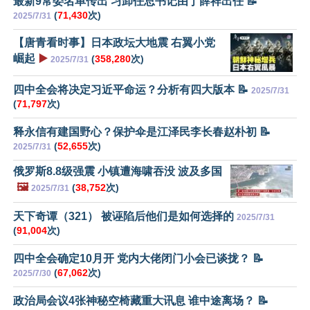
最新9常委名单传出 习卸任总书记由丁薛祥出任 📝
(
71,430
次)
2025/7/31
【唐青看时事】日本政坛大地震 右翼小党
崛起
▶️
(
358,280
次)
2025/7/31
四中全会将决定习近平命运？分析有四大版本 📝
2025/7/31
(
71,797
次)
释永信有建国野心？保护伞是江泽民李长春赵朴初 📝
(
52,655
次)
2025/7/31
俄罗斯8.8级强震 小镇遭海啸吞没 波及多国
🖼️
(
38,752
次)
2025/7/31
天下奇谭（321） 被诬陷后他们是如何选择的
2025/7/31
(
91,004
次)
四中全会确定10月开 党内大佬闭门小会已谈拢？ 📝
(
67,062
次)
2025/7/30
政治局会议4张神秘空椅藏重大讯息 谁中途离场？ 📝