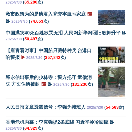
(
65,280
次)
2025/7/30
救市政策为的是请君入瓮套牢血亏家庭
🖼️
📝
(
74,053
次)
2025/7/30
中国洪灾40死百姓欲哭无泪 人民网新华网照旧歌舞升平 📝
(
50,497
次)
2025/7/30
【唐青看时事】中国船只藏特种兵 台港口
响警报
▶️
(
357,842
次)
2025/7/30
释永信出事后的少林寺：警方把守 武僧消
失 方丈住所被封
🖼️
📝
(
131,230
次)
2025/7/30
人民日报文章透露信号：李强为接班人
(
54,563
次)
2025/7/30
香港危机内幕：李克强提2条底线 习近平冷冷回应 📝
(
64,929
次)
2025/7/30