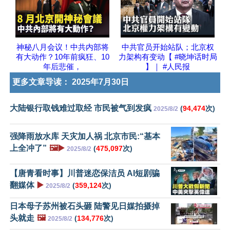
神秘八月会议！中共内部将
中共官员开始站队；北京权
有大动作？10年前疯狂、10
力架构有变动【 #晓坤话时局
年后悲催，
】｜ #人民报
更多文章导读：
2025年7月30日
大陆银行取钱难过取经 市民被气到发疯
(
94,474
次)
2025/8/2
强降雨放水库 天灾加人祸 北京市民:“基本
上全冲了”
🖼️▶️
(
475,097
次)
2025/8/2
【唐青看时事】川普迷恋保洁员 AI短剧骗
翻媒体
▶️
(
359,124
次)
2025/8/2
日本母子苏州被石头砸 陆警见日媒拍摄掉
头就走
🖼️
(
134,776
次)
2025/8/2