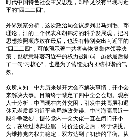
时代中国特色社会主义思想，却罕见没有出现习近
平的“四二二四”。

外界观察分析，这次政治局会议罗列出马列毛、邓
理论，江的三个代表和胡锦涛的科学发展观，把习
思想按照顺序放在最后，也没有特别突出习近平的
“四二二四”，可能预示著中共将会恢复集体领导决
策，也就意味著习近平的权力被削弱。虽然最后提
了一句“习核心”，也是为了营造党内团结和谐的气
氛。

众所周知，中共历来是开大会不解决事情，开小会
来解决大事。目前终于敲定了四中全会会期。观察
人士分析，中国现在内外交困，引发中共高层和退
休元老质疑习近平当局施政失误。中南海高层近一
段斗争激烈，据传党内一众大佬一直在闭门开小
会，在经过博弈拉锯，讨价还价之后，终于谈拢。
为维持党内权力稳定，双方达到了初步的平衡。从