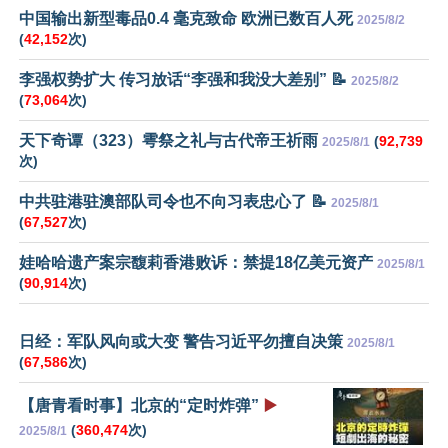
中国输出新型毒品0.4 毫克致命 欧洲已数百人死
2025/8/2
(
42,152
次)
李强权势扩大 传习放话“李强和我没大差别” 📝
2025/8/2
(
73,064
次)
天下奇谭（323）雩祭之礼与古代帝王祈雨
(
92,739
2025/8/1
次)
中共驻港驻澳部队司令也不向习表忠心了 📝
2025/8/1
(
67,527
次)
娃哈哈遗产案宗馥莉香港败诉：禁提18亿美元资产
2025/8/1
(
90,914
次)
日经：军队风向或大变 警告习近平勿擅自决策
2025/8/1
(
67,586
次)
【唐青看时事】北京的“定时炸弹”
▶️
(
360,474
次)
2025/8/1