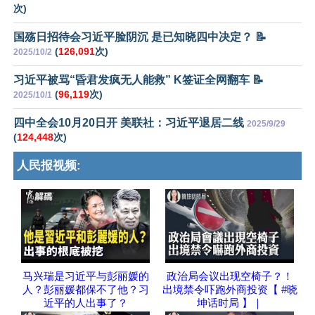
次)
国殇日招待会习近平脸阴沉 是已知晓四中决定？ 📝
(
126,091
次)
2025/10/2
习近平被骂“昏君发疯无人能救” K签证全网翻车 📝
(
96,119
次)
2025/10/1
四中全会10月20日开 美联社：习近平退居二线
2025/9/29
(
124,448
次)
人民报视频:
马兴瑞是习近平与彭丽媛的
政治局会议出现空椅子？！
人？彭丽媛都保不了他？习
出境禁令吓跑外商投资【 #晓
近平的人出事了？
坤话时局 】｜