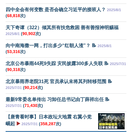
四中全会有何变数 是否会确立习近平的接班人？
2025/8/1
(
68,818
次)
天下奇谭（322）倾其所有扶危救困 善有善报神明赐福
(
90,902
次)
2025/8/1
向中南海撒一网，打出多少“红朝人渣”？ 📝
2025/8/1
(
53,316
次)
北京公布暴雨44死9失踪 灾民披露300多人失联 📝
2025/7/31
(
90,318
次)
北京暴雨养老院31死 官员承认未将其列转移范围 📝
(
90,214
次)
2025/7/31
最新9常委名单传出 习卸任总书记由丁薛祥出任 📝
(
71,430
次)
2025/7/31
【唐青看时事】日本政坛大地震 右翼小党
崛起
▶️
(
358,287
次)
2025/7/31