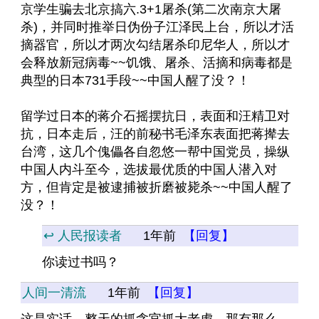
京学生骗去北京搞六.3+1屠杀(第二次南京大屠
杀)，并同时推举日伪份子江泽民上台，所以才活
摘器官，所以才两次勾结屠杀印尼华人，所以才
会释放新冠病毒~~饥饿、屠杀、活摘和病毒都是
典型的日本731手段~~中国人醒了没？！
留学过日本的蒋介石摇摆抗日，表面和汪精卫对
抗，日本走后，汪的前秘书毛泽东表面把蒋撵去
台湾，这几个傀儡各自忽悠一帮中国党员，操纵
中国人内斗至今，选拔最优质的中国人潜入对
方，但肯定是被逮捕被折磨被毙杀~~中国人醒了
没？！
↩️ 人民报读者
1年前
【回复】
你读过书吗？
人间一清流
1年前
【回复】