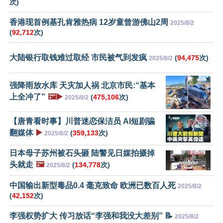
次)
香港现首例基孔肯雅热病 12岁童曾游佛山2周
2025/8/2
(
92,712
次)
大陆银行取钱难过取经 市民被气到发疯
(
94,475
次)
2025/8/2
强降雨放水库 天灾加人祸 北京市民:“基本
上全冲了”
🖼️▶️
(
475,106
次)
2025/8/2
【唐青看时事】川普迷恋保洁员 AI短剧骗
翻媒体
▶️
(
359,133
次)
2025/8/2
日本母子苏州被石头砸 陆警见日媒拍摄掉
头就走
🖼️
(
134,778
次)
2025/8/2
中国输出新型毒品0.4 毫克致命 欧洲已数百人死
2025/8/2
(
42,152
次)
李强权势扩大 传习放话“李强和我没大差别” 📝
2025/8/2