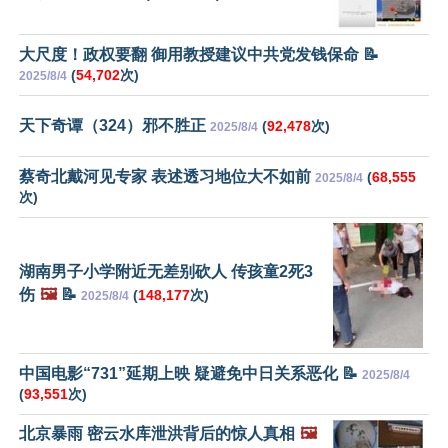
大尺度！政权要翻 御用教授建议中共党发钱保命 📝
(
54,702
次)
2025/8/4
天下奇谭（324）邪不胜正
(
92,478
次)
2025/8/4
蔡奇北戴河见专家 表述透习地位大不如前
(
68,555
2025/8/4
次)
湖南男子小学附近无差别砍人 传孩童2死3
伤
🖼️
📝
(
148,177
次)
2025/8/4
中国电影“731”延期上映 疑避免中日关系恶化 📝
2025/8/4
(
93,551
次)
北京暴雨 密云水库泄洪背后的惊人真相
🖼️