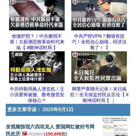
收缴护照？！中共脆弱不
中共严控VPN？翻墙有技
堪！欠薪潮恐致革命时代来
巧！全民信心崩塌，经济没
临【 #晓坤话时局 】
救了！【
中共特勤局换人泄玄机！王
网警严查聊天记录！末日疯
小洪爱将被撤、蔡奇接管安
狂！全天候监控民众言论【 #
保核心？
晓坤话时局 】｜
更多文章导读：
2025年8月1日
发视频惊现六四坦克人 爱国网红被封号网
民欢庆
🖼️
(
150,699
次)
2025/8/4