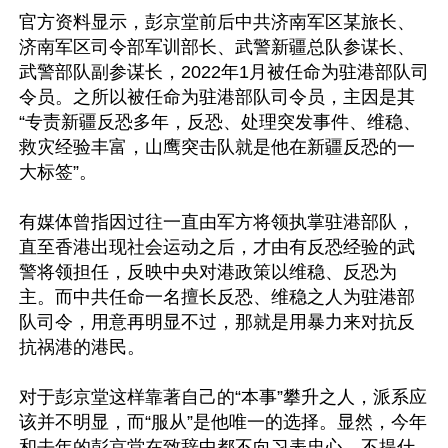
官方资料显示，彭京堂前后中共济南军区某旅长、
济南军区司令部军训部长、武警新疆总队参谋长、
武警部队副参谋长，2022年1月被任命为驻港部队司
令员。之所以被任命为驻港部队司令员，主因是其
“专责新疆反恐多年，反恐、处理突发事件、维稳、
救灾经验丰富，山鹰突击队就是他在新疆反恐的一
大标签”。

有媒体曾指因过往一直由军方将领执掌驻港部队，
直至香港出现社会运动之后，才由有反恐经验的武
警将领担任，反映中央对港政策以维稳、反恐为
主。而中共任命一名擅长反恐、维稳之人为驻港部
队司令，用意再明显不过，那就是用暴力来对抗反
抗祸港的港民。

对于彭京堂这样靠著自己的“本事”攀升之人，派系应
该并不明显，而“服从”是他唯一的选择。显然，今年
和去年的彭京堂在致辞中都不向习表忠心，不提什