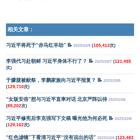
相关文章：
习近平将死于“赤马红羊劫” 📝
(
105,413
次)
2025/10/9
李强代习赴朝鲜 习近平身体不行了？ 📝
(
121,495
2025/10/7
次)
于朦胧被献祭，李鹏家族向习近平报复？ 📝
2025/10/6
(
129,710
次)
“女版安倍”想与习近平直率对话 北京严阵以待
2025/10/6
(
89,202
次)
习近平修宪后李克强写下文稿 曝光他为何必死 📝
2025/10/6
(
129,162
次)
“红色滤镜”下看清习近平“没有说出的话”
(
123,483
2025/10/4