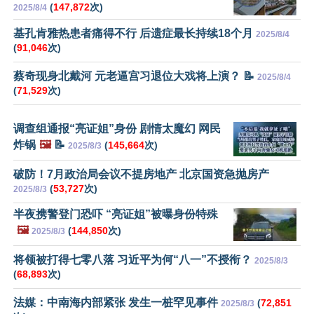
(
147,872
次)
2025/8/4
基孔肯雅热患者痛得不行 后遗症最长持续18个月
2025/8/4
(
91,046
次)
蔡奇现身北戴河 元老逼宫习退位大戏将上演？ 📝
2025/8/4
(
71,529
次)
调查组通报“亮证姐”身份 剧情太魔幻 网民
炸锅
🖼️
📝
(
145,664
次)
2025/8/3
破防！7月政治局会议不提房地产 北京国资急抛房产
(
53,727
次)
2025/8/3
半夜携警登门恐吓 “亮证姐”被曝身份特殊
🖼️
(
144,850
次)
2025/8/3
将领被打得七零八落 习近平为何“八一”不授衔？
2025/8/3
(
68,893
次)
法媒：中南海内部紧张 发生一桩罕见事件
(
72,851
2025/8/3