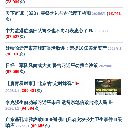
(
73,064
次)
天下奇谭（323）雩祭之礼与古代帝王祈雨
(
92,741
2025/8/1
次)
中共驻港驻澳部队司令也不向习表忠心了 📝
2025/8/1
(
67,527
次)
娃哈哈遗产案宗馥莉香港败诉：禁提18亿美元资产
2025/8/1
(
90,916
次)
日经：军队风向或大变 警告习近平勿擅自决策
2025/8/1
(
67,586
次)
【唐青看时事】北京的“定时炸弹”
▶️
(
360,481
次)
2025/8/1
李克强生前劝诫习近平未果 遗留亲笔信致台湾人民 📝
(
94,584
次)
2025/8/1
广东基孔肯雅热破6000例 佛山启动突发公共卫生事件Ⅲ级
响应
(
90,656
次)
2025/8/1