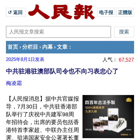
↺ 返回 
电子报
正體版
首页
分栏目
内幕
文章
›
›
›
：
2025年8月1日
发表
人气：
67,527
中共驻港驻澳部队司令也不向习表忠心了
梅凌霜
【人民报消息】据中共官媒报
导，7月30日，中共驻香港部
队举行了庆祝中共建军98周
年招待会，出席的要员包括香
港特首李家超、中联办主任周
霁、驻港国家安全公署署长董