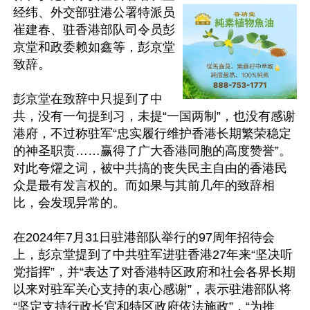
经纬、外交部驻港公署特派员
崔建春、驻香港部队司令员彭
京堂和政委赖如鑫等，彭京堂
致辞。

彭京堂在致辞中只提到了中
共，没有一句提到习，未提“一国两制”，也没有感谢
港府，不过称驻军“忠实履行维护香港长期繁荣稳定
的神圣职责……赢得了广大香港同胞的高度赞誉”。
对此夸燿之词，被中共搞的丧失民主自由的香港民
众是最有发言权的。而如果与其前几年的致辞相
比，会发现异常的。

在2024年7月31日驻港部队举行的97周年招待会
上，彭京堂提到了中共驻军进驻香港27年来“坚决听
党指挥”，并“表达了对香港特区政府和社会各界长期
以来对驻军关心支持的衷心感谢”，表示驻港部队将
“坚定支持行政长官和特区政府依法施政”，“为推