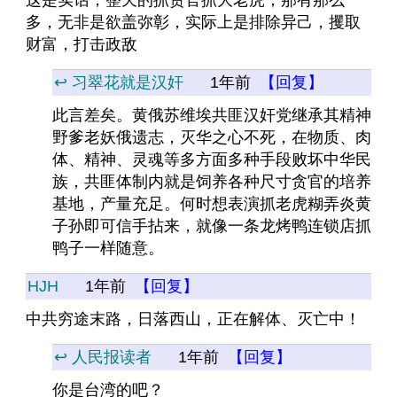
这是实话，整天的抓贪官抓大老虎，那有那么
多，无非是欲盖弥彰，实际上是排除异己，攫取
财富，打击政敌
↩️ 习翠花就是汉奸
1年前
【回复】
此言差矣。黄俄苏维埃共匪汉奸党继承其精神
野爹老妖俄遗志，灭华之心不死，在物质、肉
体、精神、灵魂等多方面多种手段败坏中华民
族，共匪体制内就是饲养各种尺寸贪官的培养
基地，产量充足。何时想表演抓老虎糊弄炎黄
子孙即可信手拈来，就像一条龙烤鸭连锁店抓
鸭子一样随意。
HJH
1年前
【回复】
中共穷途末路，日落西山，正在解体、灭亡中！
↩️ 人民报读者
1年前
【回复】
你是台湾的吧？