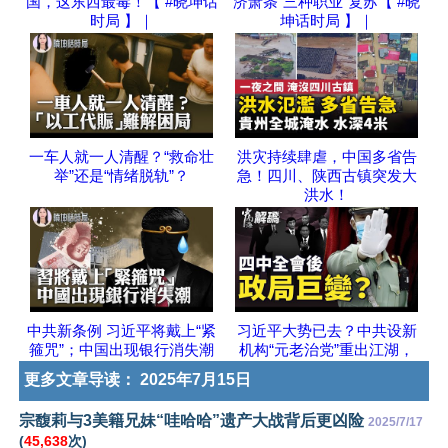
国，这东西最毒！【 #晓坤话
济萧条“三种职业”复苏【 #晓
时局 】｜
坤话时局 】｜
一车人就一人清醒？“救命壮
洪灾持续肆虐，中国多省告
举”还是“情绪脱轨”？
急！四川、陕西古镇突发大
洪水！
中共新条例 习近平将戴上“紧
习近平大势已去？中共设新
箍咒”；中国出现银行消失潮
机构“元老治党”重出江湖，
更多文章导读：
2025年7月15日
宗馥莉与3美籍兄妹“哇哈哈”遗产大战背后更凶险
2025/7/17
(
45,638
次)