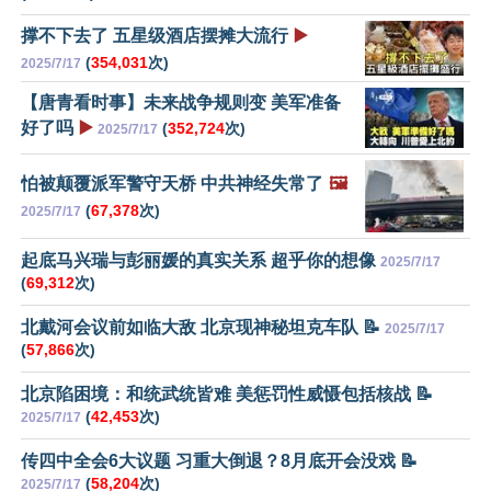
撑不下去了 五星级酒店摆摊大流行
▶️
(
354,031
次)
2025/7/17
【唐青看时事】未来战争规则变 美军准备
好了吗
▶️
(
352,724
次)
2025/7/17
怕被颠覆派军警守天桥 中共神经失常了
🖼️
(
67,378
次)
2025/7/17
起底马兴瑞与彭丽媛的真实关系 超乎你的想像
2025/7/17
(
69,312
次)
北戴河会议前如临大敌 北京现神秘坦克车队 📝
2025/7/17
(
57,866
次)
北京陷困境：和统武统皆难 美惩罚性威慑包括核战 📝
(
42,453
次)
2025/7/17
传四中全会6大议题 习重大倒退？8月底开会没戏 📝
(
58,204
次)
2025/7/17