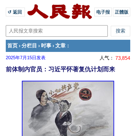
↺ 返回 
电子报
正體版
首页
分栏目
时事
文章
›
›
›
：
2025年7月15日
发表
人气：
73,854
前体制内官员：习近平怀著复仇计划而来