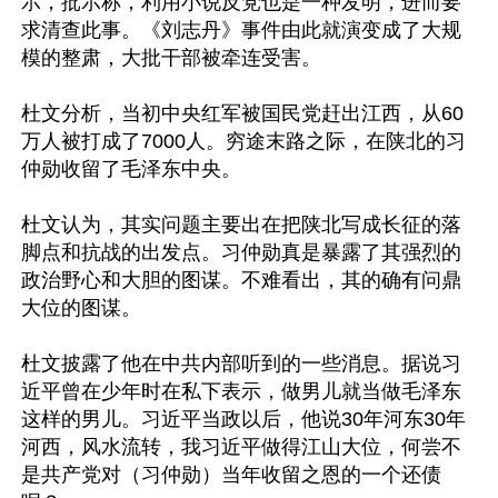
示，批示称，利用小说反党也是一种发明，进而要
求清查此事。《刘志丹》事件由此就演变成了大规
模的整肃，大批干部被牵连受害。

杜文分析，当初中央红军被国民党赶出江西，从60
万人被打成了7000人。穷途末路之际，在陕北的习
仲勋收留了毛泽东中央。

杜文认为，其实问题主要出在把陕北写成长征的落
脚点和抗战的出发点。习仲勋真是暴露了其强烈的
政治野心和大胆的图谋。不难看出，其的确有问鼎
大位的图谋。

杜文披露了他在中共内部听到的一些消息。据说习
近平曾在少年时在私下表示，做男儿就当做毛泽东
这样的男儿。习近平当政以后，他说30年河东30年
河西，风水流转，我习近平做得江山大位，何尝不
是共产党对（习仲勋）当年收留之恩的一个还债