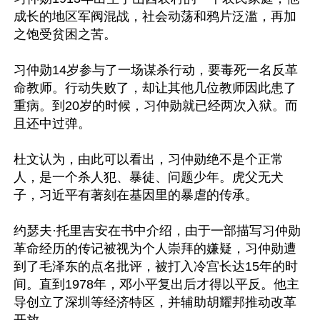
成长的地区军阀混战，社会动荡和鸦片泛滥，再加
之饱受贫困之苦。

习仲勋14岁参与了一场谋杀行动，要毒死一名反革
命教师。行动失败了，却让其他几位教师因此患了
重病。到20岁的时候，习仲勋就已经两次入狱。而
且还中过弹。

杜文认为，由此可以看出，习仲勋绝不是个正常
人，是一个杀人犯、暴徒、问题少年。虎父无犬
子，习近平有著刻在基因里的暴虐的传承。

约瑟夫·托里吉安在书中介绍，由于一部描写习仲勋
革命经历的传记被视为个人崇拜的嫌疑，习仲勋遭
到了毛泽东的点名批评，被打入冷宫长达15年的时
间。直到1978年，邓小平复出后才得以平反。他主
导创立了深圳等经济特区，并辅助胡耀邦推动改革