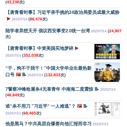
(
43,238
次)
【唐青看时事】习近平亲手挑的24政治局委员成最大威胁
▶️
(
86,476
次)
2025/7/14
陆学者异想天开 倡议西安事变2.0统一台湾
(
24,907
2025/7/14
次)
【唐青看时事】中资美国买地梦碎
▶️
(
352,038
次)
2025/7/14
“干，狗不干我干！”中国大学毕业生最热新
口号
🖼️
📝
(
132,833
次)
2025/7/14
7警察冲锋枪屠杀4无辜青年 中南海二度震惊 📝
2025/7/14
(
46,849
次)
谁“杀不用刀 ”习近平“ 一人难逃”？
🖼️
📝
(
68,465
次)
2025/7/13
他是黑马？中共高层自爆要向他汇报而非习
2025/7/13