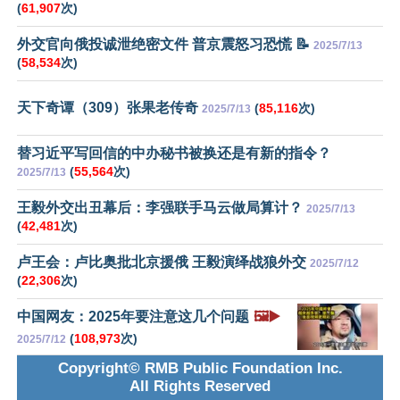
(
61,907
次)
外交官向俄投诚泄绝密文件 普京震怒习恐慌 📝
2025/7/13
(
58,534
次)
天下奇谭（309）张果老传奇
(
85,116
次)
2025/7/13
替习近平写回信的中办秘书被换还是有新的指令？
(
55,564
次)
2025/7/13
王毅外交出丑幕后：李强联手马云做局算计？
2025/7/13
(
42,481
次)
卢王会：卢比奥批北京援俄 王毅演绎战狼外交
2025/7/12
(
22,306
次)
中国网友：2025年要注意这几个问题
🖼️▶️
(
108,973
次)
2025/7/12
Copyright© RMB Public Foundation Inc.
All Rights Reserved