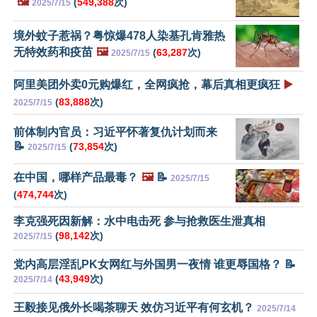
🖼️
(
549,388
次)
2025/7/15
境外蚊子惹祸？粤惊爆478人染基孔肯雅热
无特效药和疫苗
🖼️
(
63,287
次)
2025/7/15
阿里美团外卖0元购爆红，全网疯抢，幕后真相更疯狂
▶️
(
83,888
次)
2025/7/15
前体制内官员：习近平怀著复仇计划而来
📝
(
73,854
次)
2025/7/15
在中国，哪样产品最毒？
🖼️
📝
2025/7/15
(
474,744
次)
李克强死因新解：水中电击死 参与抢救医生泄真相
(
98,142
次)
2025/7/15
党内高层淫乱PK女网红与外国男一夜情 谁更辱国格？ 📝
(
43,949
次)
2025/7/14
王毅接见俄外长喝茶聊天 效仿习近平有何玄机？
2025/7/14