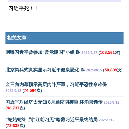
习近平死！！！
相关文章：
网曝习近平曾参加“反党建国”小组 📝
(
103,561
次)
2025/9/17
北京阅兵式真实显示习近平健康恶化 📝
(
50,899
次)
2025/9/15
金三角内幕预示高层内斗严重，习近平恐性命难保
(
74,564
次)
2025/9/12
习近平对经济太无知 8月通缩阴霾重 坏消息频传
2025/9/12
(
98,737
次)
“蛇始蛇终”到“江胡习无”暗藏习近平最终结局
2025/9/12
(
72,638
次)