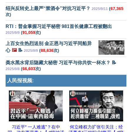
绍兴反转史上最严“禁酒令”对抗习近平？
(
67,365
2025/9/11
次)
RTI：普金掌握习近平秘密 981首长健康工程被翻出
(
91,059
次)
2025/9/9
上百女生热烈送别 金正恩与习近平同船异
心
🖼️
📝
(
88,636
次)
2025/9/9
粪水黑水背后隐藏大秘密 习近平与你共饮一杯水？ 📝
(
66,603
次)
2025/9/8
人民报视频:
习近平“ 一人难逃”？在中
何立峰权力扩张引关注；经