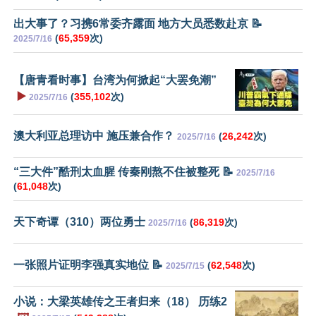
出大事了？习携6常委齐露面 地方大员悉数赴京 📝
(
65,359
次)
2025/7/16
【唐青看时事】台湾为何掀起“大罢免潮”
▶️
(
355,102
次)
2025/7/16
澳大利亚总理访中 施压兼合作？
(
26,242
次)
2025/7/16
“三大件”酷刑太血腥 传秦刚熬不住被整死 📝
2025/7/16
(
61,048
次)
天下奇谭（310）两位勇士
(
86,319
次)
2025/7/16
一张照片证明李强真实地位 📝
(
62,548
次)
2025/7/15
小说：大梁英雄传之王者归来（18） 历练2