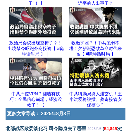
了”！【
近平的人出事了？
政治局会议出现空椅子？！
收缴护照？！中共脆弱不
出境禁令吓跑外商投资【 #晓
堪！欠薪潮恐致革命时代来
坤话时局 】｜
临【 #晓坤话时局 】
中共严控VPN？翻墙有技
中共特勤局换人泄玄机！王
巧！全民信心崩塌，经济没
小洪爱将被撤、蔡奇接管安
救了！【
保核心？
更多文章导读：
2025年8月3日
北部战区政委淡化习 司令隐身去了哪里
(
54,845
次)
2025/8/6