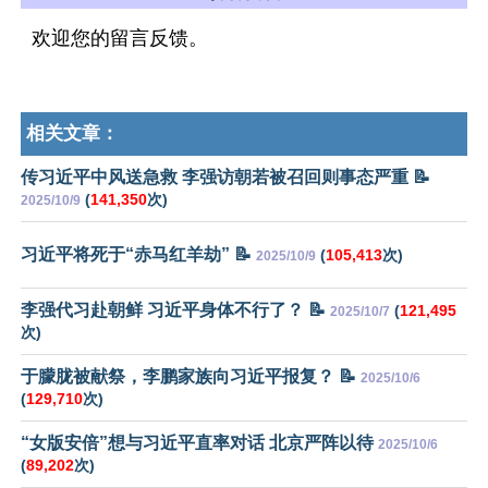
欢迎您的留言反馈。
相关文章：
传习近平中风送急救 李强访朝若被召回则事态严重 📝
(
141,350
次)
2025/10/9
习近平将死于“赤马红羊劫” 📝
(
105,413
次)
2025/10/9
李强代习赴朝鲜 习近平身体不行了？ 📝
(
121,495
2025/10/7
次)
于朦胧被献祭，李鹏家族向习近平报复？ 📝
2025/10/6
(
129,710
次)
“女版安倍”想与习近平直率对话 北京严阵以待
2025/10/6
(
89,202
次)