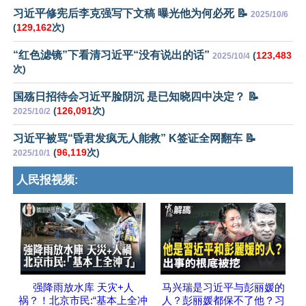
习近平修宪后李克强写下文稿 曝光他为何必死 📝
2025/10/6
(
129,162
次)
“红色滤镜”下看清习近平“没有说出的话”
(
123,483
2025/10/4
次)
国殇日招待会习近平脸阴沉 是已知晓四中决定？ 📝
(
126,091
次)
2025/10/2
习近平被骂“昏君发疯无人能救” K签证全网翻车 📝
(
96,119
次)
2025/10/1
人民报视频:
强降雨放水库 天灾+人
马兴瑞是习近平与彭丽媛的
祸？！北京市民:“基本上全冲
人？彭丽媛都保不了他？习