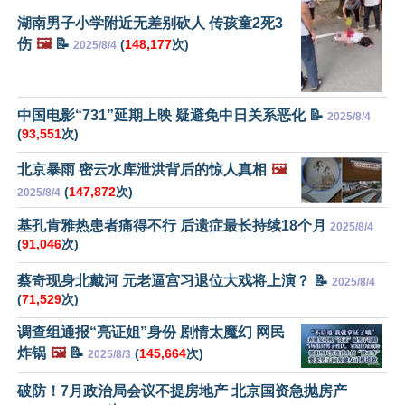
湖南男子小学附近无差别砍人 传孩童2死3
伤
🖼️
📝
(
148,177
次)
2025/8/4
中国电影“731”延期上映 疑避免中日关系恶化 📝
2025/8/4
(
93,551
次)
北京暴雨 密云水库泄洪背后的惊人真相
🖼️
(
147,872
次)
2025/8/4
基孔肯雅热患者痛得不行 后遗症最长持续18个月
2025/8/4
(
91,046
次)
蔡奇现身北戴河 元老逼宫习退位大戏将上演？ 📝
2025/8/4
(
71,529
次)
调查组通报“亮证姐”身份 剧情太魔幻 网民
炸锅
🖼️
📝
(
145,664
次)
2025/8/3
破防！7月政治局会议不提房地产 北京国资急抛房产