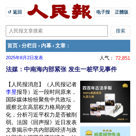
↺ 返回 
电子报
正體版
首页
分栏目
内幕
文章
›
›
›
：
2025年8月2日
发表
人气：
72,851
法媒：中南海内部紧张 发生一桩罕见事件
【人民报消息】（人民报记者
李昱
报导）近一段时间原来，
国际媒体纷纷聚焦中共政坛，
观察北京高层权力格局的变
化，分析习近平权力是否被削
弱。法国《回声报》近日发表
文章揭示中共内部因经济与政