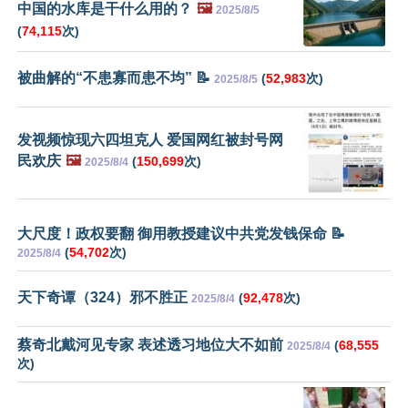
中国的水库是干什么用的？
🖼️
2025/8/5
(
74,115
次)
被曲解的“不患寡而患不均” 📝
(
52,983
次)
2025/8/5
发视频惊现六四坦克人 爱国网红被封号网
民欢庆
🖼️
(
150,699
次)
2025/8/4
大尺度！政权要翻 御用教授建议中共党发钱保命 📝
(
54,702
次)
2025/8/4
天下奇谭（324）邪不胜正
(
92,478
次)
2025/8/4
蔡奇北戴河见专家 表述透习地位大不如前
(
68,555
2025/8/4
次)