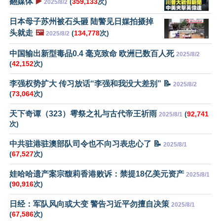
翻媒体
▶️
(
359,133
次)
2025/8/2
日本母子苏州被石头砸 陆警见日媒拍摄掉
头就走
🖼️
(
134,778
次)
2025/8/2
中国输出新型毒品0.4 毫克致命 欧洲已数百人死
2025/8/2
(
42,152
次)
李强权势扩大 传习放话“李强和我没大差别” 📝
2025/8/2
(
73,064
次)
天下奇谭（323）雩祭之礼与古代帝王祈雨
(
92,741
2025/8/1
次)
中共驻港驻澳部队司令也不向习表忠心了 📝
2025/8/1
(
67,527
次)
娃哈哈遗产案宗馥莉香港败诉：禁提18亿美元资产
2025/8/1
(
90,916
次)
日经：军队风向或大变 警告习近平勿擅自决策
2025/8/1
(
67,586
次)