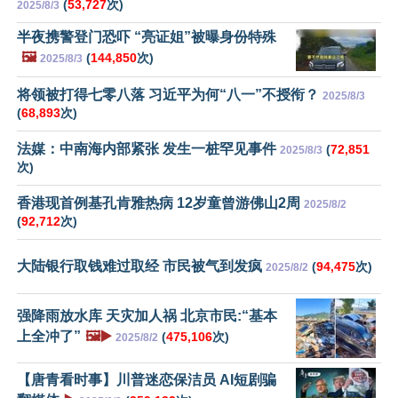
(
53,727
次)
2025/8/3
半夜携警登门恐吓 “亮证姐”被曝身份特殊
🖼️
(
144,850
次)
2025/8/3
将领被打得七零八落 习近平为何“八一”不授衔？
2025/8/3
(
68,893
次)
法媒：中南海内部紧张 发生一桩罕见事件
(
72,851
2025/8/3
次)
香港现首例基孔肯雅热病 12岁童曾游佛山2周
2025/8/2
(
92,712
次)
大陆银行取钱难过取经 市民被气到发疯
(
94,475
次)
2025/8/2
强降雨放水库 天灾加人祸 北京市民:“基本
上全冲了”
🖼️▶️
(
475,106
次)
2025/8/2
【唐青看时事】川普迷恋保洁员 AI短剧骗