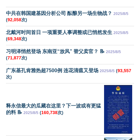
中共在韩国建基因分析公司 酝酿另一场生物战？
2025/8/5
(
92,058
次)
北戴河时间首日 一项重要人事调整或已悄然发生
2025/8/5
(
69,348
次)
习明泽悄然登场 东南亚“放风” 替父卖官？ 📝
2025/8/5
(
71,877
次)
广东基孔肯雅热超7500例 连花清瘟又登场
(
93,557
2025/8/5
次)
释永信最大的瓜藏在这里？下一波或有更猛
的料 📝
(
160,738
次)
2025/8/5