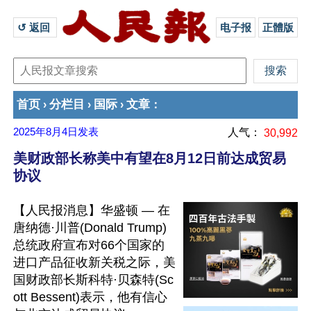
↺ 返回 
电子报
正體版
首页
分栏目
国际
文章
›
›
›
：
2025年8月4日
发表
人气：
30,992
美财政部长称美中有望在8月12日前达成贸易
协议
【人民报消息】华盛顿 — 在
唐纳德·川普(Donald Trump)
总统政府宣布对66个国家的
进口产品征收新关税之际，美
国财政部长斯科特·贝森特(Sc
ott Bessent)表示，他有信心