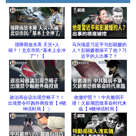
强降雨放水库 天灾+人
马兴瑞是习近平与彭丽媛的
祸？！北京市民:“基本上全冲
人？彭丽媛都保不了他？习
了”！【
近平的人出事了？
政治局会议出现空椅子？！
收缴护照？！中共脆弱不
出境禁令吓跑外商投资【 #晓
堪！欠薪潮恐致革命时代来
坤话时局 】｜
临【 #晓坤话时局 】