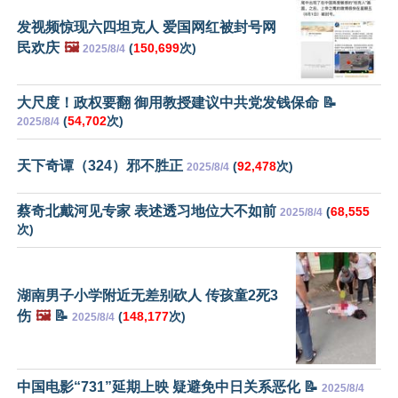
发视频惊现六四坦克人 爱国网红被封号网
民欢庆
🖼️
(
150,699
次)
2025/8/4
大尺度！政权要翻 御用教授建议中共党发钱保命 📝
(
54,702
次)
2025/8/4
天下奇谭（324）邪不胜正
(
92,478
次)
2025/8/4
蔡奇北戴河见专家 表述透习地位大不如前
(
68,555
2025/8/4
次)
湖南男子小学附近无差别砍人 传孩童2死3
伤
🖼️
📝
(
148,177
次)
2025/8/4
中国电影“731”延期上映 疑避免中日关系恶化 📝
2025/8/4