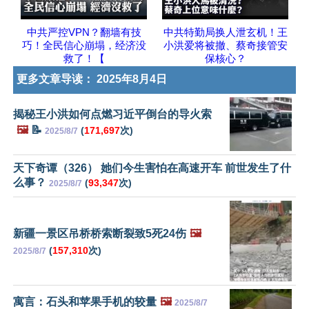
中共严控VPN？翻墙有技
中共特勤局换人泄玄机！王
巧！全民信心崩塌，经济没
小洪爱将被撤、蔡奇接管安
救了！【
保核心？
更多文章导读：
2025年8月4日
揭秘王小洪如何点燃习近平倒台的导火索
🖼️
📝
(
171,697
次)
2025/8/7
天下奇谭（326） 她们今生害怕在高速开车 前世发生了什
么事？
(
93,347
次)
2025/8/7
新疆一景区吊桥桥索断裂致5死24伤
🖼️
(
157,310
次)
2025/8/7
寓言：石头和苹果手机的较量
🖼️
2025/8/7