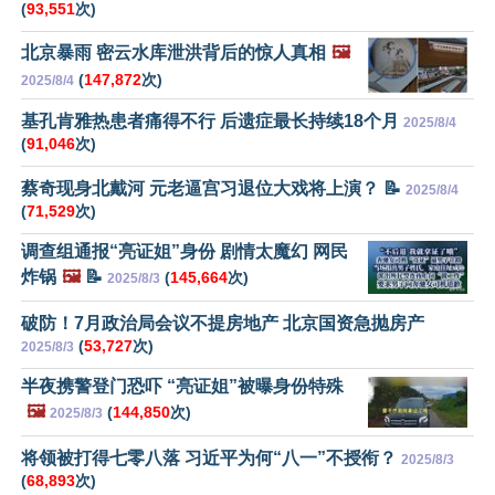
(
93,551
次)
北京暴雨 密云水库泄洪背后的惊人真相
🖼️
(
147,872
次)
2025/8/4
基孔肯雅热患者痛得不行 后遗症最长持续18个月
2025/8/4
(
91,046
次)
蔡奇现身北戴河 元老逼宫习退位大戏将上演？ 📝
2025/8/4
(
71,529
次)
调查组通报“亮证姐”身份 剧情太魔幻 网民
炸锅
🖼️
📝
(
145,664
次)
2025/8/3
破防！7月政治局会议不提房地产 北京国资急抛房产
(
53,727
次)
2025/8/3
半夜携警登门恐吓 “亮证姐”被曝身份特殊
🖼️
(
144,850
次)
2025/8/3
将领被打得七零八落 习近平为何“八一”不授衔？
2025/8/3
(
68,893
次)