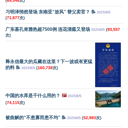
(
69,348
次)
习明泽悄然登场 东南亚“放风” 替父卖官？ 📝
2025/8/5
(
71,877
次)
广东基孔肯雅热超7500例 连花清瘟又登场
(
93,557
2025/8/5
次)
释永信最大的瓜藏在这里？下一波或有更猛
的料 📝
(
160,738
次)
2025/8/5
中国的水库是干什么用的？
🖼️
2025/8/5
(
74,115
次)
被曲解的“不患寡而患不均” 📝
(
52,983
次)
2025/8/5