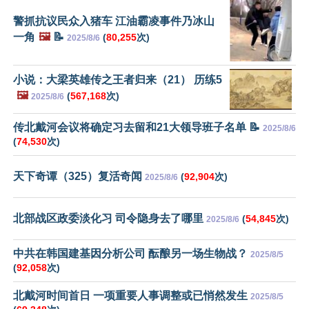
警抓抗议民众入猪车 江油霸凌事件乃冰山
一角
🖼️
📝
(
80,255
次)
2025/8/6
小说：大梁英雄传之王者归来（21） 历练5
🖼️
(
567,168
次)
2025/8/6
传北戴河会议将确定习去留和21大领导班子名单 📝
2025/8/6
(
74,530
次)
天下奇谭（325）复活奇闻
(
92,904
次)
2025/8/6
北部战区政委淡化习 司令隐身去了哪里
(
54,845
次)
2025/8/6
中共在韩国建基因分析公司 酝酿另一场生物战？
2025/8/5
(
92,058
次)
北戴河时间首日 一项重要人事调整或已悄然发生
2025/8/5