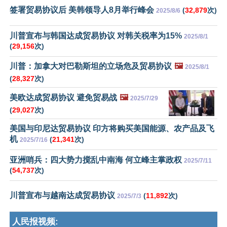
签署贸易协议后 美韩领导人8月举行峰会
(
32,879
次)
2025/8/6
川普宣布与韩国达成贸易协议 对韩关税率为15%
2025/8/1
(
29,156
次)
川普：加拿大对巴勒斯坦的立场危及贸易协议
🖼️
2025/8/1
(
28,327
次)
美欧达成贸易协议 避免贸易战
🖼️
2025/7/29
(
29,027
次)
美国与印尼达贸易协议 印方将购买美国能源、农产品及飞
机
(
21,341
次)
2025/7/16
亚洲哨兵：四大势力搅乱中南海 何立峰主掌政权
2025/7/11
(
54,737
次)
川普宣布与越南达成贸易协议
(
11,892
次)
2025/7/3
人民报视频: