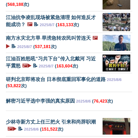
(
568,188
次)
江油抗争凌乱现场被紧急清理 如何造反才
能成功？
🖼️
📝
(
163,133
次)
2025/8/7
南方水灾北方旱 旱涝急转农民叫苦连天
🖼️
▶️
📝
(
537,181
次)
2025/8/7
江油百姓怒吼“习共下台”传入北戴河 习近
平震怒
🖼️▶️
📝
(
163,604
次)
2025/8/7
研判北京即将攻台 日本彻底重回军事化的道路
2025/8/6
(
53,822
次)
解密习近平选中李强的真实原因
(
76,423
次)
2025/8/6
少林寺新方丈上任三把火 引来和尚辞职潮
🖼️▶️
📝
(
151,522
次)
2025/8/6