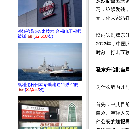
从娘胎里出来
习，继续发钱，
元，让大家站在
涉嫌盗取2奈米技术 台积电工程师
墙内这则翟东
被抓
🖼️
(
32,558
次)
2022年，中
时刻，打击互
翟东升暗批当
澳洲选择日本帮助建造11艘军舰
为什么墙内此时
🖼️
(
32,952
次)
首先，中共目
自杀、年轻人
件公安的通报