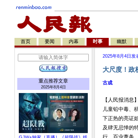
首页
要闻
内幕
时事
幽默
2025年8月4日
发
大尺度！政
重点推荐文章
古成
2025年8月4日
【人民报消息
儿童铅中毒、
下正热的亮证
及肆无忌惮的
行，百业萧条
GJW+独家［直播］《超限战》线