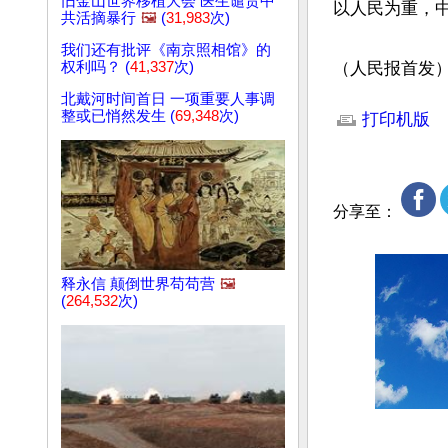
旧金山世界移植大会 医生谴责中
以人民为重，中
共活摘暴行
🖼️
(
31,983
次)
我们还有批评《南京照相馆》的
权利吗？ (
41,337
次)
（人民报首发
文章网址: http://w
北戴河时间首日 一项重要人事调
整或已悄然发生 (
69,348
次)
打印机版
分享至：
释永信 颠倒世界苟苟营
🖼️
(
264,532
次)