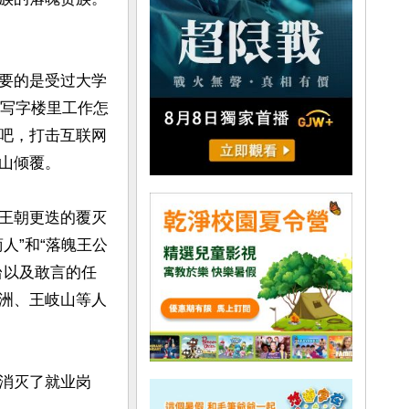
要的是受过大学
后写字楼里工作怎
吧，打击互联网
倾覆。

王朝更迭的覆灭
人”和“落魄王公
台以及敢言的任
洲、王岐山等人
消灭了就业岗