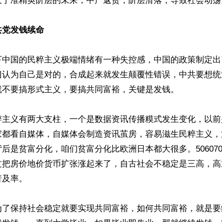
灭了准精英阶层的未来，中产返贫，阶层滑落，导致社会动荡。
共党发钱续命
下中国的民粹主义极端情绪有一种失控感，中国的政策制定出
门认为自己是对的，合成起来就发生颠覆性错误，中共要想统
不要搞形式主义，要搞共同富裕，关键是发钱。

粹主义有两大支柱，一个是数据资讯传播糢式发生变化，以前
家都看自媒体，自媒体会制造资讯茧房，容易滋生民粹主义，
后是贫富分化，咱们贫富分化比欧洲日本都大很多。50607
过把房价地价货币扩张涨起来了，自古社会不稳定是三高，高
及率。

为了保持社会稳定就要实现共同富裕，如何共同富裕，就是要