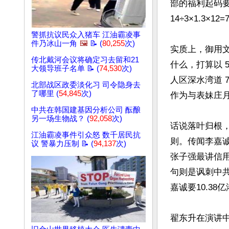
部的福利起码
14÷3×1.3×1
警抓抗议民众入猪车 江油霸凌事
件乃冰山一角
🖼️
📝 (
80,255
次)
实质上，御用
传北戴河会议将确定习去留和21
什么，打算以 
大领导班子名单 📝 (
74,530
次)
人区深水湾道 7
北部战区政委淡化习 司令隐身去
了哪里 (
54,845
次)
作为与表妹庄
中共在韩国建基因分析公司 酝酿
另一场生物战？ (
92,058
次)
话说落叶归根
江油霸凌事件引众怒 数千居民抗
则。传闻李嘉诚
议 警暴力压制 📝 (
94,137
次)
张子强最讲信
句则是讽刺中共
嘉诚要10.3
翟东升在演讲