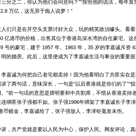
要三分之二，你认为他们会同意吗？”“按照他的说法，每年发
2=72.8 万亿，这无异于痴人说梦！”

文人们只是在开空头支票讨好大众，玩的精英政治噱头。看看
50 亿港币的价格，出售其位于香港岛深水湾的自住豪宅。这
9 号的豪宅，建于 1957 年。1963 年，35 岁的李嘉诚斥资 
月明的婚房。此后，这里便成为了李嘉诚生活与事业的重要据点
，李嘉诚为何把自己老宅都卖掉！因为他看明白了共匪实在是
讲了两句话，意味深长，一句是“以后香港就是你们的了”“
用。”前一句话的意思是摆明要和中共割席，不惜从香港卖掉
连绑匪张子强都不如。张子强1996年绑架了李嘉诚长子李
8亿港币赎金，李嘉诚给了，张子强放人，李泽钜毫发未伤。

中讲，共产党就是要以人民为中心，保护人民。网友评论，真