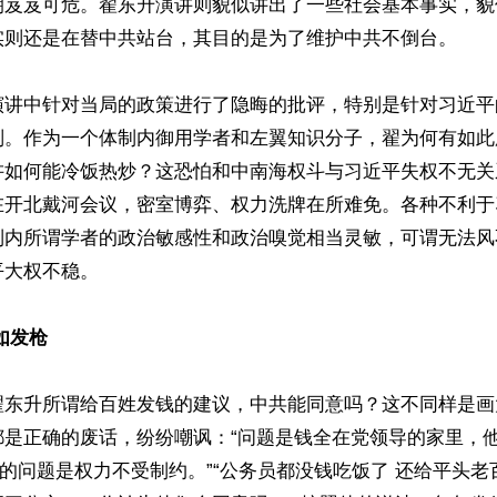
朝岌岌可危。翟东升演讲则貌似讲出了一些社会基本事实，貌
实则还是在替中共站台，其目的是为了维护中共不倒台。

演讲中针对当局的政策进行了隐晦的批评，特别是针对习近平
判。作为一个体制内御用学者和左翼知识分子，翟为何有如此
讲如何能冷饭热炒？这恐怕和中南海权斗与习近平失权不无关
在开北戴河会议，密室博弈、权力洗牌在所难免。各种不利于
制内所谓学者的政治敏感性和政治嗅觉相当灵敏，可谓无法风
大权不稳。

如发枪
翟东升所谓给百姓发钱的建议，中共能同意吗？这不同样是画
都是正确的废话，纷纷嘲讽：“问题是钱全在党领导的家里，
大的问题是权力不受制约。”“公务员都没钱吃饭了 还给平头老