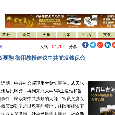
国际
奇闻
灾祸
万象
生活
文化
人气：
54,702
分享：
表
权要翻 御用教授建议中共党发钱保命
】近期，中共社会频现重大舆情事件，从天水
杭州居民喝粪，再到东北大学6学生遇难和当
姐事件，民众对中共执政的无能、官员贪腐以
特权厌烦到了难以忍受的境地，伴随著经济下
，失业人员激增，社会矛盾集中爆发，社会动