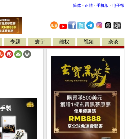
简体
-
正體
-
手机版
-
电子报
专题
寰宇
维权
视频
杂谈