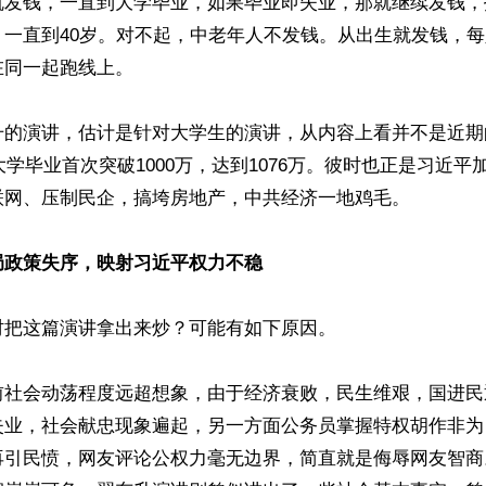
就发钱，一直到大学毕业，如果毕业即失业，那就继续发钱，
一直到40岁。对不起，中老年人不发钱。从出生就发钱，每人
同一起跑线上。

升的演讲，估计是针对大学生的演讲，从内容上看并不是近期
国大学毕业首次突破1000万，达到1076万。彼时也正是习近
联网、压制民企，搞垮房地产，中共经济一地鸡毛。

局政策失序，映射习近平权力不稳
把这篇演讲拿出来炒？可能有如下原因。

前社会动荡程度远超想象，由于经济衰败，民生维艰，国进民
失业，社会献忠现象遍起，另一方面公务员掌握特权胡作非为
再引民愤，网友评论公权力毫无边界，简直就是侮辱网友智商