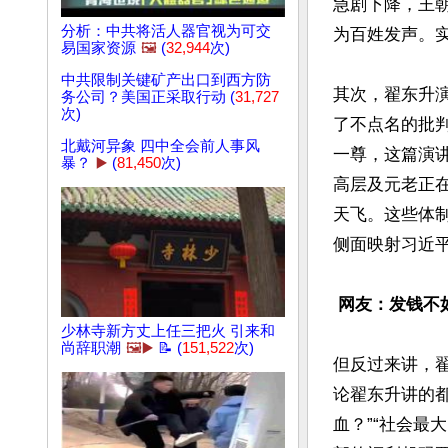
急剧下降，王
分析：中共将活人器官视为可交
为百姓发声。
易国家资源
🖼️
(
32,944
次)
中共限制关键矿产出口到西方防
其次，翟东升
务公司？美国正采取行动 (
31,727
次)
了不点名的批
北戴河异象 四中全会前人事风
一尊，这篇演
暴？
▶️
(
81,450
次)
高层及元老正
天飞。这些体
侧面映射习近平
 网友：发钱不
少林寺新方丈上任三把火 引来和
尚辞职潮
🖼️▶️
📝 (
151,522
次)
但反过来讲，
论翟东升讲的
血？”“社会最