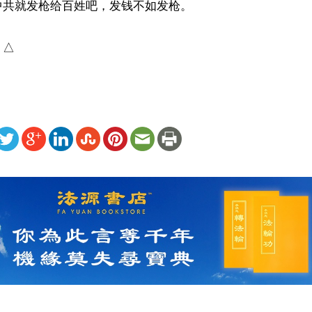
共就发枪给百姓吧，发钱不如发枪。

）△
ww.renminbao.com/rmb/articles/2025/8/4/91682.html