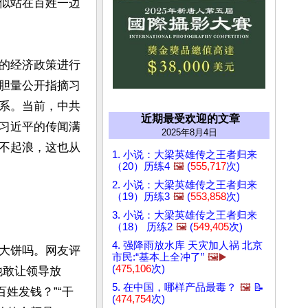
似站在百姓一边
的经济政策进行
胆量公开指摘习
系。当前，中共
近期最受欢迎的文章
习近平的传闻满
2025年8月4日
不起浪，这也从
1. 小说：大梁英雄传之王者归来
（20）历练4
🖼️
(
555,717
次)
2. 小说：大梁英雄传之王者归来
（19）历练3
🖼️
(
553,858
次)
3. 小说：大梁英雄传之王者归来
（18） 历练2
🖼️
(
549,405
次)
4. 强降雨放水库 天灾加人祸 北京
大饼吗。网友评
市民:“基本上全冲了”
🖼️▶️
(
475,106
次)
他敢让领导放
5. 在中国，哪样产品最毒？
🖼️
📝
百姓发钱？”“干
(
474,754
次)