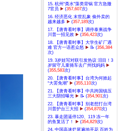
15. 杭州“粪水”藻类背锅 官方急撤
7官员
▶️
(
357,607
次)
16. 经济恶化 末世乱象 偷外卖的
越来越多
▶️
(
357,189
次)
17. 【唐青看时事】调停泰柬战争
川普一招见效
▶️
(
356,423
次)
18. 【唐青看时事】大学生矿厂遇
难 官方一语惹众怒
▶️
📝 (
356,384
次)
19. 3岁娃写对联引发热议 泪目！3
岁留守儿童骑车去广州找妈妈
▶️
(
355,583
次)
20. 【唐青看时事】台湾为何掀起
“大罢免潮”
▶️
(
355,110
次)
21. 【唐青看时事】中共跨国镇压
三大阴招曝光
▶️
📝 (
354,901
次)
22. 【唐青看时事】别老想打台湾
川普护台三大招
▶️
(
354,870
次)
23. 暴走团逼停120、119 冻一年
的鱼复活了！
▶️
(
354,829
次)
24. 中国高速烂尾遍地开花 百姓为