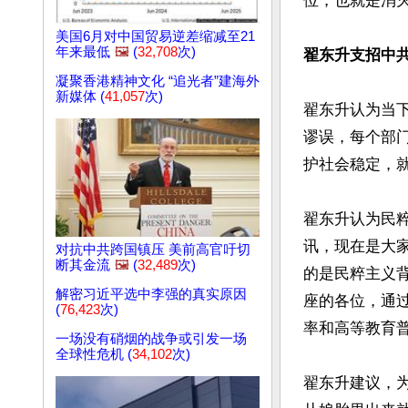
位，也就是消
美国6月对中国贸易逆差缩减至21
年来最低
🖼️
(
32,708
次)
翟东升支招中
凝聚香港精神文化 “追光者”建海外
新媒体 (
41,057
次)
翟东升认为当
谬误，每个部
护社会稳定，就
翟东升认为民
讯，现在是大
对抗中共跨国镇压 美前高官吁切
断其金流
🖼️
(
32,489
次)
的是民粹主义背
解密习近平选中李强的真实原因
座的各位，通
(
76,423
次)
率和高等教育普
一场没有硝烟的战争或引发一场
全球性危机 (
34,102
次)
翟东升建议，