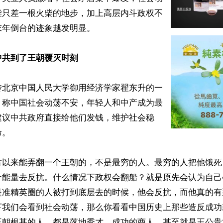
柴只差一根火柴的地步，加上高层内斗政权不
年倒台的迹象越发明显。

中共到了王朝覆灭时刻
传北京中国人民大学御用经济学家翟东升的一
，称中国社会动荡不安，年轻人和中产成为最
建议中共政府直接给他们发钱，维护社会稳
。

古以来能弄翻一个王朝的，不是最穷的人。最穷的人把他饿死
个能量去反抗。什么情况下政权会翻船？就是原先会认为自己
是准精英圈的人被打到底层去的时候，他会反抗，而他真的有
下我们会看到社会动荡，那么你看看中国历史上那些造反成功
王朝根基的人，都是落地秀才、成功的商人，甚至就是王公贵