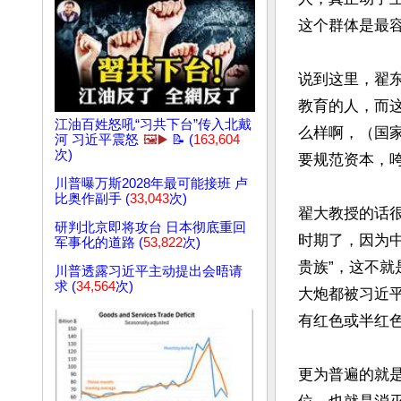
这个群体是最容
说到这里，翟
教育的人，而这
江油百姓怒吼“习共下台”传入北戴
么样啊，（国
河 习近平震怒
🖼️▶️
📝 (
163,604
次)
要规范资本，
川普曝万斯2028年最可能接班 卢
比奥作副手 (
33,043
次)
翟大教授的话
研判北京即将攻台 日本彻底重回
时期了，因为中
军事化的道路 (
53,822
次)
贵族”，这不
川普透露习近平主动提出会晤请
求 (
34,564
次)
大炮都被习近
有红色或半红色
更为普遍的就