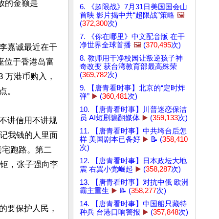
放的金额是
6. 《超限战》7月31日美国国会山
首映 影片揭中共“超限战”策略
🖼️
(
372,300
次)
7. 《你在哪里》中文配音版 在干
净世界全球首播
🖼️
(
370,495
次)
李嘉诚最近在干
8. 教师用干净校园让叛逆孩子神
座位于香港岛富
奇改变 获台湾教育部最高殊荣
(
369,782
次)
63 万港币购入，
9. 【唐青看时事】北京的“定时炸
。

弹”
▶️
(
360,481
次)
10. 【唐青看时事】川普迷恋保洁
员 AI短剧骗翻媒体
▶️
(
359,133
次)
不讲信用不讲规
11. 【唐青看时事】中共垮台后怎
惦记我钱的人里面
样 美国剧本已备好
▶️
📝 (
358,410
次)
老宅跑路。第二
12. 【唐青看时事】日本政坛大地
泽钜，张子强向李
震 右翼小党崛起
▶️
(
358,287
次)
13. 【唐青看时事】对抗中俄 欧洲
霸主重生
▶️
📝 (
358,277
次)
14. 【唐青看时事】中国船只藏特
的要保护人民，
种兵 台港口响警报
▶️
(
357,848
次)