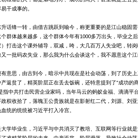
易干成事的。

东升话锋一转，由借古跳跃到喻今，称更重要的是江山稳固需
个群体越来越多，这个群体今年有1000多万出头，毕业之
家）打击这个课外辅导，双减，咵，大几百万人失业吧，转岗
咵又一批码农失业，那么我为什么会谈这个，我不愿意这个江山
很有意思，由古到今，暗示中共现在是社会动荡，到了历史上
产返贫了，精英阶层正在丢去饭碗，还特意提到了“成功的商
就是指中共打击民营企业家吗，当年马云的蚂蚁金福、滴滴平
平政权收拾了，落魄王公贵族就是在影射红二代，刘源、刘亚
血统的统统被习近平打入冷宫。

是大学毕业生，习近平与中共消灭了教培、互联网等行业就是