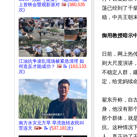
上首映会暨观影派对
🖼️
(
380,535
荡已经到了干
次)
稳，中共王朝末
御用教授暗示
日前，网上热
江油抗争凌乱现场被紧急清理 如
则大尺度演讲
何造反才能成功？
🖼️
📝 (
163,133
次)
不稳定人群，
定，给党妈续命
翟东升称，自
身，他没有那
那个群体，就
南方水灾北方旱 旱涝急转农民叫
抗。这种情况
苦连天
🖼️▶️
📝 (
537,181
次)
人，真正动了