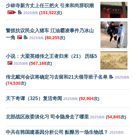
少林寺新方丈上任三把火 引来和尚辞职潮
🖼️▶️
📝
(
151,522
次)
2025/8/6
警抓抗议民众入猪车 江油霸凌事件乃冰山
一角
🖼️
📝
(
80,255
次)
2025/8/6
小说：大梁英雄传之王者归来（21） 历练5
🖼️
(
567,168
次)
2025/8/6
传北戴河会议将确定习去留和21大领导班子名单 📝
2025/8/6
(
74,530
次)
天下奇谭（325）复活奇闻
(
92,904
次)
2025/8/6
北部战区政委淡化习 司令隐身去了哪里
(
54,845
次)
2025/8/6
中共在韩国建基因分析公司 酝酿另一场生物战？
2025/8/5