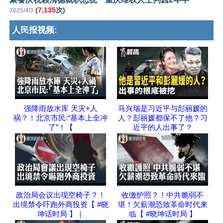
(
7,135
次)
2025/4/3
人民报视频:
强降雨放水库 天灾+人
马兴瑞是习近平与彭丽媛的
祸？！北京市民:“基本上全冲
人？彭丽媛都保不了他？习
了”！【
近平的人出事了？
政治局会议出现空椅子？！
收缴护照？！中共脆弱不
出境禁令吓跑外商投资【 #晓
堪！欠薪潮恐致革命时代来
坤话时局 】｜
临【 #晓坤话时局 】