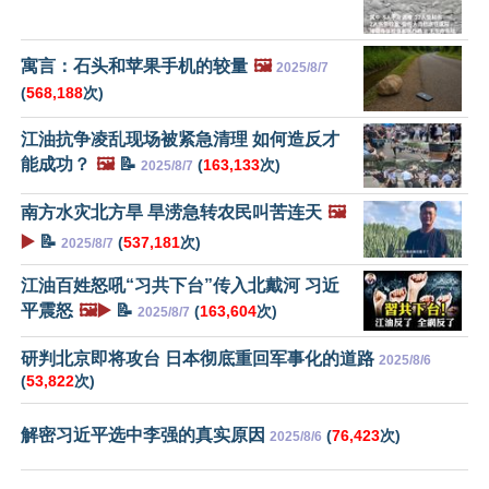
寓言：石头和苹果手机的较量
🖼️
2025/8/7
(
568,188
次)
江油抗争凌乱现场被紧急清理 如何造反才
能成功？
🖼️
📝
(
163,133
次)
2025/8/7
南方水灾北方旱 旱涝急转农民叫苦连天
🖼️
▶️
📝
(
537,181
次)
2025/8/7
江油百姓怒吼“习共下台”传入北戴河 习近
平震怒
🖼️▶️
📝
(
163,604
次)
2025/8/7
研判北京即将攻台 日本彻底重回军事化的道路
2025/8/6
(
53,822
次)
解密习近平选中李强的真实原因
(
76,423
次)
2025/8/6