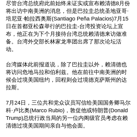
尽管台湾总统府此前始终未证实或宣布赖清德8月份
将出访中南美洲的消息，但是巴拉圭总统圣地亚哥·
培尼亚·帕拉西奥斯(Santiago Peña Palacios)7月15
日在首都亚松森举行的巴拉圭-台湾投资论坛上宣
布，他正在为下个月接待台湾总统赖清德来访做准
备。台湾外交部长林家龙率团出席了那次论坛活
动。

台湾媒体此前报道说，除了巴拉圭以外，赖清德也
将访问危地马拉和伯利兹。他在前往中南美洲的时
候会过境美国纽约，回程则会过境德克萨斯州的达
拉斯。

7月24日，三位共和党众议员写信给美国国务卿马尔
科·卢比奥(Marco Rubio)，敦促他或特朗普(Donald 
Trump)总统行政当局的另一位内阁级官员考虑在赖
清德过境美国期间亲自与他会面。
