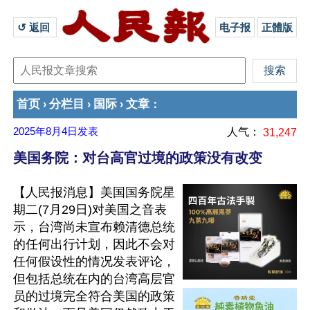
↺ 返回 
电子报
正體版
首页
分栏目
国际
文章
›
›
›
：
2025年8月4日
发表
人气：
31,247
美国务院：对台高官过境的政策没有改变
【人民报消息】美国国务院星
期二(7月29日)对美国之音表
示，台湾尚未宣布赖清德总统
的任何出行计划，因此不会对
任何假设性的情况发表评论，
但包括总统在内的台湾高层官
员的过境完全符合美国的政策