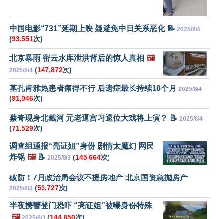
中国电影“731”延期上映 疑避免中日关系恶化 📝
2025/8/4
(
93,551
次)
北京暴雨 密云水库泄洪背后的惊人真相
🖼️
(
147,872
次)
2025/8/4
基孔肯雅热患者痛得不行 后遗症最长持续18个月
2025/8/4
(
91,046
次)
蔡奇现身北戴河 元老逼宫习退位大戏将上演？ 📝
2025/8/4
(
71,529
次)
调查组通报“亮证姐”身份 剧情太魔幻 网民
炸锅
🖼️
📝
(
145,664
次)
2025/8/3
破防！7月政治局会议不提房地产 北京国资急抛房产
(
53,727
次)
2025/8/3
半夜携警登门恐吓 “亮证姐”被曝身份特殊
🖼️
(
144,850
次)
2025/8/3