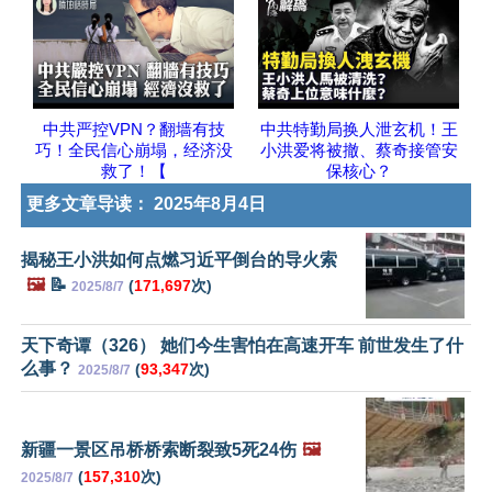
中共严控VPN？翻墙有技
中共特勤局换人泄玄机！王
巧！全民信心崩塌，经济没
小洪爱将被撤、蔡奇接管安
救了！【
保核心？
更多文章导读：
2025年8月4日
揭秘王小洪如何点燃习近平倒台的导火索
🖼️
📝
(
171,697
次)
2025/8/7
天下奇谭（326） 她们今生害怕在高速开车 前世发生了什
么事？
(
93,347
次)
2025/8/7
新疆一景区吊桥桥索断裂致5死24伤
🖼️
(
157,310
次)
2025/8/7