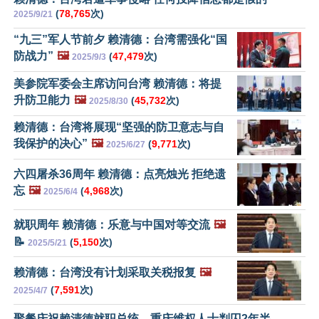
(
78,765
次)
2025/9/21
“九三”军人节前夕 赖清德：台湾需强化“国
防战力”
🖼️
(
47,479
次)
2025/9/3
美参院军委会主席访问台湾 赖清德：将提
升防卫能力
🖼️
(
45,732
次)
2025/8/30
赖清德：台湾将展现“坚强的防卫意志与自
我保护的决心”
🖼️
(
9,771
次)
2025/6/27
六四屠杀36周年 赖清德：点亮烛光 拒绝遗
忘
🖼️
(
4,968
次)
2025/6/4
就职周年 赖清德：乐意与中国对等交流
🖼️
📝
(
5,150
次)
2025/5/21
赖清德：台湾没有计划采取关税报复
🖼️
(
7,591
次)
2025/4/7
聚餐庆祝赖清德就职总统 重庆维权人士判囚2年半