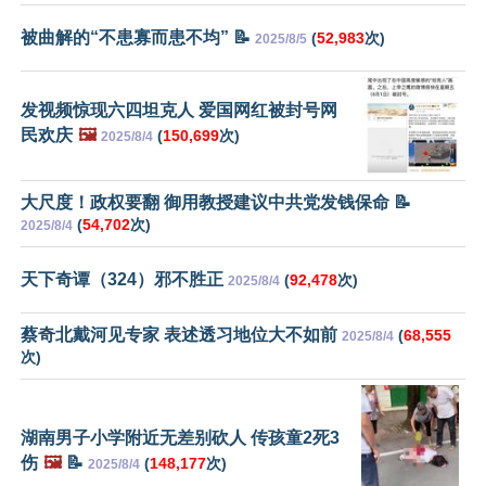
被曲解的“不患寡而患不均” 📝
(
52,983
次)
2025/8/5
发视频惊现六四坦克人 爱国网红被封号网
民欢庆
🖼️
(
150,699
次)
2025/8/4
大尺度！政权要翻 御用教授建议中共党发钱保命 📝
(
54,702
次)
2025/8/4
天下奇谭（324）邪不胜正
(
92,478
次)
2025/8/4
蔡奇北戴河见专家 表述透习地位大不如前
(
68,555
2025/8/4
次)
湖南男子小学附近无差别砍人 传孩童2死3
伤
🖼️
📝
(
148,177
次)
2025/8/4