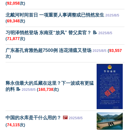
(
92,058
次)
北戴河时间首日 一项重要人事调整或已悄然发生
2025/8/5
(
69,348
次)
习明泽悄然登场 东南亚“放风” 替父卖官？ 📝
2025/8/5
(
71,877
次)
广东基孔肯雅热超7500例 连花清瘟又登场
(
93,557
2025/8/5
次)
释永信最大的瓜藏在这里？下一波或有更猛
的料 📝
(
160,738
次)
2025/8/5
中国的水库是干什么用的？
🖼️
2025/8/5
(
74,115
次)