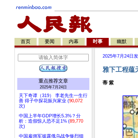
首页
要闻
内幕
时事
幽默
2025年7月24日
雅下工程蕴
重点推荐文章
蒂 紫
2025年7月24日
天下奇谭（319） 李老先生一生行
善 得子中探花振兴家业 (
90,072
次)
中国上半年GDP增长5.3%？分
析：造假惊人恐不足1% (
89,770
次)
中国雇佣军披露俄乌战争惨烈细