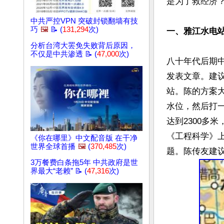
是为了救经济？
中共严控VPN 突破封锁翻墙有技
巧
🖼️
📝 (
131,294
次)
一、雅江水电
分析台湾大罢免失败背后原因，
不仅是中共渗透 📝 (
47,000
次)
八十年代后期
发表文章。建
站。陈的方案
水位，然后打一
达到2300多
《工程科学》
《你在哪里》中文配音版 在干净
世界全球首播
🖼️
(
370,485
次)
3万餐费白条拖5年 中共政府是世
界最大“老赖” 📝 (
47,316
次)