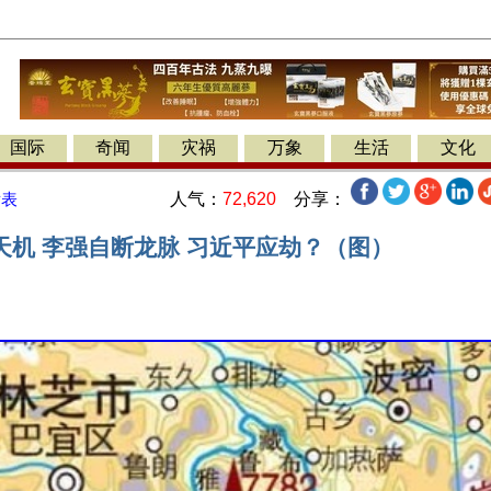
国际
奇闻
灾祸
万象
生活
文化
人气：
72,620
分享：
发表
天机 李强自断龙脉 习近平应劫？（图）