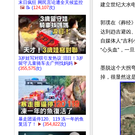
末日疯狂 网民言论遭全天候监控
建立世纪大水电
🖼️
📝 (
124,107
次)
郭璞在《葬经
达到趋吉避凶
自媒体人“吉
“心头血”，一
3岁娃写对联引发热议 泪目！3岁
留守儿童骑车去广州找妈妈
▶️
墨脱这个大拐
(
355,575
次)
暴走团逼停120、119 冻一年的鱼
复活了！
▶️
(
354,822
次)