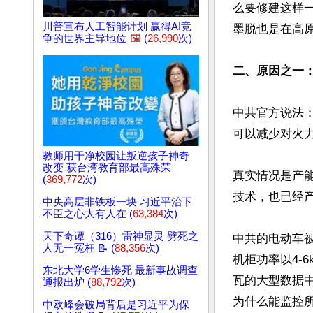
么要修建这样
川普宣布人工智能计划 赢得AI竞
墨脱也是在高原
争的世界主导地位
🖼️
(
26,990
次)
二、原因之一：
中共官方说法：
可以减少对火力
教师用干净校园让叛逆孩子神奇
改变 获台湾教育部最高殊荣
真实情况是产
(
369,772
次)
技术，也已经产
中央高层非铁板一块 习近平治下
不臣之心大有人在 (
63,384
次)
天下奇谭（316）雷神显灵 劈死之
中共的电动车被
人无一冤枉 📝 (
88,356
次)
机柜功率以4-6
东北大学6学生惨死 最新事故调查
瓦的大型数据中
通报出炉 (
88,792
次)
为什么能监控所
中欧峰会破局背后是习近平为保