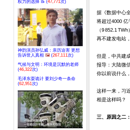
权力的选择 📝 (
47,771
次)
据《数据中心全
将超过4000 
（9 852.1
再不建发电站，
神韵演员孙弘威：亲历迫害 更想
告诉世人真相
🖼️
(
267,111
次)
但是，中共建
气候与文明：环境是沉默的老师
报导：大陆微
(
46,322
次)
你以前说什么
毛泽东耍诡计 要刘少奇一条命
(
62,951
次)
这样一来，习
相是这样吗？

三、原因之二