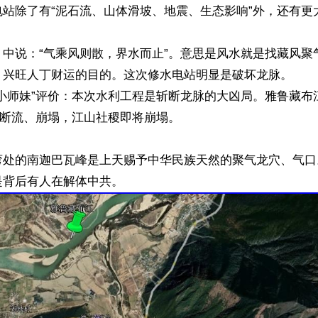
站除了有“泥石流、山体滑坡、地震、生态影响”外，还有更大
》中说：“气乘风则散，界水而止”。意思是风水就是找藏风聚
、兴旺人丁财运的目的。这次修水电站明显是破坏龙脉。

利小师妹”评价：本次水利工程是斩断龙脉的大凶局。雅鲁藏布
旦断流、崩塌，江山社稷即将崩塌。

弯处的南迦巴瓦峰是上天赐予中华民族天然的聚气龙穴、气口