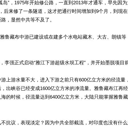
孤岛”，1975年开始修公路，一直到2013年才通车，早先因
月，后来修了一条隧道，这才把通行时间增加到9个月，到现
路，显然中共等不及了。

24年，雅鲁藏布中游已建设或在建多个水电站藏木、大古、朗镇等
19日，李强正式启动“雅江下游超级水坝工程”，并开始墨脱项目前
游上游水量不大，进入下游之前只有600亿立方米的径流量
，出峡谷已经变成1600亿立方米的净流量。雅鲁藏布江再
海的时候，径流量达到6400亿立方米，大陆只能掌握雅鲁
么不抗议，表现淡定？因为中共全部截流，对印度也没有什么