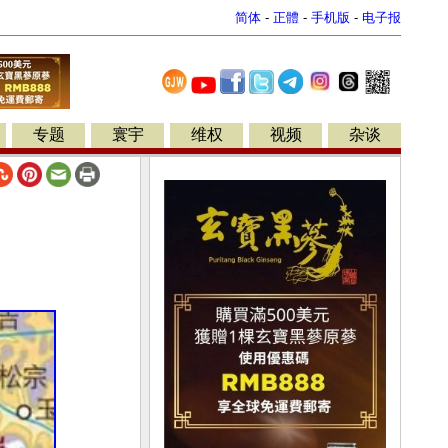
简体
-
正體
-
手机版
-
电子报
专题
寰宇
维权
视频
杂谈