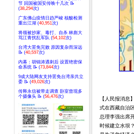
节 回国被国安传唤十几次 📝
(
38,294
次)
广东佛山疫情日趋严峻 核酸检测
重出江湖 (
40,951
次)
将领被抄家、毒打、自杀 林彪大
骂江青扰乱军队 (
54,102
次)
台湾大罢免完败 原因复杂而深远
📝 (
40,597
次)
内幕：胡锦涛遇刺后 设置绝密保
命系统 📝 (
73,844
次)
9成大陆网友支持罢免台湾亲共立
委 📝 (
49,026
次)
传释永信被带走调查 卧室曾现多
个摄像头 📝 (
56,476
次)
【人民报消息】
式在西藏自治
总理李强出席
时候建立水坝？