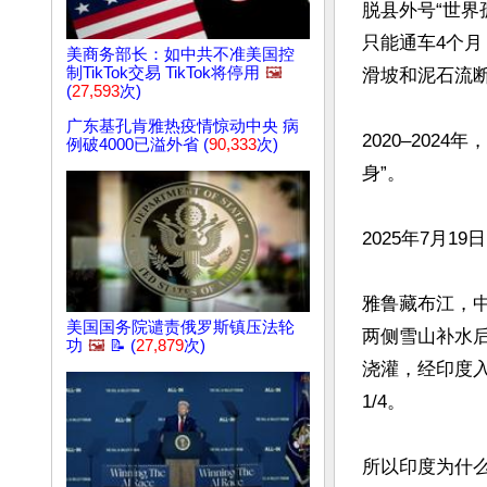
脱县外号“世界
只能通车4个
美商务部长：如中共不准美国控
制TikTok交易 TikTok将停用
🖼️
滑坡和泥石流断
(
27,593
次)
广东基孔肯雅热疫情惊动中央 病
2020–20
例破4000已溢外省 (
90,333
次)
身”。

2025年7月
雅鲁藏布江，中
美国国务院谴责俄罗斯镇压法轮
两侧雪山补水后
功
🖼️
📝 (
27,879
次)
浇灌，经印度入
1/4。

所以印度为什