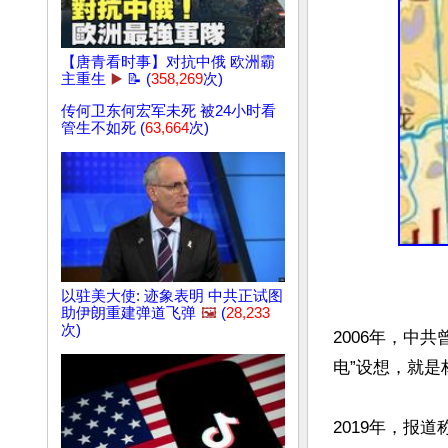
【唐青看时事】对抗中俄 欧洲霸
主重生
▶️
📝 (
358,269
次)
传何卫东何宏军未死 被24小时看
管生不如死 (
63,664
次)
以驻美大使: 迹象表明 中共正试图
助伊朗重建弹道飞弹
🖼️
(
28,233
次)
2006年，中
电”设想，就是
2019年，报道