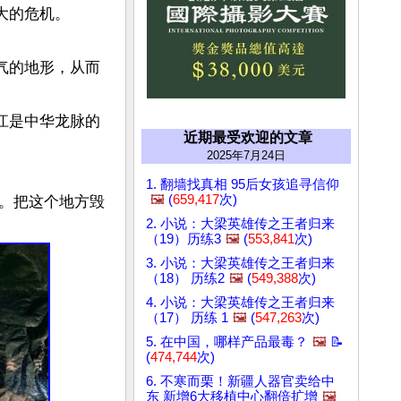
的危机。

气的地形，从而
江是中华龙脉的
近期最受欢迎的文章
2025年7月24日
1. 翻墙找真相 95后女孩追寻信仰
🖼️
(
659,417
次)
。把这个地方毁
2. 小说：大梁英雄传之王者归来
（19）历练3
🖼️
(
553,841
次)
3. 小说：大梁英雄传之王者归来
（18） 历练2
🖼️
(
549,388
次)
4. 小说：大梁英雄传之王者归来
（17） 历练 1
🖼️
(
547,263
次)
5. 在中国，哪样产品最毒？
🖼️
📝
(
474,744
次)
6. 不寒而栗！新疆人器官卖给中
东 新增6大移植中心翻倍扩增
🖼️