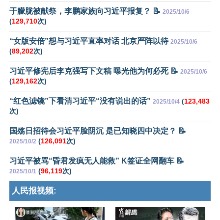
于朦胧被献祭，李鹏家族向习近平报复？ 📝
2025/10/6
(
129,710
次)
“女版安倍”想与习近平直率对话 北京严阵以待
2025/10/6
(
89,202
次)
习近平修宪后李克强写下文稿 曝光他为何必死 📝
2025/10/6
(
129,162
次)
“红色滤镜”下看清习近平“没有说出的话”
(
123,483
2025/10/4
次)
国殇日招待会习近平脸阴沉 是已知晓四中决定？ 📝
(
126,091
次)
2025/10/2
习近平被骂“昏君发疯无人能救” K签证全网翻车 📝
(
96,119
次)
2025/10/1
人民报视频: