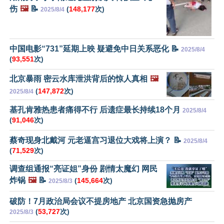
伤
🖼️
📝
(
148,177
次)
2025/8/4
中国电影“731”延期上映 疑避免中日关系恶化 📝
2025/8/4
(
93,551
次)
北京暴雨 密云水库泄洪背后的惊人真相
🖼️
(
147,872
次)
2025/8/4
基孔肯雅热患者痛得不行 后遗症最长持续18个月
2025/8/4
(
91,046
次)
蔡奇现身北戴河 元老逼宫习退位大戏将上演？ 📝
2025/8/4
(
71,529
次)
调查组通报“亮证姐”身份 剧情太魔幻 网民
炸锅
🖼️
📝
(
145,664
次)
2025/8/3
破防！7月政治局会议不提房地产 北京国资急抛房产
(
53,727
次)
2025/8/3