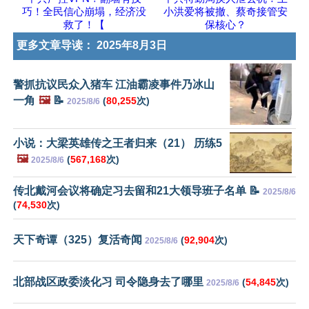
巧！全民信心崩塌，经济没
小洪爱将被撤、蔡奇接管安
救了！【
保核心？
更多文章导读：
2025年8月3日
警抓抗议民众入猪车 江油霸凌事件乃冰山
一角
🖼️
📝
(
80,255
次)
2025/8/6
小说：大梁英雄传之王者归来（21） 历练5
🖼️
(
567,168
次)
2025/8/6
传北戴河会议将确定习去留和21大领导班子名单 📝
2025/8/6
(
74,530
次)
天下奇谭（325）复活奇闻
(
92,904
次)
2025/8/6
北部战区政委淡化习 司令隐身去了哪里
(
54,845
次)
2025/8/6