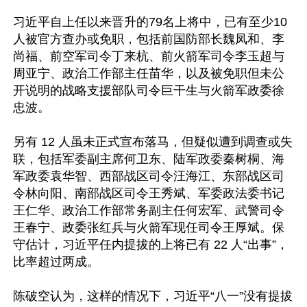
习近平自上任以来晋升的79名上将中，已有至少10
人被官方查办或免职，包括前国防部长魏凤和、李
尚福、前空军司令丁来杭、前火箭军司令李玉超与
周亚宁、政治工作部主任苗华，以及被免职但未公
开说明的战略支援部队司令巨干生与火箭军政委徐
忠波。

另有 12 人虽未正式宣布落马，但疑似遭到调查或失
联，包括军委副主席何卫东、陆军政委秦树桐、海
军政委袁华智、西部战区司令汪海江、东部战区司
令林向阳、南部战区司令王秀斌、军委政法委书记
王仁华、政治工作部常务副主任何宏军、武警司令
王春宁、政委张红兵与火箭军现任司令王厚斌。保
守估计，习近平任内提拔的上将已有 22 人“出事”，
比率超过两成。

陈破空认为，这样的情况下，习近平“八一”没有提拔