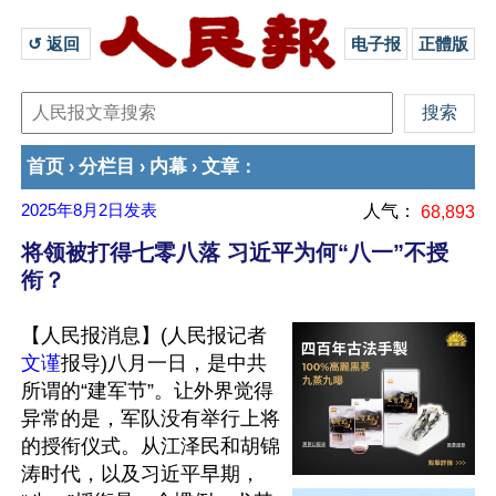
↺ 返回 
电子报
正體版
首页
分栏目
内幕
文章
›
›
›
：
2025年8月2日
发表
人气：
68,893
将领被打得七零八落 习近平为何“八一”不授
衔？
【人民报消息】(人民报记者
文谨
报导)八月一日，是中共
所谓的“建军节”。让外界觉得
异常的是，军队没有举行上将
的授衔仪式。从江泽民和胡锦
涛时代，以及习近平早期，