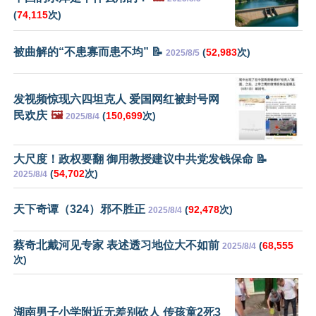
(
74,115
次)
被曲解的“不患寡而患不均” 📝
(
52,983
次)
2025/8/5
发视频惊现六四坦克人 爱国网红被封号网
民欢庆
🖼️
(
150,699
次)
2025/8/4
大尺度！政权要翻 御用教授建议中共党发钱保命 📝
(
54,702
次)
2025/8/4
天下奇谭（324）邪不胜正
(
92,478
次)
2025/8/4
蔡奇北戴河见专家 表述透习地位大不如前
(
68,555
2025/8/4
次)
湖南男子小学附近无差别砍人 传孩童2死3