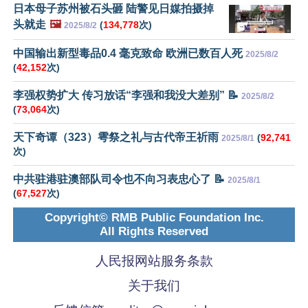
日本母子苏州被石头砸 陆警见日媒拍摄掉
头就走
🖼️
(
134,778
次)
2025/8/2
中国输出新型毒品0.4 毫克致命 欧洲已数百人死
2025/8/2
(
42,152
次)
李强权势扩大 传习放话“李强和我没大差别” 📝
2025/8/2
(
73,064
次)
天下奇谭（323）雩祭之礼与古代帝王祈雨
(
92,741
2025/8/1
次)
中共驻港驻澳部队司令也不向习表忠心了 📝
2025/8/1
(
67,527
次)
Copyright© RMB Public Foundation Inc.
All Rights Reserved
人民报网站服务条款
关于我们