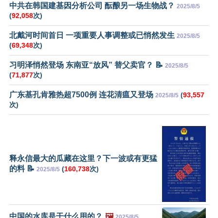
中共在韩国建基因分析公司 酝酿另一场生物战？
2025/8/5
(
92,058
次)
北戴河时间首日 一项重要人事调整或已悄然发生
2025/8/5
(
69,348
次)
习明泽悄然登场 东南亚“放风” 替父卖官？ 📝
2025/8/5
(
71,877
次)
广东基孔肯雅热超7500例 连花清瘟又登场
(
93,557
2025/8/5
次)
释永信最大的瓜藏在这里？下一波或有更猛
的料 📝
(
160,738
次)
2025/8/5
中国的水库是干什么用的？
🖼️
2025/8/5