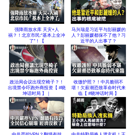
强降雨放水库 天灾+人
马兴瑞是习近平与彭丽媛的
祸？！北京市民:“基本上全冲
人？彭丽媛都保不了他？习
了”！【
近平的人出事了？
政治局会议出现空椅子？！
收缴护照？！中共脆弱不
出境禁令吓跑外商投资【 #晓
堪！欠薪潮恐致革命时代来
坤话时局 】｜
临【 #晓坤话时局 】
中共严控VPN？翻墙有技
中共特勤局换人泄玄机！王