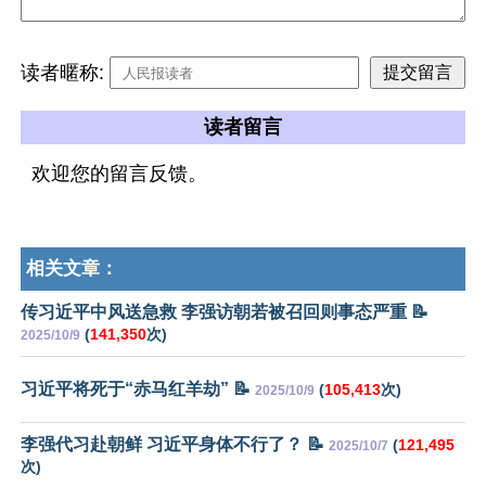
读者暱称:
读者留言
欢迎您的留言反馈。
相关文章：
传习近平中风送急救 李强访朝若被召回则事态严重 📝
(
141,350
次)
2025/10/9
习近平将死于“赤马红羊劫” 📝
(
105,413
次)
2025/10/9
李强代习赴朝鲜 习近平身体不行了？ 📝
(
121,495
2025/10/7
次)