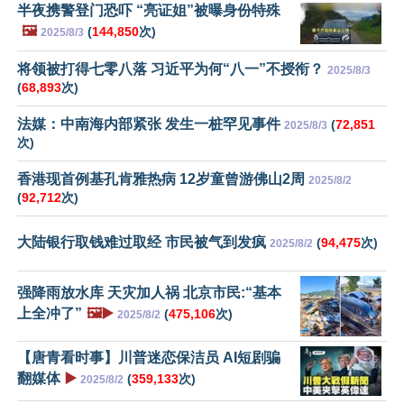
半夜携警登门恐吓 “亮证姐”被曝身份特殊
🖼️
(
144,850
次)
2025/8/3
将领被打得七零八落 习近平为何“八一”不授衔？
2025/8/3
(
68,893
次)
法媒：中南海内部紧张 发生一桩罕见事件
(
72,851
2025/8/3
次)
香港现首例基孔肯雅热病 12岁童曾游佛山2周
2025/8/2
(
92,712
次)
大陆银行取钱难过取经 市民被气到发疯
(
94,475
次)
2025/8/2
强降雨放水库 天灾加人祸 北京市民:“基本
上全冲了”
🖼️▶️
(
475,106
次)
2025/8/2
【唐青看时事】川普迷恋保洁员 AI短剧骗
翻媒体
▶️
(
359,133
次)
2025/8/2