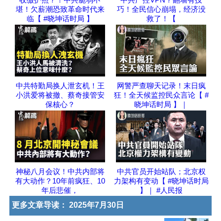
堪！欠薪潮恐致革命时代来
巧！全民信心崩塌，经济没
临【 #晓坤话时局 】
救了！【
中共特勤局换人泄玄机！王
网警严查聊天记录！末日疯
小洪爱将被撤、蔡奇接管安
狂！全天候监控民众言论【 #
保核心？
晓坤话时局 】｜
神秘八月会议！中共内部将
中共官员开始站队；北京权
有大动作？10年前疯狂、10
力架构有变动【 #晓坤话时局
年后悲催，
】｜ #人民报
更多文章导读：
2025年7月30日