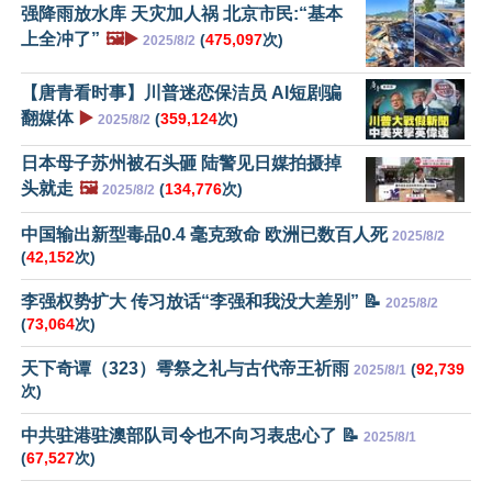
强降雨放水库 天灾加人祸 北京市民:“基本
上全冲了”
🖼️▶️
(
475,097
次)
2025/8/2
【唐青看时事】川普迷恋保洁员 AI短剧骗
翻媒体
▶️
(
359,124
次)
2025/8/2
日本母子苏州被石头砸 陆警见日媒拍摄掉
头就走
🖼️
(
134,776
次)
2025/8/2
中国输出新型毒品0.4 毫克致命 欧洲已数百人死
2025/8/2
(
42,152
次)
李强权势扩大 传习放话“李强和我没大差别” 📝
2025/8/2
(
73,064
次)
天下奇谭（323）雩祭之礼与古代帝王祈雨
(
92,739
2025/8/1
次)
中共驻港驻澳部队司令也不向习表忠心了 📝
2025/8/1
(
67,527
次)