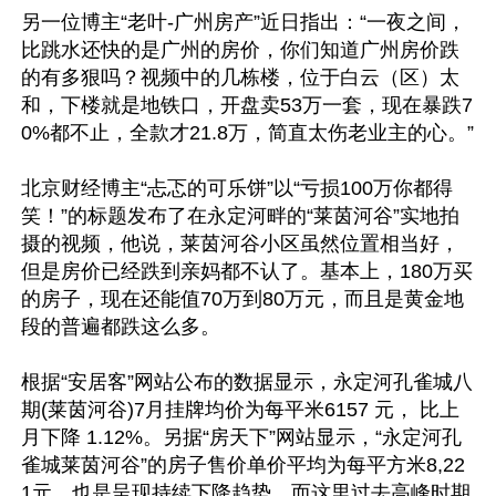
另一位博主“老叶-广州房产”近日指出：“一夜之间，
比跳水还快的是广州的房价，你们知道广州房价跌
的有多狠吗？视频中的几栋楼，位于白云（区）太
和，下楼就是地铁口，开盘卖53万一套，现在暴跌7
0%都不止，全款才21.8万，简直太伤老业主的心。”

北京财经博主“忐忑的可乐饼”以“亏损100万你都得
笑！”的标题发布了在永定河畔的“莱茵河谷”实地拍
摄的视频，他说，莱茵河谷小区虽然位置相当好，
但是房价已经跌到亲妈都不认了。基本上，180万买
的房子，现在还能值70万到80万元，而且是黄金地
段的普遍都跌这么多。 

根据“安居客”网站公布的数据显示，永定河孔雀城八
期(莱茵河谷)7月挂牌均价为每平米6157 元， 比上
月下降 1.12%。另据“房天下”网站显示，“永定河孔
雀城莱茵河谷”的房子售价单价平均为每平方米8,22
1元，也是呈现持续下降趋势。而这里过去高峰时期