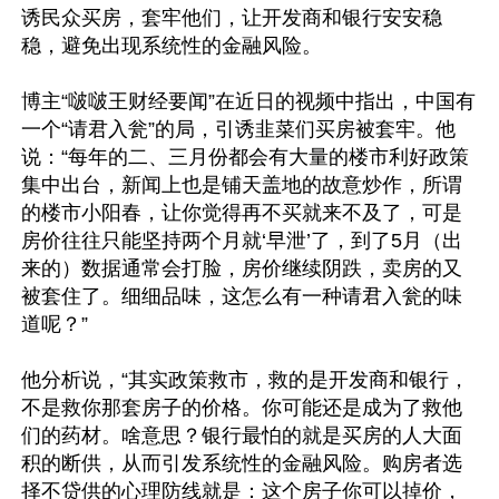
诱民众买房，套牢他们，让开发商和银行安安稳
稳，避免出现系统性的金融风险。

博主“啵啵王财经要闻”在近日的视频中指出，中国有
一个“请君入瓮”的局，引诱韭菜们买房被套牢。他
说：“每年的二、三月份都会有大量的楼市利好政策
集中出台，新闻上也是铺天盖地的故意炒作，所谓
的楼市小阳春，让你觉得再不买就来不及了，可是
房价往往只能坚持两个月就‘早泄’了，到了5月（出
来的）数据通常会打脸，房价继续阴跌，卖房的又
被套住了。细细品味，这怎么有一种请君入瓮的味
道呢？”

他分析说，“其实政策救市，救的是开发商和银行，
不是救你那套房子的价格。你可能还是成为了救他
们的药材。啥意思？银行最怕的就是买房的人大面
积的断供，从而引发系统性的金融风险。购房者选
择不贷供的心理防线就是：这个房子你可以掉价，