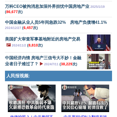
万科CEO被拘消息加深外界担忧中国房地产业
2025/1/19
(
86,677
次)
中国金融从业人员5年间急跌32% 房地产负债增41.1%
(
6,457
次)
2024/12/27
美国扩大审查军事基地附近的房地产交易
🖼️
(
8,810
次)
2024/11/2
中国经济内情 房地产三信号大不妙！金融
业者日子难过了？
▶️
(
38,229
次)
2024/7/11
人民报视频:
收缴护照？！中共脆弱不
中共严控VPN？翻墙有技