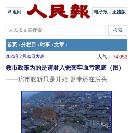
↺ 返回 
电子报
正體版
首页
分栏目
时事
文章
›
›
›
：
2025年7月30日
发表
人气：
74,053
救市政策为的是请君入瓮套牢血亏家庭（图）
——房市腰斩只是开始 更惨还在后头