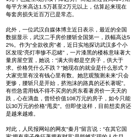
每平方米高达1.5万甚至2万元以上，估算起来现在
每套房损失近百万已是常态。

此外，一位武汉自媒体博主近日表示，最近的全国
数据显示，武汉二手房价腰斩全国第一，跌幅高达5
2%。作为“全款收房”者，近日实地探访武汉多个小
区发现“亮灯率惨不忍睹”，一片漆黑的楼栋意味著大
量房屋空置，她说：“满大街都是空房子，供大于
求。价格凭什么不跌？”她现在的就业是什么形式？
大家兜里有没有钱心里有数。她悲观预测未来“只会
更惨，腰斩只是开始，挤泡沫的路真的还长著呢”。
有些急需用钱不得不买房的房东看著房价一天天的
跌，心在滴血，曾经价值108万元的房子，如今只能
以30万元的价格“甩卖”。但即使这样，目前想卖房还
是越来越难。

对此，人民报网站的网友“秦月”留言说：“在其它国
家‘拥有房子像征著拥有财富’是能够实现的人生目