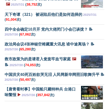
🖼️
(
38,752
次)
2025/7/31
天下奇谭（321） 被诬陷后他们是如何选择的
2025/7/31
(
91,004
次)
四中全会确定10月开 党内大佬闭门小会已谈拢？ 📝
(
67,062
次)
2025/7/30
政治局会议4张神秘空椅藏重大讯息 谁中途离场？ 📝
(
65,280
次)
2025/7/30
救市政策为的是请君入瓮套牢血亏家庭
🖼️
📝
(
74,053
次)
2025/7/30
中国洪灾40死百姓欲哭无泪 人民网新华网照旧歌舞升平 📝
(
50,497
次)
2025/7/30
【唐青看时事】中国船只藏特种兵 台港口
响警报
▶️
(
357,842
次)
2025/7/30