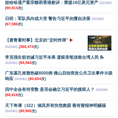
娃哈哈遗产案宗馥莉香港败诉：禁提18亿美元资产
2025/8/1
(
90,914
次)
日经：军队风向或大变 警告习近平勿擅自决策
2025/8/1
(
67,586
次)
【唐青看时事】北京的“定时炸弹”
▶️
(
360,474
次)
2025/8/1
李克强生前劝诫习近平未果 遗留亲笔信致台湾人民 📝
(
94,584
次)
2025/8/1
广东基孔肯雅热破6000例 佛山启动突发公共卫生事件Ⅲ级
响应
(
90,654
次)
2025/8/1
四中全会有何变数 是否会确立习近平的接班人？
2025/8/1
(
68,818
次)
天下奇谭（322）倾其所有扶危救困 善有善报神明赐福
(
90,900
次)
2025/8/1