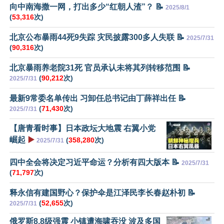
向中南海撒一网，打出多少“红朝人渣”？ 📝
2025/8/1
(
53,316
次)
北京公布暴雨44死9失踪 灾民披露300多人失联 📝
2025/7/31
(
90,316
次)
北京暴雨养老院31死 官员承认未将其列转移范围 📝
(
90,212
次)
2025/7/31
最新9常委名单传出 习卸任总书记由丁薛祥出任 📝
(
71,430
次)
2025/7/31
【唐青看时事】日本政坛大地震 右翼小党
崛起
▶️
(
358,280
次)
2025/7/31
四中全会将决定习近平命运？分析有四大版本 📝
2025/7/31
(
71,797
次)
释永信有建国野心？保护伞是江泽民李长春赵朴初 📝
(
52,655
次)
2025/7/31
俄罗斯8.8级强震 小镇遭海啸吞没 波及多国