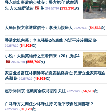
释永信出事后的少林寺：警方把守 武僧消
失 方丈住所被封
🖼️
📝
(
131,230
次)
2025/7/30
人民日报文章透露信号：李强为接班人
(
54,563
次)
2025/7/30
香港危机内幕：李克强提2条底线 习近平冷冷回应 📝
(
64,929
次)
2025/7/30
小说：大梁英雄传之王者归来（20）历练4
🖼️
(
555,700
次)
2025/7/30
家居业首富汪林朋涉蒋超良案跳楼身亡 民营企业家再现自
杀潮 📝
(
49,939
次)
2025/7/29
赵乐际回京 北戴河会议将启引关注
(
54,513
次)
2025/7/29
白马寺方丈调任少林寺住持 习近平亲自过问部署？
(
91,129
次)
2025/7/29