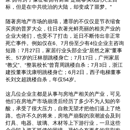
标，但是在中共统治的大陆，却变成了噩梦。”

随著房地产市场的崩塌，遭罪的不仅仅是节衣缩食
买房的普罗大众，往日衣著光鲜亮丽的相关产业的
企业大佬们，也受不了打击，近日不断传出非正常
死亡事件。例如仅在6、7月份至少有4位企业主咨询
短路：7月27日，家居行业头部企业“居然之家”董事
长、57岁的汪林朋跳楼身亡；7月17日，广州家居
“教父”、“整装校长”曾育周跳楼自杀；7月3日，浙江
建投董事沈康明跳楼身亡；6月2日，西子电梯董事
长刘文超跳楼自杀，年仅54岁。

这几位企业主都是从事与房地产相关的产业，可见
他们在房地产市场崩溃后经历了多少不为人知的辛
酸，承受了很大压力，自救无望才把他们逼上了绝
路。也许不久的将来，房地产崩裂的浪潮波会及到
灯具、电器、玻璃、木材等上下游行业，一旦这些