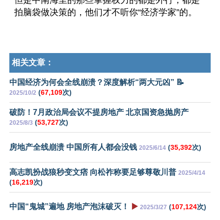
但是中南海里的那些掌握权力的都是外行，都是
拍脑袋做决策的，他们才不听你“经济学家”的。
相关文章：
中国经济为何会全线崩溃？深度解析“两大元凶” 📝
(
67,109
次)
2025/10/2
破防！7月政治局会议不提房地产 北京国资急抛房产
(
53,727
次)
2025/8/3
房地产全线崩溃 中国所有人都会没钱
(
35,392
次)
2025/6/14
高志凯扮战狼秒变文痞 向松祚称要足够尊敬川普
2025/4/14
(
16,219
次)
中国“鬼城”遍地 房地产泡沫破灭！
▶️
(
107,124
次)
2025/3/27