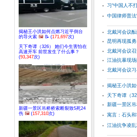
习“中国人不打
中国律师普法“
揭秘王小洪如何点燃习近平倒台
北戴河会议酝
的导火索
🖼️
📝 (
171,697
次)
昆明再现孤勇
天下奇谭（326） 她们今生害怕在
北戴河会议召
高速开车 前世发生了什么事？
(
93,347
次)
江油抗暴现场
北戴河会议习
揭秘王小洪如
天下奇谭（3
新疆一景区吊
新疆一景区吊桥桥索断裂致5死24
伤
🖼️
(
157,310
次)
寓言：石头和
江油抗争凌乱