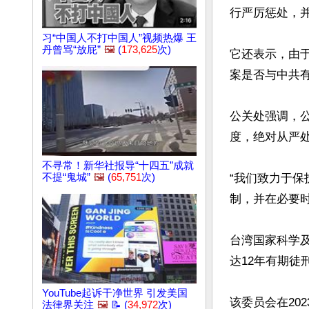
行严厉惩处，并
习“中国人不打中国人”视频热爆 王
丹曾骂“放屁”
🖼️
(
173,625
次)
它还表示，由
案是否与中共有
公关处强调，
度，绝对从严处
不寻常！新华社报导“十四五”成就
“我们致力于
不提“鬼城”
🖼️
(
65,751
次)
制，并在必要时
台湾国家科学
达12年有期徒
YouTube起诉干净世界 引发美国
该委员会在20
法律界关注
🖼️
📝 (
34,972
次)