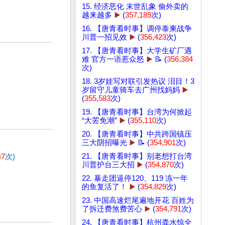
15. 经济恶化 末世乱象 偷外卖的
越来越多
▶️
(
357,189
次)
16. 【唐青看时事】调停泰柬战争
川普一招见效
▶️
(
356,423
次)
17. 【唐青看时事】大学生矿厂遇
难 官方一语惹众怒
▶️
📝 (
356,384
次)
18. 3岁娃写对联引发热议 泪目！3
岁留守儿童骑车去广州找妈妈
▶️
(
355,583
次)
19. 【唐青看时事】台湾为何掀起
“大罢免潮”
▶️
(
355,110
次)
20. 【唐青看时事】中共跨国镇压
三大阴招曝光
▶️
📝 (
354,901
次)
21. 【唐青看时事】别老想打台湾
47
次)
川普护台三大招
▶️
(
354,870
次)
22. 暴走团逼停120、119 冻一年
的鱼复活了！
▶️
(
354,829
次)
23. 中国高速烂尾遍地开花 百姓为
了拆迁费煞费苦心
▶️
(
354,791
次)
24. 【唐青看时事】杭州粪水惊全