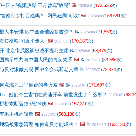
中国人”视频热爆 王丹曾骂“放屁”
🖼️
(
173,625
次)
2025/8/8
警察可以打百姓吗？” 网民狂刷“可以”
🖼️
(
168,691
次)
2025/8/8
酿人事安排 四中全会谁凶多吉少？
📝
(
71,553
次)
2025/8/8
者拉横幅“习近平走人”
🖼️
(
170,187
次)
2025/8/8
开 北京衞戍区谈忠诚不提习主席
📝
(
68,479
次)
2025/8/8
图揭示中共与中国人民的真实关系
🖼️
📝
(
83,996
次)
2025/8/7
与反对派做交易 四中全会或新老交替
📝
(
72,474
次)
2025/8/7
何点燃习近平倒台的导火索
🖼️
📝
(
171,697
次)
2025/8/7
26） 她们今生害怕在高速开车 前世发生了什么事？
(
93,3
2025/8/7
桥桥索断裂致5死24伤
🖼️
(
157,310
次)
2025/8/7
苹果手机的较量
🖼️
(
568,188
次)
2025/8/7
现场被紧急清理 如何造反才能成功？
🖼️
📝
(
163,133
次)
2025/8/7