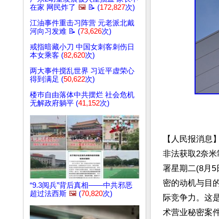
在家 网民炸了
🖼️
📝 (
172,827
次)
江油事件重击习阵营 元老派北戴
河向习发难 📝 (
73,626
次)
戒指暗藏小刀 中国女刺客刺伤日
本女乘客 (
82,620
次)
两大事件搅乱世界 习近平虚荣心
得到满足 (
50,622
次)
楼巿自由落体中共摆烂 社会危机
无解政府躺平 (
41,152
次)
【人民报消息】
非法获取2奈
署星期二(8月
密的动机与目
“9.3阅兵”背后真相——中共邪恶
超过法西斯
🖼️
(
70,820
次)
际竞争力。这
术营业秘密案件