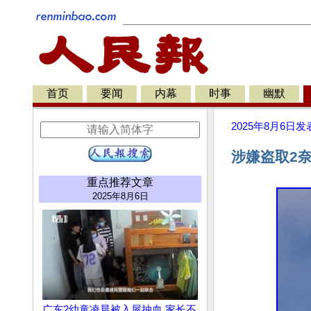
首页
要闻
内幕
时事
幽默
2025年8月6日
发
涉嫌盗取2
重点推荐文章
2025年8月6日
广东2幼童凌晨被入屋抽血 家长不