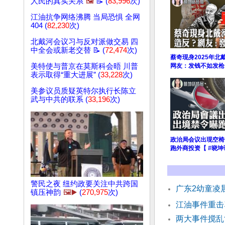
人民的真实关系
🖼️
📝 (
83,996
次)
江油抗争网络沸腾 当局恐惧 全网
404 (
82,230
次)
北戴河会议习与反对派做交易 四
中全会或新老交替 📝 (
72,474
次)
蔡奇现身2025年
美特使与普京在莫斯科会晤 川普
网友：发钱不如发枪
表示取得“重大进展” (
33,228
次)
美参议员质疑英特尔执行长陈立
武与中共的联系 (
33,196
次)
政治局会议出现空椅
跑外商投资【 #晓坤
警民之夜 纽约政要关注中共跨国
广东2幼童凌
镇压神韵
🖼️▶️
(
270,975
次)
江油事件重击
两大事件搅乱