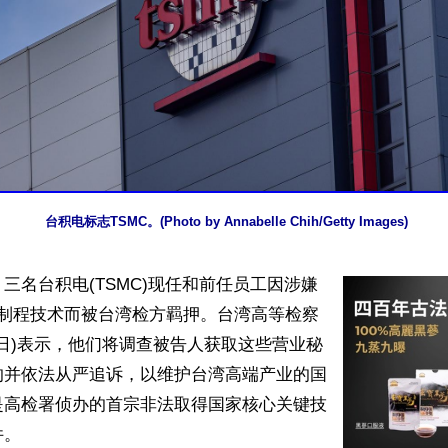
台积电标志TSMC。(Photo by Annabelle Chih/Getty Images)
三名台积电(TSMC)现任和前任员工因涉嫌
米制程技术而被台湾检方羁押。台湾高等检察
5日)表示，他们将调查被告人获取这些营业秘
的并依法从严追诉，以维护台湾高端产业的国
是高检署侦办的首宗非法取得国家核心关键技
。
