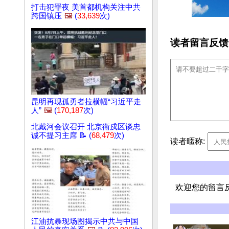
打击犯罪夜 美首都机构关注中共
跨国镇压
🖼️
(
33,639
次)
读者留言反馈
昆明再现孤勇者拉横幅“习近平走
人”
🖼️
(
170,187
次)
北戴河会议召开 北京衞戍区谈忠
诚不提习主席 📝 (
68,479
次)
读者暱称:
欢迎您的留言
江油抗暴现场图揭示中共与中国