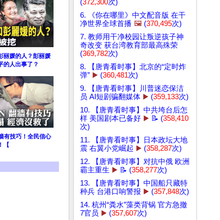
(
372,300
次)
6. 《你在哪里》中文配音版 在干
净世界全球首播
🖼️
(
370,495
次)
7. 教师用干净校园让叛逆孩子神
奇改变 获台湾教育部最高殊荣
(
369,782
次)
彭丽媛的人？彭丽媛
平的人出事了？
8. 【唐青看时事】北京的“定时炸
弹”
▶️
(
360,481
次)
9. 【唐青看时事】川普迷恋保洁
员 AI短剧骗翻媒体
▶️
(
359,133
次)
10. 【唐青看时事】中共垮台后怎
样 美国剧本已备好
▶️
📝 (
358,410
次)
翻墙有技巧！全民信心
11. 【唐青看时事】日本政坛大地
！【
震 右翼小党崛起
▶️
(
358,287
次)
12. 【唐青看时事】对抗中俄 欧洲
霸主重生
▶️
📝 (
358,277
次)
13. 【唐青看时事】中国船只藏特
种兵 台港口响警报
▶️
(
357,848
次)
14. 杭州“粪水”藻类背锅 官方急撤
7官员
▶️
(
357,607
次)