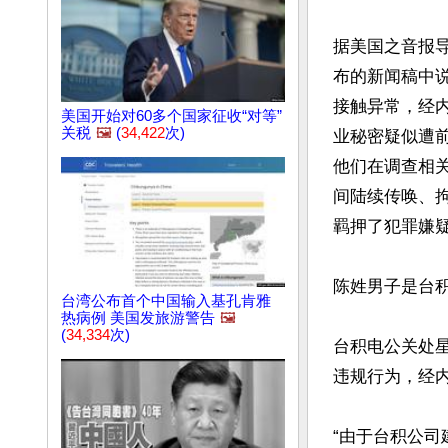
据美国之音报
布的新闻稿中
接触异常，经
美国开始对60多个国家征收“对等”
关税
🖼️
(
34,422
次)
业秘密疑似遭
他们在调查相关
间陆续传唤、
羁押了犯罪嫌疑
陈姓男子是台
台湾公布首个中国输入基孔肯雅
热病例 美国发旅游警告
🖼️
(
34,334
次)
台积电公关处
违规行为，经内
“由于台积公