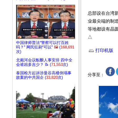
总部设在台湾
业最尖端的制
等地都设有晶圆
△
中国律师普法“警察可以打百姓
文章网址: http://w
吗？” 网民狂刷“可以”
🖼️
(
168,691
打印机版
次)
北戴河会议酝酿人事安排 四中全
会谁凶多吉少？ 📝 (
71,553
次)
泰国检方起诉涉曼谷高楼倒塌事
分享至：
故案的中共国企 (
33,820
次)