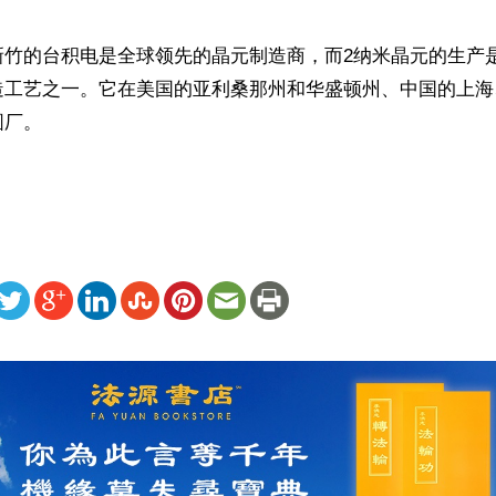
新竹的台积电是全球领先的晶元制造商，而2纳米晶元的生产
造工艺之一。它在美国的亚利桑那州和华盛顿州、中国的上海
厂。

ww.renminbao.com/rmb/articles/2025/8/6/91711.html