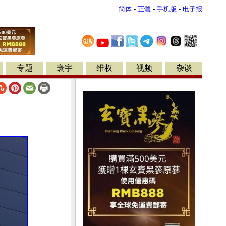
简体
-
正體
-
手机版
-
电子报
专题
寰宇
维权
视频
杂谈