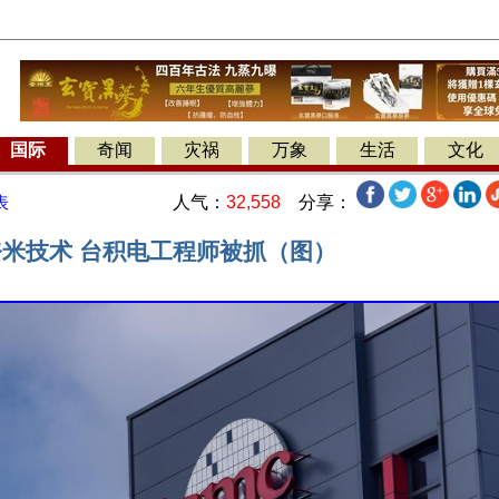
国际
奇闻
灾祸
万象
生活
文化
人气：
32,558
分享：
表
奈米技术 台积电工程师被抓（图）