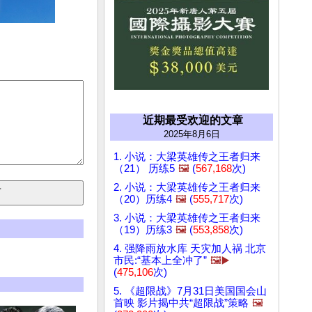
近期最受欢迎的文章
2025年8月6日
1. 小说：大梁英雄传之王者归来
（21） 历练5
🖼️
(
567,168
次)
2. 小说：大梁英雄传之王者归来
（20）历练4
🖼️
(
555,717
次)
3. 小说：大梁英雄传之王者归来
（19）历练3
🖼️
(
553,858
次)
4. 强降雨放水库 天灾加人祸 北京
市民:“基本上全冲了”
🖼️▶️
(
475,106
次)
5. 《超限战》7月31日美国国会山
首映 影片揭中共“超限战”策略
🖼️