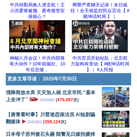
中共特勤局换人泄玄机！王
网警严查聊天记录！末日疯
小洪爱将被撤、蔡奇接管安
狂！全天候监控民众言论【 #
保核心？
晓坤话时局 】｜
神秘八月会议！中共内部将
中共官员开始站队；北京权
有大动作？10年前疯狂、10
力架构有变动【 #晓坤话时局
年后悲催，
】｜ #人民报
更多文章导读：
2025年7月30日
强降雨放水库 天灾加人祸 北京市民:“基本
上全冲了”
🖼️▶️
(
475,097
次)
2025/8/2
【唐青看时事】川普迷恋保洁员 AI短剧骗
翻媒体
▶️
(
359,124
次)
2025/8/2
日本母子苏州被石头砸 陆警见日媒拍摄掉