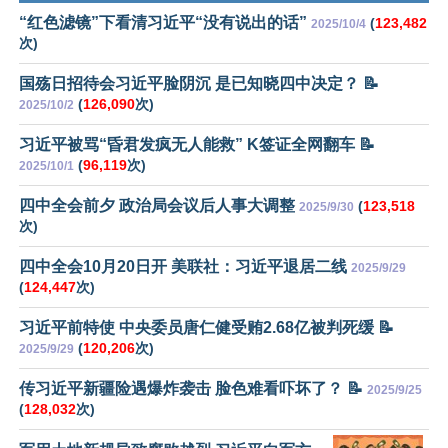
“红色滤镜”下看清习近平“没有说出的话”
(
123,482
2025/10/4
次)
国殇日招待会习近平脸阴沉 是已知晓四中决定？ 📝
(
126,090
次)
2025/10/2
习近平被骂“昏君发疯无人能救” K签证全网翻车 📝
(
96,119
次)
2025/10/1
四中全会前夕 政治局会议后人事大调整
(
123,518
2025/9/30
次)
四中全会10月20日开 美联社：习近平退居二线
2025/9/29
(
124,447
次)
习近平前特使 中央委员唐仁健受贿2.68亿被判死缓 📝
(
120,206
次)
2025/9/29
传习近平新疆险遇爆炸袭击 脸色难看吓坏了？ 📝
2025/9/25
(
128,032
次)