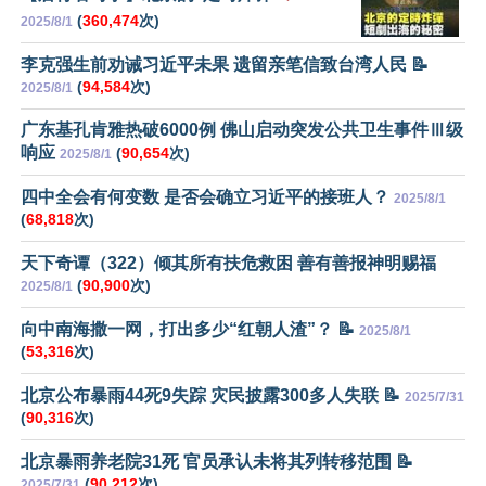
(
360,474
次)
2025/8/1
李克强生前劝诫习近平未果 遗留亲笔信致台湾人民 📝
(
94,584
次)
2025/8/1
广东基孔肯雅热破6000例 佛山启动突发公共卫生事件Ⅲ级
响应
(
90,654
次)
2025/8/1
四中全会有何变数 是否会确立习近平的接班人？
2025/8/1
(
68,818
次)
天下奇谭（322）倾其所有扶危救困 善有善报神明赐福
(
90,900
次)
2025/8/1
向中南海撒一网，打出多少“红朝人渣”？ 📝
2025/8/1
(
53,316
次)
北京公布暴雨44死9失踪 灾民披露300多人失联 📝
2025/7/31
(
90,316
次)
北京暴雨养老院31死 官员承认未将其列转移范围 📝
(
90,212
次)
2025/7/31