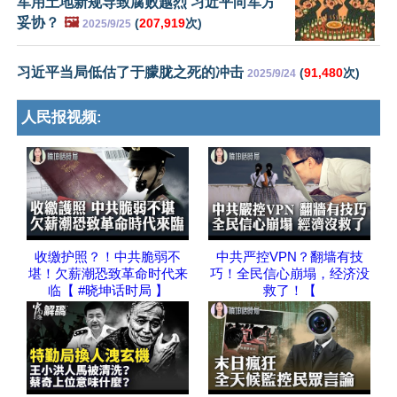
军用土地新规导致腐败越烈 习近平向军方
妥协？
🖼️
(
207,919
次)
2025/9/25
习近平当局低估了于朦胧之死的冲击
(
91,480
次)
2025/9/24
人民报视频:
收缴护照？！中共脆弱不
中共严控VPN？翻墙有技
堪！欠薪潮恐致革命时代来
巧！全民信心崩塌，经济没
临【 #晓坤话时局 】
救了！【