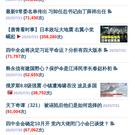
最新9常委名单传出 习卸任总书记由丁薛祥出任 📝
(
71,430
次)
2025/7/31
【唐青看时事】日本政坛大地震 右翼小党
崛起
▶️
(
358,280
次)
2025/7/31
四中全会将决定习近平命运？分析有四大版本 📝
2025/7/31
(
71,797
次)
释永信有建国野心？保护伞是江泽民李长春赵朴初 📝
(
52,655
次)
2025/7/31
俄罗斯8.8级强震 小镇遭海啸吞没 波及多国
🖼️
(
38,752
次)
2025/7/31
天下奇谭（321） 被诬陷后他们是如何选择的
2025/7/31
(
91,004
次)
四中全会确定10月开 党内大佬闭门小会已谈拢？ 📝
(
67,062
次)
2025/7/30