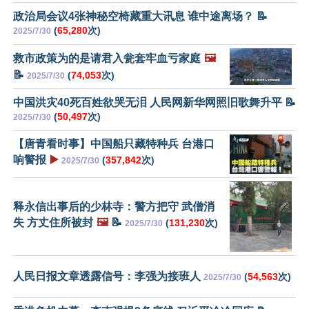
政治局会议4张神秘空椅藏重大讯息 谁中途离场？ 📝
(
65,280
次)
2025/7/30
救市政策为的是请君入瓮套牢血亏家庭
🖼️
📝
(
74,053
次)
2025/7/30
中国洪灾40死百姓欲哭无泪 人民网新华网照旧歌舞升平 📝
(
50,497
次)
2025/7/30
【唐青看时事】中国船只藏特种兵 台港口
响警报
▶️
(
357,842
次)
2025/7/30
释永信出事后的少林寺：警方把守 武僧消
失 方丈住所被封
🖼️
📝
(
131,230
次)
2025/7/30
人民日报文章透露信号：李强为接班人
(
54,563
次)
2025/7/30