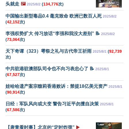
头就走
🖼️
(
134,776
次)
2025/8/2
中国输出新型毒品0.4 毫克致命 欧洲已数百人死
2025/8/2
(
42,152
次)
李强权势扩大 传习放话“李强和我没大差别” 📝
2025/8/2
(
73,064
次)
天下奇谭（323）雩祭之礼与古代帝王祈雨
(
92,739
2025/8/1
次)
中共驻港驻澳部队司令也不向习表忠心了 📝
2025/8/1
(
67,527
次)
娃哈哈遗产案宗馥莉香港败诉：禁提18亿美元资产
2025/8/1
(
90,914
次)
日经：军队风向或大变 警告习近平勿擅自决策
2025/8/1
(
67,586
次)
【唐青看时事】北京的“定时炸弹”
▶️