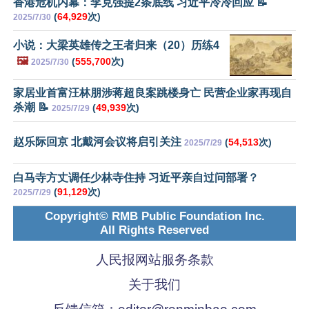
香港危机内幕：李克强提2条底线 习近平冷冷回应 📝
(
64,929
次)
2025/7/30
小说：大梁英雄传之王者归来（20）历练4
🖼️
(
555,700
次)
2025/7/30
家居业首富汪林朋涉蒋超良案跳楼身亡 民营企业家再现自
杀潮 📝
(
49,939
次)
2025/7/29
赵乐际回京 北戴河会议将启引关注
(
54,513
次)
2025/7/29
白马寺方丈调任少林寺住持 习近平亲自过问部署？
(
91,129
次)
2025/7/29
Copyright© RMB Public Foundation Inc.
All Rights Reserved
人民报网站服务条款
关于我们