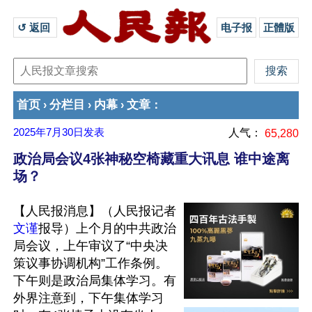
↺ 返回 
电子报
正體版
首页
分栏目
内幕
文章
›
›
›
：
2025年7月30日
发表
人气：
65,280
政治局会议4张神秘空椅藏重大讯息 谁中途离
场？
【人民报消息】（人民报记者
文谨
报导）上个月的中共政治
局会议，上午审议了“中央决
策议事协调机构”工作条例。
下午则是政治局集体学习。有
外界注意到，下午集体学习