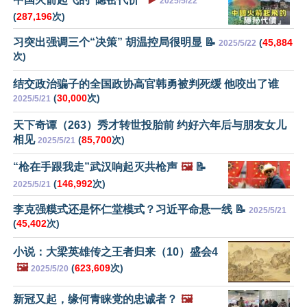
2025/5/22
(
287,196
次)
习突出强调三个“决策” 胡温控局很明显 📝
(
45,884
2025/5/22
次)
结交政治骗子的全国政协高官韩勇被判死缓 他咬出了谁
(
30,000
次)
2025/5/21
天下奇谭（263）秀才转世投胎前 约好六年后与朋友女儿
相见
(
85,700
次)
2025/5/21
“枪在手跟我走”武汉响起灭共枪声
🖼️
📝
(
146,992
次)
2025/5/21
李克强糢式还是怀仁堂模式？习近平命悬一线 📝
2025/5/21
(
45,402
次)
小说：大梁英雄传之王者归来（10）盛会4
🖼️
(
623,609
次)
2025/5/20
新冠又起，缘何青睐党的忠诚者？
🖼️