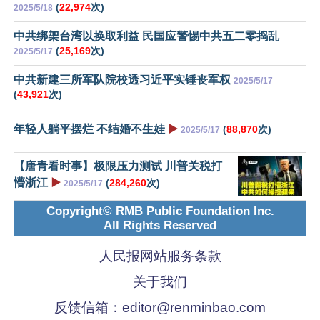
(
22,974
次)
2025/5/18
中共绑架台湾以换取利益 民国应警惕中共五二零捣乱
(
25,169
次)
2025/5/17
中共新建三所军队院校透习近平实锤丧军权
2025/5/17
(
43,921
次)
年轻人躺平摆烂 不结婚不生娃
▶️
(
88,870
次)
2025/5/17
【唐青看时事】极限压力测试 川普关税打
懵浙江
▶️
(
284,260
次)
2025/5/17
Copyright© RMB Public Foundation Inc.
All Rights Reserved
人民报网站服务条款
关于我们
反馈信箱：
editor@renminbao.com