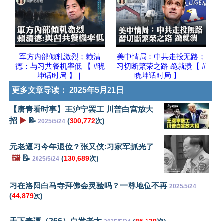
军方内部倾轧激烈；赖清
美中情局：中共走投无路；
德：与习共餐机率低 【 #晓
习切断繁荣之路 跪就溃【 #
坤话时局 】｜
晓坤话时局 】｜
更多文章导读：
2025年5月21日
【唐青看时事】王沪宁罢工 川普白宫放大
招
▶️
📝
(
300,772
次)
2025/5/24
元老逼习今年退位？张又侠:习家军抓光了
🖼️
📝
(
130,689
次)
2025/5/24
习在洛阳白马寺拜佛会灵验吗？一尊地位不再
2025/5/24
(
44,879
次)
天下奇谭（266）白发老太
(
85,139
次)