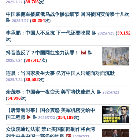
(
89,766
次)
2025/7/27
中国雇佣军披露俄乌战争惨烈细节 回国被国安传唤十几次
📝
(
38,294
次)
2025/7/27
李承鹏：中国人不反抗 下一代还要吃屎 📝
(
39,152
2025/7/25
次)
抖音造反了？中国网红接力认罪！
🖼️
📝
(
307,417
次)
2025/7/24
连晨：当国家发生大事 亿万中国人只能面对面沉默
(
38,582
次)
2025/7/24
余茂春：中国会一夜变天 美军将快速进入 📝
2025/7/23
(
54,996
次)
【唐青看时事】国会震怒 美军机密交给中
国工程师
▶️
📝
(
354,189
次)
2025/7/23
众议院通过法案 禁止美国防部制作将台湾
列为中共中国一部份的地图
🖼️
2025/7/22