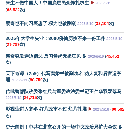
来生不做中国人！中国底层民众挣扎求生
▶️
2025/5/19
(
85,532
次)
蔡奇也不向习表忠了 权力也被削弱
(
33,104
次)
2025/5/19
2025年大学生失业：8000份简历换不来一份工作
2025/5/19
(
29,799
次)
蔡奇突发选边倒戈 反习卷起无极狂风 📝
(
45,452
2025/5/19
次)
天下奇谭（259）代写离婚书被削功名 劝人复和后官运亨
通
(
86,750
次)
2025/5/19
传武警部队政委张红兵与军委政法委书记王仁华双双落马
(
26,715
次)
2025/5/18
影视业进入寒冬 好片政审不过 烂片扎堆
▶️
(
86,562
2025/5/18
次)
史无前例！中共在北京召开的一场中央政治局扩大会议 📝