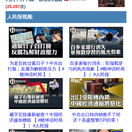
(
25,267
次)
人民报视频:
为老百姓过紧日子？中共自
百多家银行消失；军报戳穿
打脸；反腐为解财政压力【 #
习的风光假象【 #晓坤话时局
晓坤话时局 】｜
】｜ #人民报
藏字石惊爆新秘密？中国经
中共出口转内销救不了经
济越加糟糕 【 #晓坤话时局
济？高盛预警CPI归零！
】｜ #人民报