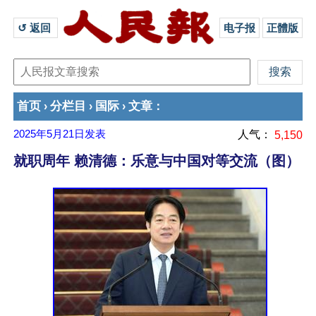
↺ 返回 
电子报
正體版
首页
分栏目
国际
文章
›
›
›
：
2025年5月21日
发表
人气：
5,150
就职周年 赖清德：乐意与中国对等交流（图）