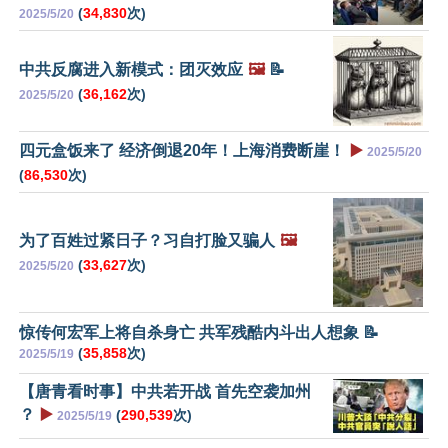
(
34,830
次)
2025/5/20
中共反腐进入新模式：团灭效应
🖼️
📝
(
36,162
次)
2025/5/20
四元盒饭来了 经济倒退20年！上海消费断崖！
▶️
2025/5/20
(
86,530
次)
为了百姓过紧日子？习自打脸又骗人
🖼️
(
33,627
次)
2025/5/20
惊传何宏军上将自杀身亡 共军残酷内斗出人想象 📝
(
35,858
次)
2025/5/19
【唐青看时事】中共若开战 首先空袭加州
？
▶️
(
290,539
次)
2025/5/19