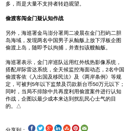
多，而是大量不支持者转趋观望。

偷渡客闯金门疑认知作战
另外，海巡署金马澎分署周二凌晨在金门烈屿二胆
岛海域，发现两名中国男子从舢舨上放下浮板企图
偷渡上岛，随即予以拘捕，并查扣该艘舢舨。

海巡署表示，金门岸巡队运用红外线热影像系统，
搭配岸际雷达系统，全天候监控海面动态，2名中国
偷渡客依《入出国及移民法》及《两岸条例》等规
定，可被判5年以下监禁及罚款新台币50万元以下；
同时，当局不排除中共再度利用偷渡案件进行认知
作战，企图以最少成本来达到扰乱民心士气的目
分享到：