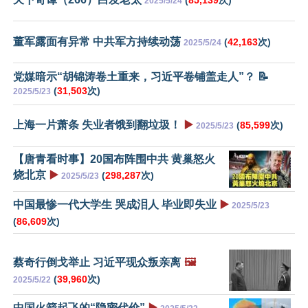
2025/5/24
董军露面有异常 中共军方持续动荡
(
42,163
次)
2025/5/24
党媒暗示“胡锦涛卷土重来，习近平卷铺盖走人”？ 📝
(
31,503
次)
2025/5/23
上海一片萧条 失业者饿到翻垃圾！
▶️
(
85,599
次)
2025/5/23
【唐青看时事】20国布阵围中共 黄巢怒火
烧北京
▶️
(
298,287
次)
2025/5/23
中国最惨一代大学生 哭成泪人 毕业即失业
▶️
2025/5/23
(
86,609
次)
蔡奇行倒戈举止 习近平现众叛亲离
🖼️
(
39,960
次)
2025/5/22
中国火箭起飞的“隐密代价”
▶️