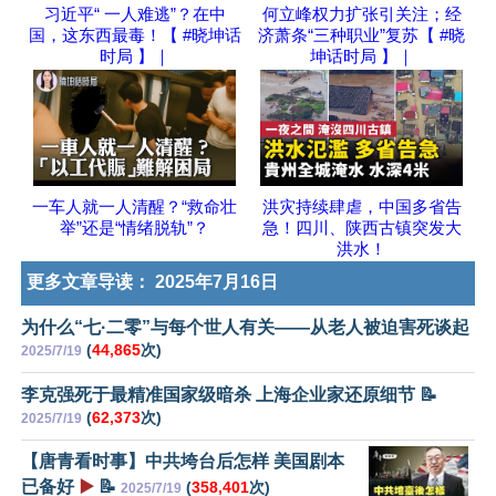
习近平“ 一人难逃”？在中
何立峰权力扩张引关注；经
国，这东西最毒！【 #晓坤话
济萧条“三种职业”复苏【 #晓
时局 】｜
坤话时局 】｜
一车人就一人清醒？“救命壮
洪灾持续肆虐，中国多省告
举”还是“情绪脱轨”？
急！四川、陕西古镇突发大
洪水！
更多文章导读：
2025年7月16日
为什么“七·二零”与每个世人有关——从老人被迫害死谈起
(
44,865
次)
2025/7/19
李克强死于最精准国家级暗杀 上海企业家还原细节 📝
(
62,373
次)
2025/7/19
【唐青看时事】中共垮台后怎样 美国剧本
已备好
▶️
📝
(
358,401
次)
2025/7/19