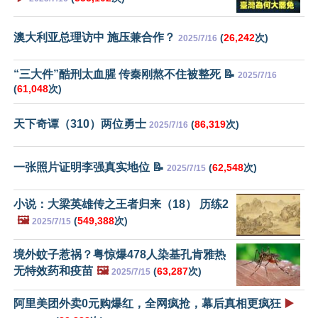
澳大利亚总理访中 施压兼合作？
(
26,242
次)
2025/7/16
“三大件”酷刑太血腥 传秦刚熬不住被整死 📝
2025/7/16
(
61,048
次)
天下奇谭（310）两位勇士
(
86,319
次)
2025/7/16
一张照片证明李强真实地位 📝
(
62,548
次)
2025/7/15
小说：大梁英雄传之王者归来（18） 历练2
🖼️
(
549,388
次)
2025/7/15
境外蚊子惹祸？粤惊爆478人染基孔肯雅热
无特效药和疫苗
🖼️
(
63,287
次)
2025/7/15
阿里美团外卖0元购爆红，全网疯抢，幕后真相更疯狂
▶️