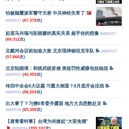
怕被颠覆派军警守天桥 中共神经失常了
🖼️
(
67,378
次)
2025/7/17
起底马兴瑞与彭丽媛的真实关系 超乎你的想像
2025/7/17
(
69,312
次)
北戴河会议前如临大敌 北京现神秘坦克车队 📝
2025/7/17
(
57,866
次)
北京陷困境：和统武统皆难 美惩罚性威慑包括核战 📝
(
42,453
次)
2025/7/17
传四中全会6大议题 习重大倒退？8月底开会没戏 📝
(
58,204
次)
2025/7/17
出大事了？习携6常委齐露面 地方大员悉数赴京 📝
(
65,359
次)
2025/7/16
【唐青看时事】台湾为何掀起“大罢免潮”
▶️
(
355,102
次)
2025/7/16