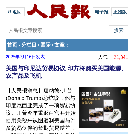
↺ 返回 
电子报
正體版
首页
分栏目
国际
文章
›
›
›
：
2025年7月16日
发表
人气：
21,341
美国与印尼达贸易协议 印方将购买美国能源、
农产品及飞机
【人民报消息】唐纳德·川普
(Donald Trump)总统说，他与
印度尼西亚完成了一项贸易协
议。川普今年重返白宫并开始
使用关税来试图遏制美国与许
多贸易伙伴的长期贸易逆差，