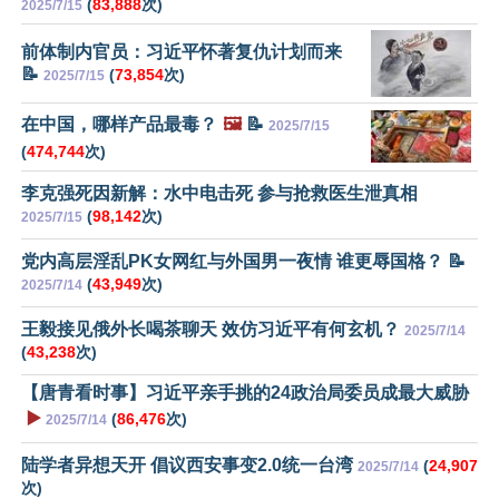
(
83,888
次)
2025/7/15
前体制内官员：习近平怀著复仇计划而来
📝
(
73,854
次)
2025/7/15
在中国，哪样产品最毒？
🖼️
📝
2025/7/15
(
474,744
次)
李克强死因新解：水中电击死 参与抢救医生泄真相
(
98,142
次)
2025/7/15
党内高层淫乱PK女网红与外国男一夜情 谁更辱国格？ 📝
(
43,949
次)
2025/7/14
王毅接见俄外长喝茶聊天 效仿习近平有何玄机？
2025/7/14
(
43,238
次)
【唐青看时事】习近平亲手挑的24政治局委员成最大威胁
▶️
(
86,476
次)
2025/7/14
陆学者异想天开 倡议西安事变2.0统一台湾
(
24,907
2025/7/14
次)