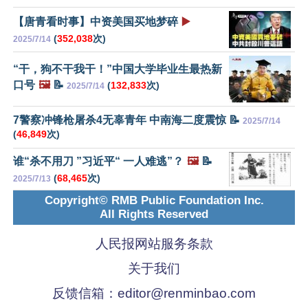
【唐青看时事】中资美国买地梦碎
▶️
(
352,038
次)
2025/7/14
“干，狗不干我干！”中国大学毕业生最热新
口号
🖼️
📝
(
132,833
次)
2025/7/14
7警察冲锋枪屠杀4无辜青年 中南海二度震惊 📝
2025/7/14
(
46,849
次)
谁“杀不用刀 ”习近平“ 一人难逃”？
🖼️
📝
(
68,465
次)
2025/7/13
Copyright© RMB Public Foundation Inc.
All Rights Reserved
人民报网站服务条款
关于我们
反馈信箱：
editor@renminbao.com