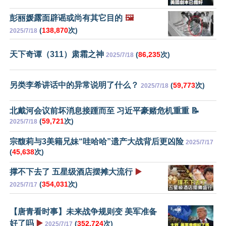
彭丽媛露面辟谣或尚有其它目的
🖼️
(
138,870
次)
2025/7/18
天下奇谭（311）肃霜之神
(
86,235
次)
2025/7/18
另类李希讲话中的异常说明了什么？
(
59,773
次)
2025/7/18
北戴河会议前坏消息接踵而至 习近平豪赌危机重重 📝
(
59,721
次)
2025/7/18
宗馥莉与3美籍兄妹“哇哈哈”遗产大战背后更凶险
2025/7/17
(
45,638
次)
撑不下去了 五星级酒店摆摊大流行
▶️
(
354,031
次)
2025/7/17
【唐青看时事】未来战争规则变 美军准备
好了吗
▶️
(
352,724
次)
2025/7/17