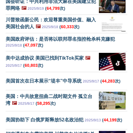
国会听证：中共利用非法大麻在美国建立犯
罪网络
🖼️
(
64,799
次)
2025/9/19
川普致函新公民：欢迎尊重美国价值、融入
美国社会的人
🖼️
(
60,333
次)
2025/9/18
美国政府评估：是否将以联邦罪名指控枪杀科克嫌犯
(
47,097
次)
2025/9/18
美中达成协议 美国已找到TikTok买家
🖼️
(
60,803
次)
2025/9/17
美国首次在日本展示“堤丰”中导系统
(
44,283
次)
2025/9/17
美国：中共故意扭曲二战时期文件 孤立台
湾
🖼️
(
58,295
次)
2025/9/17
美国协助下 白俄罗斯释放52名政治犯
(
44,199
次)
2025/9/13