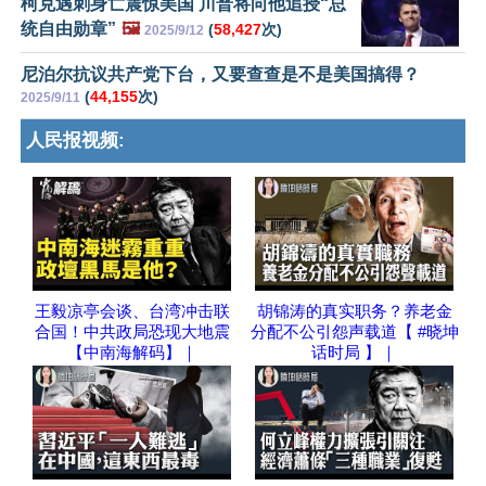
柯克遇刺身亡震惊美国 川普将向他追授“总
统自由勋章”
🖼️
(
58,427
次)
2025/9/12
尼泊尔抗议共产党下台，又要查查是不是美国搞得？
(
44,155
次)
2025/9/11
人民报视频:
王毅凉亭会谈、台湾冲击联
胡锦涛的真实职务？养老金
合国！中共政局恐现大地震
分配不公引怨声载道【 #晓坤
【中南海解码】｜
话时局 】｜