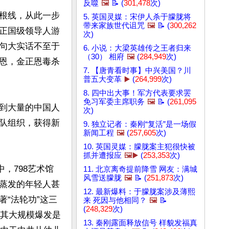
反噬
🖼️
📝 (
301,478
次)
根线，从此一步
5. 英国灵媒：宋伊人杀于朦胧将
带来家族世代诅咒
🖼️
📝 (
300,262
正国级领导人游
次)
句大实话不至于
6. 小说：大梁英雄传之王者归来
（30） 相府
🖼️
(
284,949
次)
恩，金正恩毒杀
7. 【唐青看时事】中兴美国？川
普五大变革
▶️
(
264,999
次)
8. 四中出大事！军方代表要求罢
免习军委主席职务
🖼️
📝 (
261,095
到大量的中国人
次)
队组织，获得新
9. 独立记者：秦刚“复活”是一场假
新闻工程
🖼️
(
257,605
次)
10. 英国灵媒：朦胧案主犯很快被
抓并遭报应
🖼️▶️
(
253,353
次)
，798艺术馆
11. 北京离奇提前降雪 网友：满城
风雪送朦胧
🖼️
📝 (
251,873
次)
蒸发的年轻人甚
12. 最新爆料：于朦胧案涉及薄熙
“法轮功”这三
来 死因与他相同？
🖼️
📝
(
248,329
次)
。其大规模爆发是
13. 秦刚露面释放信号 样貌发福真