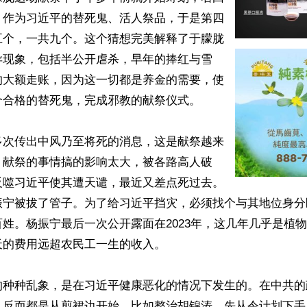
。作为习近平的替死鬼、活人祭品，于是第四
五个，一共九个。这个猜想完美解释了于朦胧
异现象，包括半公开虐杀，早年的捧红与雪
的大额走账，因为这一切都是养金的需要，使
合格的替死鬼，完成邪教的献祭仪式。

多次传出中风乃至将死的消息，这是献祭越来
。献祭的事情搞的影响太大，被各路高人破
反噬习近平使其遭天谴，最近又差点死过去。
振宁被拔了管子。为了给习近平挡灾，必须找个与其地位身分
姓。杨振宁最后一次公开露面在2023年，这几年几乎是植
的费用远超农民工一生的收入。

的种种乱象，是在习近平健康恶化的情况下发生的。在中共的
，反而都是从剪裙边开始。比如整治胡锦涛，先从令计划下手