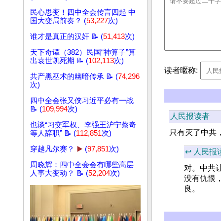
民心思变！四中全会传言四起 中
国大变局前奏？ (
53,227
次)
谁才是真正的汉奸 📝 (
51,413
次)
天下奇谭（382）民国“神算子”算
出袁世凯死期 📝 (
102,113
次)
读者暱称:
共产黑巫术的幽暗传承 📝 (
74,296
次)
四中全会张又侠习近平必有一战
📝 (
109,994
次)
人民报读者
也谈“习交军权、李强王沪宁蔡奇
只有灭了中共
等人辞职” 📝 (
112,851
次)
穿越凡尔赛？
▶️
(
97,851
次)
↩️ 人民报
周晓辉：四中全会会有哪些高层
对。中共
人事大变动？ 📝 (
52,204
次)
没有仇恨
良。