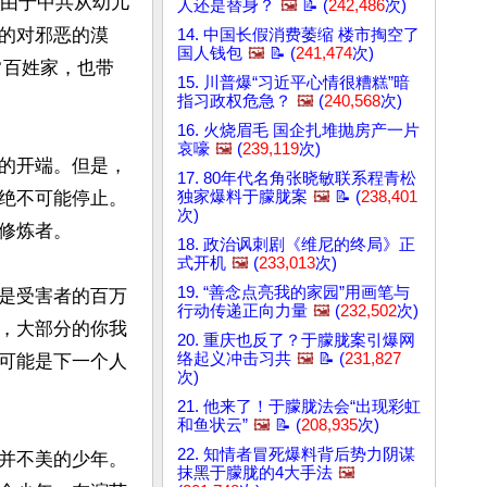
。由于中共从幼儿
人还是替身？
🖼️
📝 (
242,486
次)
的对邪恶的漠
14. 中国长假消费萎缩 楼市掏空了
国人钱包
🖼️
📝 (
241,474
次)
常百姓家，也带
15. 川普爆“习近平心情很糟糕”暗
指习政权危急？
🖼️
(
240,568
次)
16. 火烧眉毛 国企扎堆抛房产一片
哀嚎
🖼️
(
239,119
次)
的开端。但是，
17. 80年代名角张晓敏联系程青松
绝不可能停止。
独家爆料于朦胧案
🖼️
📝 (
238,401
次)
炼者。

18. 政治讽刺剧《维尼的终局》正
式开机
🖼️
(
233,013
次)
19. “善念点亮我的家园”用画笔与
是受害者的百万
行动传递正向力量
🖼️
(
232,502
次)
，大部分的你我
20. 重庆也反了？于朦胧案引爆网
络起义冲击习共
🖼️
📝 (
231,827
可能是下一个人
次)
21. 他来了！于朦胧法会“出现彩虹
和鱼状云”
🖼️
📝 (
208,935
次)
22. 知情者冒死爆料背后势力阴谋
并不美的少年。
抹黑于朦胧的4大手法
🖼️