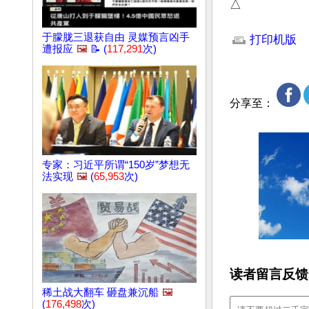
△
文章网址: http://w
于朦胧三退获自由 灵媒预言凶手
打印机版
遭报应
🖼️
📝 (
117,291
次)
分享至：
专家：习近平所谓“150岁”梦想无
法实现
🖼️
(
65,953
次)
读者留言反馈
稀土战大翻车 砸盘兼沉船
🖼️
(
176,498
次)