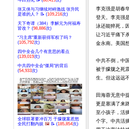
斗白热化 📝 (
80,419
次)
李克强是胡春
张又侠与习继续对峙激战 张升民
是谁的人？ 📝 (
109,216
次)
登天。李克强
天下奇谭（384）李解元为何福寿
泳还能猝死，
皆改？ (
98,886
次)
让习近平痛下
“习主席”重新获得军权了吗？
(
105,792
次)
金永南。美国想
四中全会几个有意思的看点
(
139,019
次)
中共不倒，中
中共四中全会“僵局”的背后
被于朦胧之死
(
54,933
次)
生。但这远远不
田海蓉无意中提
更是塞满了来
至小孩子，活
全球联署要冲百万 于朦胧案惹怒
个字。中共活摘
全民打翻内娱
🖼️
📝 (
185,854
次)