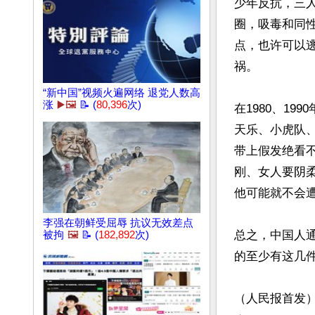
少年反抗，三
圈，吸毒和同
点，也许可以
祸。

“新中国”视频火遍网络 退党人数高
涨
▶️🖼️
📝 (
80,396
次)
在1980、1
天乐、小虎队
带上假发绝看
刚、女人要阴
他可能就不会遭
李强在朝鲜受屈辱 抗议无效差点
总之，中国人
被拘
🖼️
📝 (
182,892
次)
的至少有这几
（人民报首发）