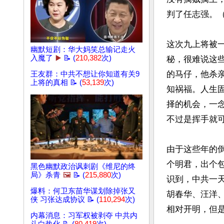
判了任志强。
这次九上将被
幽默短剧：华大妈笑总输记走火
入魔了
▶️
📝 (
210,382
次)
秘，很难说这
的马仔，他杀
王友群：中共不想让你知道有关9
上将的真相 📝 (
53,139
次)
知祸福。人生
择的机会，一
不过是挥手就可
由于这些年的
个明君，出个
黑色幽默政治讽刺剧《维尼的终
局》杀青
🖼️
📝 (
215,880
次)
识到，中共一
爆料：何卫东苗华谋划除掉张又
胡春华、汪洋
侠 习张达成协议 📝 (
110,294
次)
相对开明，但
内幕消息：习军权被剥夺 中共内