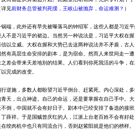
（详见
前财务总管被判死缓，王岐山被抛弃，命运难测？
）

一锅端，此外还有早先被曝落马的钟绍军，这些人都是习近平
些人不是习近平的裙边。当然另一种说法是，习近平大权在握
亲信以立威。大权在握和大势已去这两种说法并不矛盾，古人
固然有高层生命安排的剧本，是为宿命。然而人来世间走一遭
念之差会带来天差地别的结果。人们看到你死我活的斗争，在
以完成的改变。

倒行逆施，多数人都盼望习近平倒台、赶紧死。内心深处，多
包青天，出点神迹。自己的命运，还是要掌握在自己手中。大
天不倒，中国就不会有好日子。剧本中已经安排了备选的接班
、丁薛祥。于是国贼曾庆红的人，江派上台老百姓不会有好处
是在绞肉机中也只有同流合污，否则赵紫阳就是他们的榜样。
