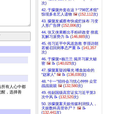
次)
42. 于朦胧外套在这？“798艺术馆”
惊现多名艺人遗物
🖼️
(
152,112
次)
43. 朦胧发威蔡奇快成烂抹布 习变
人形广告牌 (
152,006
次)
44. 张又侠果断出手粉碎政变 彻底
瓦解习派势力 📝 (
146,889
次)
45. 传习近平中风送急救 李强访朝
若被召回则事态严重 📝 (
141,357
次)
46. 于朦胧+杨兰兰 揭开习家大秘
密
🖼️
📝 (
140,029
次)
47. 朦胧案疑凶曝光 嗜血如命的
“赵家人”
🖼️
📝 (
136,030
次)
48. “十一”招待会习忧心忡忡 众官
战战兢兢
🖼️
(
132,580
次)
当所有人心中都
觉醒，选择善
49. 传副国级高官证实习近平第3
次中风 📝 (
132,520
次)
50. 涉朦胧案天娱传媒利润惊人，
天娱数科高管诈尸？
🖼️
📝
(
132,441
次)