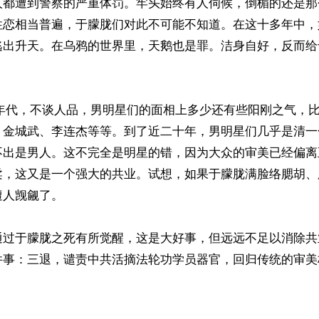
人都遭到警察的严重体罚。牢头始终有人伺候，倒楣的还是那
性恋相当普遍，于朦胧们对此不可能不知道。在这十多年中，
逃出升天。在乌鸦的世界里，天鹅也是罪。洁身自好，反而给
990年代，不谈人品，男明星们的面相上多少还有些阳刚之气，
、金城武、李连杰等等。到了近二十年，男明星们几乎是清一
不出是男人。这不完全是明星的错，因为大众的审美已经偏离
柔，这又是一个强大的共业。试想，如果于朦胧满脸络腮胡、
人觊觎了。

通过于朦胧之死有所觉醒，这是大好事，但远远不足以消除共
件事：三退，谴责中共活摘法轮功学员器官，回归传统的审美标

