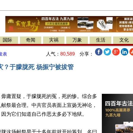
国际
奇闻
灾祸
万象
生活
文化
人气：
80,589
分享：
发表
灾？于朦胧死 杨振宁被拔管
】毋庸置疑，于朦胧死的冤，死的惨。综合多
人献祭最合理。中共官员表面上宣扬无神论，
因为它们知道自己作恶太多必下地狱。

朦胧这场献祭早于十多年前就开始筹划，名曰