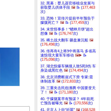
32. 黑幕：婴儿器官移植业发展与
获取婴儿供体手段
🖼️
📝 (
177,463
次)
33. 恐怖！宣传片提前半年预告于
朦胧死亡？
🖼️
📝 (
177,459
次)
34. 末世怪事多！“蟋蟀月饼”超出
想像
🖼️
📝 (
176,747
次)
35. 稀土战大翻车 砸盘兼沉船
🖼️
(
176,498
次)
36. 传再有4上将9中将落马 多省高
速惊现大量军车移动
🖼️▶️
📝
(
175,098
次)
37. 湖北惊爆车辆撞人致5死8伤 车
身染成黑红色
🖼️
(
174,494
次)
38. 北京消费断崖式下滑 专家:需
体制改革
🖼️
(
172,833
次)
39. 三重夹击民怨沸腾 中国要变天
了！
🖼️
📝 (
171,180
次)
40. 于朦胧案早有预谋？ 4年前死
亡预告被曝光
🖼️
📝 (
170,556
次)
41. 北京人上街“祈翠”
🖼️
(
168,528