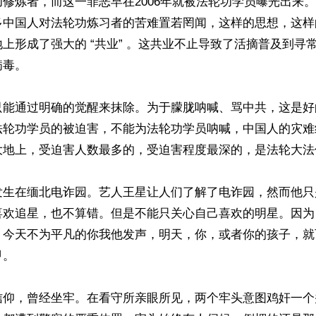
修炼者，而这一罪恶早在2006年就被法轮功学员曝光出来
多中国人对法轮功炼习者的苦难置若罔闻，这样的思想，这样
上形成了强大的 “共业” 。这共业不止导致了活摘普及到寻
毒。

只能通过明确的觉醒来抹除。为于朦胧呐喊、骂中共，这是好
法轮功学员的被迫害，不能为法轮功学员呐喊，中国人的灾难
大地上，受迫害人数最多的，受迫害程度最深的，是法轮大法修
发生在缅北电诈园。艺人王星让人们了解了电诈园，然而他只
喜欢追星，也不算错。但是不能只关心自己喜欢的明星。因为
。今天不为平凡的你我他发声，明天，你，或者你的孩子，就
。

信仰，曾经坐牢。在看守所亲眼所见，两个牢头意图鸡奸一个