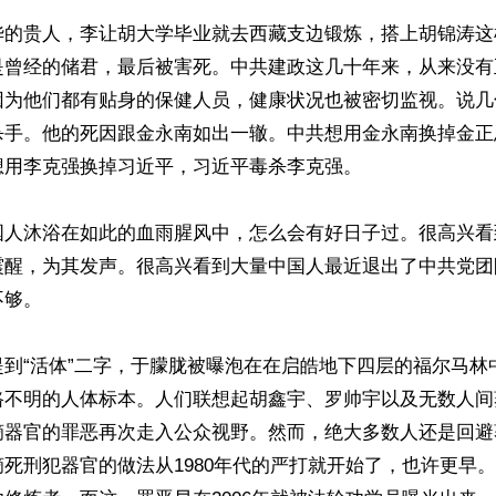
华的贵人，李让胡大学毕业就去西藏支边锻炼，搭上胡锦涛这
是曾经的储君，最后被害死。中共建政这几十年来，从来没有
因为他们都有贴身的保健人员，健康状况也被密切监视。说几
杀手。他的死因跟金永南如出一辙。中共想用金永南换掉金正
用李克强换掉习近平，习近平毒杀李克强。

国人沐浴在如此的血雨腥风中，怎么会有好日子过。很高兴看
震醒，为其发声。很高兴看到大量中国人最近退出了中共党团
够。

到“活体”二字，于朦胧被曝泡在在启皓地下四层的福尔马林中
路不明的人体标本。人们联想起胡鑫宇、罗帅宇以及无数人间
摘器官的罪恶再次走入公众视野。然而，绝大多数人还是回避著
死刑犯器官的做法从1980年代的严打就开始了，也许更早