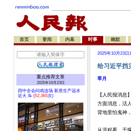
首页
要闻
内幕
时事
幽默
2025年10月23日
给习近平挡
重点推荐文章
莘月
2025年10月23日
四中全会闷戏连场 新质生产远水
【人民报消息
近火 📝 (
52,365
次)
方面消息，活
背地里怕鬼神，
从流程看，于