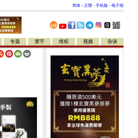
简体
-
正體
-
手机版
-
电子报
专题
寰宇
维权
视频
杂谈