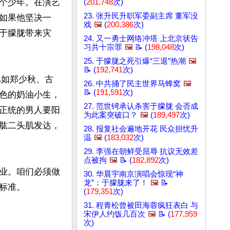
个少年。在演艺
(
201,748
次)
23. 张升民升职军委副主席 董军没
如果他坚决一
戏
🖼️
(
200,386
次)
于朦胧带来灾
24. 又一勇士网络冲塔 上北京状告
习共十宗罪
🖼️
📝 (
198,048
次)
25. 于朦胧之死引爆“三退”热潮
🖼️
📝 (
192,741
次)
比如郑少秋、古
26. 中共捅了民主世界马蜂窝
🖼️
📝 (
191,591
次)
色的奶油小生，
27. 范世锜承认杀害于朦胧 会否成
正统的男人要阳
为此案突破口？
🖼️
(
189,497
次)
肱二头肌发达，
28. 报复社会遍地开花 民众担忧升
温
🖼️
(
183,032
次)
29. 李强在朝鲜受屈辱 抗议无效差
点被拘
🖼️
📝 (
182,892
次)
业。咱们必须做
30. 华晨宇南京演唱会惊现“神
龙”：于朦胧来了！
🖼️
📝
准。

(
179,351
次)
31. 程青松曾被田海蓉疯狂表白 与
宋伊人约饭几百次
🖼️
📝 (
177,959
次)