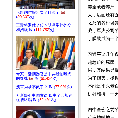
养金或者养尸
《纽约时报》卖了什么？
🖼️
人，后面还有
(
80,307
次)
之死的各种诡
王毅将退休？传习明泽掌控外交
和妇联 📝 (
111,782
次)
藏，军火公司
于朦胧成为一个
习近平这几年
越急迫的原因
局，其结果是
专家：活摘器官是中共最怕曝光
为了挡灾，杨
的红线
🖼️
📝 (
66,434
次)
不能是平头老百
预言为啥不灵了？ 📝 (
77,091
次)
机器维持，一天
万斯妙引中国古语 四中全会加速
红墙坍塌 📝 (
52,491
次)
四中全会之前
没有擒贼擒王