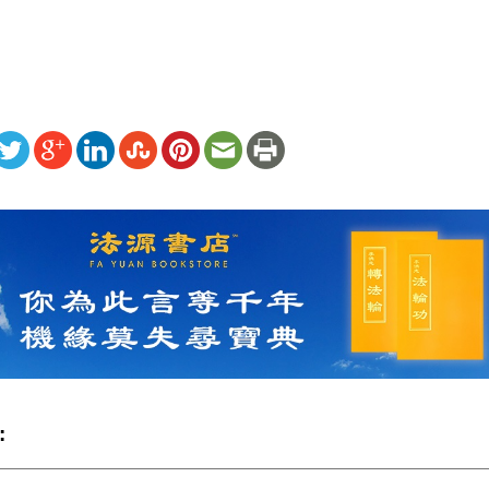
ww.renminbao.com/rmb/articles/2025/10/23/92781.html
: