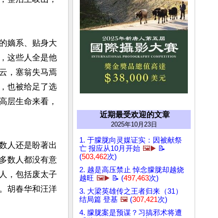
的嫡系、贴身大
，这些人全是他
云，塞翁失马焉
，也被给足了选
高层生命来看，
近期最受欢迎的文章
2025年10月23日
1. 于朦胧向灵媒证实：因被献祭
数人还是盼著出
亡 报应从10月开始
🖼️▶️
📝
(
503,462
次)
多数人都没有意
2. 越是高压禁止 悼念朦胧却越烧
人，包括废太子
越旺
🖼️▶️
📝 (
497,463
次)
。胡春华和汪洋
3. 大梁英雄传之王者归来（31）
结局篇 登基
🖼️
(
307,421
次)
4. 朦胧案是预谋？习搞邪术将遭