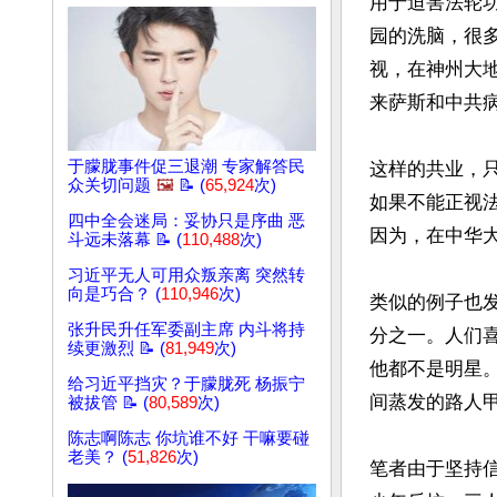
用于迫害法轮功
园的洗脑，很
视，在神州大地
来萨斯和中共病
于朦胧事件促三退潮 专家解答民
这样的共业，
众关切问题
🖼️
📝 (
65,924
次)
如果不能正视
四中全会迷局：妥协只是序曲 恶
因为，在中华
斗远未落幕 📝 (
110,488
次)
习近平无人可用众叛亲离 突然转
向是巧合？ (
110,946
次)
类似的例子也
张升民升任军委副主席 内斗将持
分之一。人们
续更激烈 📝 (
81,949
次)
他都不是明星
给习近平挡灾？于朦胧死 杨振宁
间蒸发的路人甲
被拔管 📝 (
80,589
次)
陈志啊陈志 你坑谁不好 干嘛要碰
老美？ (
51,826
次)
笔者由于坚持