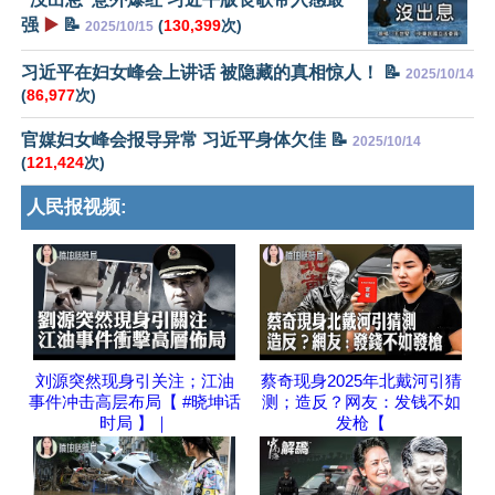
强
▶️
📝
(
130,399
次)
2025/10/15
习近平在妇女峰会上讲话 被隐藏的真相惊人！ 📝
2025/10/14
(
86,977
次)
官媒妇女峰会报导异常 习近平身体欠佳 📝
2025/10/14
(
121,424
次)
人民报视频:
刘源突然现身引关注；江油
蔡奇现身2025年北戴河引猜
事件冲击高层布局【 #晓坤话
测；造反？网友：发钱不如
时局 】｜
发枪【