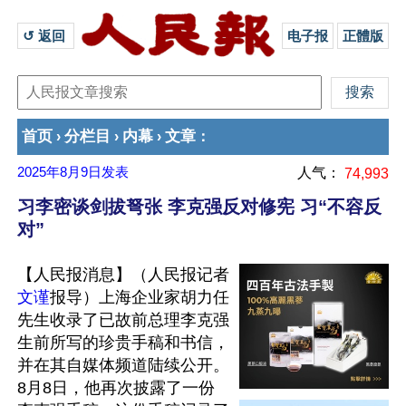
↺ 返回 
电子报
正體版
首页
分栏目
内幕
文章
›
›
›
：
2025年8月9日
发表
人气：
74,993
习李密谈剑拔弩张 李克强反对修宪 习“不容反
对”
【人民报消息】（人民报记者
文谨
报导）上海企业家胡力任
先生收录了已故前总理李克强
生前所写的珍贵手稿和书信，
并在其自媒体频道陆续公开。
8月8日，他再次披露了一份