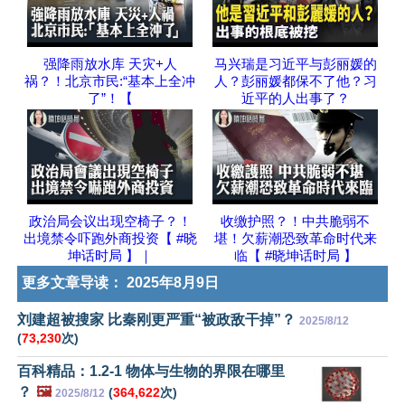
强降雨放水库 天灾+人
马兴瑞是习近平与彭丽媛的
祸？！北京市民:“基本上全冲
人？彭丽媛都保不了他？习
了”！【
近平的人出事了？
政治局会议出现空椅子？！
收缴护照？！中共脆弱不
出境禁令吓跑外商投资【 #晓
堪！欠薪潮恐致革命时代来
坤话时局 】｜
临【 #晓坤话时局 】
更多文章导读：
2025年8月9日
刘建超被搜家 比秦刚更严重“被政敌干掉”？
2025/8/12
(
73,230
次)
百科精品：1.2-1 物体与生物的界限在哪里
？
🖼️
(
364,622
次)
2025/8/12