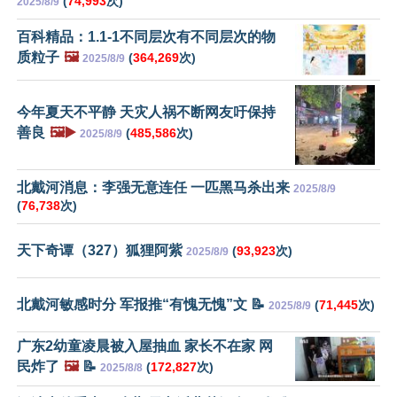
(
74,993
次)
2025/8/9
百科精品：1.1-1不同层次有不同层次的物
质粒子
🖼️
(
364,269
次)
2025/8/9
今年夏天不平静 天灾人祸不断网友吁保持
善良
🖼️▶️
(
485,586
次)
2025/8/9
北戴河消息：李强无意连任 一匹黑马杀出来
2025/8/9
(
76,738
次)
天下奇谭（327）狐狸阿紫
(
93,923
次)
2025/8/9
北戴河敏感时分 军报推“有愧无愧”文 📝
(
71,445
次)
2025/8/9
广东2幼童凌晨被入屋抽血 家长不在家 网
民炸了
🖼️
📝
(
172,827
次)
2025/8/8