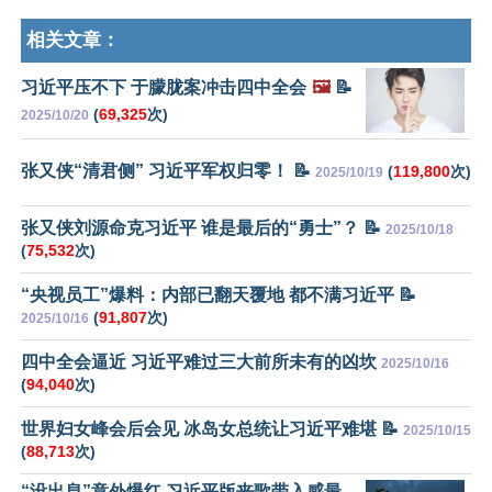
相关文章：
习近平压不下 于朦胧案冲击四中全会
🖼️
📝
(
69,325
次)
2025/10/20
张又侠“清君侧” 习近平军权归零！ 📝
(
119,800
次)
2025/10/19
张又侠刘源命克习近平 谁是最后的“勇士”？ 📝
2025/10/18
(
75,532
次)
“央视员工”爆料：内部已翻天覆地 都不满习近平 📝
(
91,807
次)
2025/10/16
四中全会逼近 习近平难过三大前所未有的凶坎
2025/10/16
(
94,040
次)
世界妇女峰会后会见 冰岛女总统让习近平难堪 📝
2025/10/15
(
88,713
次)
“没出息”意外爆红 习近平版丧歌带入感最