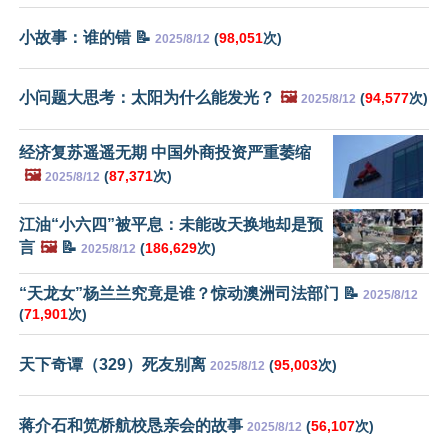
小故事：谁的错 📝
(
98,051
次)
2025/8/12
小问题大思考：太阳为什么能发光？
🖼️
(
94,577
次)
2025/8/12
经济复苏遥遥无期 中国外商投资严重萎缩
🖼️
(
87,371
次)
2025/8/12
江油“小六四”被平息：未能改天换地却是预
言
🖼️
📝
(
186,629
次)
2025/8/12
“天龙女”杨兰兰究竟是谁？惊动澳洲司法部门 📝
2025/8/12
(
71,901
次)
天下奇谭（329）死友别离
(
95,003
次)
2025/8/12
蒋介石和笕桥航校恳亲会的故事
(
56,107
次)
2025/8/12