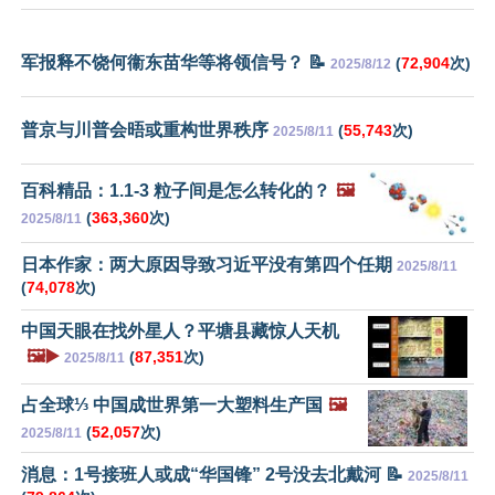
军报释不饶何衞东苗华等将领信号？ 📝
(
72,904
次)
2025/8/12
普京与川普会晤或重构世界秩序
(
55,743
次)
2025/8/11
百科精品：1.1-3 粒子间是怎么转化的？
🖼️
(
363,360
次)
2025/8/11
日本作家：两大原因导致习近平没有第四个任期
2025/8/11
(
74,078
次)
中国天眼在找外星人？平塘县藏惊人天机
🖼️▶️
(
87,351
次)
2025/8/11
占全球⅓ 中国成世界第一大塑料生产国
🖼️
(
52,057
次)
2025/8/11
消息：1号接班人或成“华国锋” 2号没去北戴河 📝
2025/8/11