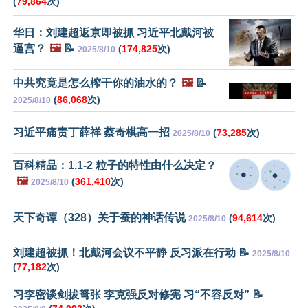
(
79,864
次)
华日：刘建超返京即被抓 习近平北戴河被
逼宫？
🖼️
📝
(
174,825
次)
2025/8/10
中共究竟是怎么榨干你的油水的？
🖼️
📝
(
86,068
次)
2025/8/10
习近平痛责丁薛祥 蔡奇棋高一招
(
73,285
次)
2025/8/10
百科精品：1.1-2 粒子的特性由什么决定？
🖼️
(
361,410
次)
2025/8/10
天下奇谭（328）关于蚕的神话传说
(
94,614
次)
2025/8/10
刘建超被抓！北戴河会议不平静 反习派在行动 📝
2025/8/10
(
77,182
次)
习李密谈剑拔弩张 李克强反对修宪 习“不容反对” 📝