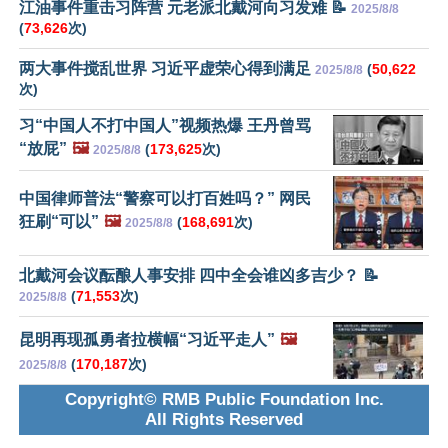
江油事件重击习阵营 元老派北戴河向习发难 📝
2025/8/8
(
73,626
次)
两大事件搅乱世界 习近平虚荣心得到满足
(
50,622
2025/8/8
次)
习“中国人不打中国人”视频热爆 王丹曾骂
“放屁”
🖼️
(
173,625
次)
2025/8/8
中国律师普法“警察可以打百姓吗？” 网民
狂刷“可以”
🖼️
(
168,691
次)
2025/8/8
北戴河会议酝酿人事安排 四中全会谁凶多吉少？ 📝
(
71,553
次)
2025/8/8
昆明再现孤勇者拉横幅“习近平走人”
🖼️
(
170,187
次)
2025/8/8
Copyright© RMB Public Foundation Inc.
All Rights Reserved