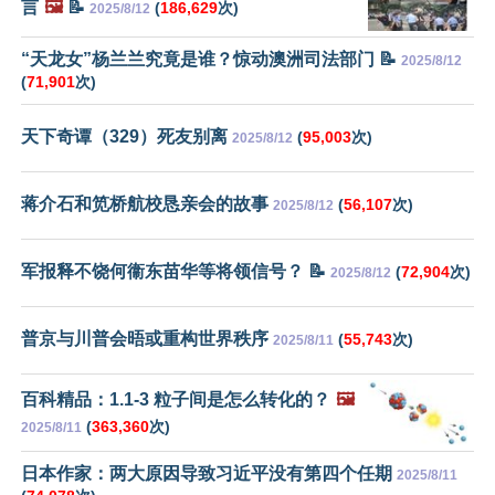
言
🖼️
📝
(
186,629
次)
2025/8/12
“天龙女”杨兰兰究竟是谁？惊动澳洲司法部门 📝
2025/8/12
(
71,901
次)
天下奇谭（329）死友别离
(
95,003
次)
2025/8/12
蒋介石和笕桥航校恳亲会的故事
(
56,107
次)
2025/8/12
军报释不饶何衞东苗华等将领信号？ 📝
(
72,904
次)
2025/8/12
普京与川普会晤或重构世界秩序
(
55,743
次)
2025/8/11
百科精品：1.1-3 粒子间是怎么转化的？
🖼️
(
363,360
次)
2025/8/11
日本作家：两大原因导致习近平没有第四个任期
2025/8/11