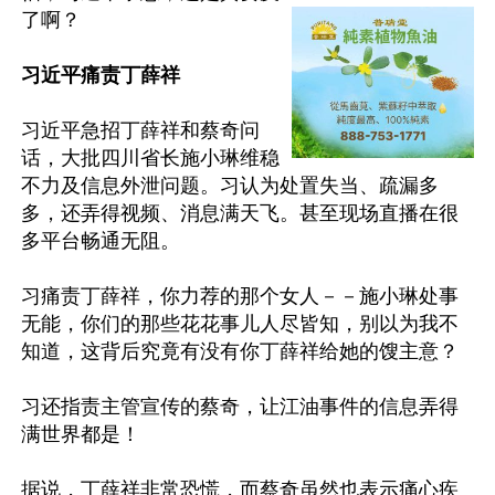
了啊？

习近平痛责丁薛祥
习近平急招丁薛祥和蔡奇问
话，大批四川省长施小琳维稳
不力及信息外泄问题。习认为处置失当、疏漏多
多，还弄得视频、消息满天飞。甚至现场直播在很
多平台畅通无阻。

习痛责丁薛祥，你力荐的那个女人－－施小琳处事
无能，你们的那些花花事儿人尽皆知，别以为我不
知道，这背后究竟有没有你丁薛祥给她的馊主意？

习还指责主管宣传的蔡奇，让江油事件的信息弄得
满世界都是！

据说，丁薛祥非常恐慌，而蔡奇虽然也表示痛心疾