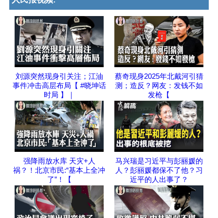
刘源突然现身引关注；江油
蔡奇现身2025年北戴河引猜
事件冲击高层布局【 #晓坤话
测；造反？网友：发钱不如
时局 】｜
发枪【
强降雨放水库 天灾+人
马兴瑞是习近平与彭丽媛的
祸？！北京市民:“基本上全冲
人？彭丽媛都保不了他？习
了”！【
近平的人出事了？