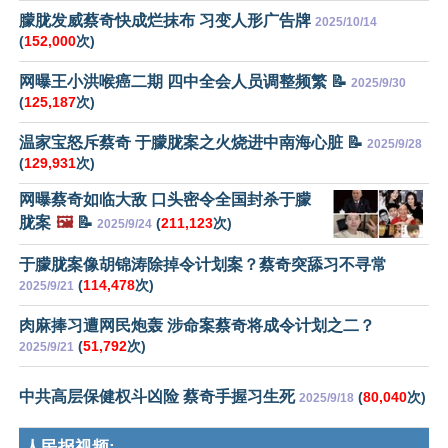
朦胧发威蔡奇快成烂抹布 习变人形广告牌
2025/10/14
(
152,000
次)
网曝王小洪喉癌二期 四中全会人员调整频繁 📝
2025/9/30
(
125,187
次)
温家宝怒斥蔡奇 于朦胧案之火烧进中南海心脏 📝
2025/9/28
(
129,931
次)
网曝蔡奇如临大敌 口头密令全国封杀于朦
胧案
🖼️
📝
(
211,123
次)
2025/9/24
于朦胧案像胡锦涛除掉令计划案？蔡奇突舔习不寻常
(
114,478
次)
2025/9/21
肉麻捧习遭网民炮轰 涉命案蔡奇将成令计划之二？
(
51,792
次)
2025/9/21
中共高层保健权斗凶险 蔡奇手握习生死
(
80,040
次)
2025/9/18
人民报视频: