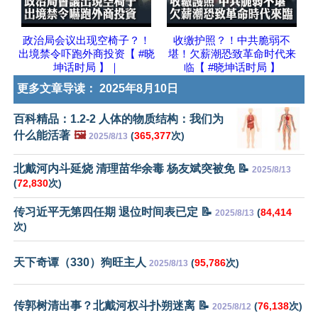
政治局会议出现空椅子？！
收缴护照？！中共脆弱不
出境禁令吓跑外商投资【 #晓
堪！欠薪潮恐致革命时代来
坤话时局 】｜
临【 #晓坤话时局 】
更多文章导读：
2025年8月10日
百科精品：1.2-2 人体的物质结构：我们为
什么能活著
🖼️
(
365,377
次)
2025/8/13
北戴河内斗延烧 清理苗华余毒 杨友斌突被免 📝
2025/8/13
(
72,830
次)
传习近平无第四任期 退位时间表已定 📝
(
84,414
2025/8/13
次)
天下奇谭（330）狗旺主人
(
95,786
次)
2025/8/13
传郭树清出事？北戴河权斗扑朔迷离 📝
(
76,138
次)
2025/8/12