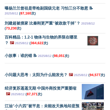
曝杨兰兰曾祖是带枪副国级元老 习怕三分不敢惹 📝
(
87,160
次)
2025/8/12
刘建超被搜家 比秦刚更严重“被政敌干掉”？
2025/8/12
(
73,230
次)
百科精品：1.2-1 物体与生物的界限在哪里
？
🖼️
(
364,622
次)
2025/8/12
小故事：谁的错 📝
(
98,051
次)
2025/8/12
小问题大思考：太阳为什么能发光？
🖼️
(
94,577
次)
2025/8/12
经济复苏遥遥无期 中国外商投资严重萎缩
🖼️
(
87,371
次)
2025/8/12
江油“小六四”被平息：未能改天换地却是预