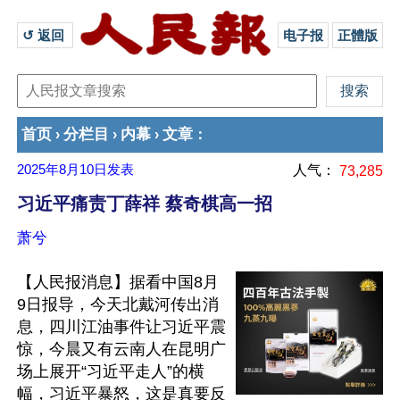
↺ 返回 
电子报
正體版
首页
分栏目
内幕
文章
›
›
›
：
2025年8月10日
发表
人气：
73,285
习近平痛责丁薛祥 蔡奇棋高一招
萧兮
【人民报消息】据看中国8月
9日报导，今天北戴河传出消
息，四川江油事件让习近平震
惊，今晨又有云南人在昆明广
场上展开“习近平走人”的横
幅，习近平暴怒，这是真要反