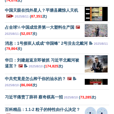
(
74,078
次)
中国天眼在找外星人？平塘县藏惊人天机
🖼️▶️
(
87,351
次)
2025/8/11
占全球⅓ 中国成世界第一大塑料生产国
🖼️
(
52,057
次)
2025/8/11
消息：1号接班人或成“华国锋” 2号没去北戴河 📝
2025/8/11
(
79,864
次)
华日：刘建超返京即被抓 习近平北戴河被
逼宫？
🖼️
📝
(
174,825
次)
2025/8/10
中共究竟是怎么榨干你的油水的？
🖼️
📝
(
86,068
次)
2025/8/10
习近平痛责丁薛祥 蔡奇棋高一招
(
73,285
次)
2025/8/10
百科精品：1.1-2 粒子的特性由什么决定？