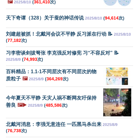
🖼️
(
361,410
次)
2025/8/10
天下奇谭（328）关于蚕的神话传说
(
94,614
次)
2025/8/10
刘建超被抓！北戴河会议不平静 反习派在行动 📝
2025/8/10
(
77,182
次)
习李密谈剑拔弩张 李克强反对修宪 习“不容反对” 📝
(
74,993
次)
2025/8/9
百科精品：1.1-1不同层次有不同层次的物
质粒子
🖼️
(
364,269
次)
2025/8/9
今年夏天不平静 天灾人祸不断网友吁保持
善良
🖼️▶️
(
485,586
次)
2025/8/9
北戴河消息：李强无意连任 一匹黑马杀出来
2025/8/9
(
76,738
次)