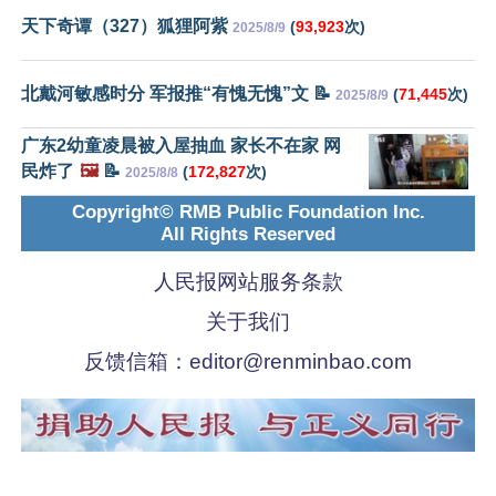
天下奇谭（327）狐狸阿紫
(
93,923
次)
2025/8/9
北戴河敏感时分 军报推“有愧无愧”文 📝
(
71,445
次)
2025/8/9
广东2幼童凌晨被入屋抽血 家长不在家 网
民炸了
🖼️
📝
(
172,827
次)
2025/8/8
Copyright© RMB Public Foundation Inc.
All Rights Reserved
人民报网站服务条款
关于我们
反馈信箱：
editor@renminbao.com