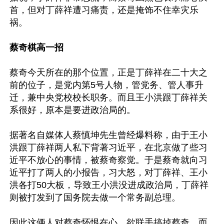
首，但对丁薛祥遭习痛责，还是掩饰不住幸灾乐
祸。

蔡奇棋高一招
蔡奇今天所在的那个位置，正是丁薛祥在二十大之
前的位子，是党内第5号人物，管党务、管人事升
迁，兼中央党校校长职务。而且王小洪跟丁薛祥关
系很好，原本是要进政治局的。

据著名自媒体人蔡慎坤先生曾经爆料称，由于王小
洪跟丁薛祥两人私下背著习近平，在北京做了些习
近平不放心的事情，被蔡奇察觉。于是蔡奇就向习
近平打了两人的小报告，习大怒，对丁薛祥、王小
洪各打50大板，导致王小洪没进成政治局，丁薛祥
则被打发到了国务院去做一个常务副总理。

因此这俩人对蔡奇怀恨在心，欲联手搞掉蔡奇。而