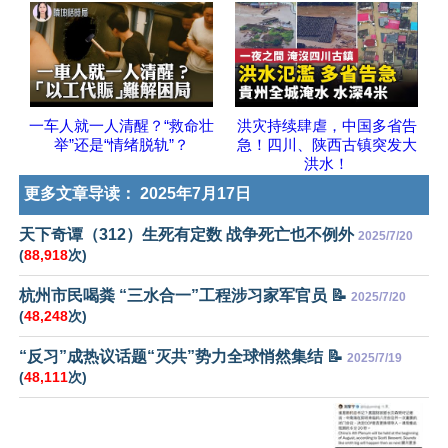
一车人就一人清醒？“救命壮
洪灾持续肆虐，中国多省告
举”还是“情绪脱轨”？
急！四川、陕西古镇突发大
洪水！
更多文章导读：
2025年7月17日
天下奇谭（312）生死有定数 战争死亡也不例外
2025/7/20
(
88,918
次)
杭州市民喝粪 “三水合一”工程涉习家军官员 📝
2025/7/20
(
48,248
次)
“反习”成热议话题“灭共”势力全球悄然集结 📝
2025/7/19
(
48,111
次)