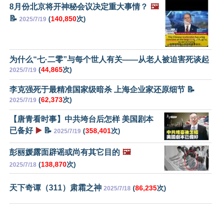
8月份北京将开神秘会议决定重大事情？
🖼️
📝
(
140,850
次)
2025/7/19
为什么“七·二零”与每个世人有关——从老人被迫害死谈起
(
44,865
次)
2025/7/19
李克强死于最精准国家级暗杀 上海企业家还原细节 📝
(
62,373
次)
2025/7/19
【唐青看时事】中共垮台后怎样 美国剧本
已备好
▶️
📝
(
358,401
次)
2025/7/19
彭丽媛露面辟谣或尚有其它目的
🖼️
(
138,870
次)
2025/7/18
天下奇谭（311）肃霜之神
(
86,235
次)
2025/7/18