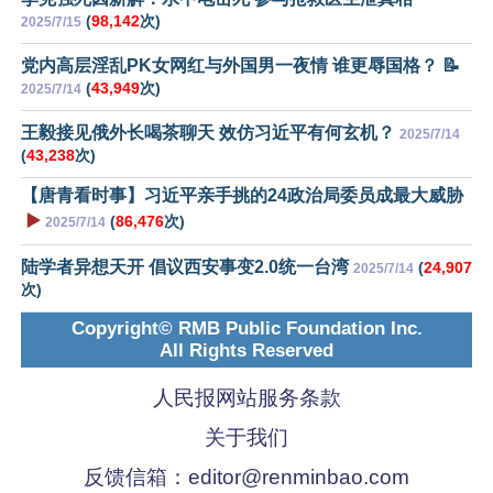
(
98,142
次)
2025/7/15
党内高层淫乱PK女网红与外国男一夜情 谁更辱国格？ 📝
(
43,949
次)
2025/7/14
王毅接见俄外长喝茶聊天 效仿习近平有何玄机？
2025/7/14
(
43,238
次)
【唐青看时事】习近平亲手挑的24政治局委员成最大威胁
▶️
(
86,476
次)
2025/7/14
陆学者异想天开 倡议西安事变2.0统一台湾
(
24,907
2025/7/14
次)
Copyright© RMB Public Foundation Inc.
All Rights Reserved
人民报网站服务条款
关于我们
反馈信箱：
editor@renminbao.com