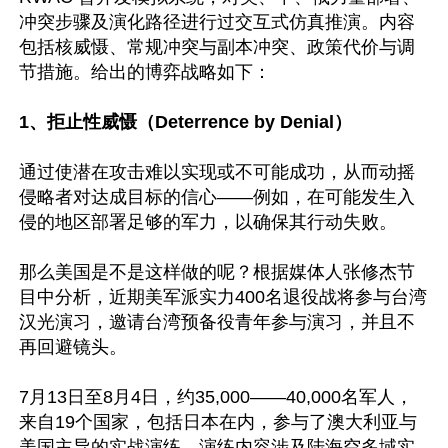
冲突步骤及演化路径进行过交互式仿真推演。内容
包括核威慑、常规冲突与副本冲突、政策代价与调
节措施。给出的博弈战略如下：

1、拒止性威慑（Deterrence by Denial）
通过使潜在攻击难以实现或不可能成功，从而动摇
侵略者对达成目标的信心——例如，在可能发生入
侵的地区部署足够的军力，以确保其行动失败。

那么美国是不是这样做的呢？根据媒体人张修杰节
目中分析，近期美军派实力400名退役战将参与台湾
汉光演习，邀请台湾预备役青年参与演习，并且不
再回避镜头。

7月13日至8月4日，约35,000——40,000名军人，
来自19个国家，包括日本在内，参与了澳大利亚与
美国主导的实战演练。演练内容涉及陆海空多域实