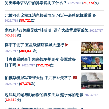
另类李希讲话中的异常说明了什么？
(
59,773
次)
2025/7/18
北戴河会议前坏消息接踵而至 习近平豪赌危机重重 📝
(
59,721
次)
2025/7/18
宗馥莉与3美籍兄妹“哇哈哈”遗产大战背后更凶险
2025/7/17
(
45,638
次)
撑不下去了 五星级酒店摆摊大流行
▶️
(
354,031
次)
2025/7/17
【唐青看时事】未来战争规则变 美军准备
好了吗
▶️
(
352,724
次)
2025/7/17
怕被颠覆派军警守天桥 中共神经失常了
🖼️
(
67,378
次)
2025/7/17
起底马兴瑞与彭丽媛的真实关系 超乎你的想像
2025/7/17
(
69,312
次)