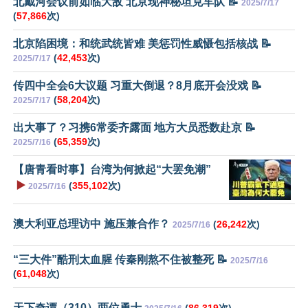
北戴河会议前如临大敌 北京现神秘坦克车队 📝
2025/7/17
(
57,866
次)
北京陷困境：和统武统皆难 美惩罚性威慑包括核战 📝
(
42,453
次)
2025/7/17
传四中全会6大议题 习重大倒退？8月底开会没戏 📝
(
58,204
次)
2025/7/17
出大事了？习携6常委齐露面 地方大员悉数赴京 📝
(
65,359
次)
2025/7/16
【唐青看时事】台湾为何掀起“大罢免潮”
▶️
(
355,102
次)
2025/7/16
澳大利亚总理访中 施压兼合作？
(
26,242
次)
2025/7/16
“三大件”酷刑太血腥 传秦刚熬不住被整死 📝
2025/7/16
(
61,048
次)
天下奇谭（310）两位勇士