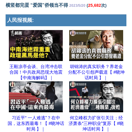
横竖都完蛋 “爱国”侨领当不得
(
25,682
次)
2023/5/20
人民报视频:
王毅凉亭会谈、台湾冲击联
胡锦涛的真实职务？养老金
合国！中共政局恐现大地震
分配不公引怨声载道【 #晓坤
【中南海解码】｜
话时局 】｜
习近平“ 一人难逃”？在中
何立峰权力扩张引关注；经
国，这东西最毒！【 #晓坤话
济萧条“三种职业”复苏【 #晓
时局 】｜
坤话时局 】｜