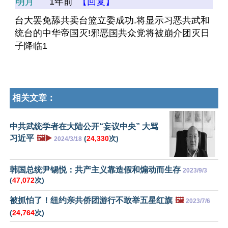
明月
1年前
【回复】
台大罢免舔共卖台篮立委成功.将显示习恶共武和
统台的中华帝国灭!邪恶国共众党将被崩介团灭日
子降临1
相关文章：
中共武统学者在大陆公开“妄议中央” 大骂
习近平
🖼️▶️
(
24,330
次)
2024/3/18
韩国总统尹锡悦：共产主义靠造假和煽动而生存
2023/9/3
(
47,072
次)
被抓怕了！纽约亲共侨团游行不敢举五星红旗
🖼️
2023/7/6
(
24,764
次)