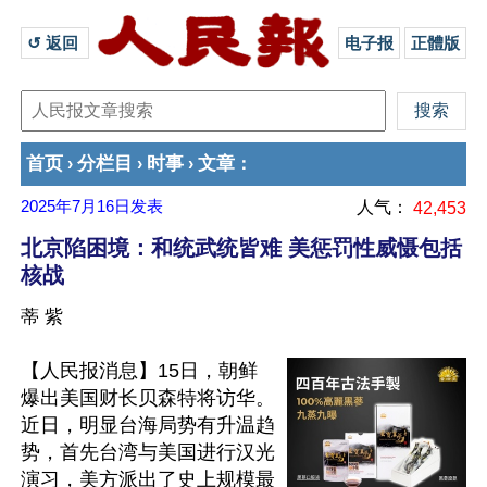
↺ 返回 
电子报
正體版
首页
分栏目
时事
文章
›
›
›
：
2025年7月16日
发表
人气：
42,453
北京陷困境：和统武统皆难 美惩罚性威慑包括
核战
蒂 紫
【人民报消息】15日，朝鲜
爆出美国财长贝森特将访华。
近日，明显台海局势有升温趋
势，首先台湾与美国进行汉光
演习，美方派出了史上规模最