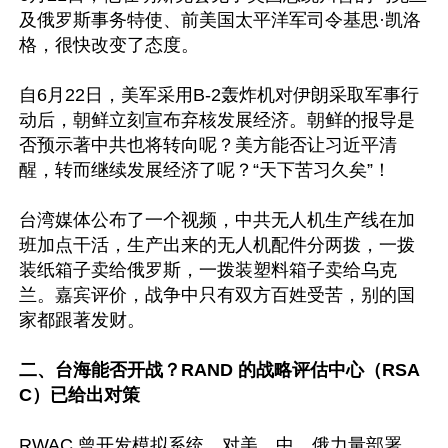
及俄罗斯事务特使、前美国太平洋军司令基思·凯洛
格，很快改变了态度。

自6月22日，美军采用B-2轰炸机对伊朗采取军事行
动后，朝鲜立刻宣布弃核发展经济。朝鲜的报导是
否预示著中共也将转向呢？美方能否让习近平清
醒，转而继续发展经济了呢？“天下苦习久矣”！

台湾媒体公布了一个视频，中共无人机生产线在加
班加点干活，生产出来的无人机配件分两拨，一拨
装纸箱子卖给俄罗斯，一拨装塑料箱子卖给乌克
兰。嘉宾评价，战争中只有双方百姓受苦，别的国
家都跟著发财。

二、台海能否开战？RAND 的战略评估中心（RSA
C）已给出对策
RWAC 曾开发模拟系统，对美、中、俄力量部署、