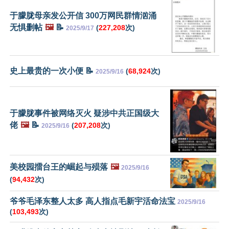
于朦胧母亲发公开信 300万网民群情汹涌
无惧删帖
🖼️
📝
(
227,208
次)
2025/9/17
史上最贵的一次小便 📝
(
68,924
次)
2025/9/16
于朦胧事件被网络灭火 疑涉中共正国级大
佬
🖼️
📝
(
207,208
次)
2025/9/16
美校园擂台王的崛起与殒落
🖼️
2025/9/16
(
94,432
次)
爷爷毛泽东整人太多 高人指点毛新宇活命法宝
2025/9/16
(
103,493
次)