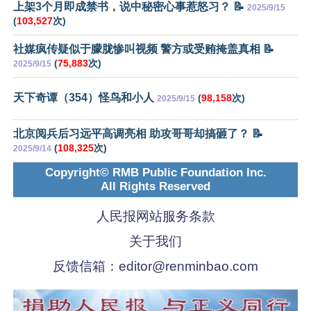
上架3个月即成禁书，说中秘密心事惹怒习？ 📝
2025/9/15
(
103,527
次)
社媒疯传疑似于朦胧惨叫视频 警方或受贿掩盖真相 📝
(
75,883
次)
2025/9/15
天下奇谭（354）怪鸟和小人
(
98,158
次)
2025/9/15
北京阅兵后习远平高调亮相 助攻哥哥却搞砸了？ 📝
(
108,325
次)
2025/9/14
Copyright© RMB Public Foundation Inc.
All Rights Reserved
人民报网站服务条款
关于我们
反馈信箱：
editor@renminbao.com