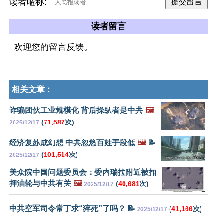
读者暱称:
读者留言
欢迎您的留言反馈。
相关文章：
诈骗团伙工业规模化 背后操纵者是中共
🖼️
(
71,587
次)
2025/12/17
经济复苏成幻想 中共忽悠百姓手段低
🖼️
📝
(
101,514
次)
2025/12/17
美众院中国问题委员会：委内瑞拉附近被扣
押油轮与中共有关
🖼️
(
40,681
次)
2025/12/17
中共空军司令常丁求“猝死”了吗？ 📝
(
41,166
次)
2025/12/17