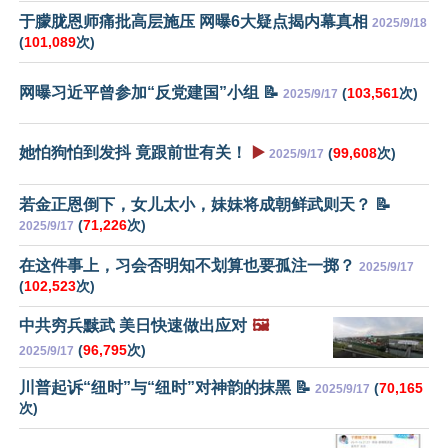
于朦胧恩师痛批高层施压 网曝6大疑点揭内幕真相
2025/9/18
(
101,089
次)
网曝习近平曾参加“反党建国”小组 📝
(
103,561
次)
2025/9/17
她怕狗怕到发抖 竟跟前世有关！
▶️
(
99,608
次)
2025/9/17
若金正恩倒下，女儿太小，妹妹将成朝鲜武则天？ 📝
(
71,226
次)
2025/9/17
在这件事上，习会否明知不划算也要孤注一掷？
2025/9/17
(
102,523
次)
中共穷兵黩武 美日快速做出应对
🖼️
(
96,795
次)
2025/9/17
川普起诉“纽时”与“纽时”对神韵的抹黑 📝
(
70,165
2025/9/17
次)