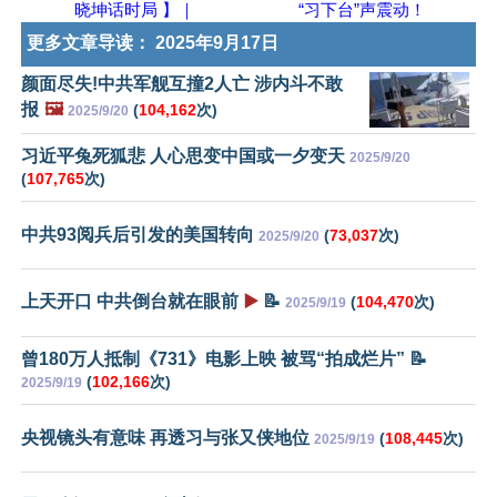
晓坤话时局 】｜
“习下台”声震动！
更多文章导读：
2025年9月17日
颜面尽失!中共军舰互撞2人亡 涉内斗不敢
报
🖼️
(
104,162
次)
2025/9/20
习近平兔死狐悲 人心思变中国或一夕变天
2025/9/20
(
107,765
次)
中共93阅兵后引发的美国转向
(
73,037
次)
2025/9/20
上天开口 中共倒台就在眼前
▶️
📝
(
104,470
次)
2025/9/19
曾180万人抵制《731》电影上映 被骂“拍成烂片” 📝
(
102,166
次)
2025/9/19
央视镜头有意味 再透习与张又侠地位
(
108,445
次)
2025/9/19