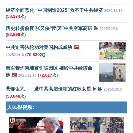
经济全面恶化 “中国制造2025”救不了中共经济
2025/12/17
(
58,374
次)
历史转折前夜 张又侠“团灭”中共空军高层 📝
2025/12/16
(
82,696
次)
中共迫害法轮功对美国构成威胁
🖼️
(
70,830
次)
2025/12/16
泰军轰炸柬埔寨诈骗园区 摧毁中共经济命
脉
🖼️
(
72,817
次)
2025/12/16
悲惨诅咒－－遭中共高层侵犯的红歌女星
▶️
📝
2025/12/15
(
58,046
次)
人民报视频: