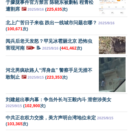
于朦胧事件官方禁言 陈晓东被删帖 程青松
遭割席
🖼️
(
225,635
次)
2025/9/16
北上广苦日子来临 跌出一线城市问题在哪？
2025/9/16
(
100,671
次)
阅兵后老天发怒？罕见冰雹砸北京 恐怖虫
害现河南
🖼️▶️
📝
(
441,462
次)
2025/9/16
河北男疯砍路人“浑身血” 警察手足无措不
敢制止
🖼️
(
223,353
次)
2025/9/15
刘建超出事内幕：争当外长与王毅内斗 泄密涉美女
(
102,900
次)
2025/9/15
中共正在权力交接，美方声明台湾地位未定
2025/9/15
(
103,365
次)