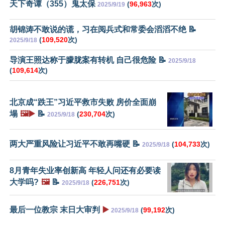
天下奇谭（355）鬼太保
(
96,963
次)
2025/9/19
胡锦涛不敢说的谎，习在阅兵式和常委会滔滔不绝 📝
(
109,520
次)
2025/9/18
导演王照达称于朦胧案有转机 自己很危险 📝
2025/9/18
(
109,614
次)
北京成“跌王”习近平救市失败 房价全面崩
塌
🖼️▶️
📝
(
230,704
次)
2025/9/18
两大严重风险让习近平不敢再嘴硬 📝
(
104,733
次)
2025/9/18
8月青年失业率创新高 年轻人问还有必要读
大学吗?
🖼️
📝
(
226,751
次)
2025/9/18
最后一位教宗 末日大审判
▶️
(
99,192
次)
2025/9/18