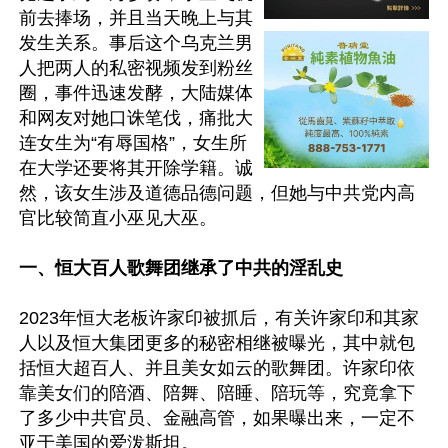
前去捧场，并且当天晚上与其
发生关系。事后这个乌克兰男
人把两人的私密视频发到粉丝
圈，事件迅速发酵，大陆媒体
和网友对她口诛笔伐，痛批大
连女生为“有辱国格”，女生所
在大学还要将其开除学籍。诚
然，该女生涉及道德品德问题，但她与中共党内高
官比较简直小巫见大巫。

一、恒大百人歌舞团继承了中共的淫乱史
2023年恒大老板许家印被抓后，有关许家印和其家
人以及恒大集团更多的秘密相继被曝光，其中就包
括恒大超百人、并且美女如云的歌舞团。许家印依
靠美女们的陪酒、陪舞、陪睡、陪玩等，究竟拿下
了多少中共官员、金融高管，如果曝出来，一定不
亚于美国的爱泼斯坦。
