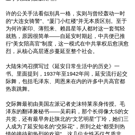
许的公关手法看似别具一格，实则与曾经轰动一时
的“大连女骑警”、“厦门小红楼”并无本质区别。至于
为何许家印、薄熙来、赖昌星等人都对这一套驾轻
就熟，原因很简单——自延安时期起，中共便已推
行“美女陪高官”制度，这一模式在中共掌权后愈演愈
烈，从核心高层逐步蔓延至整个社会。

大陆朱鸿召撰写过《延安日常生活中的历史》一
书。里面提到，1937年至1942年间，延安流行起交
际舞，包括毛泽东、周恩来在内的许多中共高官都
热衷跳舞。

交际舞最初由美国左派记者史沫特莱亲身传授。毛
泽东的翻译兼秘书——吴莉莉，那个长得像大S的女
共党，还有最早奔赴陕北的“文艺明星”丁玲，她们三
人成为了延安知名的“交际花”，所到之处“都受到热
情的接待和热烈的欢迎”。这几位女性不仅气质非