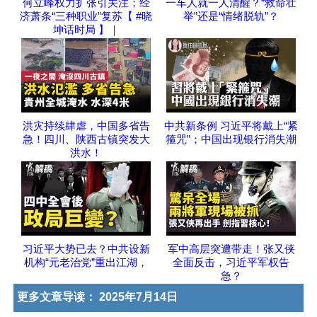
何立峰权力扩张引关注；经
一车人就一人清醒？“救命壮
济萧条“三种职业”复苏【 #晓
举”还是“情绪脱轨”？
坤话时局 】｜
洪灾持续肆虐，中国多省告
中共新条例 习近平将戴上“紧
急！四川、陕西古镇突发大
箍咒”；中国出现银行消失潮
洪水！
习近平大势已去？中共设新
军中高层突遭带走！张又侠
机构“元老治党”重出江湖，
全面反击，习近平军权告
急？
更多文章导读：
2025年7月14日