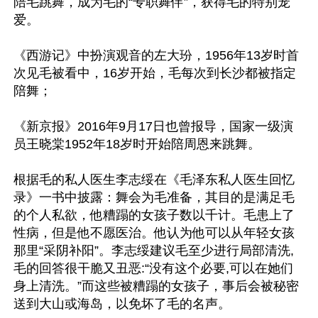
陪毛跳舞，成为毛的“专职舞伴”，获得毛的特别宠
爱。

《西游记》中扮演观音的左大玢，1956年13岁时首
次见毛被看中，16岁开始，毛每次到长沙都被指定
陪舞；

《新京报》2016年9月17日也曾报导，国家一级演
员王晓棠1952年18岁时开始陪周恩来跳舞。

根据毛的私人医生李志绥在《毛泽东私人医生回忆
录》一书中披露：舞会为毛准备，其目的是满足毛
的个人私欲，他糟蹋的女孩子数以千计。毛患上了
性病，但是他不愿医治。他认为他可以从年轻女孩
那里“采阴补阳”。李志绥建议毛至少进行局部清洗,
毛的回答很干脆又丑恶:“没有这个必要,可以在她们
身上清洗。”而这些被糟蹋的女孩子，事后会被秘密
送到大山或海岛，以免坏了毛的名声。
