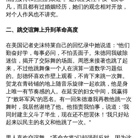
凡，而且都有过婚姻经历，她们的观念相对开放，
对个人作风也不讲究。

二、跳交谊舞上升到革命高度
在美国记者史沫特莱自己的回忆录中她说道：“他们
勤奋好学，每事必问，不怕丢面子。朱德同我破除
迷信，揭开了交际舞的场面。周恩来接著也跳了起
来，不过他跳舞像一个人在演算一道数学习题似
的。彭德怀喜欢作壁上观看，不肯下来跳一次舞。
贺龙在青砖铺的地上随音乐旋律一起欢跳，他是身
上唯一有节奏感的人。在延安的妇女中间，我赢得
了“败坏军风”的恶名。有一回朱德邀我再教他跳一次
舞时，我居然谢绝了他。他指责我怕事，说道：‘我
同封建主义斗了半生，现在还不想罢休！’我只好站
起来以民主的名义和他跳了一次。”

男人喜欢交谊舞，“革命女将”们却强烈反对，因为这