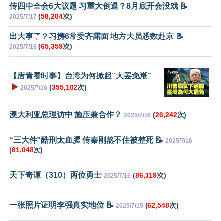
传四中全会6大议题 习重大倒退？8月底开会没戏 📝
(
58,204
次)
2025/7/17
出大事了？习携6常委齐露面 地方大员悉数赴京 📝
(
65,359
次)
2025/7/16
【唐青看时事】台湾为何掀起“大罢免潮”
▶️
(
355,102
次)
2025/7/16
澳大利亚总理访中 施压兼合作？
(
26,242
次)
2025/7/16
“三大件”酷刑太血腥 传秦刚熬不住被整死 📝
2025/7/16
(
61,048
次)
天下奇谭（310）两位勇士
(
86,319
次)
2025/7/16
一张照片证明李强真实地位 📝
(
62,548
次)
2025/7/15