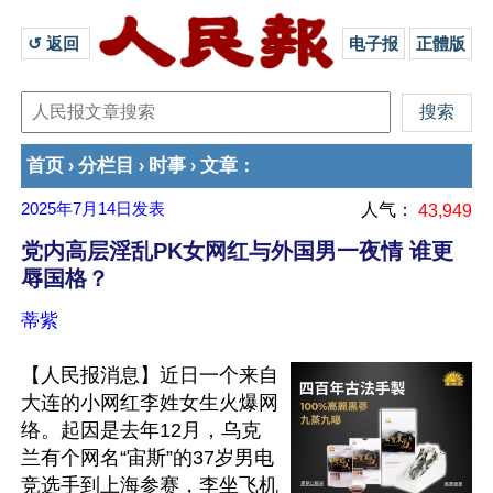
↺ 返回 
电子报
正體版
首页
分栏目
时事
文章
›
›
›
：
2025年7月14日
发表
人气：
43,949
党内高层淫乱PK女网红与外国男一夜情 谁更
辱国格？
蒂紫
【人民报消息】近日一个来自
大连的小网红李姓女生火爆网
络。起因是去年12月，乌克
兰有个网名“宙斯”的37岁男电
竞选手到上海参赛，李坐飞机