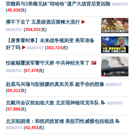
宗馥莉与3美籍兄妹“哇哈哈”遗产大战背后更凶险
2025/7/17
(
45,638
次)
撑不下去了 五星级酒店摆摊大流行
▶️
(
354,031
次)
2025/7/17
【唐青看时事】未来战争规则变 美军准备
好了吗
▶️
(
352,724
次)
2025/7/17
怕被颠覆派军警守天桥 中共神经失常了
🖼️
(
67,378
次)
2025/7/17
起底马兴瑞与彭丽媛的真实关系 超乎你的想像
2025/7/17
(
69,312
次)
北戴河会议前如临大敌 北京现神秘坦克车队 📝
2025/7/17
(
57,866
次)
北京陷困境：和统武统皆难 美惩罚性威慑包括核战 📝
(
42,453
次)
2025/7/17