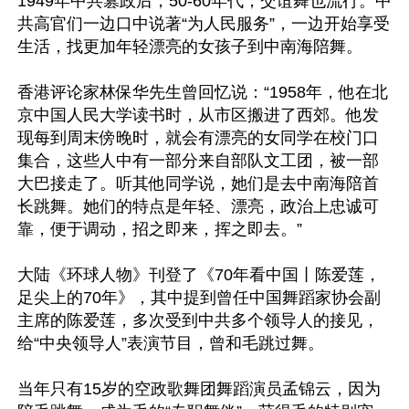
1949年中共篡政后，50-60年代，交谊舞也流行。中
共高官们一边口中说著“为人民服务”，一边开始享受
生活，找更加年轻漂亮的女孩子到中南海陪舞。

香港评论家林保华先生曾回忆说：“1958年，他在北
京中国人民大学读书时，从市区搬进了西郊。他发
现每到周末傍晚时，就会有漂亮的女同学在校门口
集合，这些人中有一部分来自部队文工团，被一部
大巴接走了。听其他同学说，她们是去中南海陪首
长跳舞。她们的特点是年轻、漂亮，政治上忠诚可
靠，便于调动，招之即来，挥之即去。”

大陆《环球人物》刊登了《70年看中国丨陈爱莲，
足尖上的70年》，其中提到曾任中国舞蹈家协会副
主席的陈爱莲，多次受到中共多个领导人的接见，
给“中央领导人”表演节目，曾和毛跳过舞。

当年只有15岁的空政歌舞团舞蹈演员孟锦云，因为