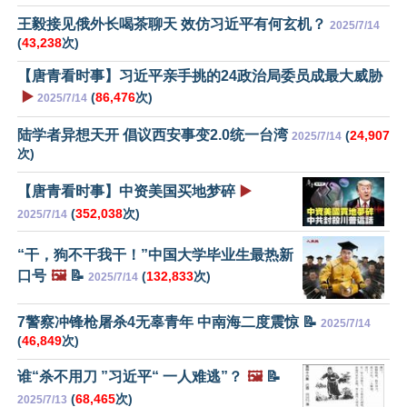
王毅接见俄外长喝茶聊天 效仿习近平有何玄机？
2025/7/14
(
43,238
次)
【唐青看时事】习近平亲手挑的24政治局委员成最大威胁
▶️
(
86,476
次)
2025/7/14
陆学者异想天开 倡议西安事变2.0统一台湾
(
24,907
2025/7/14
次)
【唐青看时事】中资美国买地梦碎
▶️
(
352,038
次)
2025/7/14
“干，狗不干我干！”中国大学毕业生最热新
口号
🖼️
📝
(
132,833
次)
2025/7/14
7警察冲锋枪屠杀4无辜青年 中南海二度震惊 📝
2025/7/14
(
46,849
次)
谁“杀不用刀 ”习近平“ 一人难逃”？
🖼️
📝
(
68,465
次)
2025/7/13