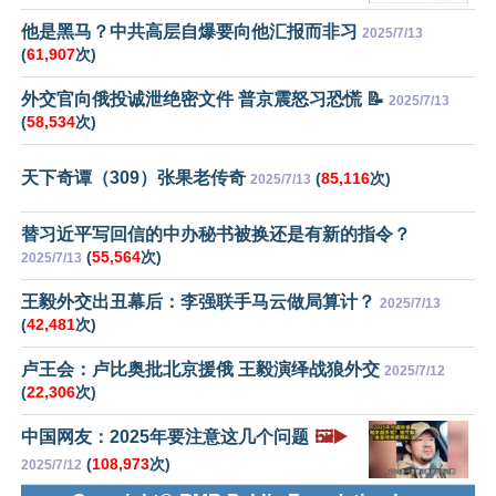
他是黑马？中共高层自爆要向他汇报而非习
2025/7/13
(
61,907
次)
外交官向俄投诚泄绝密文件 普京震怒习恐慌 📝
2025/7/13
(
58,534
次)
天下奇谭（309）张果老传奇
(
85,116
次)
2025/7/13
替习近平写回信的中办秘书被换还是有新的指令？
(
55,564
次)
2025/7/13
王毅外交出丑幕后：李强联手马云做局算计？
2025/7/13
(
42,481
次)
卢王会：卢比奥批北京援俄 王毅演绎战狼外交
2025/7/12
(
22,306
次)
中国网友：2025年要注意这几个问题
🖼️▶️
(
108,973
次)
2025/7/12