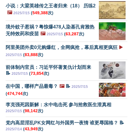
小说：大梁英雄传之王者归来（18） 历练2
🖼️
(
549,388
次)
2025/7/15
境外蚊子惹祸？粤惊爆478人染基孔肯雅热
无特效药和疫苗
🖼️
(
63,287
次)
2025/7/15
阿里美团外卖0元购爆红，全网疯抢，幕后真相更疯狂
▶️
(
83,888
次)
2025/7/15
前体制内官员：习近平怀著复仇计划而来
📝
(
73,854
次)
2025/7/15
在中国，哪样产品最毒？
🖼️
📝
2025/7/15
(
474,744
次)
李克强死因新解：水中电击死 参与抢救医生泄真相
(
98,142
次)
2025/7/15
党内高层淫乱PK女网红与外国男一夜情 谁更辱国格？ 📝
(
43,949
次)
2025/7/14