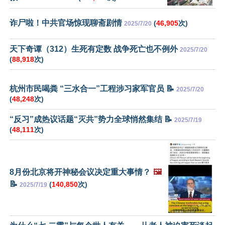
诈尸啦！中共官场惊现聊斋剧情
(
46,905
次)
2025/7/20
天下奇谭（312）生死有定数 战争死亡也不例外
2025/7/20
(
88,918
次)
杭州市民喝粪 “三水合一”工程涉习家军官员 📝
2025/7/20
(
48,248
次)
“反习”成热议话题“灭共”势力全球悄然集结 📝
2025/7/19
(
48,111
次)
8月份北京将开神秘会议决定重大事情？
🖼️
📝
(
140,850
次)
2025/7/19