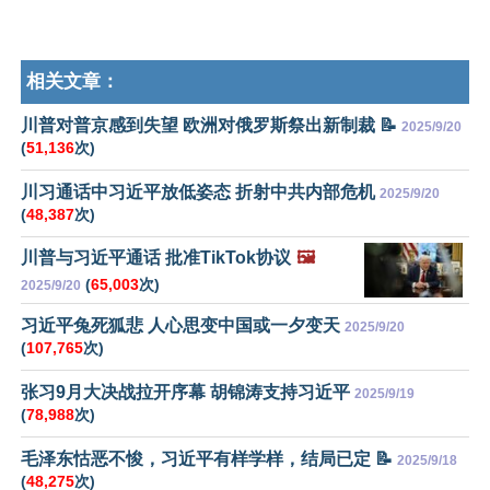
相关文章：
川普对普京感到失望 欧洲对俄罗斯祭出新制裁 📝
2025/9/20
(
51,136
次)
川习通话中习近平放低姿态 折射中共内部危机
2025/9/20
(
48,387
次)
川普与习近平通话 批准TikTok协议
🖼️
(
65,003
次)
2025/9/20
习近平兔死狐悲 人心思变中国或一夕变天
2025/9/20
(
107,765
次)
张习9月大决战拉开序幕 胡锦涛支持习近平
2025/9/19
(
78,988
次)
毛泽东怙恶不悛，习近平有样学样，结局已定 📝
2025/9/18
(
48,275
次)