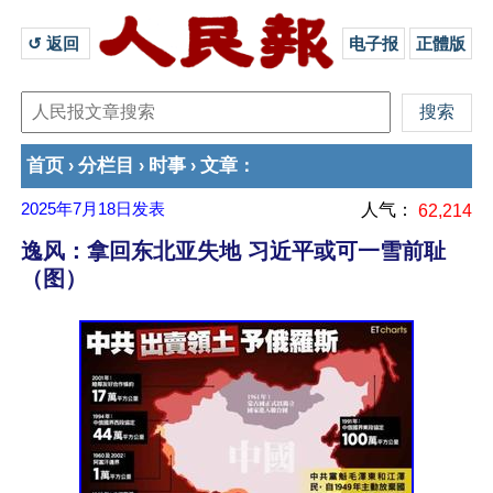
↺ 返回 
电子报
正體版
首页
分栏目
时事
文章
›
›
›
：
2025年7月18日
发表
人气：
62,214
逸风：拿回东北亚失地 习近平或可一雪前耻
（图）