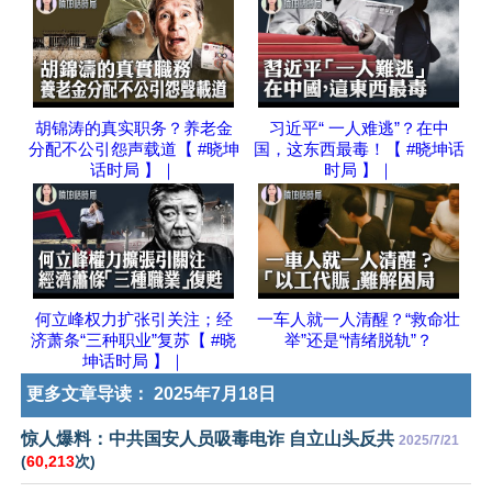
胡锦涛的真实职务？养老金
习近平“ 一人难逃”？在中
分配不公引怨声载道【 #晓坤
国，这东西最毒！【 #晓坤话
话时局 】｜
时局 】｜
何立峰权力扩张引关注；经
一车人就一人清醒？“救命壮
济萧条“三种职业”复苏【 #晓
举”还是“情绪脱轨”？
坤话时局 】｜
更多文章导读：
2025年7月18日
惊人爆料：中共国安人员吸毒电诈 自立山头反共
2025/7/21
(
60,213
次)