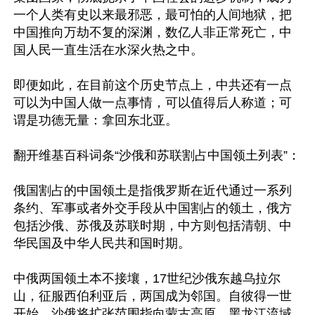
一个人类有史以来最邪恶，最可怕的人间地狱，把
中国推向万劫不复的深渊，数亿人非正常死亡，中
国人民一直生活在水深火热之中。

即便如此，在目前这个历史节点上，中共还有一点
可以为中国人做一点事情，可以值得后人称道；可
谓是功德无量：拿回东北亚。

翻开维基百科词条“沙俄和苏联割占中国领土列表”：

俄国割占的中国领土是指俄罗斯在近代通过一系列
条约、军事或者外交手段从中国割占的领土，俄方
包括沙俄、苏俄及苏联时期，中方则包括清朝、中
华民国及中华人民共和国时期。

中俄两国领土本不接壤，17世纪沙俄东越乌拉尔
山，征服西伯利亚后，两国成为邻国。自彼得一世
开始，沙俄将扩张范围指向蒙古高原、黑龙江流域