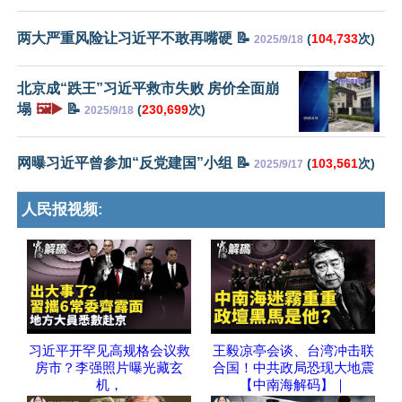
两大严重风险让习近平不敢再嘴硬 📝
(
104,733
次)
2025/9/18
北京成“跌王”习近平救市失败 房价全面崩
塌
🖼️▶️
📝
(
230,699
次)
2025/9/18
网曝习近平曾参加“反党建国”小组 📝
(
103,561
次)
2025/9/17
人民报视频:
习近平开罕见高规格会议救
王毅凉亭会谈、台湾冲击联
房市？李强照片曝光藏玄
合国！中共政局恐现大地震
机，
【中南海解码】｜