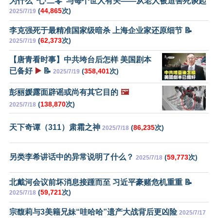
为什么“七·二零”与每个世人有关——从老人被迫害死谈起
(
44,865
次)
2025/7/19
李克强死于最精准国家级暗杀 上海企业家还原细节 📝
(
62,373
次)
2025/7/19
【唐青看时事】中共垮台后怎样 美国剧本
已备好
▶️
📝
(
358,401
次)
2025/7/19
彭丽媛露面辟谣或尚有其它目的
🖼️
(
138,870
次)
2025/7/18
天下奇谭（311）肃霜之神
(
86,235
次)
2025/7/18
另类李希讲话中的异常说明了什么？
(
59,773
次)
2025/7/18
北戴河会议前坏消息接踵而至 习近平豪赌危机重重 📝
(
59,721
次)
2025/7/18
宗馥莉与3美籍兄妹“哇哈哈”遗产大战背后更凶险
2025/7/17