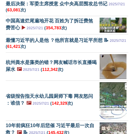
最后决裂：军委主席授意 众中央高层围攻总书记
2025/7/21
(
63,081
次)
中国高速烂尾遍地开花 百姓为了拆迁费煞
费苦心
▶️
(
354,783
次)
2025/7/21
最懂习近平的人是他 ？他所言就是习近平所想 📝
2025/7/21
(
61,421
次)
杭州粪水是藻类的错？网友喊话市长直播喝
屎水
🖼️
(
112,342
次)
2025/7/21
省级报告指天水幼儿园厨师下毒 网友怒问
：谁信？
🖼️
(
142,329
次)
2025/7/21
10年前疯狂10年后悲催 习近平最后一次自
救？
🖼️
📝
(
145,432
次)
2025/7/21