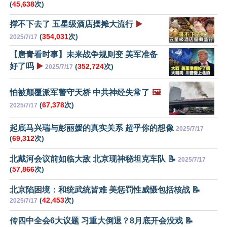
(
45,638
次)
撑不下去了 五星级酒店摆摊大流行
▶️
(
354,031
次)
2025/7/17
【唐青看时事】未来战争规则变 美军准备
好了吗
▶️
(
352,724
次)
2025/7/17
怕被颠覆派军警守天桥 中共神经失常了
🖼️
(
67,378
次)
2025/7/17
起底马兴瑞与彭丽媛的真实关系 超乎你的想像
2025/7/17
(
69,312
次)
北戴河会议前如临大敌 北京现神秘坦克车队 📝
2025/7/17
(
57,866
次)
北京陷困境：和统武统皆难 美惩罚性威慑包括核战 📝
(
42,453
次)
2025/7/17
传四中全会6大议题 习重大倒退？8月底开会没戏 📝