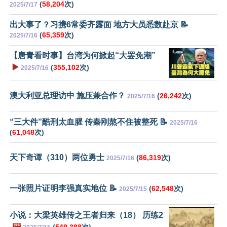
(
58,204
次)
2025/7/17
出大事了？习携6常委齐露面 地方大员悉数赴京 📝
(
65,359
次)
2025/7/16
【唐青看时事】台湾为何掀起“大罢免潮”
▶️
(
355,102
次)
2025/7/16
澳大利亚总理访中 施压兼合作？
(
26,242
次)
2025/7/16
“三大件”酷刑太血腥 传秦刚熬不住被整死 📝
2025/7/16
(
61,048
次)
天下奇谭（310）两位勇士
(
86,319
次)
2025/7/16
一张照片证明李强真实地位 📝
(
62,548
次)
2025/7/15
小说：大梁英雄传之王者归来（18） 历练2
🖼️
(
549,388
次)