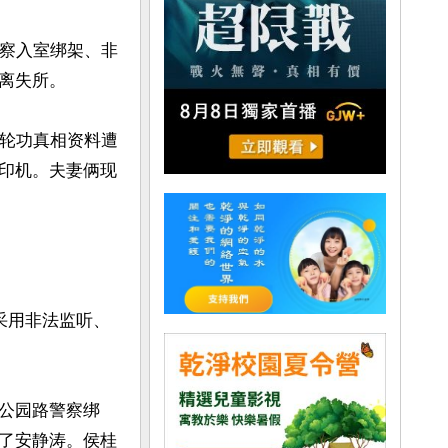
警察入室绑架、非
失所。

法轮功真相资料遭
印机。夫妻俩现
采用非法监听、
公园路警察绑
了安静涛。侯桂