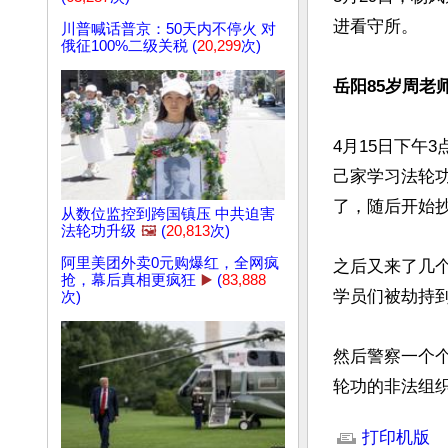
进看守所。

川普喊话普京：50天内不停火 对
俄征100%二级关税 (
20,299
次)
岳阳85岁周老
4月15日下午
己家学习法轮
了，随后开始抄
从数位监控到跨国镇压 中共迫害
法轮功升级
🖼️
(
20,813
次)
阿里美团外卖0元购爆红，全网疯
之后又来了几
抢，幕后真相更疯狂
▶️
(
83,888
学员们被劫持
次)
然后警察一个个
轮功的非法组
文章网址: http://w
打印机版