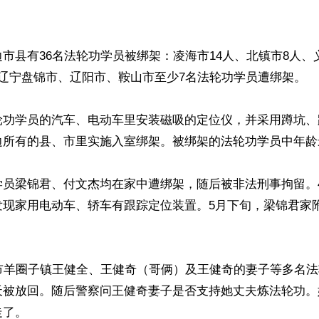
市县有36名法轮功学员被绑架：凌海市14人、北镇市8人、
辽宁盘锦市、辽阳市、鞍山市至少7名法轮功学员遭绑架。

轮功学员的汽车、电动车里安装磁吸的定位仪，并采用蹲坑、
所有的县、市里实施入室绑架。被绑架的法轮功学员中年龄最
学员梁锦君、付文杰均在家中遭绑架，随后被非法刑事拘留。
发现家用电动车、轿车有跟踪定位装置。5月下旬，梁锦君家
锦市羊圈子镇王健全、王健奇（哥俩）及王健奇的妻子等多名
天被放回。随后警察问王健奇妻子是否支持她丈夫炼法轮功。她
了。
