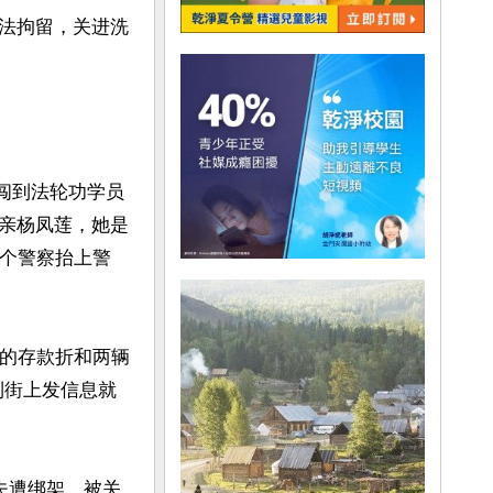
法拘留，关进洗
察闯到法轮功学员
亲杨凤莲，她是
四个警察抬上警
元的存款折和两辆
到街上发信息就
夫遭绑架，被关