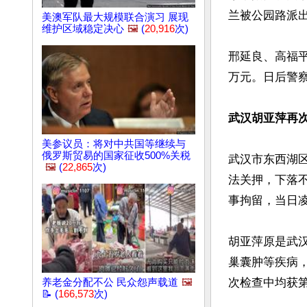
兰被公园路派出
美澳军队最大规模联合演习 展现
维护区域稳定决心
🖼️
(
20,916
次)
邢延良、高福
万元。日后警
武汉胡亚萍再
美参议员：将对中共国等继续与
俄罗斯贸易的国家征收500%关税
武汉市东西湖区
🖼️
(
22,865
次)
法关押，下落不
事拘留，当日凌
胡亚萍原是武
巢囊肿等疾病
次检查中均获
养老金分配不公 民众怨声载道
🖼️
📝 (
166,573
次)