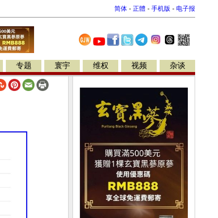
简体
-
正體
-
手机版
-
电子报
专题
寰宇
维权
视频
杂谈