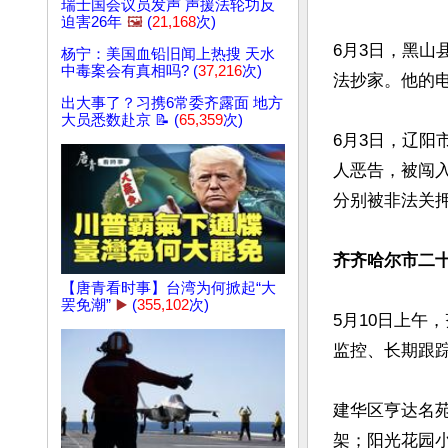
瑞士国会议员发声 声援法轮功反
迫害26年
🖼️
(
21,168
次)
6月3日，黑
杨宁：美国血铅旧闻上热搜 天水
中毒案会有真相吗? (
37,216
次)
法抄家。他的
出大事了？习携6常委齐露面 地方
大员悉数赴京 📝 (
65,359
次)
6月3日，辽
人恶告，被闯
分别被非法关押
齐齐哈尔市二
【唐青看时事】台湾为何掀起“大
罢免潮”
▶️
(
355,102
次)
5月10日上午
监控、长期跟踪
建华区亨达名
架；阳光花园