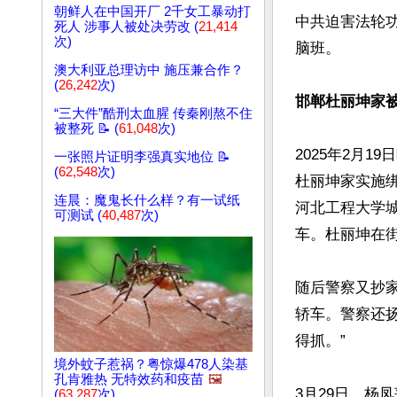
朝鲜人在中国开厂 2千女工暴动打
中共迫害法轮
死人 涉事人被处决劳改 (
21,414
次)
脑班。

澳大利亚总理访中 施压兼合作？
(
26,242
次)
邯郸杜丽坤家
“三大件”酷刑太血腥 传秦刚熬不住
被整死 📝 (
61,048
次)
2025年2月
一张照片证明李强真实地位 📝
(
62,548
次)
杜丽坤家实施
连晨：魔鬼长什么样？有一试纸
河北工程大学
可测试 (
40,487
次)
车。杜丽坤在街
随后警察又抄
轿车。警察还
得抓。”

境外蚊子惹祸？粤惊爆478人染基
孔肯雅热 无特效药和疫苗
🖼️
3月29日，杨
(
63,287
次)