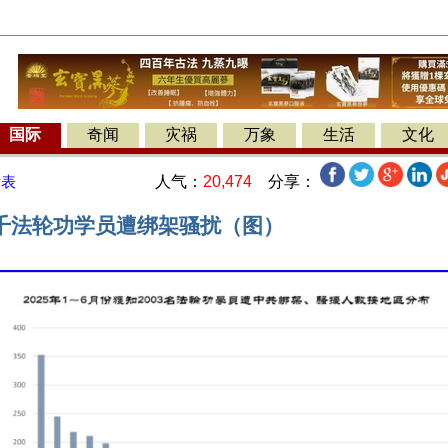
国际
奇闻
灾祸
万象
生活
文化
人气：
20,474
分享：
发表
千法轮功学员遭绑架骚扰（图）