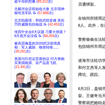
超乎你的想像 (
69,312
次)
员遭绑架。

北戴河会议前如临大敌 北京现神
秘坦克车队 📝 (
57,866
次)
在锦州所辖周边
北京陷困境：和统武统皆难 美惩
罚性威慑包括核战 📝 (
42,453
次)
8人。此外，在
传四中全会6大议题 习重大倒退？
8月底开会没戏 📝 (
58,204
次)
警察偷偷在法
被高层掩盖的2020武汉疫情真
包括锦州市周边
相：军人威胁、物资转移......
(
39,261
次)
美国与印尼达贸易协议 印方将购
凌海市法轮功
买美国能源、农产品及飞机
(
21,341
次)
和付文杰等人
蹲坑、跟踪。

6月2日，盘
架。王健奇当
警察就把她劫走