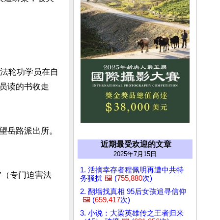
位法轮功学员在自
员读的书收走
望岳路派出所。
近期最受欢迎的文章
2025年7月15日
1. 活摘幸存者程佩明再遭中共特
”（专门迫害法
务骚扰
🖼️
(
755,880
次)
2. 翻墙找真相 95后女孩追寻信仰
🖼️
(
659,417
次)
3. 小说：大梁英雄传之王者归来