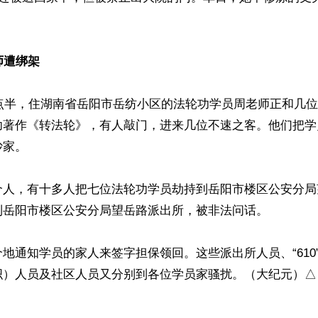
师遭绑架
3点半，住湖南省岳阳市岳纺小区的法轮功学员周老师正和几
功著作《转法轮》，有人敲门，进来几位不速之客。他们把学
家。

个人，有十多人把七位法轮功学员劫持到岳阳市楼区公安分局
到岳阳市楼区公安分局望岳路派出所，被非法问话。

地通知学员的家人来签字担保领回。这些派出所人员、“610
织）人员及社区人员又分别到各位学员家骚扰。（大纪元）△
ww.renminbao.com/rmb/articles/2025/7/15/91391.html