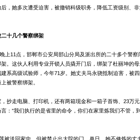
功后，她多次遭受迫害，被撤销科级职务，降低工资级别、非
被二十几个警察绑架
19日晚上11点，邯郸市公安局邯山分局及派出所的二十多个警
绑架。这伙人利用专业开锁人员撬开门后，绑架了杜丽坤的母
城建系高级试验师，今年71岁。她丈夫马永骁抵制迫害，被
上被警察绑架。

家，抄走电脑、打印机，还有两箱现金和一箱子首饰、23万
扬言：“我们执行的是省里的命令，你们在家里炼我们不管，
凤莲被送回家中，但被禁止出大院的门。单日，她不修炼的丈