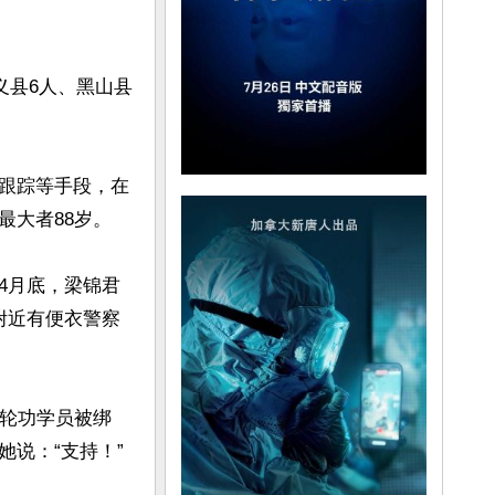
义县6人、黑山县
跟踪等手段，在
大者88岁。

4月底，梁锦君
附近有便衣警察
法轮功学员被绑
说：“支持！”