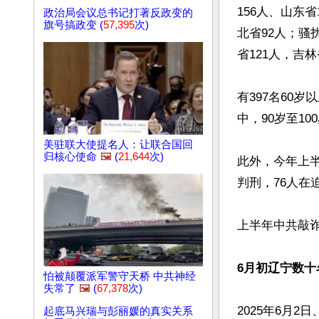
156人、山东省
政治局会议总书记打著反政变的
旗号搞政变 (
57,395
次)
北省92人；骚
省121人，吉林
有397名60
中，90岁至100
美驻联大使提名人：让联合国回
归核心使命
🖼️
(
21,644
次)
此外，今年上半
判刑，76人在
上半年中共敲诈
6月初辽宁数
怕被颠覆派军警守天桥 中共神经
失常了
🖼️
(
67,378
次)
2025年6月
起底马兴瑞与彭丽媛的真实关系