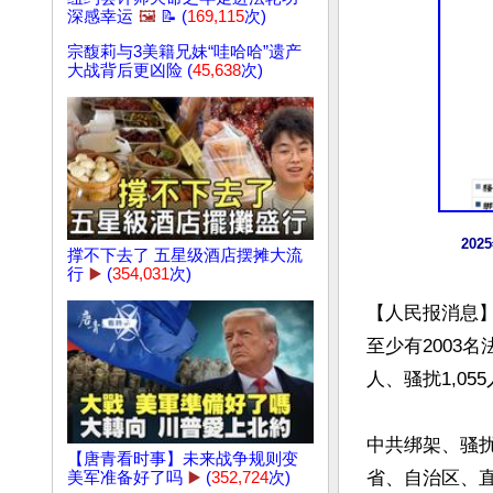
深感幸运
🖼️
📝 (
169,115
次)
宗馥莉与3美籍兄妹“哇哈哈”遗产
大战背后更凶险 (
45,638
次)
20
撑不下去了 五星级酒店摆摊大流
行
▶️
(
354,031
次)
【人民报消息】
至少有2003
人、骚扰1,055
中共绑架、骚扰
【唐青看时事】未来战争规则变
省、自治区、
美军准备好了吗
▶️
(
352,724
次)