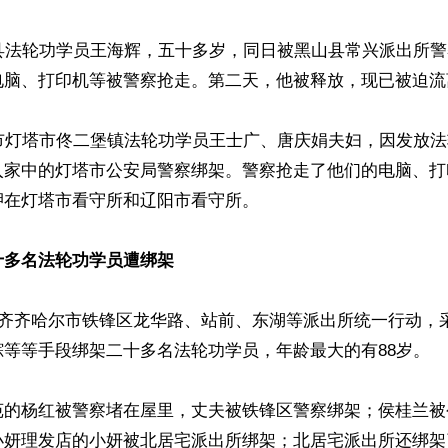
山县法轮功学员王海辉，五十多岁，同日被黑山县常兴派出所
电脑、打印机等被警察抢走。第二天，他被释放，现已被迫流离
阳市灯塔市佟二堡镇法轮功学员王士广、唐庆娟夫妇，因发放
入家中的灯塔市公安局警察绑架。警察抢走了他们的电脑、打
在灯塔市看守所和辽阳市看守所。

十多名法轮功学员遭绑架
，齐齐哈尔市铁锋区龙华路、站前、东湖等派出所统一行动，
等等手段绑架二十多名法轮功学员，年龄最大的有88岁。

苑的杨红被警察堵在屋里，丈夫被铁锋区警察绑架；侯桂兰被
小妍理发店的小妍被北居宅派出所绑架；北居宅派出所还绑架