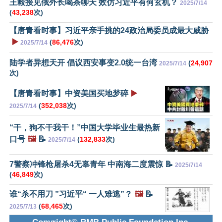
王毅接见俄外长喝茶聊天 效仿习近平有何玄机？
2025/7/14
(
43,238
次)
【唐青看时事】习近平亲手挑的24政治局委员成最大威胁
▶️
(
86,476
次)
2025/7/14
陆学者异想天开 倡议西安事变2.0统一台湾
(
24,907
2025/7/14
次)
【唐青看时事】中资美国买地梦碎
▶️
(
352,038
次)
2025/7/14
“干，狗不干我干！”中国大学毕业生最热新
口号
🖼️
📝
(
132,833
次)
2025/7/14
7警察冲锋枪屠杀4无辜青年 中南海二度震惊 📝
2025/7/14
(
46,849
次)
谁“杀不用刀 ”习近平“ 一人难逃”？
🖼️
📝
(
68,465
次)
2025/7/13