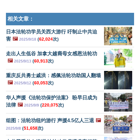
相关文章：
日本法轮功学员关西大游行 吁制止中共迫
害
🖼️
(
62,024
次)
2025/9/18
走出人生低谷 加拿大越裔母女感恩法轮功
🖼️
(
60,913
次)
2025/9/13
重庆反共勇士戚洪：感佩法轮功助国人翻墙
🖼️
(
60,053
次)
2025/9/12
华人声援《法轮功保护法案》 盼早日成为
法律
🖼️
(
220,075
次)
2025/9/9
组图：法轮功纽约游行 声援4.5亿人三退
🖼️
(
51,658
次)
2025/9/8