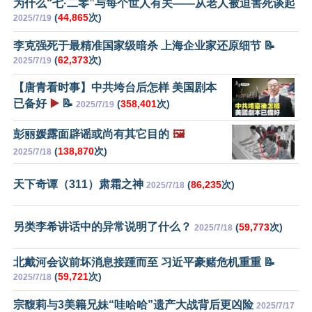
为什么“七·二零”与每个世人有关——从老人被迫害死谈起
(
44,865
次)
2025/7/19
李克强死于最精准国家级暗杀 上海企业家还原细节 📝
(
62,373
次)
2025/7/19
【唐青看时事】中共垮台后怎样 美国剧本
已备好
▶️
📝
(
358,401
次)
2025/7/19
彭丽媛露面辟谣或尚有其它目的
🖼️
(
138,870
次)
2025/7/18
天下奇谭（311）肃霜之神
(
86,235
次)
2025/7/18
另类李希讲话中的异常说明了什么？
(
59,773
次)
2025/7/18
北戴河会议前坏消息接踵而至 习近平豪赌危机重重 📝
(
59,721
次)
2025/7/18
宗馥莉与3美籍兄妹“哇哈哈”遗产大战背后更凶险
2025/7/17