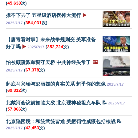
(
45,638
次)
撑不下去了 五星级酒店摆摊大流行
▶️
(
354,031
次)
2025/7/17
【唐青看时事】未来战争规则变 美军准备
好了吗
▶️
(
352,724
次)
2025/7/17
怕被颠覆派军警守天桥 中共神经失常了
🖼️
(
67,378
次)
2025/7/17
起底马兴瑞与彭丽媛的真实关系 超乎你的想像
2025/7/17
(
69,312
次)
北戴河会议前如临大敌 北京现神秘坦克车队 📝
2025/7/17
(
57,866
次)
北京陷困境：和统武统皆难 美惩罚性威慑包括核战 📝
(
42,453
次)
2025/7/17