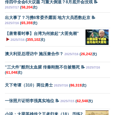
传四中全会6大议题 习重大倒退？8月底开会没戏 📝
(
58,204
次)
2025/7/17
出大事了？习携6常委齐露面 地方大员悉数赴京 📝
(
65,359
次)
2025/7/16
【唐青看时事】台湾为何掀起“大罢免潮”
▶️
(
355,102
次)
2025/7/16
澳大利亚总理访中 施压兼合作？
(
26,242
次)
2025/7/16
“三大件”酷刑太血腥 传秦刚熬不住被整死 📝
2025/7/16
(
61,048
次)
天下奇谭（310）两位勇士
(
86,319
次)
2025/7/16
一张照片证明李强真实地位 📝
(
62,548
次)
2025/7/15
小说：大梁英雄传之王者归来（18） 历练2