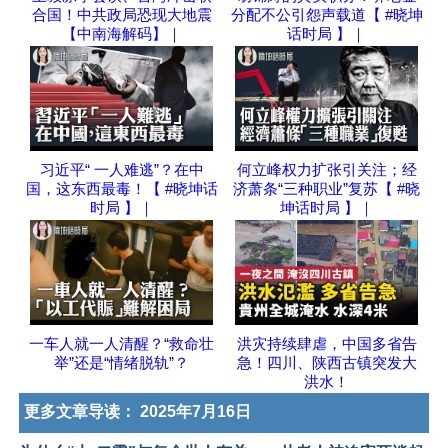
合国！中共政局恐现大地震
分配不公引怨声载道【 #晓坤
【中南海解码】｜
话时局 】｜
习近平“ 一人难逃”？在中
何立峰权力扩张引关注；经
国，这东西最毒！【 #晓坤话
济萧条“三种职业”复苏【 #晓
时局 】｜
坤话时局 】｜
一车人就一人清醒？“救命壮
洪灾持续肆虐，中国多省告
举”还是“情绪脱轨”？
急！四川、陕西古镇突发大
洪水！
更多文章导读：
2025年7月16日