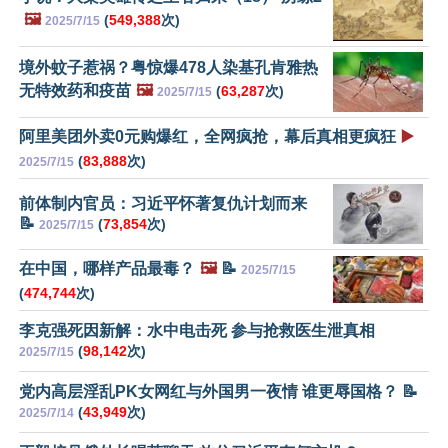
🖼️
(
549,388
次)
2025/7/15
境外蚊子惹祸？粤惊爆478人染基孔肯雅热
无特效药和疫苗
🖼️
(
63,287
次)
2025/7/15
阿里美团外卖0元购爆红，全网疯抢，幕后真相更疯狂
▶️
(
83,888
次)
2025/7/15
前体制内官员：习近平怀著复仇计划而来
📝
(
73,854
次)
2025/7/15
在中国，哪样产品最毒？
🖼️
📝
2025/7/15
(
474,744
次)
李克强死因新解：水中电击死 参与抢救医生泄真相
(
98,142
次)
2025/7/15
党内高层淫乱PK女网红与外国男一夜情 谁更辱国格？ 📝
(
43,949
次)
2025/7/14