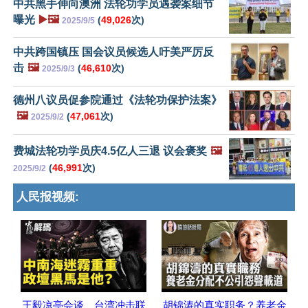
中共黑手伸向澳洲 法轮功学员遇袭案细节
曝光
▶️🖼️
(
49,026
次)
2025/9/5
中共跨国镇压 国会议员候选人吁美严厉反
击
🖼️
(
46,610
次)
2025/9/3
德州八议员促参院通过《法轮功保护法案》
🖼️
(
47,061
次)
2025/9/2
费城法轮功学员庆4.5亿人三退 议会褒奖
🖼️
(
46,991
次)
2025/9/2
人民报视频:
王毅凉亭会谈、台湾冲击联
胡锦涛的真实职务？养老金