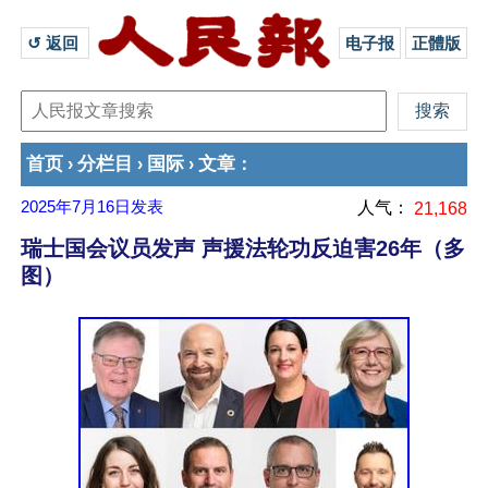
↺ 返回 
电子报
正體版
首页
分栏目
国际
文章
›
›
›
：
2025年7月16日
发表
人气：
21,168
瑞士国会议员发声 声援法轮功反迫害26年（多
图）