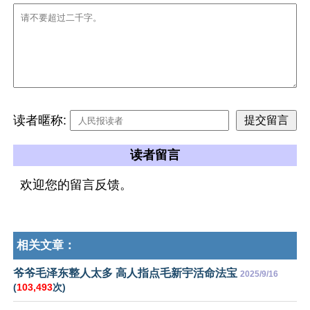
读者暱称:
读者留言
欢迎您的留言反馈。
相关文章：
爷爷毛泽东整人太多 高人指点毛新宇活命法宝
2025/9/16
(
103,493
次)