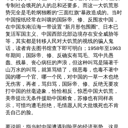
专制社会饿死的人的总和还要多。而这一大饥荒形
势完全是毛乾纲独断的“三面红旗”暴政造成的。当时
中国报纸经常在叫嚷的国际帝、修、反围攻中国，
在中国东南沿海一带设置 “新月形包围圈”、日本已
复活军国主义、中国西部北部边境存在安全威胁等
等，其实都是转移人民对大饥荒的视线的骗人鬼
话，读者肯去图书馆查下即可明白；1958年至1963
年期间，国际帝、修、反确实有骂毛、骂中共愚
蠢、残暴、丧心病狂的声浪，但这种叫骂是隔著千
山万水的叫骂，就算骂错了，很恶毒，也毒不著中
国的哪一个官、哪一个民，对中国的一草一木也绝
无伤害，再者，骂归骂，国际帝、修、反绝无要攻
打中国的丝毫迹象，恰恰相反，惊悉中国大饥荒，
美帝提出无条件援助中国粮食，苏修也有同样表
示，可惜均遭毛拒绝，毛情愿人民大批饿死也不肯
丢自己的脸。

要说明：指当时中国遭遇到险恶的经济形势，这是