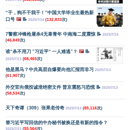
“干，狗不干我干！”中国大学毕业生最热新
口号
🖼️
📝
(
132,833
次)
2025/7/14
7警察冲锋枪屠杀4无辜青年 中南海二度震惊 📝
2025/7/14
(
46,849
次)
谁“杀不用刀 ”习近平“ 一人难逃”？
🖼️
📝
(
68,465
次)
2025/7/13
他是黑马？中共高层自爆要向他汇报而非习
2025/7/13
(
61,907
次)
外交官向俄投诚泄绝密文件 普京震怒习恐慌 📝
2025/7/13
(
58,534
次)
天下奇谭（309）张果老传奇
(
85,116
次)
2025/7/13
替习近平写回信的中办秘书被换还是有新的指令？
(
55,564
次)
2025/7/13