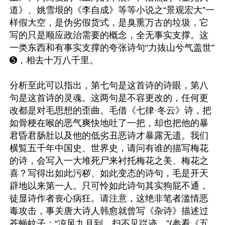
道》、姚雪垠的《李自成》等等小说之“景观宏大”一
样假大空，是伪劣假货式，是臭熏万古的垃圾，它
写的只是顺应政治需要的概念，全无事实支撑。这
一类东西和有事实支撑的夸张诗句“力抜山兮气盖世” 
➎，相去十万八千里。

分析至此可以指出，第七句是这首诗的诗眼，第八
句是这首诗的灵魂。这两句是不容更改的，任何更
改都是对毛思想的歪曲。毛借《七律·冬云》诗，把
如骨梗在喉的恶气爽快地吐了一把，却也把他的暴
君昏君肠肚以及他的低劣丑恶诗才暴露无遗。我们
横覧五千年中国史、世界史，请问有谁的描写梅花
的诗，会写入一大堆死尸来衬托梅花之美、梅花之
喜？写得出如此污秽、如此变态的诗句，毛是开天
辟地以来第一人。只可怜如此诗句其实狗屁不通，
徒显诗作者丧心病狂。请注意，这绝非笔者滥情恶
毒攻击，事关唐大诗人韩愈就曾写《杂诗》描述过
苍蝇蚊子：“凉风九月到，扫不见踨迹。”(参看《五