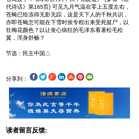
代诗话》第165页) 可见九月气温在零上五度左右，
苍蝇已给冻得无影无踪，这是天下人的千秋共识，
亦即苍蝇怎可能在下雪时侯专程出来受死挺尸，以
壮梅花颜色？以让丧心病狂的毛泽东看著松毛松
翼，浑身舒畅？

分享到：
读者留言反馈: