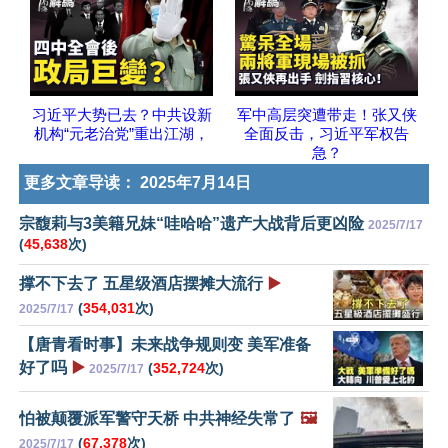
习近平大势已去？中共设新
军中高层突遭带走！张又侠
机构“元老治党”重出江湖，
全面反击，习近平军权告
急？
更多文章导读：
2025年7月14日
宗馥莉与3美籍兄妹“哇哈哈”遗产大战背后更凶险
2025/7/17
(
45,638
次)
撑不下去了 五星级酒店摆摊大流行
▶️
(
354,031
次)
2025/7/17
【唐青看时事】未来战争规则变 美军准备
好了吗
▶️
(
352,724
次)
2025/7/17
怕被颠覆派军警守天桥 中共神经失常了
🖼️
(
67,378
次)
2025/7/17