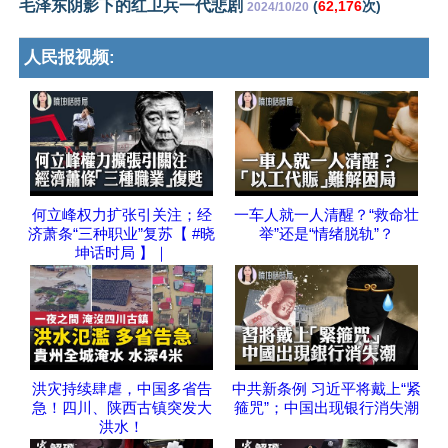
毛泽东阴影下的红卫兵一代悲剧
(
62,176
次)
2024/10/20
人民报视频:
何立峰权力扩张引关注；经
一车人就一人清醒？“救命壮
济萧条“三种职业”复苏【 #晓
举”还是“情绪脱轨”？
坤话时局 】｜
洪灾持续肆虐，中国多省告
中共新条例 习近平将戴上“紧
急！四川、陕西古镇突发大
箍咒”；中国出现银行消失潮
洪水！