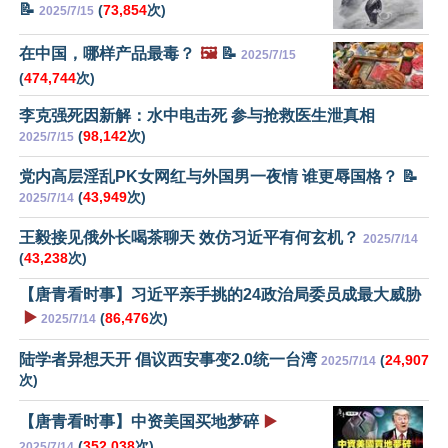
📝
(
73,854
次)
2025/7/15
在中国，哪样产品最毒？
🖼️
📝
2025/7/15
(
474,744
次)
李克强死因新解：水中电击死 参与抢救医生泄真相
(
98,142
次)
2025/7/15
党内高层淫乱PK女网红与外国男一夜情 谁更辱国格？ 📝
(
43,949
次)
2025/7/14
王毅接见俄外长喝茶聊天 效仿习近平有何玄机？
2025/7/14
(
43,238
次)
【唐青看时事】习近平亲手挑的24政治局委员成最大威胁
▶️
(
86,476
次)
2025/7/14
陆学者异想天开 倡议西安事变2.0统一台湾
(
24,907
2025/7/14
次)
【唐青看时事】中资美国买地梦碎
▶️
(
352,038
次)
2025/7/14