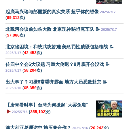
起底马兴瑞与彭丽媛的真实关系 超乎你的想像
2025/7/17
(
69,312
次)
北戴河会议前如临大敌 北京现神秘坦克车队 📝
2025/7/17
(
57,866
次)
北京陷困境：和统武统皆难 美惩罚性威慑包括核战 📝
(
42,453
次)
2025/7/17
传四中全会6大议题 习重大倒退？8月底开会没戏 📝
(
58,204
次)
2025/7/17
出大事了？习携6常委齐露面 地方大员悉数赴京 📝
(
65,359
次)
2025/7/16
【唐青看时事】台湾为何掀起“大罢免潮”
▶️
(
355,102
次)
2025/7/16
澳大利亚总理访中 施压兼合作？
(
26,242
次)
2025/7/16