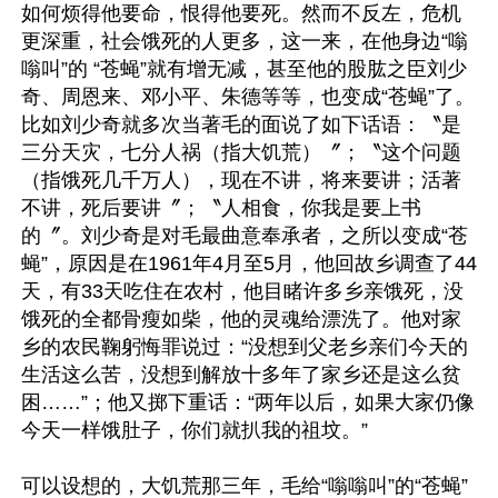
如何烦得他要命，恨得他要死。然而不反左，危机
更深重，社会饿死的人更多，这一来，在他身边“嗡
嗡叫”的 “苍蝇”就有增无减，甚至他的股肱之臣刘少
奇、周恩来、邓小平、朱德等等，也变成“苍蝇”了。
比如刘少奇就多次当著毛的面说了如下话语：〝是
三分天灾，七分人祸（指大饥荒）〞；〝这个问题
（指饿死几千万人），现在不讲，将来要讲；活著
不讲，死后要讲〞；〝人相食，你我是要上书
的〞。刘少奇是对毛最曲意奉承者，之所以变成“苍
蝇”，原因是在1961年4月至5月，他回故乡调查了44
天，有33天吃住在农村，他目睹许多乡亲饿死，没
饿死的全都骨瘦如柴，他的灵魂给漂洗了。他对家
乡的农民鞠躬悔罪说过：“没想到父老乡亲们今天的
生活这么苦，没想到解放十多年了家乡还是这么贫
困……”；他又掷下重话：“两年以后，如果大家仍像
今天一样饿肚子，你们就扒我的祖坟。” 

可以设想的，大饥荒那三年，毛给“嗡嗡叫”的“苍蝇”