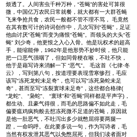
烦透了。人间害虫千种万种，“苍蝇”的害处可算很
微，中国亿万农民日常就餐，就大都有一大群苍蝇
飞来争抢共食，农民一般都不管不理不骂， 毛竟然
在其有数可计的诗词创作中，几次写到“苍蝇”，足证
他由讨厌“苍蝇”而变为痛恨“苍蝇”。而领头的大头“苍
蝇” 刘少奇，他更恨之入心入骨。他是玩权术的超高
手，能缩能伸，1962年是他形势不妙时侯，他只能
把一口恶气强咽了，但如同骨梗在喉，不吐不快，
他于是藉写诗来消解一下 “恶气”。 毛这首《七律·冬
云》，写到第八句，按道理要表现雪寒惨烈，毛应
该写“冻死龙蛇未足奇”，也可以写“冻死枭蛇未足
奇”，甚而至写“冻裂寰球未足奇”，这些都合格律( 
“龙蛇”、 “枭蛇”、 “寰球”和“苍蝇”同样都是平声字)，
都生动、且豪气得很，而毛的思路偏不如此走，毛
偏要瘟鸡疯狗般去想冻死微不足道的苍蝇，原因就
是他一肚恶气，不吐泻出多少就憋屈得要两腿一
蹬，一命呜呼。在此要多说一句，作为写诗者，毛
当然有权发泄其恶气以免憋屈死，但我们读者面对