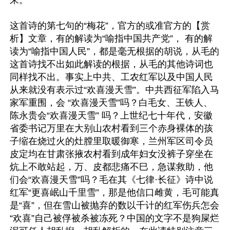
来。

这首诗的第七句的“梅花”，官方的或准官方的【赏
析】文章，有的解读为“喻指中国共产党”， 有的解
读为“喻指中国人民”，都是毫无根据的胡说，从毛的
这首诗找不出如此解读的根据，从毛的其他诗词也
同样找不出。事实上中共、工农红军以及中国人民
从来就没有表示过“欢喜漫天雪”。中共西征军陷入马
家军重围，会 “欢喜漫天雪”吗？白毛女、王铁人、
陈永贵会“欢喜漫天雪” 吗？上世纪七十年代，安徽
省委书记万里在大别山农村看到三个赤身裸体的孩
子缩在烧过火的灶膛里取暖御寒，兰州军区司令员
皮定均在甘肃张掖农村看到成年妇女没裤子穿坐在
炕上不敢站起，万、皮都悲痛不巳，急谋救助，他
们会“欢喜漫天雪”吗？毛在其《七律·长征》诗中说
红军“更喜岷山千里雪”，那是他信口雌黄，毛可能真
是“喜”，但在雪山被抛弃的数以千计的红军伤兵怎会
“欢喜”自己被俘被杀被冻死？中国的文字不是狗屎烂