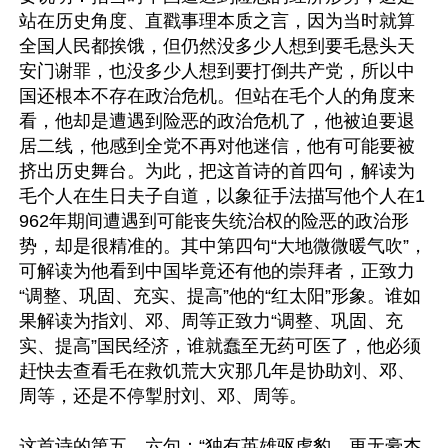
站在历史角度、直戳事理本质之言，因为当时就算
全国人民都挨饿，但仍然没多少人想到要毛悬头天
安门谢罪，也没多少人想到要打倒共产党，所以中
国还根本不存在政治危机。但站在毛个人的角度来
看，他却是遭遇到险恶的政治危机了，他被迫要退
居二线，他感到全党不再对他迷信，他有可能要被
挤出历史舞台。为此，把这首诗的首四句，解读为
毛个人在生日夫子自道，以象征手法描写他个人在1
962年期间遭遇到可能丧失统治权的险恶的政治形
势，却是很精准的。其中第四句“大地微微暖气吹”，
可解读为他看到中国毕竟还有他的崇拜者，正致力
“调整、巩固、充实、提高”他的“红太阳”形象。谁如
果解读为指刘、邓、周等正致力“调整、巩固、充
实、提高”国民经济，谁就蠢至无药可医了，他必须
赶快去查看毛在救饥荒大灾那几年是协助刘、邓、
周等，还是不停掣肘刘、邓、周等。

这首诗的第五、六句：“独有英雄驱虎豹，更无豪杰