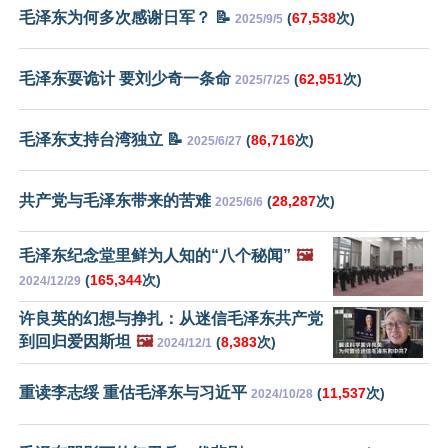
毛泽东为何多次感谢日军？ 📝
(
67,538
次)
2025/9/5
毛泽东耍诡计 要刘少奇一条命
(
62,951
次)
2025/7/25
毛泽东支持台湾独立 📝
(
86,716
次)
2025/6/27
共产党与毛泽东带来的苦难
(
28,287
次)
2025/6/6
毛泽东纪念堂里鲜为人知的“八个秘闻”
🖼️
(
165,344
次)
2024/12/29
许良英的幻想与挣扎：从迷信毛泽东共产党
到回归爱因斯坦
🖼️
(
8,383
次)
2024/12/1
重读李志绥 重估毛泽东与习近平
(
11,537
次)
2024/10/28