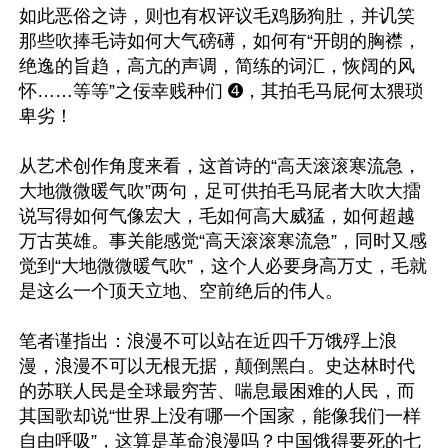
如此恶俗之诗，则也有权评议毛鸡肠狗肚，并讥笑
那些吹捧毛诗如何大气磅礡，如何有“开朗的胸襟，
绝逸的旨趋，高亢的声调，简练的词汇，恢阔的风
怀……等等”之佞幸贱种们 ➍，其拍毛马屁何太猥琐
卑劣！

从艺术创作角度来看，这首诗的“高天滚滚寒流急，
大地微微暖气吹”两句，足可供拍毛马屁者大吹大擂
说写得如何气像宏大，毛如何高大威猛，如何超越
万古英雄。事关能感觉“高天滚滚寒流急”，同时又感
觉到“大地微微暖气吹”，这个人必要身高万丈，毛就
是这么一个顶天立地、空前绝后的伟人。

笔者谨指出：浪漫不可以站在近四千万饿殍上浪
漫，浪漫不可以无根无据，颠倒黑白。史达林时代
的苏联人民是全球最穷苦、喘息最困难的人民，而
其国歌却说“世界上没有哪一个国家，能像我们一样
自由呼吸”，这算是革命浪漫吗？中国饿得要死的七