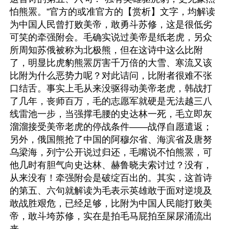
怕熊罴。”官方的或准官方的【赏析】文字，均解读
为中国人民曾打败美帝，敢勇斗苏修，这是很低劣
可笑的牵强附会。毛确实说过美帝是纸老虎，另众
所周知苏俄被称为北极熊，但在这诗中这么比附
了，明显比虎豹熊罴厉害千万倍的大雪、寒流又该
比附为什么恶势力呢？对此诘问，比附者很难不张
口结舌。事实上毛从来没驱得动美帝老虎，韩战打
了几年，丧师百万，毛的志愿军就硬是无法越三八
线雷池一步，当强撑毛腰的史达林一死，毛立即灰
溜溜接受美帝老虎的停战条件——战俘自愿遣返；
另外，俄国熊抢了中国的阿穆尔省、海滨省及唐努
乌梁海，列宁公开说过归还，毛嘴说不怕熊罴，可
他几时有胆气向史达林、赫鲁晓夫索讨过？没有，
从来没有！牵强附会是破绽百出的。其实，这首诗
的第五、六句就解读为毛表示英雄敢于面对逆境及
敢战胜艰危，已经足够，比附为中国人民能打败美
帝，敢斗垮苏修，实在是拍毛马屁拍至屎尿涌流出