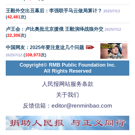
王毅外交出丑幕后：李强联手马云做局算计？
2025/7/13
(
42,481
次)
卢王会：卢比奥批北京援俄 王毅演绎战狼外交
2025/7/12
(
22,306
次)
中国网友：2025年要注意这几个问题
🖼️▶️
(
108,973
次)
2025/7/12
Copyright© RMB Public Foundation Inc.
All Rights Reserved
人民报网站服务条款
关于我们
反馈信箱：
editor@renminbao.com