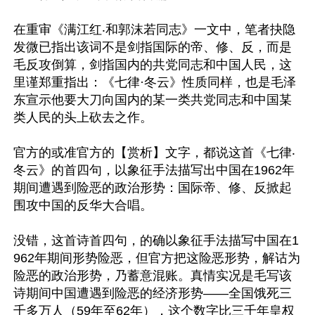
在重审《满江红‧和郭沫若同志》一文中，笔者抉隐
发微已指出该词不是剑指国际的帝、修、反，而是
毛反攻倒算，剑指国内的共党同志和中国人民，这
里谨郑重指出：《七律·冬云》性质同样，也是毛泽
东宣示他要大刀向国内的某一类共党同志和中国某
类人民的头上砍去之作。

官方的或准官方的【赏析】文字，都说这首《七律‧
冬云》的首四句，以象征手法描写出中国在1962年
期间遭遇到险恶的政治形势：国际帝、修、反掀起
围攻中国的反华大合唱。

没错，这首诗首四句，的确以象征手法描写中国在1
962年期间形势险恶，但官方把这险恶形势，解诂为
险恶的政治形势，乃蓄意混账。真情实况是毛写该
诗期间中国遭遇到险恶的经济形势——全国饿死三
千多万人（59年至62年），这个数字比三千年皇权