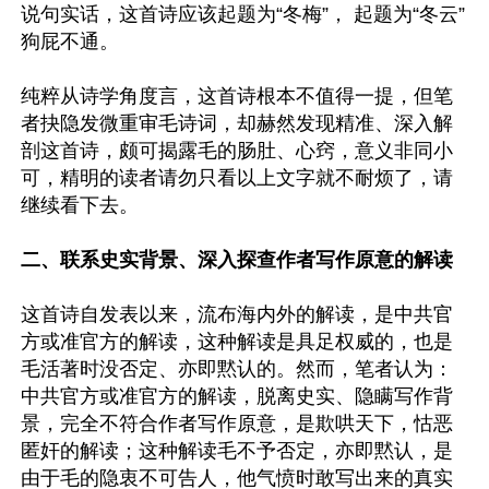
说句实话，这首诗应该起题为“冬梅”， 起题为“冬云”
狗屁不通。

纯粹从诗学角度言，这首诗根本不值得一提，但笔
者抉隐发微重审毛诗词，却赫然发现精准、深入解
剖这首诗，颇可揭露毛的肠肚、心窍，意义非同小
可，精明的读者请勿只看以上文字就不耐烦了，请
继续看下去。

二、联系史实背景、深入探查作者写作原意的解读
这首诗自发表以来，流布海内外的解读，是中共官
方或准官方的解读，这种解读是具足权威的，也是
毛活著时没否定、亦即黙认的。然而，笔者认为：
中共官方或准官方的解读，脱离史实、隐瞒写作背
景，完全不符合作者写作原意，是欺哄天下，怙恶
匿奸的解读；这种解读毛不予否定，亦即黙认，是
由于毛的隐衷不可告人，他气愤时敢写出来的真实