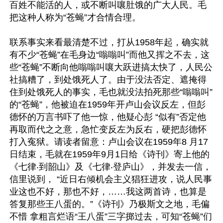
百姓不能活的人，或不断叫嚷肚饿的广大人民。毛
把这种人称为“苍蝇”才合情合理。

联系事实来看最清楚不过，打从1958年起，确实就
有不少“苍蝇”在毛身边“嗡嗡叫”而他又挥之不去，这
些“苍蝇”不断向他嗡嗡叫嚷大跃进搞太快了，人民公
社搞糟了，到处饿死人了。由于没法否定、遮掩得
住到处饿死人的事实，毛也就没法拍死那些“嗡嗡叫”
的“苍蝇”，他被迫在1959年开卢山会议反左，但彭
德怀的万言书吓了他一惊，他疑心彭 “似有”否定他
再取而代之之意，急忙变反左为反右，硬把彭德怀
打入寃狱。请读者留意：卢山会议在1959年8 月17
日结束，毛就在1959年9月1日给《诗刊》寄上他的
《七律‧到韶山》及《七律‧登庐山》，并发去一信，
信里说到， “近日右倾机会主义猖狂进攻，说人民事
业这也不好，那也不好，……我这两首诗，也算是
答复那些王八蛋的。”《诗刊》乃极斯文之地，毛偏
不惜 拿粗言烂语“王八蛋”三字掷过去，可知“苍蝇”们