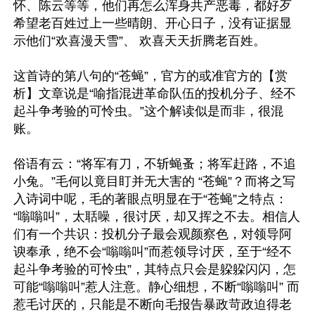
怀、陈云等等，他们再怎么浑身共产恶毒，都好歹
希望老百姓过上一些晴朗、开心日子，没有证据显
示他们“欢喜漫天雪”、 欢喜天天折腾老百姓。

这首诗的第八句的“苍蝇”，官方的或准官方的【赏
析】文章说是“喻指混进革命队伍的投机分子、经不
起斗争考验的可怜虫。”这个解读似是而非，很混
账。

俗语有云：“将军有刀，不斩蝇蚤；将军赶路，不追
小兔。”毛何以竟目盯并无大害的 “苍蝇”？而将之写
入诗词中呢，毛的著眼点明显在于“苍蝇”之特点： 
“嗡嗡叫”，太聒噪，很讨厌，却又挥之不去。相信人
们有一个共识：投机分子最会观颜察色，对领导阿
谀奉承，绝不会“嗡嗡叫”而惹领导讨厌，至于“经不
起斗争考验的可怜虫”，其特点只会是躱躱闪闪，怎
可能“嗡嗡叫”惹人注意。静心细想，不断“嗡嗡叫” 而
惹毛讨厌的，只能是不断向毛报告暴政苛政迫得老