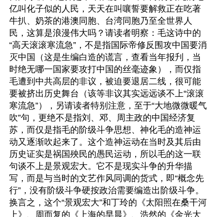
亿叫化子似的人民，天天在叫嚷誓要解救正在吃著
牛扒、奶茶的港澳同胞、台湾同胞乃至全世界人
民，这算是浪漫伟大吗？请读者明察：毛这诗中的
“高天滚滚寒流急”，不是指国际帝修反围攻中国要消
灭中国（这是生编白造的谎言，查看当年报刋，当
时绝无哪一国家要攻打中国的丝毫迹象），而仅指
毛遭到中共高层的非议，被迫要退居二线，很可能
要被挤出历史舞台（该等非议其实远远谈不上“滚滚
寒流急”），另请读者特别注意，至于“大地微微暖气
吹”句，更绝不是指刘、邓、周主政的中国经济复
苏，而仅是指毛的阶级斗争思想、神化毛的造神运
动又逐渐吹起来了。这个造神运动在当时及其后由
历史证实是祸国殃民的愚民运动，所以毛的这一联
句谈不上是景观宏大。它不是现实斗争的升华描
写，而是与当时的文艺作风同调的货式，即“概念先
行”，没有阶级斗争硬按政治需要编造出阶级斗争。
换言之，这个“景观宏大”和丁玲的《太阳照在桑干河
上》、周而复的《上海的早晨》、浩然的《金光大