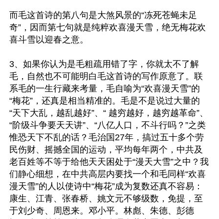
而毛这首诗的第八句是大煞风景的“冻死苍蝇未足
奇”，因而第七句就是纯粹欢喜漫天雪，绝无梅花欢
喜斗雪以迎春之意。

3、如果你认为是毛粗疏用错了字，你就太不了解
毛，自然也不可能明白毛这首诗的写作原意了。联
系毛的一生行藏来考量，毛自喻为“欢喜漫天雪”的
“梅花”，还真是相当精准的。毛是不是说过大量的
“天下大乱，越乱越好”、“ 越穷越好，越穷越革命”、
“阶级斗争要天天讲”、“八亿人口，不斗行吗？”之类
惟恐天下不乱的话？毛治国27年，搞过五十多个劳
民伤财、摇撼全国的运动，平均每年两个，中共及
老百姓等不等于给他天天困处于“漫天大雪”之中？我
们静心细想，在中共高层内要找一个和毛同样“欢喜
漫天雪”的人以使诗中“梅花”成为复数还真不容易：
康生、江青、张春桥、姚文元不够级数，免提，至
于刘少奇、周恩来。邓小平。林彪、朱德、彭德