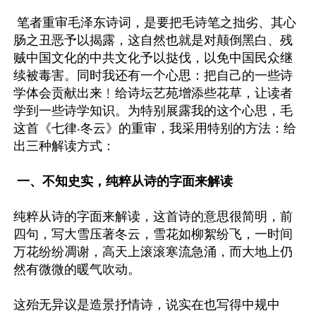
 笔者重审毛泽东诗词，是要把毛诗笔之拙劣、其心
肠之丑恶予以揭露，这自然也就是对颠倒黑白、残
贼中国文化的中共文化予以挞伐，以免中国民众继
续被毒害。同时我还有一个心思：把自己的一些诗
学体会贡献出来﹗给诗坛艺苑增添些花草，让读者
学到一些诗学知识。为特别展露我的这个心思，毛
这首《七律‧冬云》的重审，我采用特别的方法：给
出三种解读方式：

 一、不知史实，纯粹从诗的字面来解读
纯粹从诗的字面来解读，这首诗的意思很简明，前
四句，写大雪压著冬云，雪花如柳絮纷飞，一时间
万花纷纷凋谢，高天上滚滚寒流急涌，而大地上仍
然有微微的暖气吹动。

这殆无异议是造景抒情诗，说实在也写得中规中