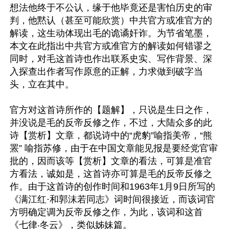
想法他终于不公认，缘于他毕竟还是害怕历史的审
判，他黙认（甚至可能欣赏）中共官方或准官方的
解读，这生动体现出毛的诡谲奸诈。为节省笔墨，
本文在此指出中共官方或准官方的解读如何错谬之
同时，对毛这首诗也作出联系史实、写作背景、深
入探查出作者写作原意的正解，力求做到破字当
头，立在其中。

官方对这首诗所作的【题解】，只说是生日之作，
并没说是毛的反帝反修之作，不过，大陆众多的此
诗【赏析】文章，都说诗中的“虎豹”喻指美帝，“熊
罴” 喻指苏修，由于在中国文章能见报是要经党官审
批的，因而该等【赏析】文章的看法，可算是准官
方看法，诚如是，这首诗亦可算是毛的反帝反修之
作。由于这首诗的创作时间和1963年1月9日所写的
《满江红·和郭沫若同志》词时间很接近，而该词官
方明确定调为反帝反修之作，为此，该词和这首
《七律‧冬云》，类似姊妹篇。
