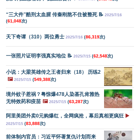
“三大件”酷刑太血腥 传秦刚熬不住被整死 📝
2025/7/16
(
61,048
次)
天下奇谭（310）两位勇士
(
86,319
次)
2025/7/16
一张照片证明李强真实地位 📝
(
62,548
次)
2025/7/15
小说：大梁英雄传之王者归来（18） 历练2
🖼️
(
549,388
次)
2025/7/15
境外蚊子惹祸？粤惊爆478人染基孔肯雅热
无特效药和疫苗
🖼️
(
63,287
次)
2025/7/15
阿里美团外卖0元购爆红，全网疯抢，幕后真相更疯狂
▶️
(
83,888
次)
2025/7/15
前体制内官员：习近平怀著复仇计划而来