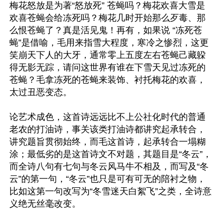
梅花怒放是为著“怒放死” 苍蝇吗？梅花欢喜大雪是
欢喜苍蝇会给冻死吗？梅花几时开始那么歹毒、那
么恨苍蝇了？真是活见鬼！再有，如果说 “冻死苍
蝇”是借喻，毛用来指雪大程度，寒冷之惨烈，这更
笑崩天下人的大牙，通常零上五度左右苍蝇己藏躱
得无影无踪，请问这世界有谁在下雪天见过冻死的
苍蝇？毛拿冻死的苍蝇来装饰、衬托梅花的欢喜，
太过丑恶变态。

论艺术成色，这首诗远远比不上公社化时代的普通
老农的打油诗，事关该类打油诗都讲究起承转合，
讲究题旨贯彻始终，而毛这首诗，起承转合一塌糊
涂；最低劣的是这首诗文不对题，其题目是“冬云”，
而全诗八句有七句与冬云风马牛不相及，而写及“冬
云”的第一句，“冬云”也只是可有可无的陪衬之物，
比如这第一句改写为“冬雪迷天白絮飞”之类，全诗意
义绝无丝毫改变。
