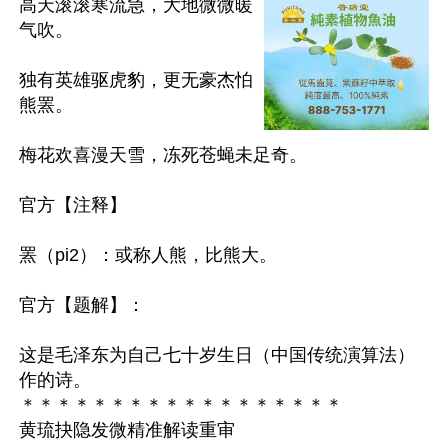
高天滚滚寒流急，大地微微暖
气吹。

独有英雄驱虎豹，更无豪杰怕
熊罴。

梅花欢喜漫天雪，冻死苍蝇未足奇。

官方【注释】

罴（pi2）：或称人熊，比熊大。

官方【题解】：

这是毛泽东为自己七十岁生日（中国传统演算法）
作的诗。

＊＊＊＊＊＊＊＊＊＊＊＊＊＊＊＊＊＊

黄琉抉隐发微精准解读重审
