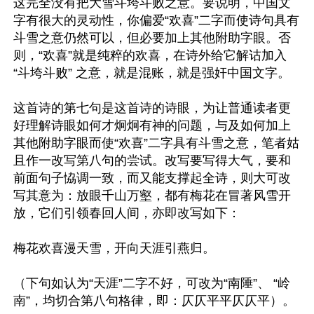
这完全没有把大雪斗垮斗败之意。要说明，中国文
字有很大的灵动性，你偏爱“欢喜”二字而使诗句具有
斗雪之意仍然可以，但必要加上其他附助字眼。否
则，“欢喜”就是纯粹的欢喜，在诗外给它解诂加入
“斗垮斗败” 之意，就是混账，就是强奸中国文字。

这首诗的第七句是这首诗的诗眼，为让普通读者更
好理解诗眼如何才炯炯有神的问题，与及如何加上
其他附助字眼而使“欢喜”二字具有斗雪之意，笔者姑
且作一改写第八句的尝试。改写要写得大气，要和
前面句子恊调一致，而又能支撑起全诗，则大可改
写其意为：放眼千山万壑，都有梅花在冒著风雪开
放，它们引领春回人间，亦即改写如下：

梅花欢喜漫天雪，开向天涯引燕归。

（下句如认为“天涯”二字不好，可改为“南陲”、 “岭
南”，均切合第八句格律，即：仄仄平平仄仄平）。
