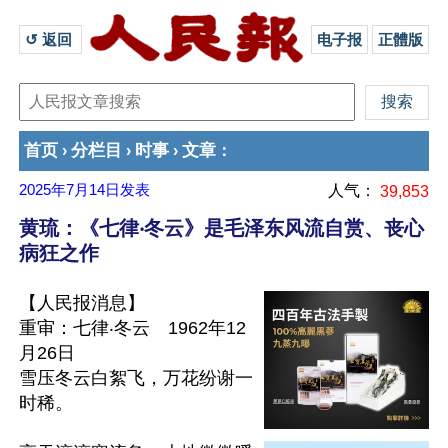
↺ 返回 
电子报
正體版
首页
分栏目
时事
文章
›
›
›
：
2025年7月14日
发表
人气：
39,853
黄琉：《七律‧冬云》是毛泽东风流自赏、丧心
病狂之作
【人民报消息】

重审：七律‧冬云　1962年12
月26日

雪压冬云白絮飞，万花纷谢一
时稀。
