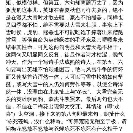
矩，似模似样。但第五、六句却离题万丈了，因为
驱虎豹这事儿，英雄在春夏秋也同样去驱的，绝不
是在漫天大雪时才敢去驱，豪杰不怕熊罴，同样也
是四季都不怕，绝不需要以大雪来壮胆，事实上下
雪时侯，虎豹、熊罴也不可能吃饱了撑著出来蹓跶
赏雪，等侯自命为英雄豪杰的毛泽东及其啰喽辈来
结果其性命，可见这两句明显和大雪天毫不相干，
这两句又明显同义反复，徒显作者诗才枯涩，蠢气
冲天。作为一个写诗手法成熟的诗人，在第五、六
句要写出英雄不怕艰难困苦，敢与风雪斗争的情怀
而又使整首诗浑然一体，大可以写雪中松柏如何坚
挺，或写大雪中的人仍如何劳作等等，以使全诗浑
然一体，没理由在此鬼扯上与“冬云”、 大雪完全无
关的英雄驱虎豹、豪杰斗熊罴来。最后两句也大不
佳，不佳在于梅花出现得太突兀、其情绪（即“欢
喜”）太空洞，接下来的第八句即最末句，胡扯什么
“冻死苍蝇，没什么稀奇。”可算荒诞无稽至于极，请
问梅花怒放不怒放与苍蝇冻死不冻死有什么相干？