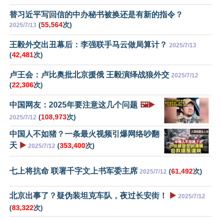
替习近平写回信的中办秘书被换还是有新的指令？
(
55,564
次)
2025/7/13
王毅外交出丑幕后：李强联手马云做局算计？
2025/7/13
(
42,481
次)
卢王会：卢比奥批北京援俄 王毅演绎战狼外交
2025/7/12
(
22,306
次)
中国网友：2025年要注意这几个问题
🖼️▶️
(
108,973
次)
2025/7/12
中国人不如猪？一条最火视频引爆网络吵翻
天
▶️
(
353,400
次)
2025/7/12
七上将抗命 联署千字文上书军委主席
(
61,492
次)
2025/7/12
北京出事了？疑伪装坦克车队，夜过长安街！
▶️
2025/7/12
(
83,322
次)