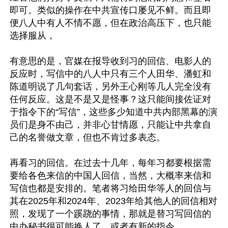
即可。类似的操作在中共宣传口屡见不鲜。而且即
便八人中有人不情不愿，但在政治高压下，也只能
选择服从，

有意思的是，官媒在报导收到习的回信、电影人的
反应时，写信中的八人中只有三个人田华、潘虹和
陈道明说了几句套话，另外王心刚等几人完全没有
任何反应。这是不是又是怪事？这只能间接佐证对
于指令下的“写信”，这些多少知道中共内部黑幕的演
员们是身不由己，并非心甘情愿，只能让中共拿自
己的名誉做文章，但也不肯过多表态。

再看习的回信。在过去十几年，每年习都要根据需
要给各色来信的中国人回信，当然，大概率来信和
写信也都是安排的。笔者将习给田华等人的回信与
其在2025年和2024年、2023年给其他人的回信相对
照，发现了一个蹊跷的事情，那就是替习写回信的
中办秘书很可能换人了，或者有新的指令。
