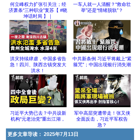
何立峰权力扩张引关注；经
一车人就一人清醒？“救命壮
济萧条“三种职业”复苏【 #晓
举”还是“情绪脱轨”？
坤话时局 】｜
洪灾持续肆虐，中国多省告
中共新条例 习近平将戴上“紧
急！四川、陕西古镇突发大
箍咒”；中国出现银行消失潮
洪水！
习近平大势已去？中共设新
军中高层突遭带走！张又侠
机构“元老治党”重出江湖，
全面反击，习近平军权告
急？
更多文章导读：
2025年7月13日