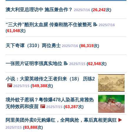
澳大利亚总理访中 施压兼合作？
(
26,242
次)
2025/7/16
“三大件”酷刑太血腥 传秦刚熬不住被整死 📝
2025/7/16
(
61,048
次)
天下奇谭（310）两位勇士
(
86,319
次)
2025/7/16
一张照片证明李强真实地位 📝
(
62,548
次)
2025/7/15
小说：大梁英雄传之王者归来（18） 历练2
🖼️
(
549,388
次)
2025/7/15
境外蚊子惹祸？粤惊爆478人染基孔肯雅热
无特效药和疫苗
🖼️
(
63,287
次)
2025/7/15
阿里美团外卖0元购爆红，全网疯抢，幕后真相更疯狂
▶️
(
83,888
次)
2025/7/15