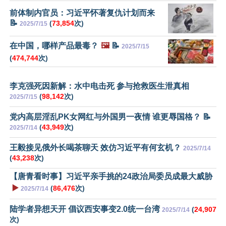
前体制内官员：习近平怀著复仇计划而来
📝
(
73,854
次)
2025/7/15
在中国，哪样产品最毒？
🖼️
📝
2025/7/15
(
474,744
次)
李克强死因新解：水中电击死 参与抢救医生泄真相
(
98,142
次)
2025/7/15
党内高层淫乱PK女网红与外国男一夜情 谁更辱国格？ 📝
(
43,949
次)
2025/7/14
王毅接见俄外长喝茶聊天 效仿习近平有何玄机？
2025/7/14
(
43,238
次)
【唐青看时事】习近平亲手挑的24政治局委员成最大威胁
▶️
(
86,476
次)
2025/7/14
陆学者异想天开 倡议西安事变2.0统一台湾
(
24,907
2025/7/14
次)