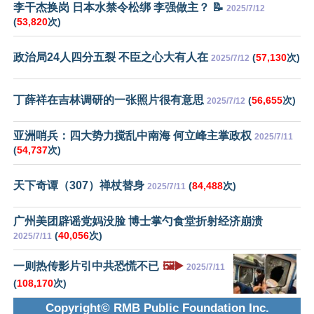
李干杰换岗 日本水禁令松绑 李强做主？ 📝
2025/7/12
(
53,820
次)
政治局24人四分五裂 不臣之心大有人在
(
57,130
次)
2025/7/12
丁薛祥在吉林调研的一张照片很有意思
(
56,655
次)
2025/7/12
亚洲哨兵：四大势力搅乱中南海 何立峰主掌政权
2025/7/11
(
54,737
次)
天下奇谭（307）禅杖替身
(
84,488
次)
2025/7/11
广州美团辟谣党妈没脸 博士掌勺食堂折射经济崩溃
(
40,056
次)
2025/7/11
一则热传影片引中共恐慌不已
🖼️▶️
2025/7/11
(
108,170
次)
Copyright© RMB Public Foundation Inc.