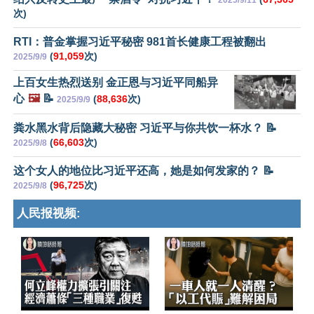
2025/9/11
次)
RTI：普金掌握习近平秘密 981首长健康工程被翻出
(
91,059
次)
2025/9/9
上百女生热烈送别 金正恩与习近平同船异
心
🖼️
📝
(
88,636
次)
2025/9/9
粪水黑水背后隐藏大秘密 习近平与你共饮一杯水？ 📝
(
66,603
次)
2025/9/8
这个女人的地位比习近平还高，她是如何发家的？ 📝
(
96,725
次)
2025/9/8
人民报视频: