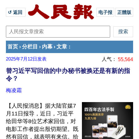
↺ 返回 
电子报
正體版
首页
分栏目
内幕
文章
›
›
›
：
2025年7月12日
发表
人气：
55,564
替习近平写回信的中办秘书被换还是有新的指
令？
梅凌霜
【人民报消息】据大陆官媒7
月11日报导，近日，习近平
给田华等8位艺术家回信，对
电影工作者提出殷切期望。既
然有回信，就表明有来信。给