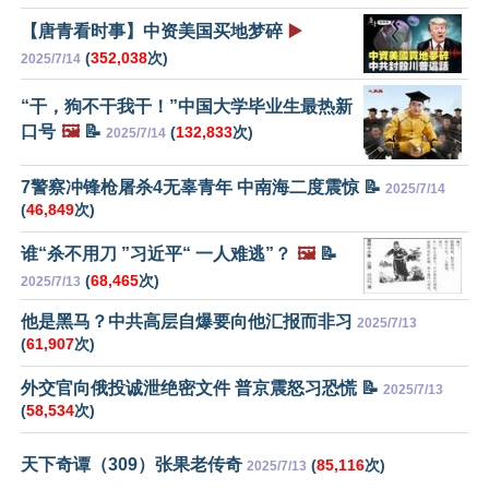
【唐青看时事】中资美国买地梦碎
▶️
(
352,038
次)
2025/7/14
“干，狗不干我干！”中国大学毕业生最热新
口号
🖼️
📝
(
132,833
次)
2025/7/14
7警察冲锋枪屠杀4无辜青年 中南海二度震惊 📝
2025/7/14
(
46,849
次)
谁“杀不用刀 ”习近平“ 一人难逃”？
🖼️
📝
(
68,465
次)
2025/7/13
他是黑马？中共高层自爆要向他汇报而非习
2025/7/13
(
61,907
次)
外交官向俄投诚泄绝密文件 普京震怒习恐慌 📝
2025/7/13
(
58,534
次)
天下奇谭（309）张果老传奇
(
85,116
次)
2025/7/13