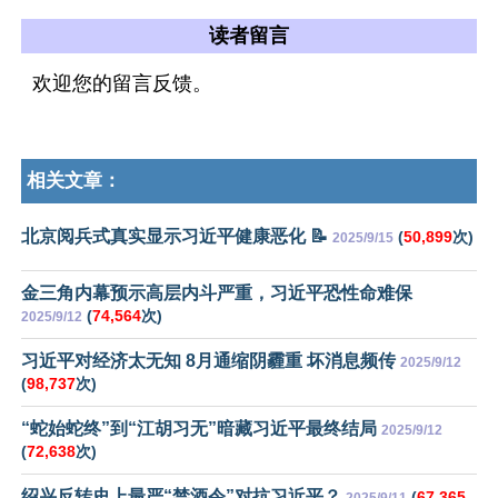
读者留言
欢迎您的留言反馈。
相关文章：
北京阅兵式真实显示习近平健康恶化 📝
(
50,899
次)
2025/9/15
金三角内幕预示高层内斗严重，习近平恐性命难保
(
74,564
次)
2025/9/12
习近平对经济太无知 8月通缩阴霾重 坏消息频传
2025/9/12
(
98,737
次)
“蛇始蛇终”到“江胡习无”暗藏习近平最终结局
2025/9/12
(
72,638
次)
绍兴反转史上最严“禁酒令”对抗习近平？
(
67,365