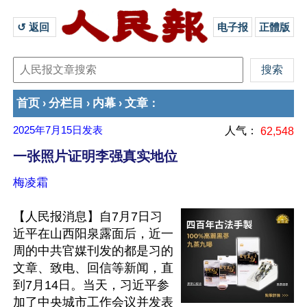
↺ 返回 
电子报
正體版
首页
分栏目
内幕
文章
›
›
›
：
2025年7月15日
发表
人气：
62,548
一张照片证明李强真实地位
梅凌霜
【人民报消息】自7月7日习
近平在山西阳泉露面后，近一
周的中共官媒刊发的都是习的
文章、致电、回信等新闻，直
到7月14日。当天，习近平参
加了中央城市工作会议并发表