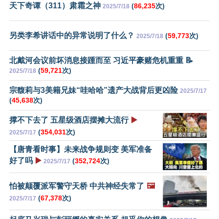
天下奇谭（311）肃霜之神
(
86,235
次)
2025/7/18
另类李希讲话中的异常说明了什么？
(
59,773
次)
2025/7/18
北戴河会议前坏消息接踵而至 习近平豪赌危机重重 📝
(
59,721
次)
2025/7/18
宗馥莉与3美籍兄妹“哇哈哈”遗产大战背后更凶险
2025/7/17
(
45,638
次)
撑不下去了 五星级酒店摆摊大流行
▶️
(
354,031
次)
2025/7/17
【唐青看时事】未来战争规则变 美军准备
好了吗
▶️
(
352,724
次)
2025/7/17
怕被颠覆派军警守天桥 中共神经失常了
🖼️
(
67,378
次)
2025/7/17