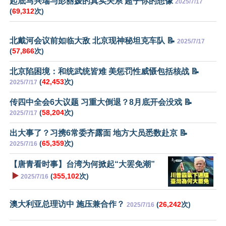
起底马兴瑞与彭丽媛的真实关系 超乎你的想像
2025/7/17
(
69,312
次)
北戴河会议前如临大敌 北京现神秘坦克车队 📝
2025/7/17
(
57,866
次)
北京陷困境：和统武统皆难 美惩罚性威慑包括核战 📝
(
42,453
次)
2025/7/17
传四中全会6大议题 习重大倒退？8月底开会没戏 📝
(
58,204
次)
2025/7/17
出大事了？习携6常委齐露面 地方大员悉数赴京 📝
(
65,359
次)
2025/7/16
【唐青看时事】台湾为何掀起“大罢免潮”
▶️
(
355,102
次)
2025/7/16
澳大利亚总理访中 施压兼合作？
(
26,242
次)
2025/7/16