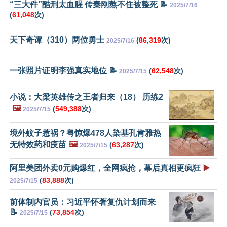
“三大件”酷刑太血腥 传秦刚熬不住被整死 📝
2025/7/16
(
61,048
次)
天下奇谭（310）两位勇士
(
86,319
次)
2025/7/16
一张照片证明李强真实地位 📝
(
62,548
次)
2025/7/15
小说：大梁英雄传之王者归来（18） 历练2
🖼️
(
549,388
次)
2025/7/15
境外蚊子惹祸？粤惊爆478人染基孔肯雅热
无特效药和疫苗
🖼️
(
63,287
次)
2025/7/15
阿里美团外卖0元购爆红，全网疯抢，幕后真相更疯狂
▶️
(
83,888
次)
2025/7/15
前体制内官员：习近平怀著复仇计划而来
📝
(
73,854
次)
2025/7/15