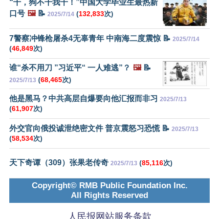
“干，狗不干我干！”中国大学毕业生最热新
口号
🖼️
📝
(
132,833
次)
2025/7/14
7警察冲锋枪屠杀4无辜青年 中南海二度震惊 📝
2025/7/14
(
46,849
次)
谁“杀不用刀 ”习近平“ 一人难逃”？
🖼️
📝
(
68,465
次)
2025/7/13
他是黑马？中共高层自爆要向他汇报而非习
2025/7/13
(
61,907
次)
外交官向俄投诚泄绝密文件 普京震怒习恐慌 📝
2025/7/13
(
58,534
次)
天下奇谭（309）张果老传奇
(
85,116
次)
2025/7/13
Copyright© RMB Public Foundation Inc.
All Rights Reserved
人民报网站服务条款