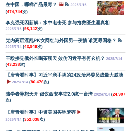
在中国，哪样产品最毒？
🖼️
📝
2025/7/15
(
474,744
次)
李克强死因新解：水中电击死 参与抢救医生泄真相
(
98,142
次)
2025/7/15
党内高层淫乱PK女网红与外国男一夜情 谁更辱国格？ 📝
(
43,949
次)
2025/7/14
王毅接见俄外长喝茶聊天 效仿习近平有何玄机？
2025/7/14
(
43,238
次)
【唐青看时事】习近平亲手挑的24政治局委员成最大威胁
▶️
(
86,476
次)
2025/7/14
陆学者异想天开 倡议西安事变2.0统一台湾
(
24,907
2025/7/14
次)
【唐青看时事】中资美国买地梦碎
▶️
(
352,038
次)
2025/7/14