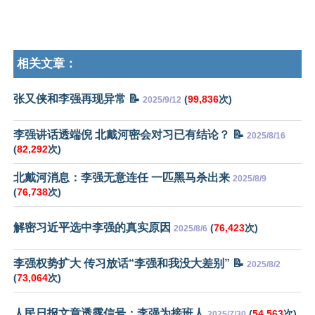
相关文章：
张又侠和李强再现异常 📝
(
99,836
次)
2025/9/12
李强讲话透端倪 北戴河密会对习已有结论？ 📝
2025/8/16
(
82,292
次)
北戴河消息：李强无意连任 一匹黑马杀出来
2025/8/9
(
76,738
次)
解密习近平选中李强的真实原因
(
76,423
次)
2025/8/6
李强权势扩大 传习放话“李强和我没大差别” 📝
2025/8/2
(
73,064
次)
人民日报文章透露信号：李强为接班人
(
54,563
次)
2025/7/30