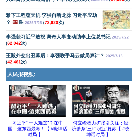
雅下工程蕴天机 李强自断龙脉 习近平应劫
？
🖼️
📝
(
72,620
次)
2025/7/25
李强获习近平放权 离奇人事变动助李上位总书记
2025/7/22
(
62,042
次)
王毅外交出丑幕后：李强联手马云做局算计？
2025/7/13
(
42,481
次)
人民报视频:
习近平“ 一人难逃”？在中
何立峰权力扩张引关注；经
国，这东西最毒！【 #晓坤话
济萧条“三种职业”复苏【 #晓
时局 】｜
坤话时局 】｜