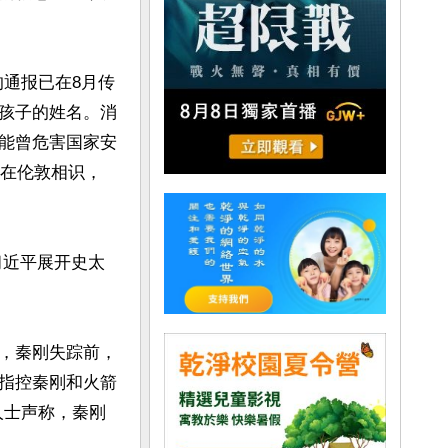


的通报已在8月传
孩子的姓名。消
能曾危害国家安
右在伦敦相识，
国习近平展开史太
，秦刚失踪前，
指控秦刚和火箭
人士声称，秦刚