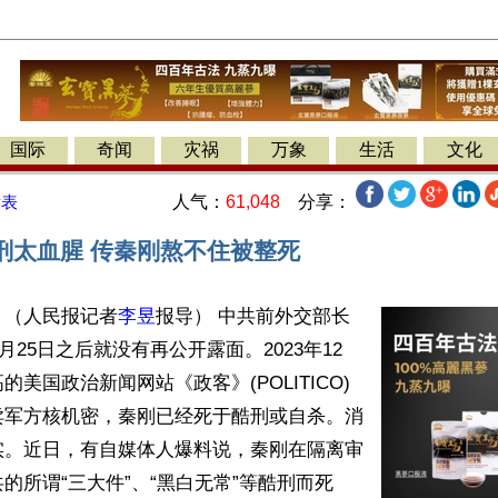
国际
奇闻
灾祸
万象
生活
文化
人气：
61,048
分享：
发表
酷刑太血腥 传秦刚熬不住被整死
】（人民报记者
李昱
报导） 中共前外交部长
6月25日之后就没有再公开露面。2023年12
美国政治新闻网站《政客》(POLITICO)
卖军方核机密，秦刚已经死于酷刑或自杀。消
实。近日，有自媒体人爆料说，秦刚在隔离审
的所谓“三大件”、“黑白无常”等酷刑而死