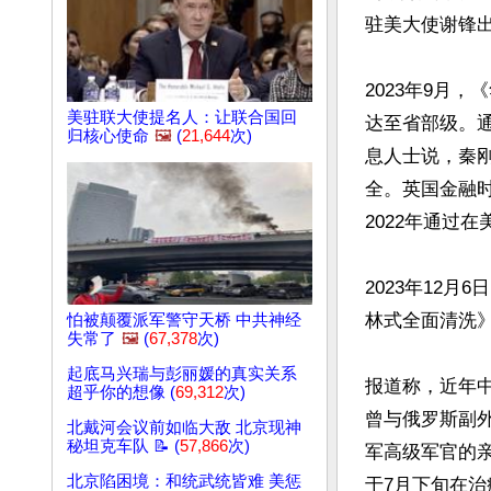
驻美大使谢锋出
2023年9月
美驻联大使提名人：让联合国回
达至省部级。
归核心使命
🖼️
(
21,644
次)
息人士说，秦
全。英国金融时
2022年通过
2023年12月
林式全面清洗》(Chin
怕被颠覆派军警守天桥 中共神经
失常了
🖼️
(
67,378
次)
起底马兴瑞与彭丽媛的真实关系
报道称，近年
超乎你的想像 (
69,312
次)
曾与俄罗斯副
北戴河会议前如临大敌 北京现神
秘坦克车队 📝 (
57,866
次)
军高级军官的
北京陷困境：和统武统皆难 美惩
于7月下旬在治