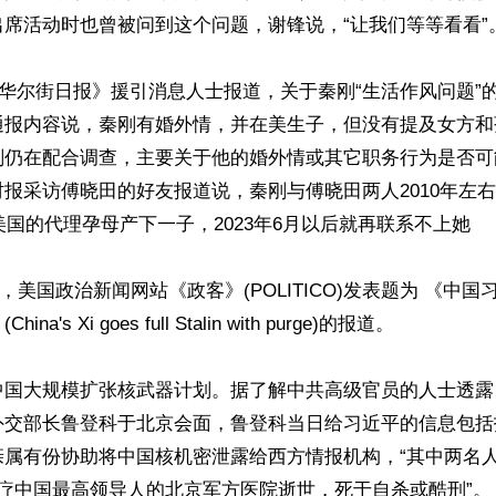
席活动时也曾被问到这个问题，谢锋说，“让我们等等看看”。
，《华尔街日报》援引消息人士报道，关于秦刚“生活作风问题”
通报内容说，秦刚有婚外情，并在美生子，但没有提及女方和
刚仍在配合调查，主要关于他的婚外情或其它职务行为是否可
报采访傅晓田的好友报道说，秦刚与傅晓田两人2010年左
在美国的代理孕母产下一子，2023年6月以后就再联系不上她

6日，美国政治新闻网站《政客》(POLITICO)发表题为 《中
a's Xi goes full Stalin with purge)的报道。

中国大规模扩张核武器计划。据了解中共高级官员的人士透露
外交部长鲁登科于北京会面，鲁登科当日给习近平的信息包括
亲属有份协助将中国核机密泄露给西方情报机构，“其中两名
疗中国最高领导人的北京军方医院逝世，死于自杀或酷刑”。
