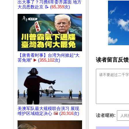
出大事了？习携6常委齐露面 地方
大员悉数赴京 📝 (
65,359
次)
【唐青看时事】台湾为何掀起“大
读者留言反馈
罢免潮”
▶️
(
355,102
次)
美澳军队最大规模联合演习 展现
维护区域稳定决心
🖼️
(
20,916
次)
读者暱称: