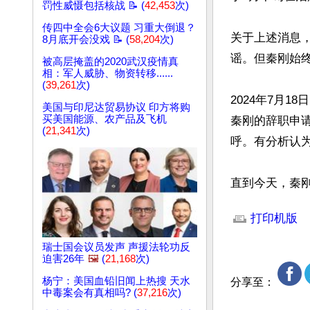
罚性威慑包括核战 📝 (
42,453
次)
传四中全会6大议题 习重大倒退？
关于上述消息
8月底开会没戏 📝 (
58,204
次)
谣。但秦刚始终
被高层掩盖的2020武汉疫情真
相：军人威胁、物资转移......
(
39,261
次)
2024年7月
美国与印尼达贸易协议 印方将购
买美国能源、农产品及飞机
秦刚的辞职申
(
21,341
次)
呼。有分析认
直到今天，秦
文章网址: http://w
打印机版
瑞士国会议员发声 声援法轮功反
迫害26年
🖼️
(
21,168
次)
杨宁：美国血铅旧闻上热搜 天水
分享至：
中毒案会有真相吗? (
37,216
次)