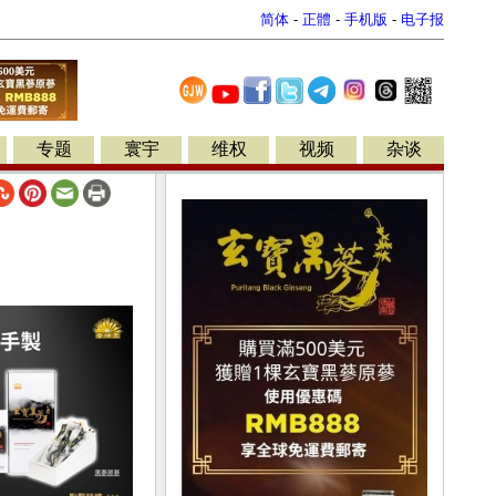
简体
-
正體
-
手机版
-
电子报
专题
寰宇
维权
视频
杂谈