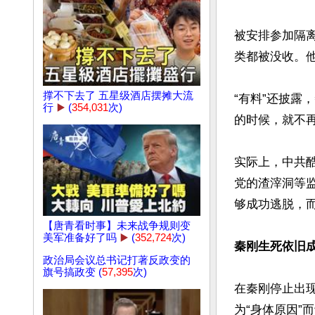
被安排参加隔
类都被没收。
撑不下去了 五星级酒店摆摊大流
“有料”还披
行
▶️
(
354,031
次)
的时候，就不再
实际上，中共
党的渣滓洞等
够成功逃脱，而
【唐青看时事】未来战争规则变
美军准备好了吗
▶️
(
352,724
次)
秦刚生死依旧
政治局会议总书记打著反政变的
旗号搞政变 (
57,395
次)
在秦刚停止出
为“身体原因”