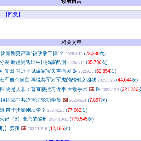
读者留言
【回复】
相关文章
 比秦刚更严重“被政敌干掉”？
(
73,230
次)
2025/8/12
分裂 新疆男逃出中国揭露酷刑
(
95,796
次)
2025/7/14
刚复出 习近平见温家宝失声痛哭
📝
(
62,854
次)
2025/6/5
宏军自杀身亡 再说共军对军虎的酷刑之凶残
(
44,044
次)
2025/5/25
科 物是人非；普京脑控习近平 大动手术
🖼️
📝
(
321,236
2025/5/19
权组织揭中共迫害法轮功学员
🖼️
(
7,897
次)
2025/3/11
隐 苗华步秦刚后尘？
(
77,662
次)
2024/12/5
灭记（6）变态的酷刑
(
779,545
次)
2024/10/31
刑】劈腿
🖼️
(
12,186
次)
2024/10/16