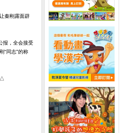
让秦刚露面辟
会公报，全会接受
“同志”的称
△