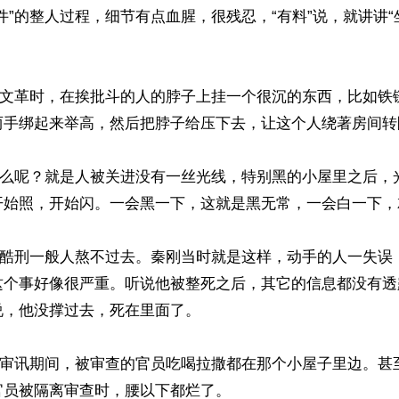
件”的整人过程，细节有点血腥，很残忍，“有料”说，就讲讲“
就像文革时，在挨批斗的人的脖子上挂一个很沉的东西，比如铁
两手绑起来举高，然后把脖子给压下去，让这个人绕著房间转圈
是什么呢？就是人被关进没有一丝光线，特别黑的小屋里之后，
开始照，开始闪。一会黑一下，这就是黑无常，一会白一下，
这些酷刑一般人熬不过去。秦刚当时就是这样，动手的人一失误
这个事好像很严重。听说他被整死之后，其它的信息都没有透
，他没撑过去，死在里面了。

，在审讯期间，被审查的官员吃喝拉撒都在那个小屋子里边。甚
员被隔离审查时，腰以下都烂了。
