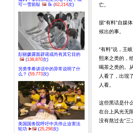
可一雪前耻
🖼️
📝 (
62,214
次)
亡。

据“有料”自媒
候出的事。

“有料”说，王
彭丽媛露面辟谣或尚有其它目的
熙来之类的，
🖼️
(
138,870
次)
喝茶之类的。
另类李希讲话中的异常说明了什
么？ (
59,773
次)
人看了，出现了
人看。

这些黑话是什么
在台上风光无
没有熬过去“三大
美国国务院呼吁中共停止迫害法
轮功
▶️🖼️
(
25,298
次)