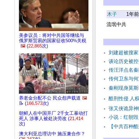
木子
1年前
流氓中共
美参议员：将对中共国等继续与
俄罗斯贸易的国家征收500%关税
🖼️
(
22,865
次)
刘建超被搜家
谈论历史被控
传汪洋点名秦
传何卫东与何
秦刚现身莫斯
养老金分配不公 民众怨声载道
🖼️
酷刑性侵 人
📝 (
166,573
次)
张又侠诡异神
朝鲜人在中国开厂 2千女工暴动打
小说：红朝毁
死人 涉事人被处决劳改 (
21,414
次)
【中共百种酷
澳大利亚总理访中 施压兼合作？