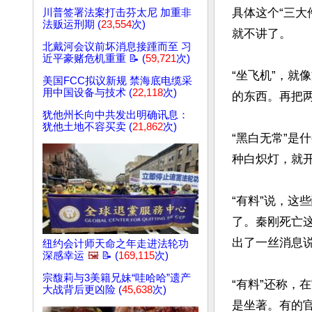
具体这个“三大
川普签署法案打击芬太尼 加重非
法贩运刑期 (
23,554
次)
就不讲了。

北戴河会议前坏消息接踵而至 习
近平豪赌危机重重 📝 (
59,721
次)
“坐飞机”，
美国FCC拟议新规 禁海底电缆采
用中国设备与技术 (
22,118
次)
的东西。再把
犹他州长向中共发出明确讯息：
犹他土地不容买卖 (
21,862
次)
“黑白无常”
种白炽灯，就
“有料”说，
了。秦刚死亡
出了一丝消息说
纽约会计师天命之年走进法轮功
深感幸运
🖼️
📝 (
169,115
次)
宗馥莉与3美籍兄妹“哇哈哈”遗产
“有料”还称
大战背后更凶险 (
45,638
次)
是坐著。有的官