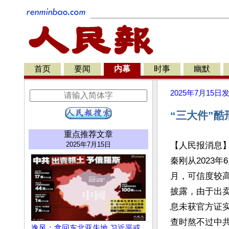
首页
要闻
内幕
时事
幽默
2025年7月15日
“三大件”
重点推荐文章
2025年7月15日
【人民报消息
秦刚从2023年
月，可信度较高的
披露，由于出
息未获官方证
查时熬不过中共
逸风：拿回东北亚失地 习近平或