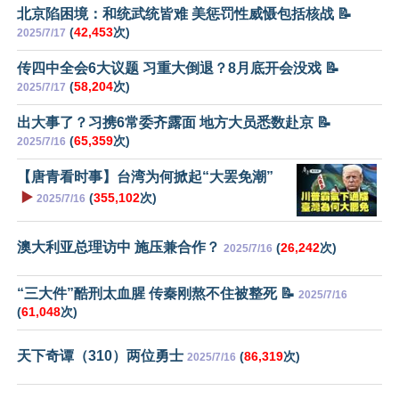
北京陷困境：和统武统皆难 美惩罚性威慑包括核战 📝
(
42,453
次)
2025/7/17
传四中全会6大议题 习重大倒退？8月底开会没戏 📝
(
58,204
次)
2025/7/17
出大事了？习携6常委齐露面 地方大员悉数赴京 📝
(
65,359
次)
2025/7/16
【唐青看时事】台湾为何掀起“大罢免潮”
▶️
(
355,102
次)
2025/7/16
澳大利亚总理访中 施压兼合作？
(
26,242
次)
2025/7/16
“三大件”酷刑太血腥 传秦刚熬不住被整死 📝
2025/7/16
(
61,048
次)
天下奇谭（310）两位勇士
(
86,319
次)
2025/7/16