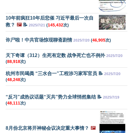
10年前疯狂10年后悲催 习近平最后一次自
救？
🖼️
📝
(
145,432
次)
2025/7/21
诈尸啦！中共官场惊现聊斋剧情
(
46,905
次)
2025/7/20
天下奇谭（312）生死有定数 战争死亡也不例外
2025/7/20
(
88,918
次)
杭州市民喝粪 “三水合一”工程涉习家军官员 📝
2025/7/20
(
48,248
次)
“反习”成热议话题“灭共”势力全球悄然集结 📝
2025/7/19
(
48,111
次)
8月份北京将开神秘会议决定重大事情？
🖼️