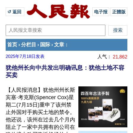
↺ 返回 
电子报
正體版
首页
分栏目
国际
文章
›
›
›
：
2025年7月18日
发表
人气：
21,862
犹他州长向中共发出明确讯息：犹他土地不容
买卖
【人民报消息】犹他州州长斯
宾塞·考克斯(Spencer Cox)星
期二(7月15日)重申了该州禁
止外国对手购买土地的禁令。
他还说，该州在过去几个月内
阻止了一家中共拥有的公司在