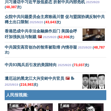
川习通话中习近平放低姿态 折射中共内部危机
2025/9/20
(
48,387
次)
众院中共问题委员会主席致函川普 促与盟国协调反制中共
稀土出口限制
(
43,643
次)
2025/9/20
香港恐成中共非法金融操作后门 美国会呼
吁加强执法与制裁
🖼️
(
62,936
次)
2025/9/20
中共国安高官创办的智库被取缔 内情存疑
(
48,787
2025/9/20
次)
中共93阅兵后引发的美国转向
(
73,037
次)
2025/9/20
遭厄运的黑龙江大兴安岭中共官员
🖼️
📝
(
216,983
次)
2025/9/19
人民报视频: