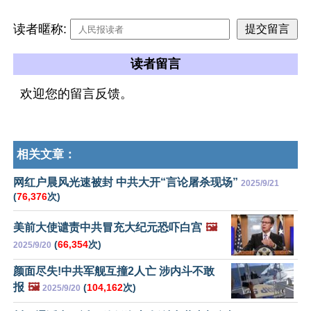
读者暱称:
读者留言
欢迎您的留言反馈。
相关文章：
网红户晨风光速被封 中共大开“言论屠杀现场”
2025/9/21
(
76,376
次)
美前大使谴责中共冒充大纪元恐吓白宫
🖼️
(
66,354
次)
2025/9/20
颜面尽失!中共军舰互撞2人亡 涉内斗不敢
报
🖼️
(
104,162
次)
2025/9/20