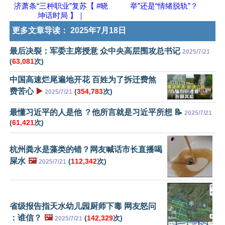
济萧条“三种职业”复苏【 #晓
举”还是“情绪脱轨”？
坤话时局 】｜
更多文章导读：
2025年7月18日
最后决裂：军委主席授意 众中央高层围攻总书记
2025/7/21
(
63,081
次)
中国高速烂尾遍地开花 百姓为了拆迁费煞
费苦心
▶️
(
354,783
次)
2025/7/21
最懂习近平的人是他 ？他所言就是习近平所想 📝
2025/7/21
(
61,421
次)
杭州粪水是藻类的错？网友喊话市长直播喝
屎水
🖼️
(
112,342
次)
2025/7/21
省级报告指天水幼儿园厨师下毒 网友怒问
：谁信？
🖼️
(
142,329
次)
2025/7/21