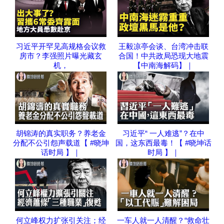
习近平开罕见高规格会议救
王毅凉亭会谈、台湾冲击联
房市？李强照片曝光藏玄
合国！中共政局恐现大地震
机，
【中南海解码】｜
胡锦涛的真实职务？养老金
习近平“ 一人难逃”？在中
分配不公引怨声载道【 #晓坤
国，这东西最毒！【 #晓坤话
话时局 】｜
时局 】｜
何立峰权力扩张引关注；经
一车人就一人清醒？“救命壮