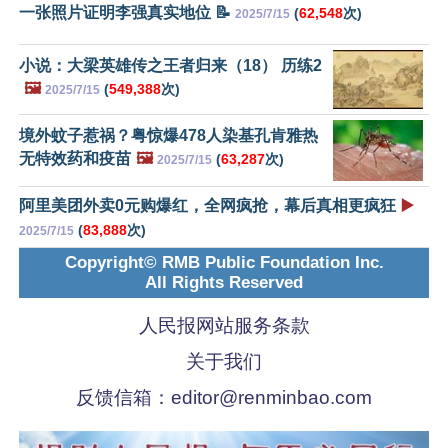
一张照片证明李强真实地位 📝
(
62,548
次)
2025/7/15
小说：大梁英雄传之王者归来（18） 历练2
🖼️
(
549,388
次)
2025/7/15
境外蚊子惹祸？粤惊爆478人染基孔肯雅热
无特效药和疫苗
🖼️
(
63,287
次)
2025/7/15
阿里美团外卖0元购爆红，全网疯抢，幕后真相更疯狂
▶️
(
83,888
次)
2025/7/15
Copyright© RMB Public Foundation Inc.
All Rights Reserved
人民报网站服务条款
关于我们
反馈信箱：
editor@renminbao.com