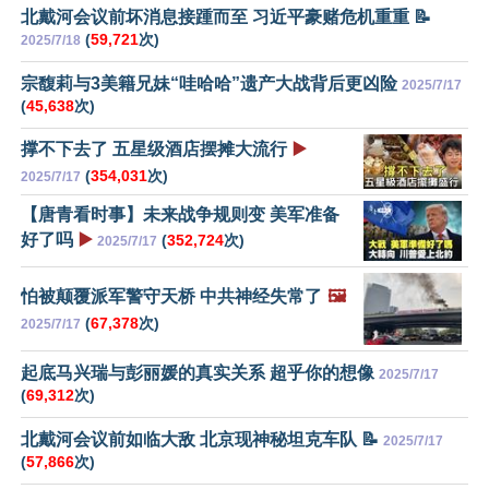
北戴河会议前坏消息接踵而至 习近平豪赌危机重重 📝
(
59,721
次)
2025/7/18
宗馥莉与3美籍兄妹“哇哈哈”遗产大战背后更凶险
2025/7/17
(
45,638
次)
撑不下去了 五星级酒店摆摊大流行
▶️
(
354,031
次)
2025/7/17
【唐青看时事】未来战争规则变 美军准备
好了吗
▶️
(
352,724
次)
2025/7/17
怕被颠覆派军警守天桥 中共神经失常了
🖼️
(
67,378
次)
2025/7/17
起底马兴瑞与彭丽媛的真实关系 超乎你的想像
2025/7/17
(
69,312
次)
北戴河会议前如临大敌 北京现神秘坦克车队 📝
2025/7/17
(
57,866
次)