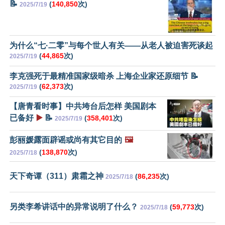
📝
(
140,850
次)
2025/7/19
为什么“七·二零”与每个世人有关——从老人被迫害死谈起
(
44,865
次)
2025/7/19
李克强死于最精准国家级暗杀 上海企业家还原细节 📝
(
62,373
次)
2025/7/19
【唐青看时事】中共垮台后怎样 美国剧本
已备好
▶️
📝
(
358,401
次)
2025/7/19
彭丽媛露面辟谣或尚有其它目的
🖼️
(
138,870
次)
2025/7/18
天下奇谭（311）肃霜之神
(
86,235
次)
2025/7/18
另类李希讲话中的异常说明了什么？
(
59,773
次)
2025/7/18