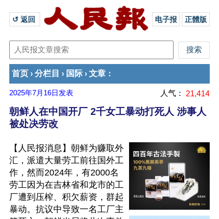
↺ 返回 
电子报
正體版
首页
分栏目
国际
文章
›
›
›
：
2025年7月16日
发表
人气：
21,414
朝鲜人在中国开厂 2千女工暴动打死人 涉事人
被处决劳改
【人民报消息】朝鲜为赚取外
汇，派遣大量劳工前往国外工
作，然而2024年，有2000名
劳工因为在吉林省和龙市的工
厂遭到压榨、积欠薪资，群起
暴动。抗议中导致一名工厂主