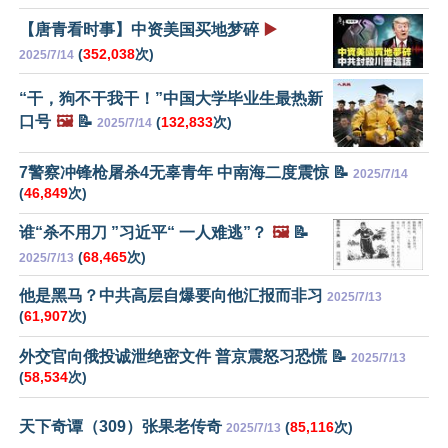
【唐青看时事】中资美国买地梦碎
▶️
(
352,038
次)
2025/7/14
“干，狗不干我干！”中国大学毕业生最热新
口号
🖼️
📝
(
132,833
次)
2025/7/14
7警察冲锋枪屠杀4无辜青年 中南海二度震惊 📝
2025/7/14
(
46,849
次)
谁“杀不用刀 ”习近平“ 一人难逃”？
🖼️
📝
(
68,465
次)
2025/7/13
他是黑马？中共高层自爆要向他汇报而非习
2025/7/13
(
61,907
次)
外交官向俄投诚泄绝密文件 普京震怒习恐慌 📝
2025/7/13
(
58,534
次)
天下奇谭（309）张果老传奇
(
85,116
次)
2025/7/13