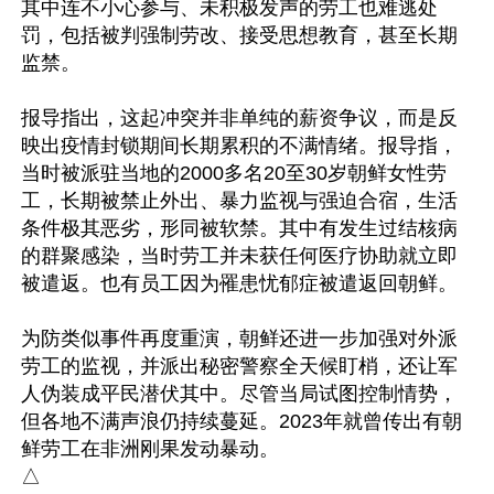
其中连不小心参与、未积极发声的劳工也难逃处
罚，包括被判强制劳改、接受思想教育，甚至长期
监禁。

报导指出，这起冲突并非单纯的薪资争议，而是反
映出疫情封锁期间长期累积的不满情绪。报导指，
当时被派驻当地的2000多名20至30岁朝鲜女性劳
工，长期被禁止外出、暴力监视与强迫合宿，生活
条件极其恶劣，形同被软禁。其中有发生过结核病
的群聚感染，当时劳工并未获任何医疗协助就立即
被遣返。也有员工因为罹患忧郁症被遣返回朝鲜。

为防类似事件再度重演，朝鲜还进一步加强对外派
劳工的监视，并派出秘密警察全天候盯梢，还让军
人伪装成平民潜伏其中。尽管当局试图控制情势，
但各地不满声浪仍持续蔓延。2023年就曾传出有朝
鲜劳工在非洲刚果发动暴动。
