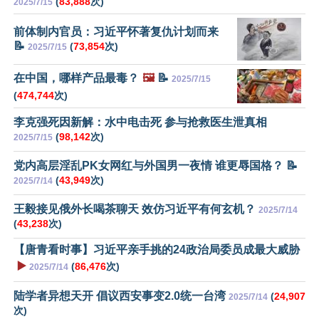
(
83,888
次)
2025/7/15
前体制内官员：习近平怀著复仇计划而来
📝
(
73,854
次)
2025/7/15
在中国，哪样产品最毒？
🖼️
📝
2025/7/15
(
474,744
次)
李克强死因新解：水中电击死 参与抢救医生泄真相
(
98,142
次)
2025/7/15
党内高层淫乱PK女网红与外国男一夜情 谁更辱国格？ 📝
(
43,949
次)
2025/7/14
王毅接见俄外长喝茶聊天 效仿习近平有何玄机？
2025/7/14
(
43,238
次)
【唐青看时事】习近平亲手挑的24政治局委员成最大威胁
▶️
(
86,476
次)
2025/7/14
陆学者异想天开 倡议西安事变2.0统一台湾
(
24,907
2025/7/14
次)