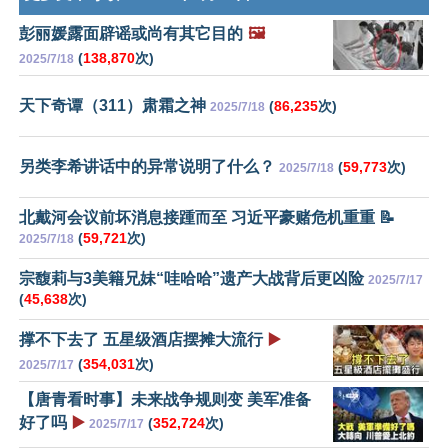
彭丽媛露面辟谣或尚有其它目的
🖼️
(
138,870
次)
2025/7/18
天下奇谭（311）肃霜之神
(
86,235
次)
2025/7/18
另类李希讲话中的异常说明了什么？
(
59,773
次)
2025/7/18
北戴河会议前坏消息接踵而至 习近平豪赌危机重重 📝
(
59,721
次)
2025/7/18
宗馥莉与3美籍兄妹“哇哈哈”遗产大战背后更凶险
2025/7/17
(
45,638
次)
撑不下去了 五星级酒店摆摊大流行
▶️
(
354,031
次)
2025/7/17
【唐青看时事】未来战争规则变 美军准备
好了吗
▶️
(
352,724
次)
2025/7/17