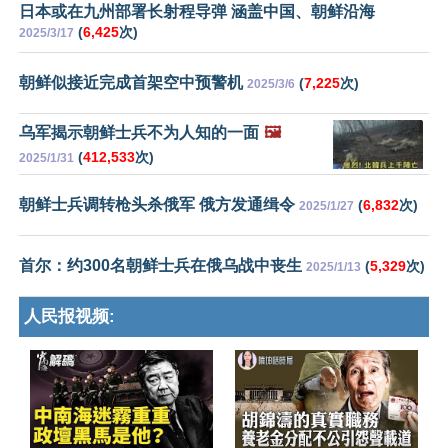
日本或在九州部署长射程导弹 涵盖中国、朝鲜沿海
(
6,425
次)
2025/3/17
朝鲜似接近完成首架空中预警机
(
7,225
次)
2025/3/6
乌军揭示朝鲜士兵不为人知的一面
🖼️
(
412,533
次)
2025/1/31
朝鲜士兵调转枪头杀俄军 俄方发通缉令
(
6,832
次)
2025/1/27
首尔：约300名朝鲜士兵在俄乌战中丧生
(
5,329
次)
2025/1/13
人民报视频: