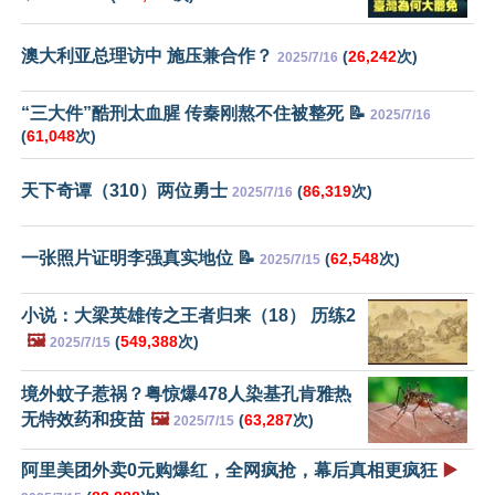
澳大利亚总理访中 施压兼合作？
(
26,242
次)
2025/7/16
“三大件”酷刑太血腥 传秦刚熬不住被整死 📝
2025/7/16
(
61,048
次)
天下奇谭（310）两位勇士
(
86,319
次)
2025/7/16
一张照片证明李强真实地位 📝
(
62,548
次)
2025/7/15
小说：大梁英雄传之王者归来（18） 历练2
🖼️
(
549,388
次)
2025/7/15
境外蚊子惹祸？粤惊爆478人染基孔肯雅热
无特效药和疫苗
🖼️
(
63,287
次)
2025/7/15
阿里美团外卖0元购爆红，全网疯抢，幕后真相更疯狂
▶️