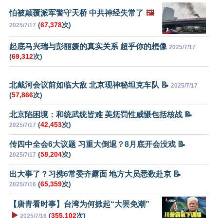
怕被颠覆派军警守天桥 中共神经失常了
🖼️
(
67,378
次)
2025/7/17
起底马兴瑞与彭丽媛的真实关系 超乎你的想像
2025/7/17
(
69,312
次)
北戴河会议前如临大敌 北京现神秘坦克车队 📝
2025/7/17
(
57,866
次)
北京陷困境：和统武统皆难 美惩罚性威慑包括核战 📝
(
42,453
次)
2025/7/17
传四中全会6大议题 习重大倒退？8月底开会没戏 📝
(
58,204
次)
2025/7/17
出大事了？习携6常委齐露面 地方大员悉数赴京 📝
(
65,359
次)
2025/7/16
【唐青看时事】台湾为何掀起“大罢免潮”
▶️
(
355,102
次)
2025/7/16