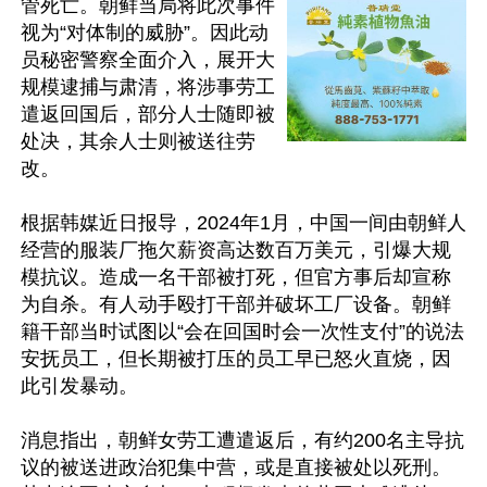
管死亡。朝鲜当局将此次事件
视为“对体制的威胁”。因此动
员秘密警察全面介入，展开大
规模逮捕与肃清，将涉事劳工
遣返回国后，部分人士随即被
处决，其余人士则被送往劳
改。

根据韩媒近日报导，2024年1月，中国一间由朝鲜人
经营的服装厂拖欠薪资高达数百万美元，引爆大规
模抗议。造成一名干部被打死，但官方事后却宣称
为自杀。有人动手殴打干部并破坏工厂设备。朝鲜
籍干部当时试图以“会在回国时会一次性支付”的说法
安抚员工，但长期被打压的员工早已怒火直烧，因
此引发暴动。

消息指出，朝鲜女劳工遭遣返后，有约200名主导抗
议的被送进政治犯集中营，或是直接被处以死刑。