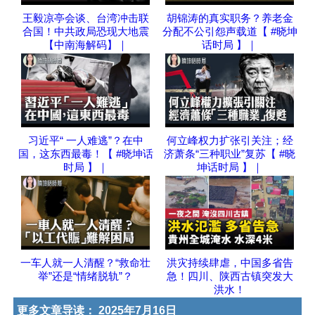
王毅凉亭会谈、台湾冲击联
胡锦涛的真实职务？养老金
合国！中共政局恐现大地震
分配不公引怨声载道【 #晓坤
【中南海解码】｜
话时局 】｜
习近平“ 一人难逃”？在中
何立峰权力扩张引关注；经
国，这东西最毒！【 #晓坤话
济萧条“三种职业”复苏【 #晓
时局 】｜
坤话时局 】｜
一车人就一人清醒？“救命壮
洪灾持续肆虐，中国多省告
举”还是“情绪脱轨”？
急！四川、陕西古镇突发大
洪水！
更多文章导读：
2025年7月16日