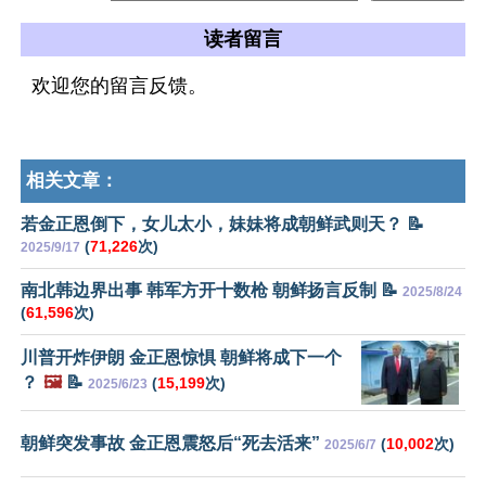
读者留言
欢迎您的留言反馈。
相关文章：
若金正恩倒下，女儿太小，妹妹将成朝鲜武则天？ 📝
(
71,226
次)
2025/9/17
南北韩边界出事 韩军方开十数枪 朝鲜扬言反制 📝
2025/8/24
(
61,596
次)
川普开炸伊朗 金正恩惊惧 朝鲜将成下一个
？
🖼️
📝
(
15,199
次)
2025/6/23
朝鲜突发事故 金正恩震怒后“死去活来”
(
10,002
次)
2025/6/7