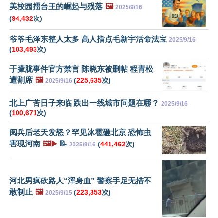
美校园擂台王的崛起与殒落
🖼️
2025/9/16
(
94,432
次)
爷爷毛泽东整人太多 高人指点毛新宇活命法宝
2025/9/16
(
103,493
次)
于朦胧事件官方禁言 陈晓东被删帖 程青松
遭割席
🖼️
(
225,635
次)
2025/9/16
北上广苦日子来临 跌出一线城市问题在哪？
2025/9/16
(
100,671
次)
阅兵后老天发怒？罕见冰雹砸北京 恐怖虫
害现河南
🖼️▶️
📝
(
441,462
次)
2025/9/16
河北男疯砍路人“浑身血” 警察手足无措不
敢制止
🖼️
(
223,353
次)
2025/9/15