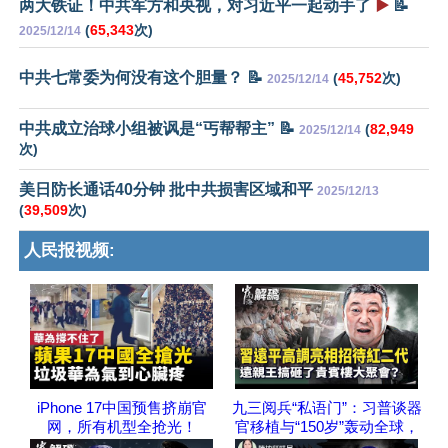
两大铁证！中共军方和央视，对习近平一起动手了
▶️
📝
(
65,343
次)
2025/12/14
中共七常委为何没有这个胆量？ 📝
(
45,752
次)
2025/12/14
中共成立治球小组被讽是“丐帮帮主” 📝
(
82,949
2025/12/14
次)
美日防长通话40分钟 批中共损害区域和平
2025/12/13
(
39,509
次)
人民报视频:
iPhone 17中国预售挤崩官
九三阅兵“私语门”：习普谈器
网，所有机型全抢光！
官移植与“150岁”轰动全球，