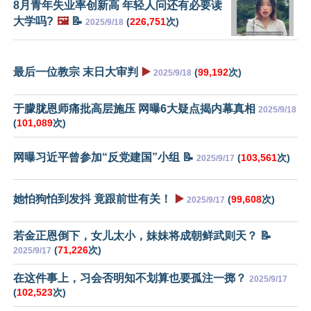
8月青年失业率创新高 年轻人问还有必要读
大学吗?
🖼️
📝
(
226,751
次)
2025/9/18
最后一位教宗 末日大审判
▶️
(
99,192
次)
2025/9/18
于朦胧恩师痛批高层施压 网曝6大疑点揭内幕真相
2025/9/18
(
101,089
次)
网曝习近平曾参加“反党建国”小组 📝
(
103,561
次)
2025/9/17
她怕狗怕到发抖 竟跟前世有关！
▶️
(
99,608
次)
2025/9/17
若金正恩倒下，女儿太小，妹妹将成朝鲜武则天？ 📝
(
71,226
次)
2025/9/17
在这件事上，习会否明知不划算也要孤注一掷？
2025/9/17
(
102,523
次)