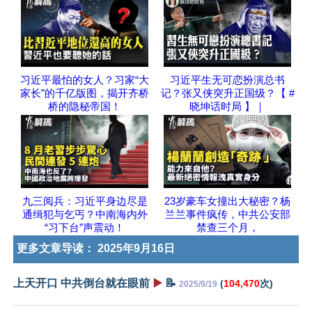
习近平最怕的女人？习家“大
习近平生无可恋扮演总书
家长”的千亿版图，揭开齐桥
记？张又侠突升正国级？【 #
桥的隐秘帝国！
晓坤话时局 】｜
九三阅兵：习近平身边尽是
23岁豪车女撞出大秘密？杨
通缉犯与乞丐？中南海内外
兰兰事件疯传，中共公安部
“习下台”声震动！
禁查三个月，
更多文章导读：
2025年9月16日
上天开口 中共倒台就在眼前
▶️
📝
(
104,470
次)
2025/9/19