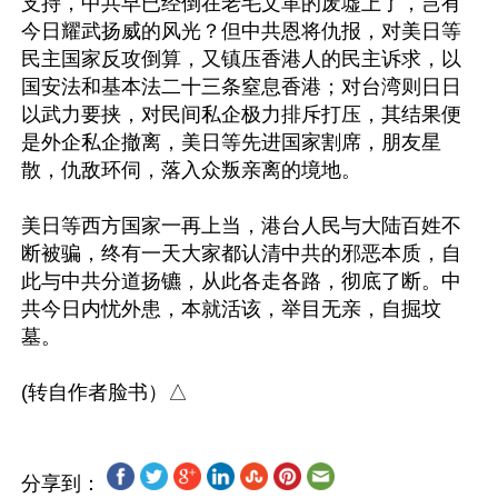
支持，中共早已经倒在老毛文革的废墟上了，岂有
今日耀武扬威的风光？但中共恩将仇报，对美日等
民主国家反攻倒算，又镇压香港人的民主诉求，以
国安法和基本法二十三条窒息香港；对台湾则日日
以武力要挟，对民间私企极力排斥打压，其结果便
是外企私企撤离，美日等先进国家割席，朋友星
散，仇敌环伺，落入众叛亲离的境地。

美日等西方国家一再上当，港台人民与大陆百姓不
断被骗，终有一天大家都认清中共的邪恶本质，自
此与中共分道扬镳，从此各走各路，彻底了断。中
共今日内忧外患，本就活该，举目无亲，自掘坟
墓。

分享到：