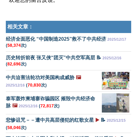
欢迎您的留言反馈。
相关文章：
经济全面恶化 “中国制造2025”救不了中共经济
2025/12/17
(
58,374
次)
历史转折前夜 张又侠“团灭”中共空军高层 📝
2025/12/16
(
82,696
次)
中共迫害法轮功对美国构成威胁
🖼️
(
70,830
次)
2025/12/16
泰军轰炸柬埔寨诈骗园区 摧毁中共经济命
脉
🖼️
(
72,817
次)
2025/12/16
悲惨诅咒－－遭中共高层侵犯的红歌女星
▶️
📝
2025/12/15
(
58,046
次)