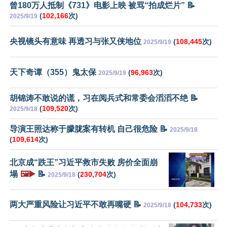
曾180万人抵制《731》电影上映 被骂“拍成烂片” 📝
(
102,166
次)
2025/9/19
央视镜头有意味 再透习与张又侠地位
(
108,445
次)
2025/9/19
天下奇谭（355）鬼太保
(
96,963
次)
2025/9/19
胡锦涛不敢说的谎，习在阅兵式和常委会滔滔不绝 📝
(
109,520
次)
2025/9/18
导演王照达称于朦胧案有转机 自己很危险 📝
2025/9/18
(
109,614
次)
北京成“跌王”习近平救市失败 房价全面崩
塌
🖼️▶️
📝
(
230,704
次)
2025/9/18
两大严重风险让习近平不敢再嘴硬 📝
(
104,733
次)
2025/9/18