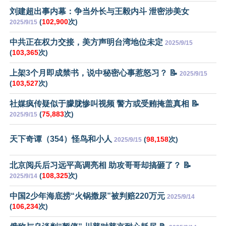
刘建超出事内幕：争当外长与王毅内斗 泄密涉美女
(
102,900
次)
2025/9/15
中共正在权力交接，美方声明台湾地位未定
2025/9/15
(
103,365
次)
上架3个月即成禁书，说中秘密心事惹怒习？ 📝
2025/9/15
(
103,527
次)
社媒疯传疑似于朦胧惨叫视频 警方或受贿掩盖真相 📝
(
75,883
次)
2025/9/15
天下奇谭（354）怪鸟和小人
(
98,158
次)
2025/9/15
北京阅兵后习远平高调亮相 助攻哥哥却搞砸了？ 📝
(
108,325
次)
2025/9/14
中国2少年海底捞“火锅撒尿”被判赔220万元
2025/9/14
(
106,234
次)