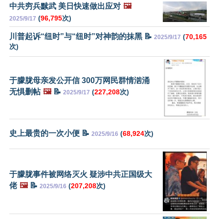
中共穷兵黩武 美日快速做出应对
🖼️
(
96,795
次)
2025/9/17
川普起诉“纽时”与“纽时”对神韵的抹黑 📝
(
70,165
2025/9/17
次)
于朦胧母亲发公开信 300万网民群情汹涌
无惧删帖
🖼️
📝
(
227,208
次)
2025/9/17
史上最贵的一次小便 📝
(
68,924
次)
2025/9/16
于朦胧事件被网络灭火 疑涉中共正国级大
佬
🖼️
📝
(
207,208
次)
2025/9/16