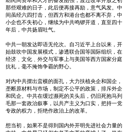
助民间资本和人才的奋发图强，渡过改革开放之初
那些艰难的日子，此后便再接再励，意气风发。中
间虽经六四打击，但西方和港台也都不离不弃，中
小企也不失初心，继续为中共鸣锣开道，直至四十
年后，中共扬眉吐气。

中共一朝发达即语无伦次。自习近平上台以来，开
始鼓吹中国发展模式，渗透联合国等国际组织，在
经济﹑文化﹑外交与军事上与美国等西方国家分庭
抗礼，毫不掩饰争霸的野心。

对内中共摆出蛮横的面孔，大力扶植央企和国企，
垄断原材料与巿场，制定不公平的政策，排斥外企
和民企。中共在缓过濒死的关头后，仍旧死抱马列
毛那一套政治叙事，以共产主义为口实，把持一党
专政的权力，拒绝作政治上的改革。

想当初，如果不是得到国内外开明先进社会力量的