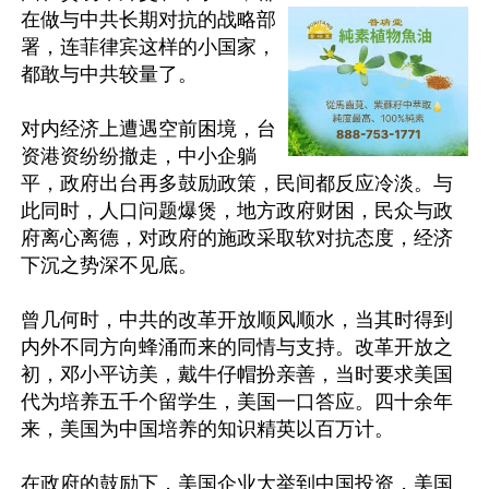
在做与中共长期对抗的战略部
署，连菲律宾这样的小国家，
都敢与中共较量了。

对内经济上遭遇空前困境，台
资港资纷纷撤走，中小企躺
平，政府出台再多鼓励政策，民间都反应冷淡。与
此同时，人口问题爆煲，地方政府财困，民众与政
府离心离德，对政府的施政采取软对抗态度，经济
下沉之势深不见底。

曾几何时，中共的改革开放顺风顺水，当其时得到
内外不同方向蜂涌而来的同情与支持。改革开放之
初，邓小平访美，戴牛仔帽扮亲善，当时要求美国
代为培养五千个留学生，美国一口答应。四十余年
来，美国为中国培养的知识精英以百万计。

在政府的鼓励下，美国企业大举到中国投资，美国