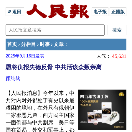
↺ 返回 
电子报
正體版
首页
分栏目
时事
文章
›
›
›
：
2025年9月16日
发表
人气：
45,631
恩将仇报失德反骨 中共活该众叛亲离
颜纯钩
【人民报消息】今年以来，中
共对内对外都处于有史以来最
艰困的境地，在外只有俄朝伊
三家邪恶兄弟，西方民主国家
一面倒都与中共割席，美日等
国在贸易﹑外交和军事上，都