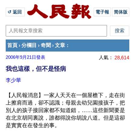
↺ 返回 
電子報
简体版
首頁
分欄目
奇聞
文章
›
›
›
：
2006年9月21日
發表
人氣：
28,614
我也這樣，但不是怪病
李少華
【人民報消息】一家人天天在一個屋檐下，走在街
上擦肩而過，卻不認識；母親去幼兒園接孩子，把
別人的孩子接回家都不知道錯，……這些新聞要是
在北京胡同裏說，誰都得說你胡說八道。但是這卻
是實實在在發生的事。