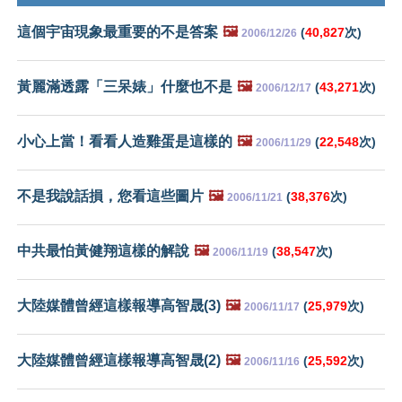
這個宇宙現象最重要的不是答案
🖼️
(
40,827
次)
2006/12/26
黃麗滿透露「三呆婊」什麼也不是
🖼️
(
43,271
次)
2006/12/17
小心上當！看看人造雞蛋是這樣的
🖼️
(
22,548
次)
2006/11/29
不是我說話損，您看這些圖片
🖼️
(
38,376
次)
2006/11/21
中共最怕黃健翔這樣的解說
🖼️
(
38,547
次)
2006/11/19
大陸媒體曾經這樣報導高智晟(3)
🖼️
(
25,979
次)
2006/11/17
大陸媒體曾經這樣報導高智晟(2)
🖼️
(
25,592
次)
2006/11/16