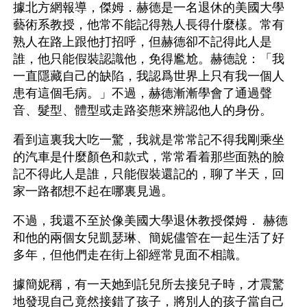
據北方網報導，傑姆．赫德是一名退休的美國大學
藝術系教授，他常不能記得熟人長得什麼樣。常有
熟人在路上跟他打招呼，但赫德卻不記得此人是
誰，他只能假裝認識他，免得尷尬。赫德說：「我
一直隱藏自己的缺陷，我認爲世界上只有我一個人
患有這個毛病。」不過，赫德漸漸學會了通過聲
音、髮型、體型或走路姿態來辨認他人的身份。
看到這裏我大吃一驚，我就是常常記不得我剛乘坐
的汽車是什麼顏色和款式，常常看着那些面熟的臉
記不得此人是誰，只能假裝還記的，聊了半天，回
家一路都想不起在哪裏見過。
不過，我還不至於像美國大學退休教授傑姆． 赫德
和他的兩個女兒凱瑟琳、簡妮儘管在一起生活了好
多年，但他們走在街上卻經常見面不相識。
據簡妮稱，有一天她到託兒所去接兒子時，才震驚
地發現自己竟然接錯了孩子，將別人的孩子當自己