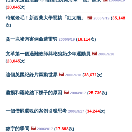
2006/9/19
(
20,045
次)
時髦老毛！新西蘭大學惡搞「紅太陽」
🖼️
(
35,148
2006/9/19
次)
貪一塊豬肉害倆命遭雷劈
(
16,114
次)
2006/9/19
文革第一個遇難教師與吃狼奶少年運動員
🖼️
2006/9/18
(
23,045
次)
這個英國紀錄片轟動世界
🖼️
(
38,671
次)
2006/9/18
蕭揚和羅乾結下樑子的原因
🖼️
(
25,736
次)
2006/9/17
一個借屍還魂的案例引發思考
(
34,244
次)
2006/9/17
數字的學問
🖼️
(
17,898
次)
2006/9/17