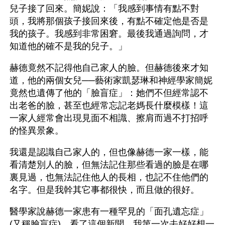
兒子接了回來。簡妮說：「我感到事情有點不對
頭，我將那個孩子接回來後，有點不確定他是否是
我的孩子。我感到非常困窘。最後我通過詢問，才
知道他的確不是我的兒子。」
赫德竟然不記得他自己家人的臉。但赫德後來才知
道，他的兩個女兒──藝術家凱瑟琳和神經學家簡妮
竟然也遺傳了他的「臉盲症」：她們不但經常認不
出老爸的臉，甚至也經常忘記老媽長什麼模樣！這
一家人經常會出現見面不相識、擦肩而過不打招呼
的怪異景象。
我還是認識自己家人的，但也像赫德一家一樣，能
看清楚別人的臉，但無法記住那些看過的臉是在哪
裏見過，也無法記住他人的長相，也記不住他們的
名字。但是我幹其它事都很快，而且做的很好。
醫學家說赫德一家患有一種罕見的「面孔遺忘症」
(又稱臉盲症)。看了這個新聞，我第一次去好好想一