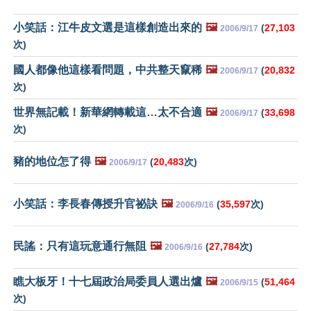
小笑話：江牛皮文選是這樣創造出來的
🖼️
(
27,103
2006/9/17
次)
國人都像他這樣看問題，中共整天竄稀
🖼️
(
20,832
2006/9/17
次)
世界無記載！新華網轉載這…太不合適
🖼️
(
33,698
2006/9/17
次)
豬的地位怎了得
🖼️
(
20,483
次)
2006/9/17
小笑話：李長春傳授升官祕訣
🖼️
(
35,597
次)
2006/9/16
民謠：只有這玩意通行無阻
🖼️
(
27,784
次)
2006/9/16
瞧大板牙！十七屆政治局委員人選出爐
🖼️
(
51,464
2006/9/15
次)