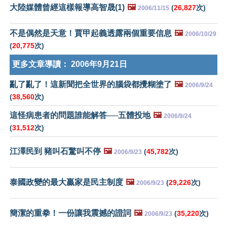
大陸媒體曾經這樣報導高智晟(1)
🖼️
(
26,827
次)
2006/11/15
不是偶然是天意！賈甲起義透露兩個重要信息
🖼️
2006/10/29
(
20,775
次)
更多文章導讀：
2006年9月21日
亂了亂了！這新聞把全世界的腦袋都攪糊塗了
🖼️
2006/9/24
(
38,560
次)
這怪病患者的問題誰能解答──五體投地
🖼️
2006/9/24
(
31,512
次)
江澤民到 豬叫石驚叫不停
🖼️
(
45,782
次)
2006/9/23
泰國政變的最大贏家是民主制度
🖼️
(
29,226
次)
2006/9/23
簡潔的重拳！一份讓我震撼的證詞
🖼️
(
35,220
次)
2006/9/23