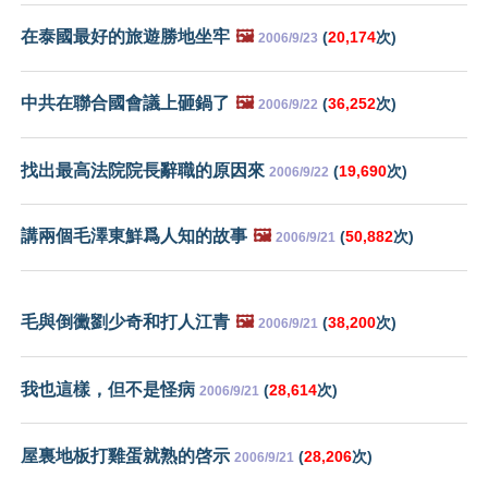
在泰國最好的旅遊勝地坐牢
🖼️
(
20,174
次)
2006/9/23
中共在聯合國會議上砸鍋了
🖼️
(
36,252
次)
2006/9/22
找出最高法院院長辭職的原因來
(
19,690
次)
2006/9/22
講兩個毛澤東鮮爲人知的故事
🖼️
(
50,882
次)
2006/9/21
毛與倒黴劉少奇和打人江青
🖼️
(
38,200
次)
2006/9/21
我也這樣，但不是怪病
(
28,614
次)
2006/9/21
屋裏地板打雞蛋就熟的啓示
(
28,206
次)
2006/9/21