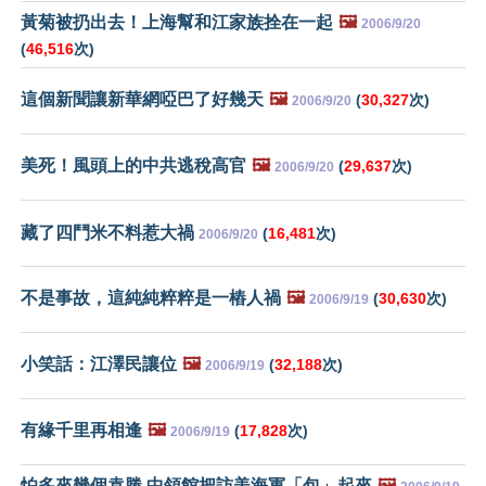
黃菊被扔出去！上海幫和江家族拴在一起
🖼️
2006/9/20
(
46,516
次)
這個新聞讓新華網啞巴了好幾天
🖼️
(
30,327
次)
2006/9/20
美死！風頭上的中共逃稅高官
🖼️
(
29,637
次)
2006/9/20
藏了四鬥米不料惹大禍
(
16,481
次)
2006/9/20
不是事故，這純純粹粹是一樁人禍
🖼️
(
30,630
次)
2006/9/19
小笑話：江澤民讓位
🖼️
(
32,188
次)
2006/9/19
有緣千里再相逢
🖼️
(
17,828
次)
2006/9/19
怕多來幾個袁勝 中領館把訪美海軍「包」起來
🖼️