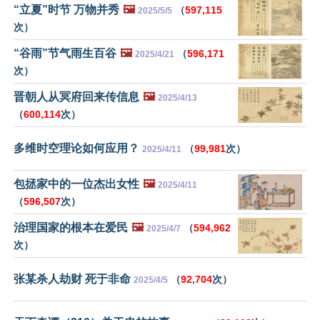
“立夏”时节 万物并秀
🖼️
（
597,115
2025/5/5
次）
“谷雨”节气雨生百谷
🖼️
（
596,171
2025/4/21
次）
晋朝人从冥府回来传信息
🖼️
2025/4/13
（
600,114
次）
多维时空理论如何应用？
（
99,981
次）
2025/4/11
包拯家中的一位杰出女性
🖼️
2025/4/11
（
596,507
次）
治理国家的根本在爱民
🖼️
（
594,962
2025/4/7
次）
张某杀人劫财 死于非命
（
92,704
次）
2025/4/5