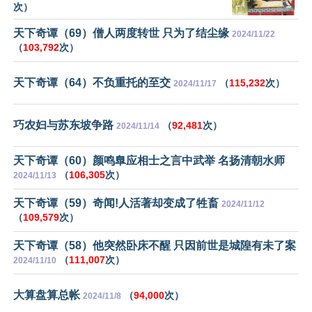
次）
天下奇谭（69）僧人两度转世 只为了结尘缘
2024/11/22
（
103,792
次）
天下奇谭（64）不负重托的至交
（
115,232
次）
2024/11/17
巧农妇与苏东坡争路
（
92,481
次）
2024/11/14
天下奇谭（60）颜鸣臯应相士之言中武举 名扬清朝水师
（
106,305
次）
2024/11/13
天下奇谭（59）奇闻!人活著却变成了牲畜
2024/11/12
（
109,579
次）
天下奇谭（58）他突然卧床不醒 只因前世是城隍有未了案
（
111,007
次）
2024/11/10
大算盘算总帐
（
94,000
次）
2024/11/8