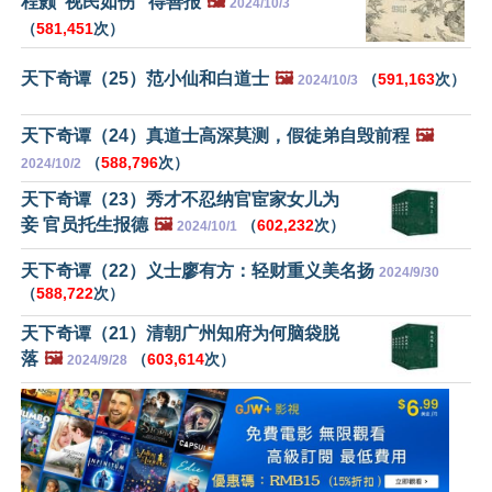
程颢“视民如伤” 得善报
🖼️
2024/10/3
（
581,451
次）
天下奇谭（25）范小仙和白道士
🖼️
（
591,163
次）
2024/10/3
天下奇谭（24）真道士高深莫测，假徒弟自毁前程
🖼️
（
588,796
次）
2024/10/2
天下奇谭（23）秀才不忍纳官宦家女儿为
妾 官员托生报德
🖼️
（
602,232
次）
2024/10/1
天下奇谭（22）义士廖有方：轻财重义美名扬
2024/9/30
（
588,722
次）
天下奇谭（21）清朝广州知府为何脑袋脱
落
🖼️
（
603,614
次）
2024/9/28