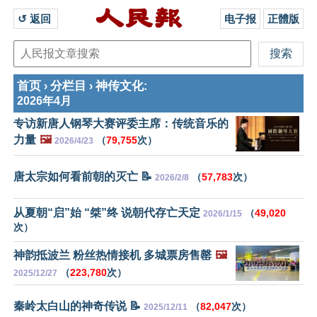
↺ 返回 
电子报
正體版
首页
分栏目
神传文化
›
›
:
2026年4月
专访新唐人钢琴大赛评委主席：传统音乐的
力量
🖼️
（
79,755
次）
2026/4/23
唐太宗如何看前朝的灭亡 📝
（
57,783
次）
2026/2/8
从夏朝“启”始 “桀”终 说朝代存亡天定
（
49,020
2026/1/15
次）
神韵抵波兰 粉丝热情接机 多城票房售罄
🖼️
（
223,780
次）
2025/12/27
秦岭太白山的神奇传说 📝
（
82,047
次）
2025/12/11