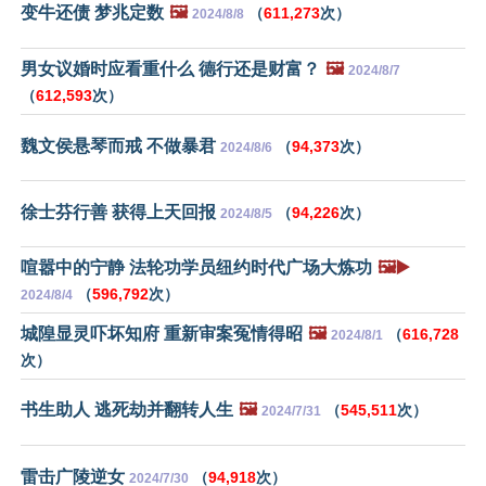
变牛还债 梦兆定数
🖼️
（
611,273
次）
2024/8/8
男女议婚时应看重什么 德行还是财富？
🖼️
2024/8/7
（
612,593
次）
魏文侯悬琴而戒 不做暴君
（
94,373
次）
2024/8/6
徐士芬行善 获得上天回报
（
94,226
次）
2024/8/5
喧嚣中的宁静 法轮功学员纽约时代广场大炼功
🖼️▶️
（
596,792
次）
2024/8/4
城隍显灵吓坏知府 重新审案冤情得昭
🖼️
（
616,728
2024/8/1
次）
书生助人 逃死劫并翻转人生
🖼️
（
545,511
次）
2024/7/31
雷击广陵逆女
（
94,918
次）
2024/7/30