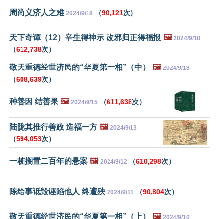
周尚义济人之难
（
90,121
次）
2024/9/18
天下奇谭（12）辛生得神示 改邪归正得福报
🖼️
2024/9/18
（
612,738
次）
敬天重德经世济民的“华夏第一相”（中）
🖼️
2024/9/18
（
608,639
次）
种善因 结善果
🖼️
（
611,638
次）
2024/9/15
陆陇其推行善政 造福一方
🖼️
2024/9/13
（
594,053
次）
一桩搁置二百年的悬案
🖼️
（
610,298
次）
2024/9/12
陈给事诋毁诬陷他人 终遭殃
（
90,804
次）
2024/9/11
敬天重德经世济民的“华夏第一相”（上）
🖼️
2024/9/10