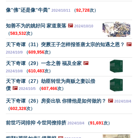
像“佛”还是像“牛粪”
（
92,728
次）
2024/10/11
知善不为的姚好问 家道衰落
🖼️
2024/10/10
（
583,532
次）
天下奇谭（31）突厥王子怎样报答唐太宗的知遇之恩？
🖼️
（
609,956
次）
2024/10/9
天下奇谭（29）一念之善 福及全家
🖼️
（
610,483
次）
2024/10/8
天下奇谭（27）劫匪转世为商贩之妻以偿
债
🖼️
（
607,466
次）
2024/10/5
天下奇谭（26）房妾出轨 你猜他是如何做的？
🖼️
2024/10/4
（
602,328
次）
前世巧词排抑 今世同僚排挤
（
91,691
次）
2024/10/4