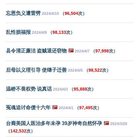
忘恩负义遭雷劈
（
96,504
次）
2024/4/10
乱性损福报
（
98,133
次）
2024/4/9
县令清正廉洁 盗贼退还窃物
🖼️
（
97,998
次）
2024/4/7
后母以义理引导 使继子迁善
（
98,522
次）
2024/4/5
温峤不畏权势 说真话
（
95,888
次）
2024/4/3
冤魂追讨命债十六年
🖼️
（
97,495
次）
2024/4/1
台裔美国人医治多年未孕 39岁神奇自然怀孕
🖼️
2024/3/28
（
142,532
次）