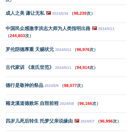
成人之美 谦让无私
🖼️
（
98,239
次）
2024/5/16
中国民众感激李洪志大师为人类指明出路
🖼️
2024/5/13
（
244,803
次）
罗伦阴德厚重 天赐状元
（
96,976
次）
2024/5/12
古代家训 《袁氏世范》
（
94,914
次）
2024/5/11
德行是敬神的祭品
（
98,577
次）
2024/5/9
籍龙溪道德败坏 自毁前程
（
96,166
次）
2024/5/8
四岁儿死后转生 托梦父亲说缘由
🖼️
（
96,996
次）
2024/5/7