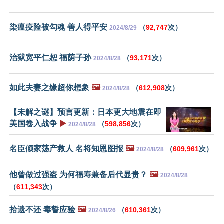
染瘟疫险被勾魂 善人得平安
（
92,747
次）
2024/8/29
治狱宽平仁恕 福荫子孙
（
93,171
次）
2024/8/28
如此夫妻之缘超你想象
🖼️
（
612,908
次）
2024/8/28
【未解之谜】预言更新：日本更大地震在即
美国卷入战争
▶️
（
598,856
次）
2024/8/28
名臣倾家荡产救人 名将知恩图报
🖼️
（
609,961
次）
2024/8/28
他曾做过强盗 为何福寿兼备后代显贵？
🖼️
2024/8/28
（
611,343
次）
拾遗不还 毒誓应验
🖼️
（
610,361
次）
2024/8/26