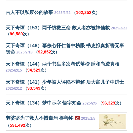
古人不以私废公的故事
（
102,252
次）
2025/2/22
天下奇谭（153）两千钱救三命 救人者亦被神仙救
2025/2/22
（
96,580
次）
天下奇谭（148）幕僚心怀仁善中榜眼 书吏拟奏折害无辜
丧命
（
92,852
次）
2025/2/18
天下奇谭（144）两个书生多次考试落榜 睡和尚透真相
（
94,529
次）
2025/2/15
天下奇谭（141）少年被人诬陷不辩解 后大富儿子中进士
（
93,549
次）
2025/2/12
天下奇谭（134）梦中示字 悟字知命
（
96,329
次）
2025/2/6
老婆婆为了救人不惜自污 得善终
🖼️
2025/2/5
（
591,492
次）