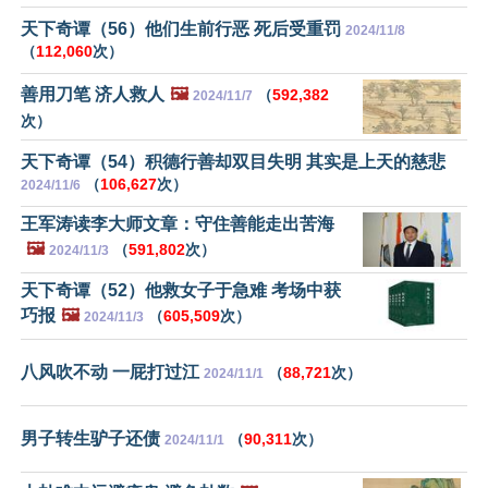
天下奇谭（56）他们生前行恶 死后受重罚
2024/11/8
（
112,060
次）
善用刀笔 济人救人
🖼️
（
592,382
2024/11/7
次）
天下奇谭（54）积德行善却双目失明 其实是上天的慈悲
（
106,627
次）
2024/11/6
王军涛读李大师文章：守住善能走出苦海
🖼️
（
591,802
次）
2024/11/3
天下奇谭（52）他救女子于急难 考场中获
巧报
🖼️
（
605,509
次）
2024/11/3
八风吹不动 一屁打过江
（
88,721
次）
2024/11/1
男子转生驴子还债
（
90,311
次）
2024/11/1