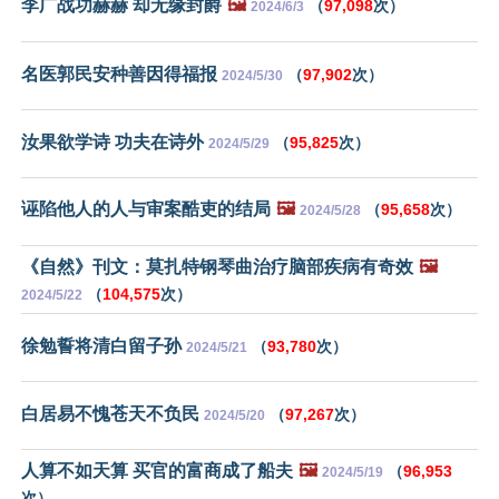
李广战功赫赫 却无缘封爵
🖼️
（
97,098
次）
2024/6/3
名医郭民安种善因得福报
（
97,902
次）
2024/5/30
汝果欲学诗 功夫在诗外
（
95,825
次）
2024/5/29
诬陷他人的人与审案酷吏的结局
🖼️
（
95,658
次）
2024/5/28
《自然》刊文：莫扎特钢琴曲治疗脑部疾病有奇效
🖼️
（
104,575
次）
2024/5/22
徐勉誓将清白留子孙
（
93,780
次）
2024/5/21
白居易不愧苍天不负民
（
97,267
次）
2024/5/20
人算不如天算 买官的富商成了船夫
🖼️
（
96,953
2024/5/19
次）