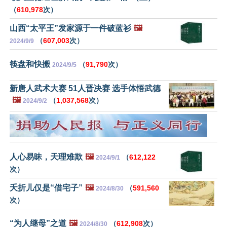
（
610,978
次）
山西“太平王”发家源于一件破蓝衫
🖼️
（
607,003
次）
2024/9/9
筷盘和快搬
（
91,790
次）
2024/9/5
新唐人武术大赛 51人晋决赛 选手体悟武德
🖼️
（
1,037,568
次）
2024/9/2
人心易昧，天理难欺
🖼️
（
612,122
2024/9/1
次）
夭折儿仅是“借宅子”
🖼️
（
591,560
2024/8/30
次）
“为人继母”之道
🖼️
（
612,908
次）
2024/8/30