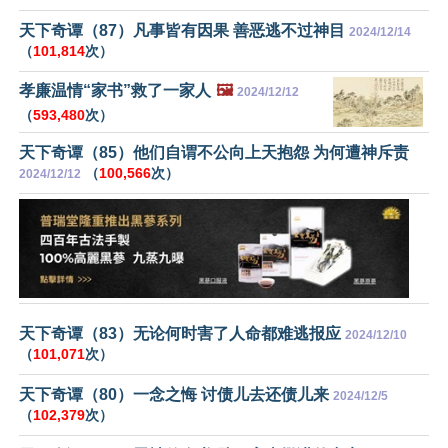
天下奇谭（87）凡事皆有因果 善恶逃不过神目
2024/12/14
（
101,814
次）
孝廉温情“家书”救了一家人
🖼️
2024/12/12
（
593,480
次）
天下奇谭（85）他们自谓不公向上天抱怨 为何遭神斥责
（
100,566
次）
2024/12/12
天下奇谭（83）无论何时害了人命都难逃报应
2024/12/10
（
101,071
次）
天下奇谭（80）一念之悔 讨债儿去还债儿来
2024/12/5
（
102,379
次）