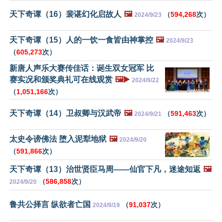
天下奇谭（16）裴谌幻化启故人
🖼️
（
594,268
次）
2024/9/23
天下奇谭（15）人的一饮一食皆由神掌控
🖼️
2024/9/23
（
605,273
次）
新唐人声乐大赛传佳话：诞生双女冠军 比
赛实况和颁奖典礼可在线观赏
🖼️▶️
2024/9/22
（
1,051,166
次）
天下奇谭（14）卫叔卿与汉武帝
🖼️
（
591,463
次）
2024/9/21
太史令谤佛法 堕入泥犁地狱
🖼️
2024/9/20
（
591,866
次）
天下奇谭（13）治世贤臣马周——仙官下凡，迷途知返
🖼️
（
586,858
次）
2024/9/20
鲁共公择言 纵欲者亡国
（
91,037
次）
2024/9/19