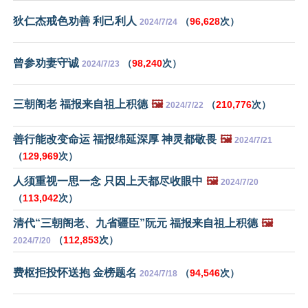
狄仁杰戒色劝善 利己利人
（
96,628
次）
2024/7/24
曾参劝妻守诚
（
98,240
次）
2024/7/23
三朝阁老 福报来自祖上积德
🖼️
（
210,776
次）
2024/7/22
善行能改变命运 福报绵延深厚 神灵都敬畏
🖼️
2024/7/21
（
129,969
次）
人须重视一思一念 只因上天都尽收眼中
🖼️
2024/7/20
（
113,042
次）
清代“三朝阁老、九省疆臣”阮元 福报来自祖上积德
🖼️
（
112,853
次）
2024/7/20
费枢拒投怀送抱 金榜题名
（
94,546
次）
2024/7/18