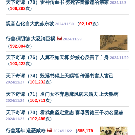
天下奇谭（78）雷神传血书 劈死吝啬撒谎的亲家
2024/12/3
（
106,292
次）
观音点化自大的苏东坡
（
92,147
次）
2024/11/30
行善积阴德 大忍消巨祸
🖼️
2024/11/29
（
592,804
次）
天下奇谭（76）人算不如天算 妒嫉心反害了自身
2024/11/29
（
103,422
次）
天下奇谭（74）毁淫书得上天赐福 传淫书害人害己
（
101,232
次）
2024/11/27
天下奇谭（71）名门女不弃患麻风病未婚夫 上天赐药
（
102,711
次）
2024/11/24
天下奇谭（70）看戏曲坚定意志 寡母贤德三子功名显赫
（
102,499
次）
2024/11/23
行善延年 造恶减寿
🖼️
（
585,179
2024/11/22