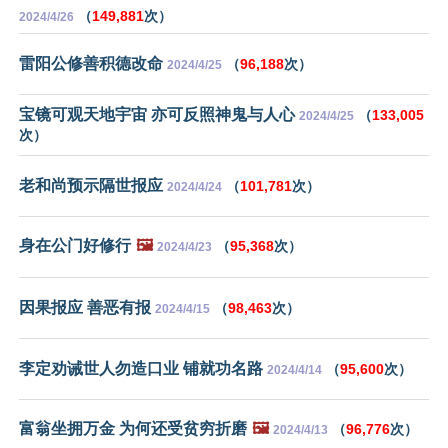
（
149,881
次）
2024/4/26
雷阳公修善积德改命
（
96,188
次）
2024/4/25
宝镜可观天地宇宙 亦可反照神鬼与人心
（
133,005
2024/4/25
次）
老和尚预示隔世报应
（
101,781
次）
2024/4/24
身在公门好修行
🖼️
（
95,368
次）
2024/4/23
因果报应 善恶有报
（
98,463
次）
2024/4/15
李定劝诫世人勿造口业 铺就功名路
（
95,600
次）
2024/4/14
富翁坐拥万金 为何还受贫穷折磨
🖼️
（
96,776
次）
2024/4/13