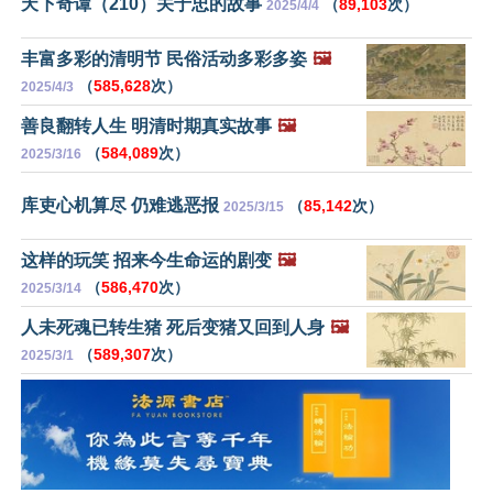
天下奇谭（210）关于忠的故事
（
89,103
次）
2025/4/4
丰富多彩的清明节 民俗活动多彩多姿
🖼️
（
585,628
次）
2025/4/3
善良翻转人生 明清时期真实故事
🖼️
（
584,089
次）
2025/3/16
库吏心机算尽 仍难逃恶报
（
85,142
次）
2025/3/15
这样的玩笑 招来今生命运的剧变
🖼️
（
586,470
次）
2025/3/14
人未死魂已转生猪 死后变猪又回到人身
🖼️
（
589,307
次）
2025/3/1