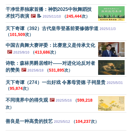
干净世界独家首播：神韵2025中秋舞蹈技
术技巧表演
🖼️
📝
（
245,444
次）
2025/11/10
天下奇谭（392）古代皇帝登基前要修德学道
2025/11/3
（
101,509
次）
中国古典舞大赛评委：比赛意义是传承文化
🖼️
（
413,686
次）
2025/9/10
诗歌：森林男爵居维叶——对进化论反对者
的赞美
🖼️
（
531,895
次）
2025/6/18
天下奇谭（274）一出好戏 令寡母贤德 子祠显贵
2025/5/31
（
95,874
次）
不同境界中的得失观
🖼️
（
599,218
2025/5/16
次）
善良是一种高贵的技艺
（
104,237
次）
2025/5/12