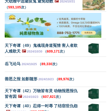
大劫难中远避疫鬼 避免劫数
🖼️
2024/10/31
（
593,105
次）
天下奇谭（49）鬼魂现身道冤情 害人者欺
人难欺天
🖼️
（
609,171
次）
2024/10/30
岳飞论马
（
89,330
次）
2024/10/25
善恶之报 如影随形
（
89,976
次）
2024/10/23
天下奇谭（42）万物皆有灵 动物报恩报仇
皆有因
🖼️
（
607,821
次）
2024/10/23
天下奇谭（40）忍得一时辱 了结宿世仇怨