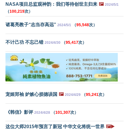
NASA项目总监观神韵：我们等待创世主归来
🖼️
2024/5/1
（
100,219
次）
诸葛亮教子“志当存高远”
（
95,548
次）
2024/5/1
不计己功 不忘己错
（
95,417
次）
2024/4/30
宠姬郑袖 妒嫉心损德误国
🖼️
（
95,241
次）
2024/4/29
《韩信》影评
（
101,307
次）
2024/4/28
这位大师2015年预言了新冠 中华文化将统一世界
🖼️▶️