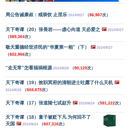
周公告诫康叔：戒崇饮 止淫乐
（
86,967
次）
2024/9/27
天下奇谭（20）张畏岩——虚心向道 天必爱之
🖼️
2024/9/27
（
589,364
次）
敬天重德经世济民的“华夏第一相”（下）
🖼️
2024/9/27
（
602,966
次）
“走无常”怎看福祸根源
（
90,120
次）
2024/9/26
天下奇谭（19）效职冥府的清朝进士吐露了什么天机
🖼️
（
604,675
次）
2024/9/26
天下奇谭（17）张道陵七试赵升
🖼️
（
591,222
次）
2024/9/24
天下奇谭（18）童子被贬下凡 为何回不了
天国
🖼️
（
607,316
次）
2024/9/24