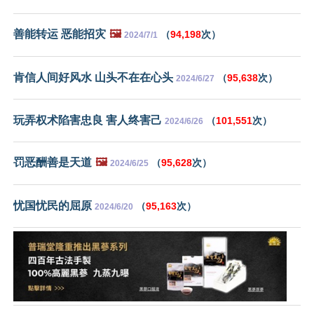
善能转运 恶能招灾
🖼️
（
94,198
次）
2024/7/1
肯信人间好风水 山头不在在心头
（
95,638
次）
2024/6/27
玩弄权术陷害忠良 害人终害己
（
101,551
次）
2024/6/26
罚恶酬善是天道
🖼️
（
95,628
次）
2024/6/25
忧国忧民的屈原
（
95,163
次）
2024/6/20