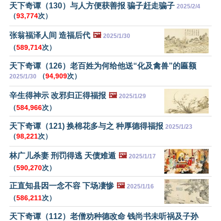
天下奇谭（130）与人方便获善报 骗子赶走骗子
2025/2/4
（
93,774
次）
张翁福泽人间 造福后代
🖼️
2025/1/30
（
589,714
次）
天下奇谭（126）老百姓为何给他送“化及禽兽”的匾额
（
94,909
次）
2025/1/30
辛生得神示 改邪归正得福报
🖼️
2025/1/29
（
584,966
次）
天下奇谭（121) 换棉花多与之 种厚德得福报
2025/1/23
（
98,221
次）
林广儿杀妻 刑罚得逃 天债难遁
🖼️
2025/1/17
（
590,270
次）
正直知县因一念不容 下场凄惨
🖼️
2025/1/16
（
586,211
次）
天下奇谭（112）老僧劝种德改命 钱尚书未听祸及子孙