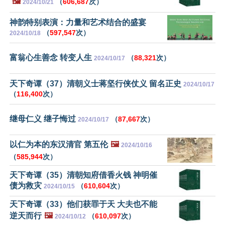
🖼️
（
606,687
次）
2024/10/21
神韵特别表演：力量和艺术结合的盛宴
（
597,547
次）
2024/10/18
富翁心生善念 转变人生
（
88,321
次）
2024/10/17
天下奇谭（37）清朝义士蒋坚行侠仗义 留名正史
2024/10/17
（
116,400
次）
继母仁义 继子悔过
（
87,667
次）
2024/10/17
以仁为本的东汉清官 第五伦
🖼️
2024/10/16
（
585,944
次）
天下奇谭（35）清朝知府借香火钱 神明催
债为救灾
（
610,604
次）
2024/10/15
天下奇谭（33）他们获罪于天 大夫也不能
逆天而行
🖼️
（
610,097
次）
2024/10/12