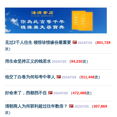
见过2千人往生 领悟珍惜缘份最重要
🖼️
（
801,729
2024/7/30
次）
用生命坚持正义的钱若水
（
94,230
次）
2024/7/29
他交了白卷为何却考中举人
🖼️
（
511,448
次）
2024/7/29
好命来了，挡都挡不住
🖼️
（
472,488
次）
2024/7/28
清朝商人为何获利超过往年数倍？
🖼️
（
307,869
2024/7/25
次）