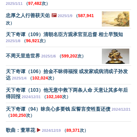
（
97,482
次）
2025/1/11
忠厚之人行善获天佑
🖼️
（
587,941
2025/1/9
次）
天下奇谭（109）清朝名臣方观承官至总督 相士早预知
（
96,921
次）
2025/1/8
不周天里造世界
（
599,202
次）
2025/1/6
天下奇谭（106）拾金不昧得福报 或发家或病消或子孙发
达
（
102,024
次）
2025/1/4
天下奇谭（103）他无意中救下两条人命 天意让其多年后
得回报
（
102,160
次）
2024/12/31
天下奇谭（94）昧良心多要钱 应誓言变牲畜还债
2024/12/21
（
100,250
次）
歌曲：萱草花
▶️
（
89,371
次）
2024/12/19