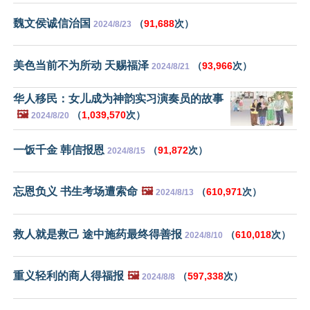
魏文侯诚信治国
（
91,688
次）
2024/8/23
美色当前不为所动 天赐福泽
（
93,966
次）
2024/8/21
华人移民：女儿成为神韵实习演奏员的故事
🖼️
（
1,039,570
次）
2024/8/20
一饭千金 韩信报恩
（
91,872
次）
2024/8/15
忘恩负义 书生考场遭索命
🖼️
（
610,971
次）
2024/8/13
救人就是救己 途中施药最终得善报
（
610,018
次）
2024/8/10
重义轻利的商人得福报
🖼️
（
597,338
次）
2024/8/8