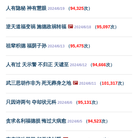
人有隐秘 神有慧眼
（
94,325
次）
2024/6/19
逆天道福变祸 施德政祸转福
🖼️
（
95,097
次）
2024/6/18
祖辈积德 福荫子孙
（
95,475
次）
2024/6/13
人有过 天示警 不归正 天谴至
（
94,666
次）
2024/6/12
武三思胡作非为 死无葬身之地
🖼️
（
101,317
次）
2024/6/11
只因诗两句 夺却状元科
（
95,131
次）
2024/6/6
贪求名利福德损 悔过大病愈
（
94,523
次）
2024/6/5